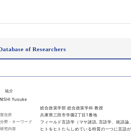
Database of Researchers
西 祐介
NISHI Yusuke
総合政策学部 総合政策学科 教授
室住所
兵庫県三田市学園2丁目1番地
分野・キーワード
フィールド言語学（マヤ諸語, 言語学、統語
研究内容
ヒトをヒトたらしめている特質の一つに言語が