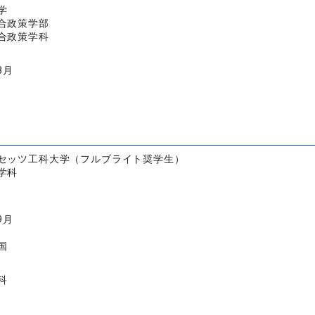
学
合政策学部
合政策学科
3月
セッツ工科大学（フルブライト奨学生）
学科
9月
国
科