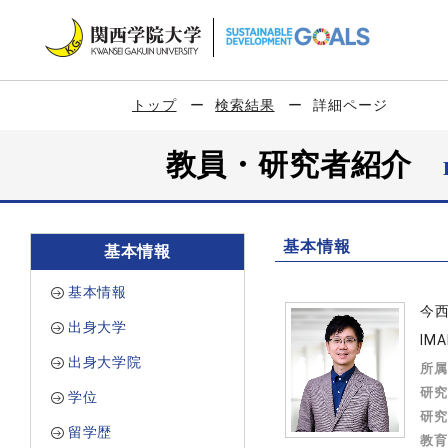
トップ
検索結果
詳細ページ
教員・研究者紹介
基本情報
基本情報
基本情報
今
出身大学
IMA
出身大学院
所属
研究
学位
研究
留学歴
教育