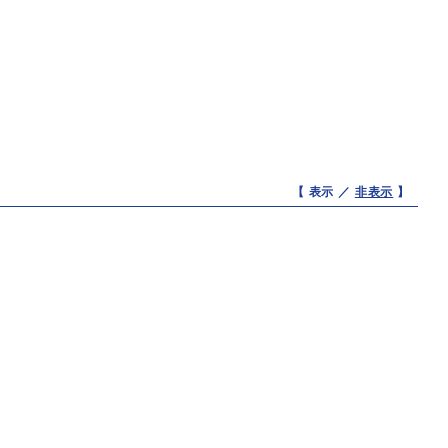
【 表示 ／
非表示
】