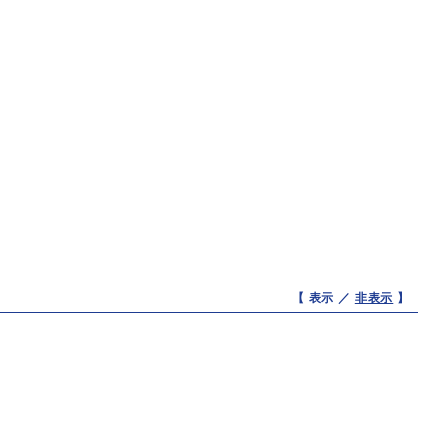
【 表示 ／
非表示
】