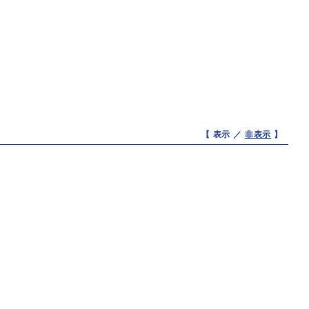
【 表示 ／
非表示
】