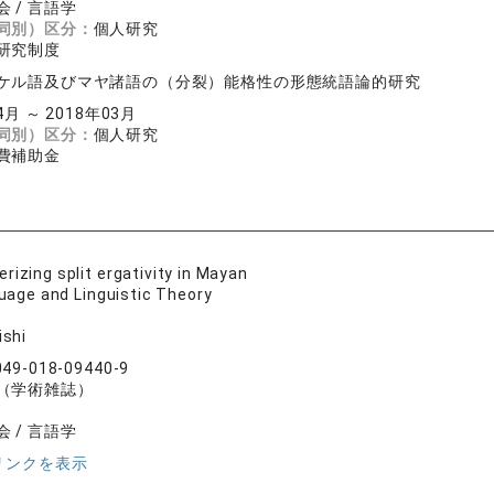
 / 言語学
同別）区分：
個人研究
研究制度
ケル語及びマヤ諸語の（分裂）能格性の形態統語論的研究
4月 ～ 2018年03月
同別）区分：
個人研究
費補助金
rizing split ergativity in Mayan
uage and Linguistic Theory
ishi
049-018-09440-9
（学術雑誌）
 / 言語学
リンクを表示