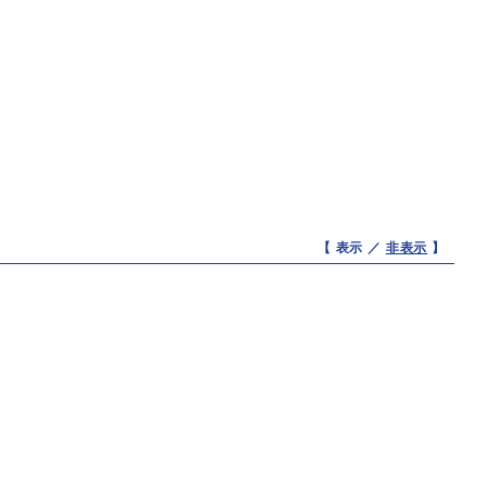
【 表示 ／
非表示
】