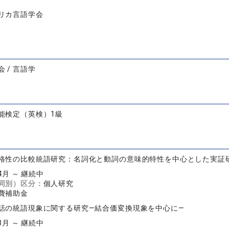
リカ言語学会
 / 言語学
能検定（英検）1級
格性の比較統語研究：名詞化と動詞の意味的特性を中心とした実証
04月 ～ 継続中
同別）区分：
個人研究
費補助金
話の統語現象に関する研究—結合価変換現象を中心に—
08月 ～ 継続中