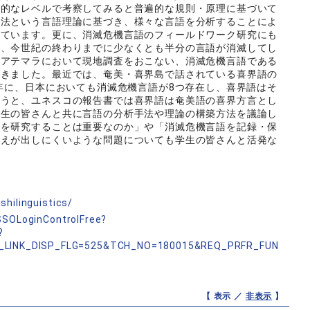
象的なレベルで考察してみると普遍的な規則・原理に基づいて
文法という言語理論に基づき、様々な言語を分析することによ
めています。更に、消滅危機言語のフィールドワーク研究にも
は、今世紀の終わりまでに少なくとも半分の言語が消滅してし
グアテマラにおいて現地調査をおこない、消滅危機言語である
てきました。最近では、奄美・喜界島で話されている喜界語の
9年に、日本においても消滅危機言語が8つ存在し、喜界語はそ
言うと、ユネスコの報告書では喜界語は奄美語の喜界方言とし
学生の皆さんと共に言語の分析手法や理論の構築方法を議論し
語を研究することは重要なのか」や「消滅危機言語を記録・保
答えが出しにくいような問題についても学生の皆さんと活発な
shilinguistics/
nSSOLoginControlFree?
?
_LINK_DISP_FLG=525&TCH_NO=180015&REQ_PRFR_FUN
【 表示 ／
非表示
】