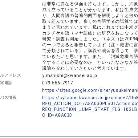
は非常に異なる側面を持ちます。しかし、抽
成り立っていることが分かります。私は生成
り、人間言語の普遍的側面を解明しようと努
取り組んでいます。多くの言語学者の試算で
まうと言われています。私はこれまでに中米
カクチケル語（マヤ語族）の研究をおこなっ
研究・調査も開始しました。ユネスコは200
の一つであると報告しています（注：厳密に
て分類されている）。講義や演習を通じて、
ていきたいと思います。また、「消滅危機言
全することは必要なのか」といったなかなか
議論を交わしていきたいと考えています。
ルアドレス
yimanishi@kwansei.ac.jp
室電話
079-565-7917
L
https://sites.google.com/site/yusukeimani
バス情報
https://syllabus.kwansei.ac.jp/uniasv2/U
REQ_ACTION_DO=/AGA030PLS01Action.do
REQ_FUNCTION_JUMP_START_FLG=1&SLB
C_ID=AGA030