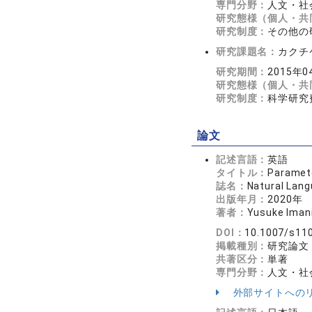
専門分野：
人文・社会
研究態様（個人・共
研究制度：
その他の
研究課題名：
カクチ
研究期間：
2015年0
研究態様（個人・共
研究制度：
科学研究
論文
記述言語：
英語
タイトル：
Paramete
誌名：
Natural Lang
出版年月：
2020年
著者：
Yusuke Iman
DOI：
10.1007/s11
掲載種別：
研究論文
共著区分：
単著
専門分野：
人文・社会
外部サイトへの