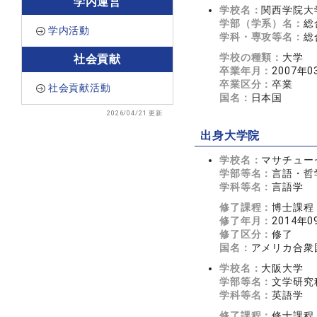
学内運営
学校名：
関西学院大
学部（学系）名：
総
学内活動
学科・専攻等名：
総
学校の種類：
大学
社会貢献
卒業年月：
2007年0
卒業区分：
卒業
社会貢献活動
国名：
日本国
2026/04/21 更新
出身大学院
学校名：
マサチュー
学部等名：
言語・哲
学科等名：
言語学
修了課程：
博士課程
修了年月：
2014年0
修了区分：
修了
国名：
アメリカ合衆
学校名：
大阪大学
学部等名：
文学研究
学科等名：
英語学
修了課程：
修士課程