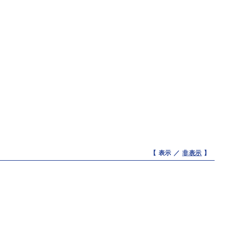
【 表示 ／
非表示
】