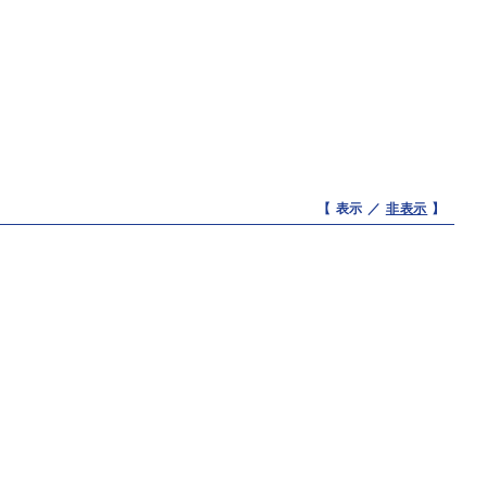
【 表示 ／
非表示
】