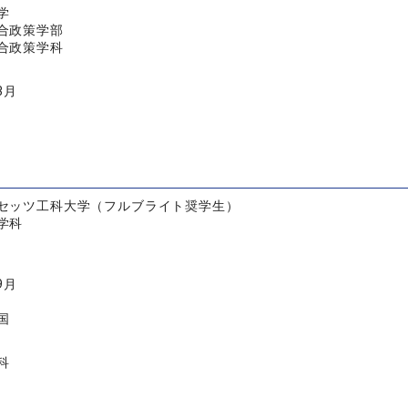
学
合政策学部
合政策学科
3月
セッツ工科大学（フルブライト奨学生）
学科
9月
国
科