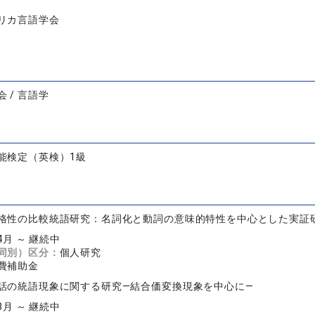
リカ言語学会
 / 言語学
能検定（英検）1級
格性の比較統語研究：名詞化と動詞の意味的特性を中心とした実証
04月 ～ 継続中
同別）区分：
個人研究
費補助金
話の統語現象に関する研究—結合価変換現象を中心に—
08月 ～ 継続中