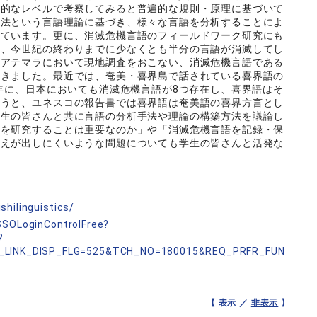
象的なレベルで考察してみると普遍的な規則・原理に基づいて
文法という言語理論に基づき、様々な言語を分析することによ
めています。更に、消滅危機言語のフィールドワーク研究にも
は、今世紀の終わりまでに少なくとも半分の言語が消滅してし
グアテマラにおいて現地調査をおこない、消滅危機言語である
てきました。最近では、奄美・喜界島で話されている喜界語の
9年に、日本においても消滅危機言語が8つ存在し、喜界語はそ
言うと、ユネスコの報告書では喜界語は奄美語の喜界方言とし
学生の皆さんと共に言語の分析手法や理論の構築方法を議論し
語を研究することは重要なのか」や「消滅危機言語を記録・保
答えが出しにくいような問題についても学生の皆さんと活発な
shilinguistics/
nSSOLoginControlFree?
?
_LINK_DISP_FLG=525&TCH_NO=180015&REQ_PRFR_FUN
【 表示 ／
非表示
】