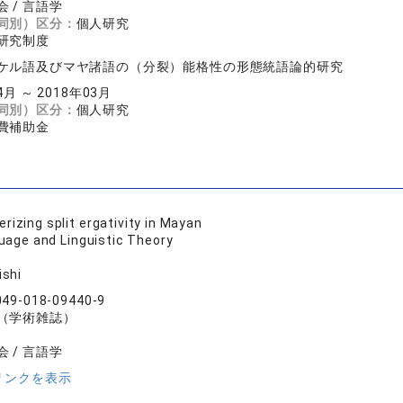
 / 言語学
同別）区分：
個人研究
研究制度
ケル語及びマヤ諸語の（分裂）能格性の形態統語論的研究
4月 ～ 2018年03月
同別）区分：
個人研究
費補助金
rizing split ergativity in Mayan
uage and Linguistic Theory
ishi
049-018-09440-9
（学術雑誌）
 / 言語学
リンクを表示