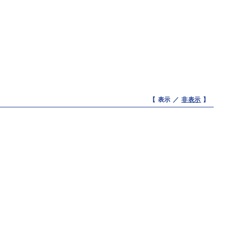
【 表示 ／
非表示
】