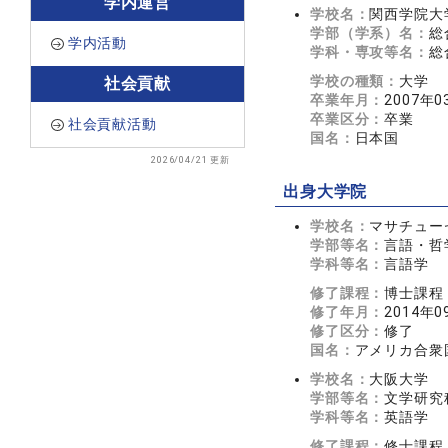
学内運営
学校名：
関西学院大
学部（学系）名：
総
学内活動
学科・専攻等名：
総
学校の種類：
大学
社会貢献
卒業年月：
2007年0
卒業区分：
卒業
社会貢献活動
国名：
日本国
2026/04/21 更新
出身大学院
学校名：
マサチュー
学部等名：
言語・哲
学科等名：
言語学
修了課程：
博士課程
修了年月：
2014年0
修了区分：
修了
国名：
アメリカ合衆
学校名：
大阪大学
学部等名：
文学研究
学科等名：
英語学
修了課程：
修士課程