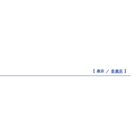
【 表示 ／
非表示
】