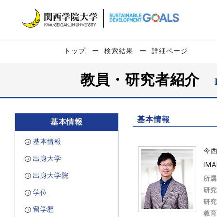
トップ
検索結果
詳細ページ
教員・研究者紹介
基本情報
基本情報
基本情報
今
出身大学
IMA
出身大学院
所属
研究
学位
研究
留学歴
教育