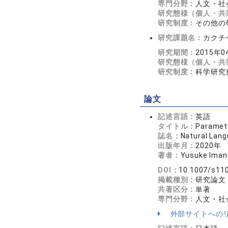
専門分野：
人文・社会
研究態様（個人・共
研究制度：
その他の
研究課題名：
カクチ
研究期間：
2015年0
研究態様（個人・共
研究制度：
科学研究
論文
記述言語：
英語
タイトル：
Paramete
誌名：
Natural Lang
出版年月：
2020年
著者：
Yusuke Iman
DOI：
10.1007/s11
掲載種別：
研究論文
共著区分：
単著
専門分野：
人文・社会
外部サイトへの