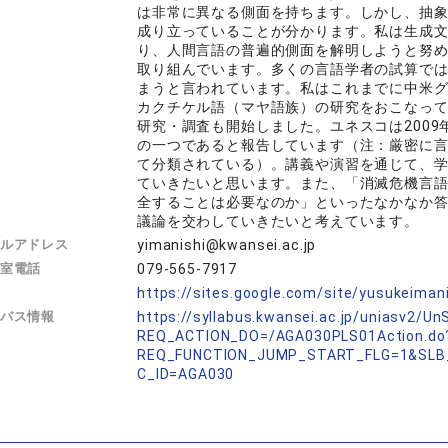
は非常に異なる側面を持ちます。しかし、抽
成り立っていることが分かります。私は生成
り、人間言語の普遍的側面を解明しようと努
取り組んでいます。多くの言語学者の試算で
まうと言われています。私はこれまでに中米
カクチケル語（マヤ語族）の研究をおこなっ
研究・調査も開始しました。ユネスコは200
の一つであると報告しています（注：厳密に
て分類されている）。講義や演習を通じて、
ていきたいと思います。また、「消滅危機言
全することは必要なのか」といったなかなか
議論を交わしていきたいと考えています。
ルアドレス
yimanishi@kwansei.ac.jp
室電話
079-565-7917
L
https://sites.google.com/site/yusukeimani
バス情報
https://syllabus.kwansei.ac.jp/uniasv2/U
REQ_ACTION_DO=/AGA030PLS01Action.do
REQ_FUNCTION_JUMP_START_FLG=1&SLB
C_ID=AGA030