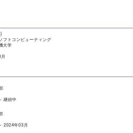
)
/ ソフトコンピューティング
機大学
3月
部
 ～ 継続中
部
～ 2024年03月