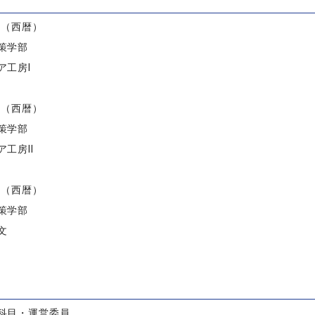
）
度（西暦）
策学部
ア工房I
度（西暦）
策学部
工房II
度（西暦）
策学部
文
科目・運営委員