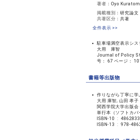
著者：
Oyo Kuratomo
掲載種別：
研究論文
共著区分：
共著
全件表示 >>
駐車場満空表示シス
大用 庫智
Journal of Policy S
号： 67 ページ： 10
書籍等出版物
作りながら丁寧に学ぶ
大用 庫智, 山田 孝子
関西学院大学出版会 (2
ISBN-10 ‏ : ‎ 486
ISBN-13 ‏ : ‎ 9