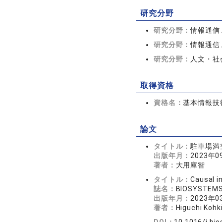
研究分野
研究分野：
情報通信 
研究分野：
情報通信
研究分野：
人文・社会
取得資格
資格名：
基本情報技
論文
タイトル：
駐車場満
出版年月：
2023年0
著者：
大用庫智
タイトル：
Causal i
誌名：
BIOSYSTEM
出版年月：
2023年0
著者：
Higuchi Kohk