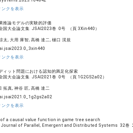
osystems.2023.104842
リンクを表示
果推論モデルの実験的評価
大会論文集 JSAI2023巻 0号 （頁 3Xin440）
涼太, 大用 庫智, 高橋 達二, 樋口 滉規
ai.jsai2023.0_3xin440
リンクを表示
ディット問題における認知的満足化探索
大会論文集 JSAI2021巻 0号 （頁 1G2GS2a02）
田 拓真, 神谷 匠, 高橋 達二
ai.jsai2021.0_1g2gs2a02
リンクを表示
 of a causal value function in game tree search
al Journal of Parallel, Emergent and Distributed Systems 