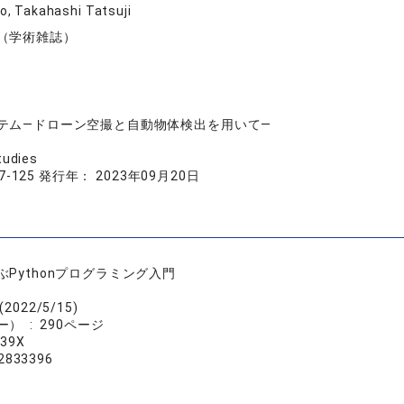
, Takahashi Tatsuji
（学術雑誌）
テム―ドローン空撮と自動物体検出を用いて―
tudies
7-125 発行年： 2023年09月20日
Pythonプログラミング入門
022/5/15)
単行本（ソフトカバー） ‏ : ‎ 290ページ
283339X
78-4862833396