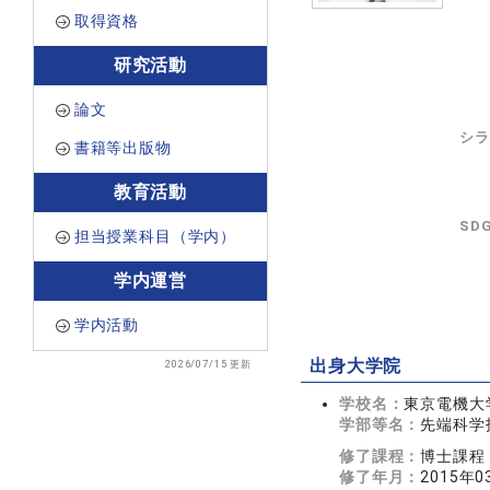
取得資格
研究活動
論文
シラ
書籍等出版物
教育活動
SD
担当授業科目（学内）
学内運営
学内活動
出身大学院
2026/07/15 更新
学校名：
東京電機大
学部等名：
先端科学
修了課程：
博士課程
修了年月：
2015年0