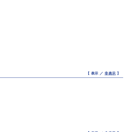
【 表示 ／
非表示
】