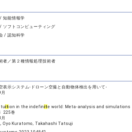
/ 知能情報学
 / ソフトコンピューティング
 / 認知科学
術者／第２種情報処理技術者
空表示システム-ドローン空撮と自動物体検出を用いて-
9月
ntu
it
ion in the indefin
it
e world: Meta-analysis and simulations
S 225巻
3月
i, Oyo Kuratomo, Takahashi Tatsuji