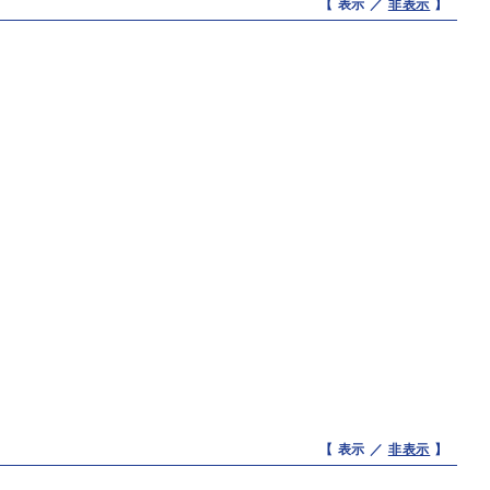
【 表示 ／
非表示
】
【 表示 ／
非表示
】