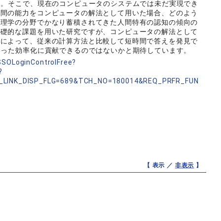
た。そこで、現在のコンピュータのシステムでは未だ実現でき
人間の能力をコンピュータの解法として用いた場合、どのよう
心理学の分野でかなり蓄積されてきた人間特有の認知の傾向の
基礎的な課題を用いた研究ですが、コンピュータの解法として
用によって、従来の計算方法と比較して短時間で答えを発見で
いった効率化に貢献できるのではないかと期待しています。
nSSOLoginControlFree?
?
_LINK_DISP_FLG=689&TCH_NO=180014&REQ_PRFR_FUN
【 表示 ／
非表示
】