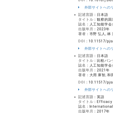
DOI：
10.1016/j.bi
外部サイトへの
記述言語：
日本語
タイトル：
観察的因
誌名：
人工知能学会全国
出版年月：
2023年
著者：
市野 弘人, 林 
DOI：
10.11517/pjs
外部サイトへの
記述言語：
日本語
タイトル：
比較バン
誌名：
人工知能学会全国
出版年月：
2021年
著者：
大用 庫智, 和
DOI：
10.11517/pjs
外部サイトへの
記述言語：
英語
タイトル：
Efficacy
誌名：
Internation
出版年月：
2017年