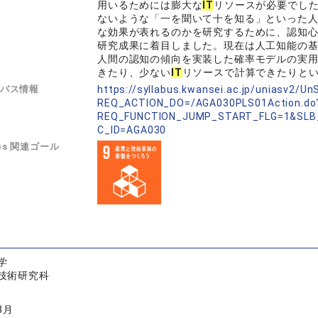
用いるためには膨大な
IT
リソースが必要でし
ないような「一を聞いて十を知る」といった
な効果が表れるのかを研究するために、認知
研究成果に着目しました。現在は人工知能の
人間の認知の傾向を実装した確率モデルの実
きたり、少ない
IT
リソースで計算できたりと
バス情報
https://syllabus.kwansei.ac.jp/uniasv2/U
REQ_ACTION_DO=/AGA030PLS01Action.do
REQ_FUNCTION_JUMP_START_FLG=1&SLB
C_ID=AGA030
Gs 関連ゴール
学
技術研究科
3月