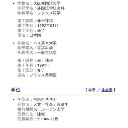
学校名：
大阪外国語大学
学部等名：
外国語学研究科
学科等名：
フランス語学
修了課程：
修士課程
修了年月：
1992年03月
修了区分：
修了
国名：
日本国
学校名：
パリ第８大学
学部等名：
言語科学
学科等名：
一般言語学
修了課程：
修士課程
修了年月：
1991年
修了区分：
修了
国名：
フランス共和国
学位
【 表示 ／
非表示
】
学位名：
言語科学博士
分野名：
人文・社会 / 言語学
授与機関名：
ルーアン大学
取得方法：
課程
取得年月：
2018年12月