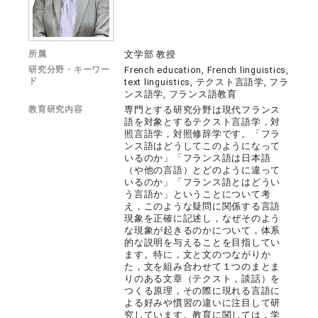
所属
文学部 教授
研究分野・キーワー
French education, French linguistics,
ド
text linguistics, テクスト言語学, フラ
ンス語学, フランス語教育
教育研究内容
専門とする研究分野は現代フランス
語を対象とするテクスト言語学，対
照言語学，対照修辞学です。「フラ
ンス語はどうしてこのようになって
いるのか」「フランス語は日本語
（や他の言語）とどのように違って
いるのか」「フランス語とはどうい
う言語か」ということについて考
え，このような疑問に関係する言語
現象を正確に記述し，なぜそのよう
な現象が起きるのかについて，体系
的な説明を与えることを目指してい
ます。特に，文と文のつながりか
た，文を組み合わせて１つのまとま
りのある文章（テクスト，談話）を
つくる原理，その際に現れる言語に
よる好みや慣習の違いに注目して研
究しています。教育に関しては，学