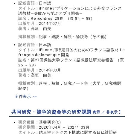
記述言語：
日本語
タイトル：
iPhoneアプリケーションによる外交フランス
語教材—失敗から学ぶアプリ開発—
誌名：
Rencontres 28巻 （頁 84 ～ 88）
出版年月：
2014年07月
著者：
高垣 由美
掲載種別：
記事・総説・解説・論説等（その他）
記述言語：
日本語
タイトル：
iPhone 用特定目的のためのフランス語教材 Le
français diplomatique 開発
誌名：
第27回獨協大学フランス語教授法研究会報告 （頁
26 ～ 28）
出版年月：
2014年03月
著者：
高垣 由美
掲載種別：
速報，短報，研究ノート等（大学，研究機関
紀要）
全件表示 >>
共同研究・競争的資金等の研究課題
【 表示 ／
非表示
】
研究種目：
基盤研究(C)
研究期間：
2020年04月 ～ 2024年03月
タイトル：
結束性とテクスト構成に関する日仏対照研