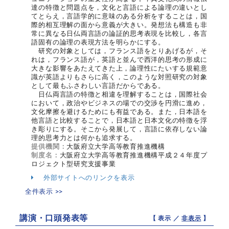
達の特徴と問題点を，文化と言語による論理の違いとし
てとらえ，言語学的に意味のある分析をすることは，国
際的相互理解の面から意義が大きい。発想法も構造も非
常に異なる日仏両言語の論証的思考表現を比較し，各言
語固有の論理の表現方法を明らかにする。
研究の対象としては，フランス語をとりあげるが，そ
れは，フランス語が，英語と並んで西洋的思考の形成に
大きな影響をあたえてきた上，論理性にたいする規範意
識が英語よりもさらに高く，このような対照研究の対象
として最もふさわしい言語だからである。
日仏両言語の特徴と相違を理解することは，国際社会
において，政治やビジネスの場での交渉を円滑に進め，
文化摩擦を避けるためにも有益である。また，日本語を
他言語と比較することで，日本語と日本文化の特徴を浮
き彫りにする。そこから発展して，言語に依存しない論
理的思考力とは何かも追求する。
提供機関：
大阪府立大学高等教育推進機構
制度名：
大阪府立大学高等教育推進機構平成２４年度プ
ロジェクト型研究支援事業
外部サイトへのリンクを表示
全件表示 >>
講演・口頭発表等
【 表示 ／
非表示
】