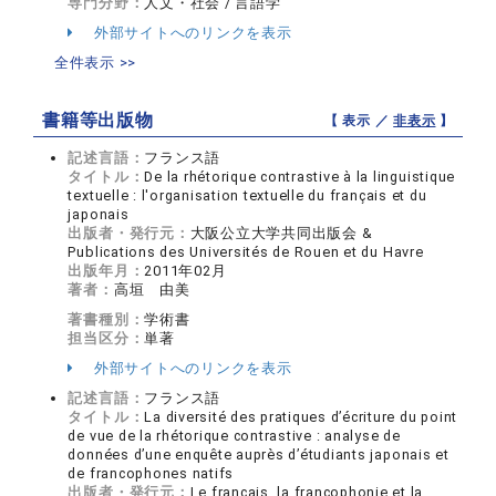
専門分野：
人文・社会 / 言語学
外部サイトへのリンクを表示
全件表示 >>
書籍等出版物
【 表示 ／
非表示
】
記述言語：
フランス語
タイトル：
De la rhétorique contrastive à la linguistique
textuelle : l'organisation textuelle du français et du
japonais
出版者・発行元：
大阪公立大学共同出版会 &
Publications des Universités de Rouen et du Havre
出版年月：
2011年02月
著者：
高垣 由美
著書種別：
学術書
担当区分：
単著
外部サイトへのリンクを表示
記述言語：
フランス語
タイトル：
La diversité des pratiques d’écriture du point
de vue de la rhétorique contrastive : analyse de
données d’une enquête auprès d’étudiants japonais et
de francophones natifs
出版者・発行元：
Le français, la francophonie et la