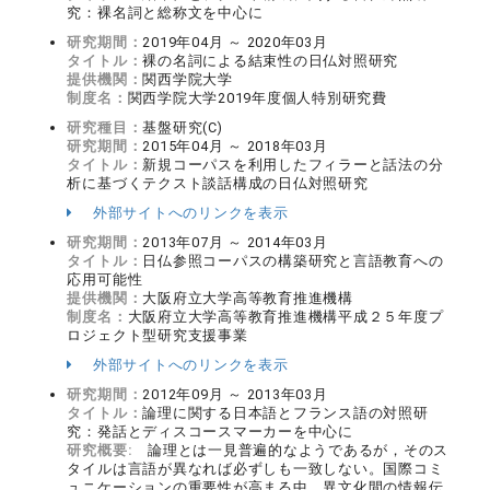
究：裸名詞と総称文を中心に
研究期間：
2019年04月 ～ 2020年03月
タイトル：
裸の名詞による結束性の日仏対照研究
提供機関：
関西学院大学
制度名：
関西学院大学2019年度個人特別研究費
研究種目：
基盤研究(C)
研究期間：
2015年04月 ～ 2018年03月
タイトル：
新規コーパスを利用したフィラーと話法の分
析に基づくテクスト談話構成の日仏対照研究
外部サイトへのリンクを表示
研究期間：
2013年07月 ～ 2014年03月
タイトル：
日仏参照コーパスの構築研究と言語教育への
応用可能性
提供機関：
大阪府立大学高等教育推進機構
制度名：
大阪府立大学高等教育推進機構平成２５年度プ
ロジェクト型研究支援事業
外部サイトへのリンクを表示
研究期間：
2012年09月 ～ 2013年03月
タイトル：
論理に関する日本語とフランス語の対照研
究：発話とディスコースマーカーを中心に
研究概要:
論理とは一見普遍的なようであるが，そのス
タイルは言語が異なれば必ずしも一致しない。国際コミ
ュニケーションの重要性が高まる中，異文化間の情報伝