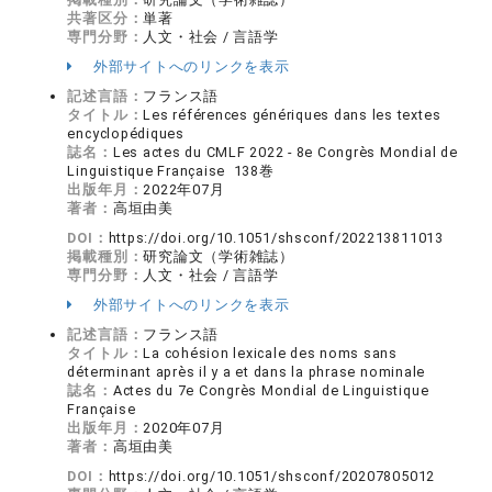
共著区分：
単著
専門分野：
人文・社会 / 言語学
外部サイトへのリンクを表示
記述言語：
フランス語
タイトル：
Les références génériques dans les textes
encyclopédiques
誌名：
Les actes du CMLF 2022 - 8e Congrès Mondial de
Linguistique Française 138巻
出版年月：
2022年07月
著者：
高垣由美
DOI：
https://doi.org/10.1051/shsconf/202213811013
掲載種別：
研究論文（学術雑誌）
専門分野：
人文・社会 / 言語学
外部サイトへのリンクを表示
記述言語：
フランス語
タイトル：
La cohésion lexicale des noms sans
déterminant après il y a et dans la phrase nominale
誌名：
Actes du 7e Congrès Mondial de Linguistique
Française
出版年月：
2020年07月
著者：
高垣由美
DOI：
https://doi.org/10.1051/shsconf/20207805012