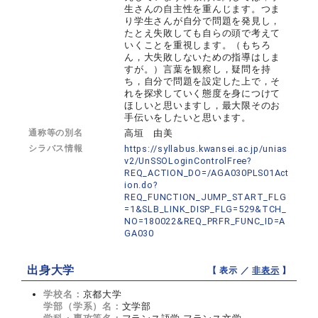
生さんの自主性を重んじます。つま
り学生さんが自分で問題を発見し，
たとえ失敗しても自らの頭で考えて
いくことを重視します。（もちろ
ん，大失敗しないための指導はしま
すが。）言葉を観察し，疑問を持
ち，自分で問題を設定した上で，そ
れを探求していく態度を身につけて
ほしいと思いますし，最大限そのお
手伝いをしたいと思います。
通称等の別名
高垣 由美
シラバス情報
https://syllabus.kwansei.ac.jp/unias
v2/UnSSOLoginControlFree?
REQ_ACTION_DO=/AGA030PLS01Act
ion.do?
REQ_FUNCTION_JUMP_START_FLG
=1&SLB_LINK_DISP_FLG=529&TCH_
NO=180022&REQ_PRFR_FUNC_ID=A
GA030
出身大学
【 表示 ／
非表示
】
学校名：
京都大学
学部（学系）名：
文学部