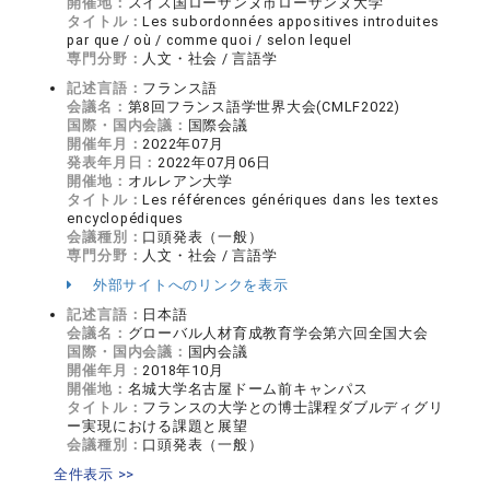
開催地：
スイス国ローザンヌ市ローザンヌ大学
タイトル：
Les subordonnées appositives introduites
par que / où / comme quoi / selon lequel
専門分野：
人文・社会 / 言語学
記述言語：
フランス語
会議名：
第8回フランス語学世界大会(CMLF2022)
国際・国内会議：
国際会議
開催年月：
2022年07月
発表年月日：
2022年07月06日
開催地：
オルレアン大学
タイトル：
Les références génériques dans les textes
encyclopédiques
会議種別：
口頭発表（一般）
専門分野：
人文・社会 / 言語学
外部サイトへのリンクを表示
記述言語：
日本語
会議名：
グローバル人材育成教育学会第六回全国大会
国際・国内会議：
国内会議
開催年月：
2018年10月
開催地：
名城大学名古屋ドーム前キャンパス
タイトル：
フランスの大学との博士課程ダブルディグリ
ー実現における課題と展望
会議種別：
口頭発表（一般）
全件表示 >>