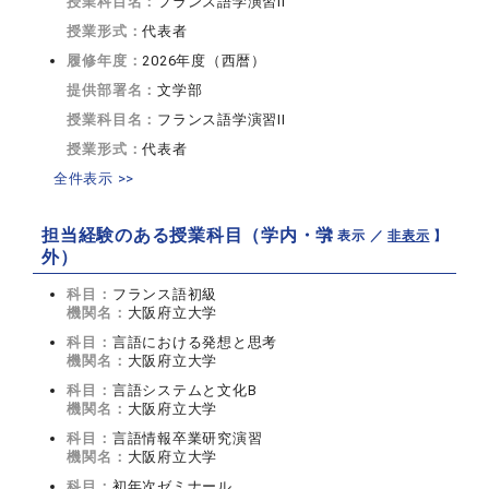
授業科目名：
フランス語学演習II
授業形式：
代表者
履修年度：
2026年度（西暦）
提供部署名：
文学部
授業科目名：
フランス語学演習II
授業形式：
代表者
全件表示 >>
担当経験のある授業科目（学内・学
【 表示 ／
非表示
】
外）
科目：
フランス語初級
機関名：
大阪府立大学
科目：
言語における発想と思考
機関名：
大阪府立大学
科目：
言語システムと文化B
機関名：
大阪府立大学
科目：
言語情報卒業研究演習
機関名：
大阪府立大学
科目：
初年次ゼミナール