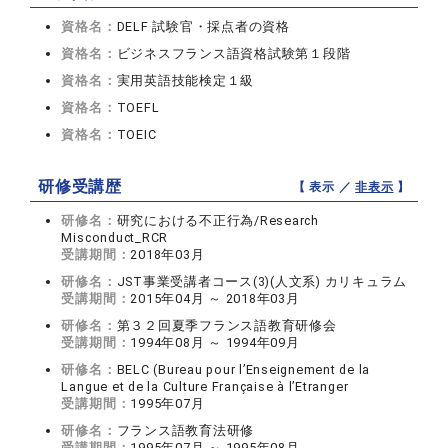
資格名：
DELF 試験官・採点者の資格
資格名：
ビジネスフランス語資格試験第１段階
資格名：
実用英語技能検定１級
資格名：
TOEFL
資格名：
TOEIC
研修受講歴
【 表示 ／
非表示
】
研修名：
研究における不正行為/Research
Misconduct_RCR
受講期間：
2018年03月
研修名：
JST事業受講者コース(3)(人文系) カリキュラム
受講期間：
2015年04月 ～ 2018年03月
研修名：
第３２回夏季フランス語教育研修会
受講期間：
1994年08月 ～ 1994年09月
研修名：
BELC (Bureau pour l’Enseignement de la
Langue et de la Culture Française à l’Etranger
受講期間：
1995年07月
研修名：
フランス語教育法研修
受講期間：
1995年07月 ～ 1995年08月