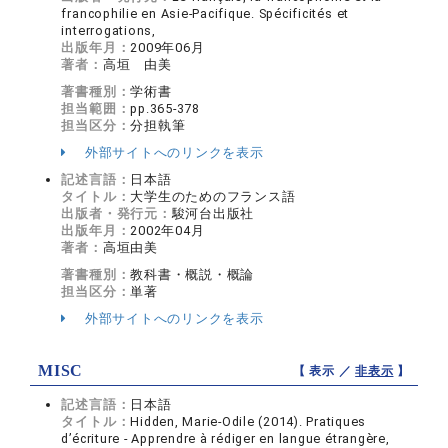
francophilie en Asie-Pacifique. Spécificités et
interrogations,
出版年月：
2009年06月
著者：
高垣 由美
著書種別：
学術書
担当範囲：
pp.365-378
担当区分：
分担執筆
外部サイトへのリンクを表示
記述言語：
日本語
タイトル：
大学生のためのフランス語
出版者・発行元：
駿河台出版社
出版年月：
2002年04月
著者：
高垣由美
著書種別：
教科書・概説・概論
担当区分：
単著
外部サイトへのリンクを表示
MISC
【 表示 ／
非表示
】
記述言語：
日本語
タイトル：
Hidden, Marie-Odile (2014). Pratiques
d’écriture - Apprendre à rédiger en langue étrangère,