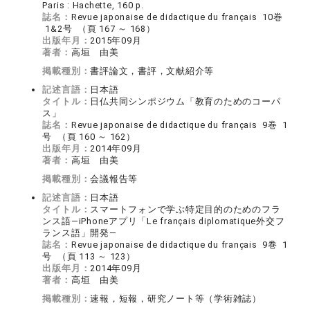
Paris : Hachette, 160 p.
誌名：
Revue japonaise de didactique du français 10巻
1&2号 （頁 167 ～ 168）
出版年月：
2015年09月
著者：
高垣 由美
掲載種別：
書評論文，書評，文献紹介等
記述言語：
日本語
タイトル：
日仏共同シンポジウム「教育のためのコーパ
ス」
誌名：
Revue japonaise de didactique du français 9巻 1
号 （頁 160 ～ 162）
出版年月：
2014年09月
著者：
高垣 由美
掲載種別：
会議報告等
記述言語：
日本語
タイトル：
スマートフォンで学ぶ特定目的のためのフラ
ンス語—iPhoneアプリ「Le français diplomatique外交フ
ランス語」開発—
誌名：
Revue japonaise de didactique du français 9巻 1
号 （頁 113 ～ 123）
出版年月：
2014年09月
著者：
高垣 由美
掲載種別：
速報，短報，研究ノート等（学術雑誌）