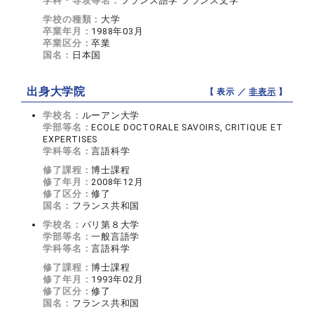
学科・専攻等名：
フランス語学 フランス文学
学校の種類：
大学
卒業年月：
1988年03月
卒業区分：
卒業
国名：
日本国
出身大学院
【 表示 ／
非表示
】
学校名：
ルーアン大学
学部等名：
ECOLE DOCTORALE SAVOIRS, CRITIQUE ET
EXPERTISES
学科等名：
言語科学
修了課程：
博士課程
修了年月：
2008年12月
修了区分：
修了
国名：
フランス共和国
学校名：
パリ第８大学
学部等名：
一般言語学
学科等名：
言語科学
修了課程：
博士課程
修了年月：
1993年02月
修了区分：
修了
国名：
フランス共和国