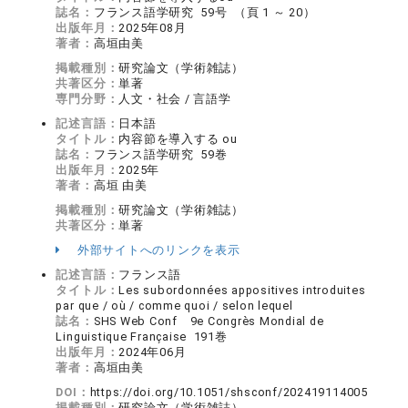
誌名：
フランス語学研究 59号 （頁 1 ～ 20）
出版年月：
2025年08月
著者：
高垣由美
掲載種別：
研究論文（学術雑誌）
共著区分：
単著
専門分野：
人文・社会 / 言語学
記述言語：
日本語
タイトル：
内容節を導入する ou
誌名：
フランス語学研究 59巻
出版年月：
2025年
著者：
高垣 由美
掲載種別：
研究論文（学術雑誌）
共著区分：
単著
外部サイトへのリンクを表示
記述言語：
フランス語
タイトル：
Les subordonnées appositives introduites
par que / où / comme quoi / selon lequel
誌名：
SHS Web Conf 9e Congrès Mondial de
Linguistique Française 191巻
出版年月：
2024年06月
著者：
高垣由美
DOI：
https://doi.org/10.1051/shsconf/202419114005
掲載種別：
研究論文（学術雑誌）