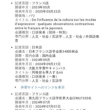
記述言語：
フランス語
開催年月：
2025年05月
発表年月日：
2025年05月22日
開催地：
パリ
タイトル：
De l’influence de la culture sur les modes
d’expression : quelques observations contrastives
entre le français et le japonais
会議種別：
口頭発表（招待・特別）
専門分野：
人文・社会 / 言語学，人文・社会 / 外国語教
育
記述言語：
日本語
会議名：
日本フランス語学会第348回例会
国際・国内会議：
国内会議
開催年月：
2024年09月
発表年月日：
2024年09月21日
開催地：
大阪大学豊中キャンパス
タイトル：
同格節を導入するoù
会議種別：
口頭発表（一般）
専門分野：
人文・社会 / 言語学
外部サイトへのリンクを表示
記述言語：
フランス語
会議名：
第九回フランス語学世界大会(CMLF2024)
開催年月：
2024年07月
発表年月日：
2024年07月01日