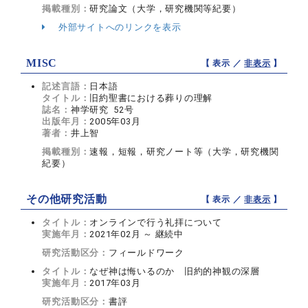
掲載種別：
研究論文（大学，研究機関等紀要）
外部サイトへのリンクを表示
MISC
【 表示 ／
非表示
】
記述言語：
日本語
タイトル：
旧約聖書における葬りの理解
誌名：
神学研究 52号
出版年月：
2005年03月
著者：
井上智
掲載種別：
速報，短報，研究ノート等（大学，研究機関
紀要）
その他研究活動
【 表示 ／
非表示
】
タイトル：
オンラインで行う礼拝について
実施年月：
2021年02月 ～ 継続中
研究活動区分：
フィールドワーク
タイトル：
なぜ神は悔いるのか 旧約的神観の深層
実施年月：
2017年03月
研究活動区分：
書評