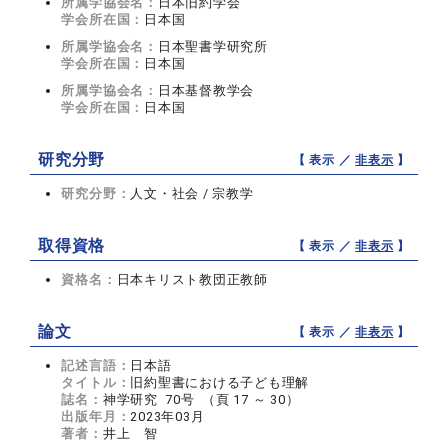
所属学協会名：
日本旧約学会
学会所在国：
日本国
所属学協会名：
日本聖書学研究所
学会所在国：
日本国
所属学協会名：
日本基督教学会
学会所在国：
日本国
研究分野
【 表示 ／
非表示
】
研究分野：
人文・社会 / 宗教学
取得資格
【 表示 ／
非表示
】
資格名：
日本キリスト教団正教師
論文
【 表示 ／
非表示
】
記述言語：
日本語
タイトル：
旧約聖書における子ども理解
誌名：
神学研究 70号 （頁 17 ～ 30）
出版年月：
2023年03月
著者：
井上 智