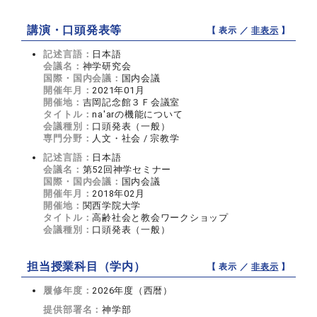
講演・口頭発表等
【 表示 ／
非表示
】
記述言語：
日本語
会議名：
神学研究会
国際・国内会議：
国内会議
開催年月：
2021年01月
開催地：
吉岡記念館３Ｆ会議室
タイトル：
na'arの機能について
会議種別：
口頭発表（一般）
専門分野：
人文・社会 / 宗教学
記述言語：
日本語
会議名：
第52回神学セミナー
国際・国内会議：
国内会議
開催年月：
2018年02月
開催地：
関西学院大学
タイトル：
高齢社会と教会ワークショップ
会議種別：
口頭発表（一般）
担当授業科目（学内）
【 表示 ／
非表示
】
履修年度：
2026年度（西暦）
提供部署名：
神学部