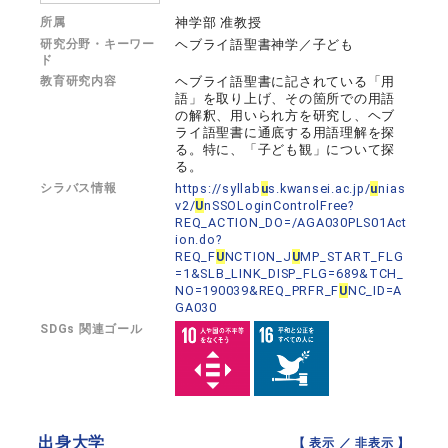
所属
神学部 准教授
研究分野・キーワー
ヘブライ語聖書神学／子ども
ド
教育研究内容
ヘブライ語聖書に記されている「用
語」を取り上げ、その箇所での用語
の解釈、用いられ方を研究し、ヘブ
ライ語聖書に通底する用語理解を探
る。特に、「子ども観」について探
る。
シラバス情報
https://syllab
u
s.kwansei.ac.jp/
u
nias
v2/
U
nSSOLoginControlFree?
REQ_ACTION_DO=/AGA030PLS01Act
ion.do?
REQ_F
U
NCTION_J
U
MP_START_FLG
=1&SLB_LINK_DISP_FLG=689&TCH_
NO=190039&REQ_PRFR_F
U
NC_ID=A
GA030
SDGs 関連ゴール
出身大学
【 表示 ／
非表示
】