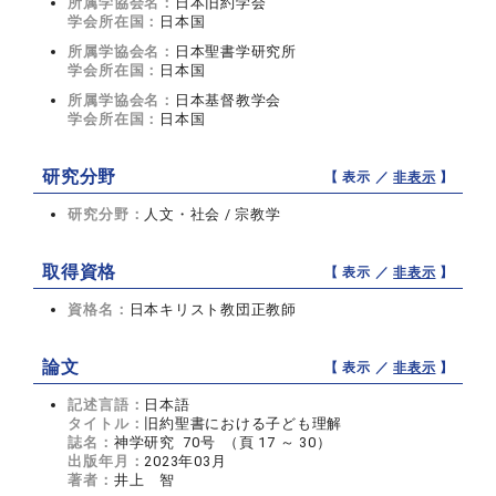
所属学協会名：
日本旧約学会
学会所在国：
日本国
所属学協会名：
日本聖書学研究所
学会所在国：
日本国
所属学協会名：
日本基督教学会
学会所在国：
日本国
研究分野
【 表示 ／
非表示
】
研究分野：
人文・社会 / 宗教学
取得資格
【 表示 ／
非表示
】
資格名：
日本キリスト教団正教師
論文
【 表示 ／
非表示
】
記述言語：
日本語
タイトル：
旧約聖書における子ども理解
誌名：
神学研究 70号 （頁 17 ～ 30）
出版年月：
2023年03月
著者：
井上 智