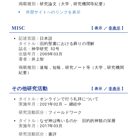
掲載種別：
研究論文（大学，研究機関等紀要）
外部サイトへのリンクを表示
MISC
【 表示 ／
非表示
】
記述言語：
日本語
タイトル：
旧約聖書における葬りの理解
誌名：
神学研究 52号
出版年月：
2005年03月
著者：
井上智
掲載種別：
速報，短報，研究ノート等（大学，研究機関
紀要）
その他研究活動
【 表示 ／
非表示
】
タイトル：
オンラインで行う礼拝について
実施年月：
2021年02月 ～ 継続中
研究活動区分：
フィールドワーク
タイトル：
なぜ神は悔いるのか 旧約的神観の深層
実施年月：
2017年03月
研究活動区分：
書評