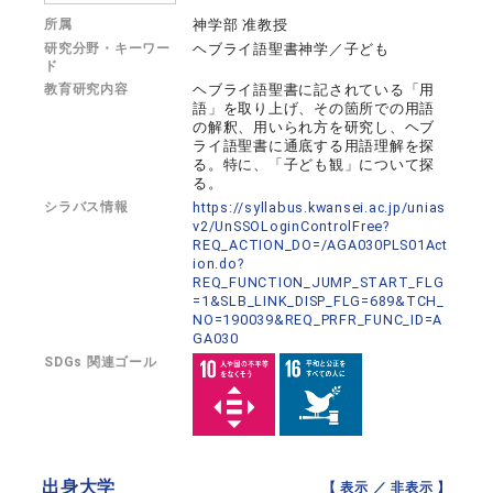
所属
神学部 准教授
研究分野・キーワー
ヘブライ語聖書神学／子ども
ド
教育研究内容
ヘブライ語聖書に記されている「用
語」を取り上げ、その箇所での用語
の解釈、用いられ方を研究し、ヘブ
ライ語聖書に通底する用語理解を探
る。特に、「子ども観」について探
る。
シラバス情報
https://syllabus.kwansei.ac.jp/unias
v2/UnSSOLoginControlFree?
REQ_ACTION_DO=/AGA030PLS01Act
ion.do?
REQ_FUNCTION_JUMP_START_FLG
=1&SLB_LINK_DISP_FLG=689&TCH_
NO=190039&REQ_PRFR_FUNC_ID=A
GA030
SDGs 関連ゴール
出身大学
【 表示 ／
非表示
】