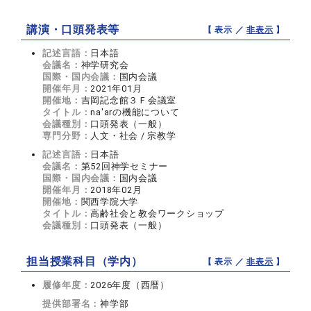
講演・口頭発表等
【 表示 ／
非表示
】
記述言語：
日本語
会議名：
神学研究会
国際・国内会議：
国内会議
開催年月：
2021年01月
開催地：
吉岡記念館３Ｆ会議室
タイトル：
na'arの機能について
会議種別：
口頭発表（一般）
専門分野：
人文・社会 / 宗教学
記述言語：
日本語
会議名：
第52回神学セミナー
国際・国内会議：
国内会議
開催年月：
2018年02月
開催地：
関西学院大学
タイトル：
高齢社会と教会ワークショップ
会議種別：
口頭発表（一般）
担当授業科目（学内）
【 表示 ／
非表示
】
履修年度：
2026年度（西暦）
提供部署名：
神学部