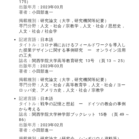
175）
出版年月：
2023年03月
著者：
小田部進一
掲載種別：
研究論文（大学，研究機関等紀要）
専門分野：
人文・社会 / 宗教学，人文・社会 / 思想史，
人文・社会 / 社会学
記述言語：
日本語
タイトル：
コロナ禍におけるフィールドワークを導入し
た授業デザインに関する事例研究 ー オンライン活用
の工夫
誌名：
関西学院大学高等教育研究 13号 （頁 13 ～ 25）
出版年月：
2023年03月
著者：
小田部進一
掲載種別：
研究論文（大学，研究機関等紀要）
専門分野：
人文・社会 / 高等教育学，人文・社会 / ヨー
ロッパ史、アメリカ史，人文・社会 / 宗教学
記述言語：
日本語
タイトル：
戦争の記憶と想起 ー ドイツの教会の事例
から考える
誌名：
関西学院大学神学部ブックレット 15巻 （頁 49 ～
86）
出版年月：
2023年02月
著者：
小田部進一
掲載種別：
研究論文（研究会，シンポジウム資料等）