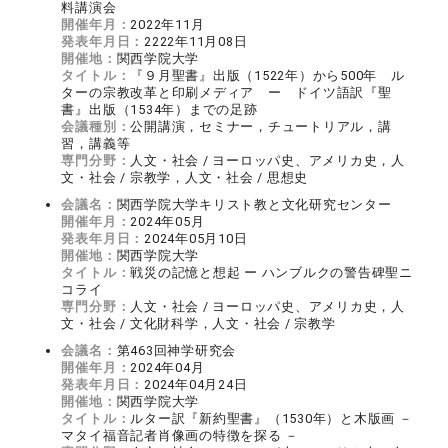
料講演会
開催年月：
2022年11月
発表年月日：
2222年11月08日
開催地：
関西学院大学
タイトル：
『９月聖書』出版（1522年）から500年 ル
ターの宗教改革と印刷メディア ー ドイツ語訳『聖
書』出版（1534年）までの足跡
会議種別：
公開講演，セミナー，チュートリアル，講
習，講義等
専門分野：
人文・社会 / ヨーロッパ史、アメリカ史，人
文・社会 / 宗教学，人文・社会 / 思想史
会議名：
関西学院大学キリスト教と文化研究センター
開催年月：
2024年05月
発表年月日：
2024年05月10日
開催地：
関西学院大学
タイトル：
戦災の記憶と想起 ー ハンブルクの警告碑聖ニ
コライ
専門分野：
人文・社会 / ヨーロッパ史、アメリカ史，人
文・社会 / 文化財科学，人文・社会 / 宗教学
会議名：
第463回神学研究会
開催年月：
2024年04月
発表年月日：
2024年04月24日
開催地：
関西学院大学
タイトル：
ルター訳『新約聖書』（1530年）と木版画 －
マタイ福音記者肖像画の特徴を探る －