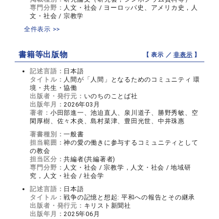
専門分野：
人文・社会 / ヨーロッパ史、アメリカ史，人
文・社会 / 宗教学
全件表示 >>
書籍等出版物
【 表示 ／
非表示
】
記述言語：
日本語
タイトル：
人間が「人間」となるためのコミュニティ 環
境・共生・協働
出版者・発行元：
いのちのことば社
出版年月：
2026年03月
著者：
小田部進一、池迫直人、泉川道子、勝野秀敏、空
閑厚樹、佐々木炎、島村菜津、豊田光世、中井珠惠
著書種別：
一般書
担当範囲：
神の愛の働きに参与するコミュニティとして
の教会
担当区分：
共編者(共編著者)
専門分野：
人文・社会 / 宗教学，人文・社会 / 地域研
究，人文・社会 / 社会学
記述言語：
日本語
タイトル：
戦争の記憶と想起: 平和への報告とその継承
出版者・発行元：
キリスト新聞社
出版年月：
2025年06月