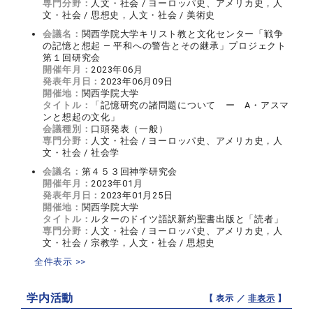
専門分野：
人文・社会 / ヨーロッパ史、アメリカ史，人
文・社会 / 思想史，人文・社会 / 美術史
会議名：
関西学院大学キリスト教と文化センター「戦争
の記憶と想起 ― 平和への警告とその継承」プロジェクト
第１回研究会
開催年月：
2023年06月
発表年月日：
2023年06月09日
開催地：
関西学院大学
タイトル：
「記憶研究の諸問題について ー A・アスマ
ンと想起の文化」
会議種別：
口頭発表（一般）
専門分野：
人文・社会 / ヨーロッパ史、アメリカ史，人
文・社会 / 社会学
会議名：
第４５３回神学研究会
開催年月：
2023年01月
発表年月日：
2023年01月25日
開催地：
関西学院大学
タイトル：
ルターのドイツ語訳新約聖書出版と「読者」
専門分野：
人文・社会 / ヨーロッパ史、アメリカ史，人
文・社会 / 宗教学，人文・社会 / 思想史
全件表示 >>
学内活動
【 表示 ／
非表示
】