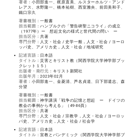
著者：
小田部進一、梶原直美、ルスターホルツ・アンド
レアス、水野隆一、橋本祐樹、西室雅央、前田美和子、
鐵口宗久
著書種別：
一般書
担当範囲：
ハンブルクの「警告碑聖ニコライ」の成立
（1977年）ー 想起文化の様式と世代間の問い ー
担当区分：
共著
専門分野：
人文・社会 / 史学一般，人文・社会 / ヨーロ
ッパ史、アメリカ史，人文・社会 / 地域研究
記述言語：
日本語
タイトル：
災害とキリスト教（関西学院大学神学部ブッ
クレット１５）
出版者・発行元：
キリスト新聞社
出版年月：
2023年02月
著者：
小田部進一、金菱清、芦名貞道、日下部遣志、森
分望
著書種別：
一般書
担当範囲：
神学講演「戦争の記憶と想起 ー ドイツの
教会の事例から考える」（49-86頁）
担当区分：
共著
専門分野：
人文・社会 / 宗教学，人文・社会 / ヨーロッ
パ史、アメリカ史，人文・社会 / 社会学
記述言語：
日本語
タイトル：
宣教とパンデミック（関西学院大学神学部ブ