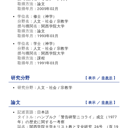
取得方法：
論文
取得年月：
2005年02月
学位名：
修士（神学）
分野名：
人文・社会 / 宗教学
授与機関名：
関西学院大学
取得方法：
論文
取得年月：
1993年03月
学位名：
学士（神学）
分野名：
人文・社会 / 宗教学
授与機関名：
関西学院大学
取得方法：
課程
取得年月：
1991年03月
研究分野
【 表示 ／
非表示
】
研究分野：
人文・社会 / 宗教学
論文
【 表示 ／
非表示
】
記述言語：
日本語
タイトル：
ハンブルク「警告碑聖ニコライ」成立（1977
年）の歴史に関する一考察
誌名：
関西学院大学キリスト教と文化研究 26号 （頁 19