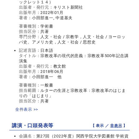
ックレット１４）
出版者・発行元：
キリスト新聞社
出版年月：
2022年01月
著者：
小田部進一, 中道基夫
著書種別：
学術書
担当区分：
共著
専門分野：
人文・社会 / 宗教学，人文・社会 / ヨーロッ
パ史、アメリカ史，人文・社会 / 思想史
記述言語：
日本語
タイトル：
宗教改革の現代的意義：宗教改革500年記念講
演集
出版者・発行元：
教文館
出版年月：
2018年06月
著者：
小田部進一 他
著書種別：
一般書
担当範囲：
ルターの生涯と宗教改革：宗教改革のはじま
りの「はじまり」
担当区分：
共著
全件表示 >>
講演・口頭発表等
【 表示 ／
非表示
】
会議名：
第27回（2022年度）関西学院大学図書館 学術資