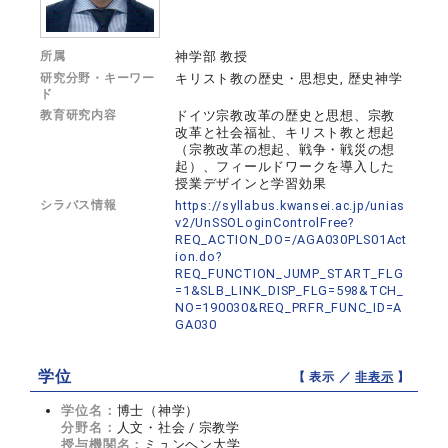
所属
神学部 教授
研究分野・キーワー
キリスト教の歴史・思想史, 歴史神学
ド
教育研究内容
ドイツ宗教改革の歴史と思想、宗教
改革と社会福祉、キリスト教と想起
（宗教改革の想起、戦争・戦災の想
起）、フィールドワークを導入した
授業デザインと学習効果
シラバス情報
https://syllabus.kwansei.ac.jp/unias
v2/UnSSOLoginControlFree?
REQ_ACTION_DO=/AGA030PLS01Act
ion.do?
REQ_FUNCTION_JUMP_START_FLG
=1&SLB_LINK_DISP_FLG=598&TCH_
NO=190030&REQ_PRFR_FUNC_ID=A
GA030
学位
【 表示 ／
非表示
】
学位名：
博士（神学）
分野名：
人文・社会 / 宗教学
授与機関名：
ミュンヘン大学