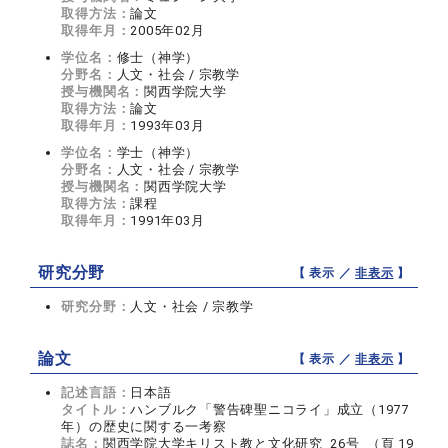
取得方法：
論文
取得年月：
2005年02月
学位名：
修士（神学）
分野名：
人文・社会 / 宗教学
授与機関名：
関西学院大学
取得方法：
論文
取得年月：
1993年03月
学位名：
学士（神学）
分野名：
人文・社会 / 宗教学
授与機関名：
関西学院大学
取得方法：
課程
取得年月：
1991年03月
研究分野
【 表示 ／
非表示
】
研究分野：
人文・社会 / 宗教学
論文
【 表示 ／
非表示
】
記述言語：
日本語
タイトル：
ハンブルク「警告碑聖ニコライ」成立（1977
年）の歴史に関する一考察
誌名：
関西学院大学キリスト教と文化研究 26号 （頁 19