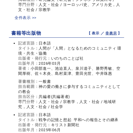
専門分野：
人文・社会 / ヨーロッパ史、アメリカ史，人
文・社会 / 宗教学
全件表示 >>
書籍等出版物
【 表示 ／
非表示
】
記述言語：
日本語
タイトル：
人間が「人間」となるためのコミュニティ 環
境・共生・協働
出版者・発行元：
いのちのことば社
出版年月：
2026年03月
著者：
小田部進一、池迫直人、泉川道子、勝野秀敏、空
閑厚樹、佐々木炎、島村菜津、豊田光世、中井珠惠
著書種別：
一般書
担当範囲：
神の愛の働きに参与するコミュニティとして
の教会
担当区分：
共編者(共編著者)
専門分野：
人文・社会 / 宗教学，人文・社会 / 地域研
究，人文・社会 / 社会学
記述言語：
日本語
タイトル：
戦争の記憶と想起: 平和への報告とその継承
出版者・発行元：
キリスト新聞社
出版年月：
2025年06月