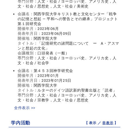
専門分野：
人文・社会 / ヨーロッパ史、アメリカ史，人
文・社会 / 思想史，人文・社会 / 美術史
会議名：
関西学院大学キリスト教と文化センター「戦争
の記憶と想起 ― 平和への警告とその継承」プロジェクト
第１回研究会
開催年月：
2023年06月
発表年月日：
2023年06月09日
開催地：
関西学院大学
タイトル：
「記憶研究の諸問題について ー A・アスマ
ンと想起の文化」
会議種別：
口頭発表（一般）
専門分野：
人文・社会 / ヨーロッパ史、アメリカ史，人
文・社会 / 社会学
会議名：
第４５３回神学研究会
開催年月：
2023年01月
発表年月日：
2023年01月25日
開催地：
関西学院大学
タイトル：
ルターのドイツ語訳新約聖書出版と「読者」
専門分野：
人文・社会 / ヨーロッパ史、アメリカ史，人
文・社会 / 宗教学，人文・社会 / 思想史
全件表示 >>
学内活動
【 表示 ／
非表示
】