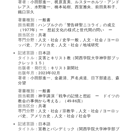
著者：
小田部進一、梶原直美、ルスターホルツ・アンド
レアス、水野隆一、橋本祐樹、西室雅央、前田美和子、
鐵口宗久
著書種別：
一般書
担当範囲：
ハンブルクの「警告碑聖ニコライ」の成立
（1977年）ー 想起文化の様式と世代間の問い ー
担当区分：
共著
専門分野：
人文・社会 / 史学一般，人文・社会 / ヨーロ
ッパ史、アメリカ史，人文・社会 / 地域研究
記述言語：
日本語
タイトル：
災害とキリスト教（関西学院大学神学部ブッ
クレット１５）
出版者・発行元：
キリスト新聞社
出版年月：
2023年02月
著者：
小田部進一、金菱清、芦名貞道、日下部遣志、森
分望
著書種別：
一般書
担当範囲：
神学講演「戦争の記憶と想起 ー ドイツの
教会の事例から考える」（49-86頁）
担当区分：
共著
専門分野：
人文・社会 / 宗教学，人文・社会 / ヨーロッ
パ史、アメリカ史，人文・社会 / 社会学
記述言語：
日本語
タイトル：
宣教とパンデミック（関西学院大学神学部ブ