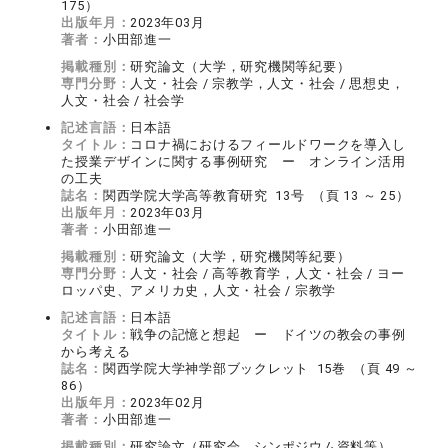
175）
出版年月：
2023年03月
著者：
小田部進一
掲載種別：
研究論文（大学，研究機関等紀要）
専門分野：
人文・社会 / 宗教学，人文・社会 / 思想史，
人文・社会 / 社会学
記述言語：
日本語
タイトル：
コロナ禍におけるフィールドワークを導入し
た授業デザインに関する事例研究 ー オンライン活用
の工夫
誌名：
関西学院大学高等教育研究 13号 （頁 13 ～ 25）
出版年月：
2023年03月
著者：
小田部進一
掲載種別：
研究論文（大学，研究機関等紀要）
専門分野：
人文・社会 / 高等教育学，人文・社会 / ヨー
ロッパ史、アメリカ史，人文・社会 / 宗教学
記述言語：
日本語
タイトル：
戦争の記憶と想起 ー ドイツの教会の事例
から考える
誌名：
関西学院大学神学部ブックレット 15巻 （頁 49 ～
86）
出版年月：
2023年02月
著者：
小田部進一
掲載種別：
研究論文（研究会，シンポジウム資料等）