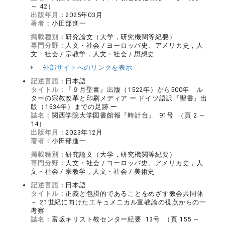
～ 42）
出版年月：
2025年03月
著者：
小田部進一
掲載種別：
研究論文（大学，研究機関等紀要）
専門分野：
人文・社会 / ヨーロッパ史、アメリカ史，人
文・社会 / 宗教学，人文・社会 / 思想史
外部サイトへのリンクを表示
記述言語：
日本語
タイトル：
『９月聖書』出版（1522年）から500年 ル
ターの宗教改革と印刷メディア ー ドイツ語訳『聖書』出
版（1534年）までの足跡 ー
誌名：
関西学院大学図書館報『時計台』 91号 （頁 2 ～
14）
出版年月：
2023年12月
著者：
小田部進一
掲載種別：
研究論文（大学，研究機関等紀要）
専門分野：
人文・社会 / ヨーロッパ史、アメリカ史，人
文・社会 / 宗教学，人文・社会 / 美術史
記述言語：
日本語
タイトル：
正義と包摂的であることをめざす教会共同体
－ 21世紀に向けたエキュメニカル宣教論の視点からの一
考察
誌名：
富坂キリスト教センター紀要 13号 （頁 155 ～