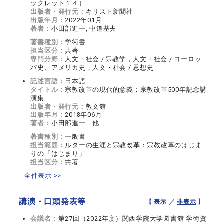
ックレット１４）
出版者・発行元：
キリスト新聞社
出版年月：
2022年01月
著者：
小田部進一, 中道基夫
著書種別：
学術書
担当区分：
共著
専門分野：
人文・社会 / 宗教学，人文・社会 / ヨーロッ
パ史、アメリカ史，人文・社会 / 思想史
記述言語：
日本語
タイトル：
宗教改革の現代的意義：宗教改革500年記念講
演集
出版者・発行元：
教文館
出版年月：
2018年06月
著者：
小田部進一 他
著書種別：
一般書
担当範囲：
ルターの生涯と宗教改革：宗教改革のはじま
りの「はじまり」
担当区分：
共著
全件表示 >>
講演・口頭発表等
【 表示 ／
非表示
】
会議名：
第27回（2022年度）関西学院大学図書館 学術資