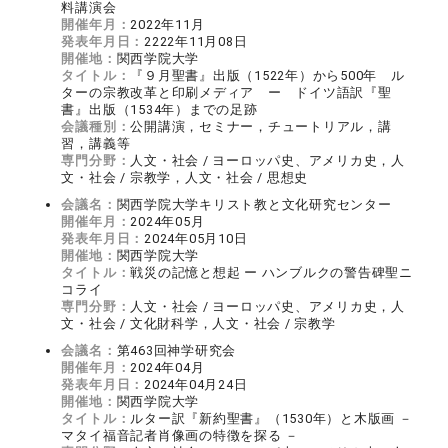
料講演会
開催年月：
2022年11月
発表年月日：
2222年11月08日
開催地：
関西学院大学
タイトル：
『９月聖書』出版（1522年）から500年 ル
ターの宗教改革と印刷メディア ー ドイツ語訳『聖
書』出版（1534年）までの足跡
会議種別：
公開講演，セミナー，チュートリアル，講
習，講義等
専門分野：
人文・社会 / ヨーロッパ史、アメリカ史，人
文・社会 / 宗教学，人文・社会 / 思想史
会議名：
関西学院大学キリスト教と文化研究センター
開催年月：
2024年05月
発表年月日：
2024年05月10日
開催地：
関西学院大学
タイトル：
戦災の記憶と想起 ー ハンブルクの警告碑聖ニ
コライ
専門分野：
人文・社会 / ヨーロッパ史、アメリカ史，人
文・社会 / 文化財科学，人文・社会 / 宗教学
会議名：
第463回神学研究会
開催年月：
2024年04月
発表年月日：
2024年04月24日
開催地：
関西学院大学
タイトル：
ルター訳『新約聖書』（1530年）と木版画 －
マタイ福音記者肖像画の特徴を探る －