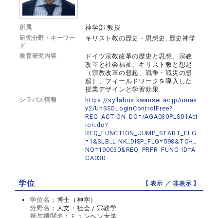
所属
神学部 教授
研究分野・キーワー
キリスト教の歴史・思想史, 歴史神学
ド
教育研究内容
ドイツ宗教改革の歴史と思想、宗教
改革と社会福祉、キリスト教と想起
（宗教改革の想起、戦争・戦災の想
起）、フィールドワークを導入した
授業デザインと学習効果
シラバス情報
https://syllabus.kwansei.ac.jp/unias
v2/UnSSOLoginControlFree?
REQ_ACTION_DO=/AGA030PLS01Act
ion.do?
REQ_FUNCTION_JUMP_START_FLG
=1&SLB_LINK_DISP_FLG=598&TCH_
NO=190030&REQ_PRFR_FUNC_ID=A
GA030
学位
【 表示 ／
非表示
】
学位名：
博士（神学）
分野名：
人文・社会 / 宗教学
授与機関名：
ミュンヘン大学