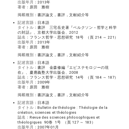
出版年月：
2013年
著者：
原田 雅樹
掲載種別：
書評論文，書評，文献紹介等
記述言語：
日本語
タイトル：
書評 三宅岳史著『ベルクソン－哲学と科学
の対話』、京都大学出版会、2012
誌名：
フランス哲学・思想研究 18号 （頁 214 ～ 221）
出版年月：
2013年
著者：
原田 雅樹
掲載種別：
書評論文，書評，文献紹介等
記述言語：
日本語
タイトル：
書評 金森修編『エピステモロジーの現
在』、慶應義塾大学出版会、2008
誌名：
フランス哲学・思想研究 14号 （頁 184 ～ 187）
出版年月：
2009年
著者：
原田 雅樹
掲載種別：
書評論文，書評，文献紹介等
記述言語：
日本語
タイトル：
Bulletin de théologie : Théologie de la
création, sciences et théologies
誌名：
Revue des sciences philosophiques et
théologiques 90巻 1号 （頁 127 ～ 183）
出版年月：
2007年01月