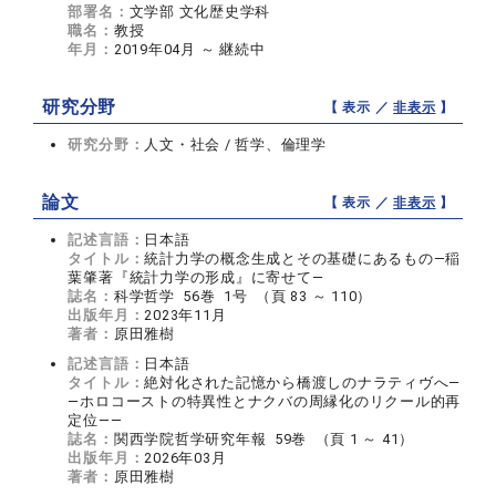
部署名：
文学部 文化歴史学科
職名：
教授
年月：
2019年04月 ～ 継続中
研究分野
【 表示 ／
非表示
】
研究分野：
人文・社会 / 哲学、倫理学
論文
【 表示 ／
非表示
】
記述言語：
日本語
タイトル：
統計力学の概念生成とその基礎にあるもの―稲
葉肇著『統計力学の形成』に寄せて―
誌名：
科学哲学 56巻 1号 （頁 83 ～ 110）
出版年月：
2023年11月
著者：
原田雅樹
記述言語：
日本語
タイトル：
絶対化された記憶から橋渡しのナラティヴへ―
—ホロコーストの特異性とナクバの周縁化のリクール的再
定位——
誌名：
関西学院哲学研究年報 59巻 （頁 1 ～ 41）
出版年月：
2026年03月
著者：
原田雅樹