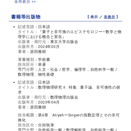
全件表示 >>
書籍等出版物
【 表示 ／
非表示
】
記述言語：
日本語
タイトル：
『量子と非可換のエピステモロジー―数学と物
理学における概念と実在』
出版者・発行元：
東京大学出版会
出版年月：
2024年03月
著者：
原田雅樹
著書種別：
学術書
担当区分：
単著
専門分野：
人文・社会 / 哲学、倫理学，自然科学一般 /
数理物理、物性基礎
記述言語：
日本語
タイトル：
数理物理研究 II : 特集 : 量子論、非可換性の探
求
出版者・発行元：
数理物理出版会
出版年月：
2023年04月
著者：
原田雅樹
担当範囲：
第6章 AtiyahーSingerの指数定理とその非可
換化
担当区分：
分担執筆
専門分野：
自然科学一般 / 数理解析学，自然科学一般 /