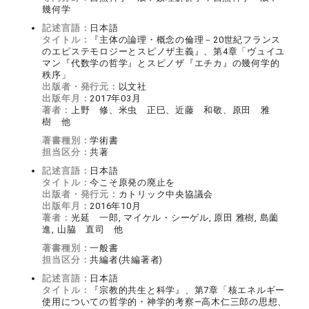
幾何学
記述言語：
日本語
タイトル：
『主体の論理・概念の倫理－20世紀フランス
のエピステモロジーとスピノザ主義』、第4章「ヴュイユ
マン『代数学の哲学』とスピノザ『エチカ』の幾何学的
秩序」
出版者・発行元：
以文社
出版年月：
2017年03月
著者：
上野 修、米虫 正巳、近藤 和敬、原田 雅
樹 他
著書種別：
学術書
担当区分：
共著
記述言語：
日本語
タイトル：
今こそ原発の廃止を
出版者・発行元：
カトリック中央協議会
出版年月：
2016年10月
著者：
光延 一郎, マイケル・シーゲル, 原田 雅樹, 島薗
進, 山脇 直司 他
著書種別：
一般書
担当区分：
共編者(共編著者)
記述言語：
日本語
タイトル：
『宗教的共生と科学』、第7章「核エネルギー
使用についての哲学的・神学的考察―高木仁三郎の思想、