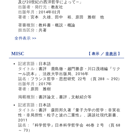
及び20世紀の西洋哲学によって―」
出版者・発行元：
教友社
出版年月：
2014年02月
著者：
宮本 久雄、田中 裕、原田 雅樹 他
著書種別：
教科書・概説・概論
担当区分：
共著
全件表示 >>
MISC
【 表示 ／
非表示
】
記述言語：
日本語
タイトル：
書評 鹿島徹・越門勝彦・川口茂雄編『リク
ール読本』、法政大学出版局、2016年
誌名：
フランス哲学・思想研究 22号 （頁 288 ～ 292）
出版年月：
2017年
著者：
原田 雅樹
掲載種別：
書評論文，書評，文献紹介等
記述言語：
日本語
タイトル：
書評 森田邦久著『量子力学の哲学：非実在
性・非局所性・粒子と波の二重性』、講談社現代新書、
2011
誌名：
『科学哲学』日本科学哲学会 46巻 2 号 （頁 68
～ 73）