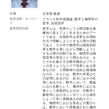
所属
文学部 教授
研究分野・キーワー
フランス科学認識論, 数学と物理学の
ド
哲学, 自然哲学
教育研究内容
哲学とは、世界そして人間活動を俯
瞰的に捉えてよく生きるためのアー
トである。自然科学は世界を合理的
仕方で理解しようとする人間の活動
であり、その中で物理学は物質的世
界を数学を用いながら理解しようと
する人間の活動である。物理学は物
質世界の実在とどう関わるのか。ま
たそれを媒介する数学概念はプラト
ンの言うようなイデア世界にある実
在なのか、人間精神の自由な構成物
なのか。さらには、数学の本質はそ
の証明にあるのか、あるいはその応
用にあるのか。数学において、数論
における数という、幾何学における
形という直観的なものが、代数学と
解析学におけるシンボリックな操作
によって常に再構成され続けてい
る。物理学における実在との繋がり
は、数学において再構成された幾何