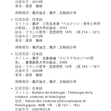
出版年月：
2013年
著者：
原田 雅樹
掲載種別：
書評論文，書評，文献紹介等
記述言語：
日本語
タイトル：
書評 三宅岳史著『ベルクソン－哲学と科学
の対話』、京都大学出版会、2012
誌名：
フランス哲学・思想研究 18号 （頁 214 ～ 221）
出版年月：
2013年
著者：
原田 雅樹
掲載種別：
書評論文，書評，文献紹介等
記述言語：
日本語
タイトル：
書評 金森修編『エピステモロジーの現
在』、慶應義塾大学出版会、2008
誌名：
フランス哲学・思想研究 14号 （頁 184 ～ 187）
出版年月：
2009年
著者：
原田 雅樹
掲載種別：
書評論文，書評，文献紹介等
記述言語：
日本語
タイトル：
Bulletin de théologie : Théologie de la
création, sciences et théologies
誌名：
Revue des sciences philosophiques et
théologiques 90巻 1号 （頁 127 ～ 183）
出版年月：
2007年01月