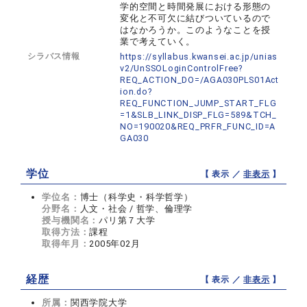
学的空間と時間発展における形態の
変化と不可欠に結びついているので
はなかろうか。このようなことを授
業で考えていく。
シラバス情報
https://syllabus.kwansei.ac.jp/unias
v2/UnSSOLoginControlFree?
REQ_ACTION_DO=/AGA030PLS01Act
ion.do?
REQ_FUNCTION_JUMP_START_FLG
=1&SLB_LINK_DISP_FLG=589&TCH_
NO=190020&REQ_PRFR_FUNC_ID=A
GA030
学位
【 表示 ／
非表示
】
学位名：
博士（科学史・科学哲学）
分野名：
人文・社会 / 哲学、倫理学
授与機関名：
パリ第７大学
取得方法：
課程
取得年月：
2005年02月
経歴
【 表示 ／
非表示
】
所属：
関西学院大学