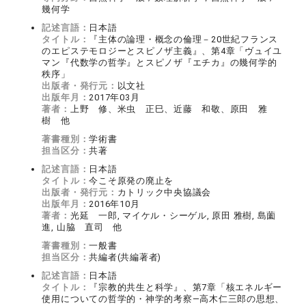
幾何学
記述言語：
日本語
タイトル：
『主体の論理・概念の倫理－20世紀フランス
のエピステモロジーとスピノザ主義』、第4章「ヴュイユ
マン『代数学の哲学』とスピノザ『エチカ』の幾何学的
秩序」
出版者・発行元：
以文社
出版年月：
2017年03月
著者：
上野 修、米虫 正巳、近藤 和敬、原田 雅
樹 他
著書種別：
学術書
担当区分：
共著
記述言語：
日本語
タイトル：
今こそ原発の廃止を
出版者・発行元：
カトリック中央協議会
出版年月：
2016年10月
著者：
光延 一郎, マイケル・シーゲル, 原田 雅樹, 島薗
進, 山脇 直司 他
著書種別：
一般書
担当区分：
共編者(共編著者)
記述言語：
日本語
タイトル：
『宗教的共生と科学』、第7章「核エネルギー
使用についての哲学的・神学的考察―高木仁三郎の思想、