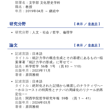
部署名：
文学部 文化歴史学科
職名：
教授
年月：
2019年04月 ～ 継続中
研究分野
【 表示 ／
非表示
】
研究分野：
人文・社会 / 哲学、倫理学
論文
【 表示 ／
非表示
】
記述言語：
日本語
タイトル：
統計力学の概念生成とその基礎にあるもの―稲
葉肇著『統計力学の形成』に寄せて―
誌名：
科学哲学 56巻 1号 （頁 83 ～ 110）
出版年月：
2023年11月
著者：
原田雅樹
記述言語：
日本語
タイトル：
絶対化された記憶から橋渡しのナラティヴへ―
—ホロコーストの特異性とナクバの周縁化のリクール的再
定位——
誌名：
関西学院哲学研究年報 59巻 （頁 1 ～ 41）
出版年月：
2026年03月
著者：
原田雅樹