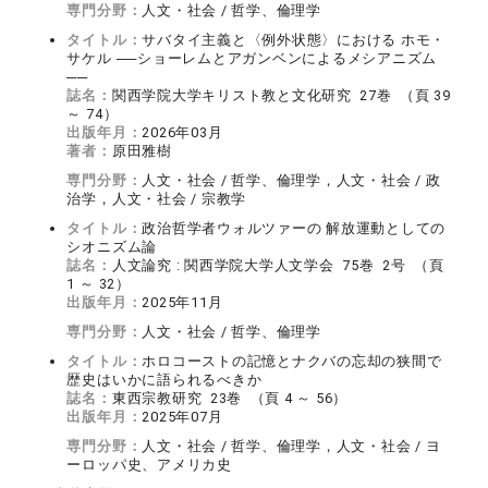
専門分野：
人文・社会 / 哲学、倫理学
タイトル：
サバタイ主義と〈例外状態〉における ホモ・
サケル ──ショーレムとアガンベンによるメシアニズム
──
誌名：
関西学院大学キリスト教と文化研究 27巻 （頁 39
～ 74）
出版年月：
2026年03月
著者：
原田雅樹
専門分野：
人文・社会 / 哲学、倫理学，人文・社会 / 政
治学，人文・社会 / 宗教学
タイトル：
政治哲学者ウォルツァーの 解放運動としての
シオニズム論
誌名：
人文論究 : 関西学院大学人文学会 75巻 2号 （頁
1 ～ 32）
出版年月：
2025年11月
専門分野：
人文・社会 / 哲学、倫理学
タイトル：
ホロコーストの記憶とナクバの忘却の狭間で
歴史はいかに語られるべきか
誌名：
東西宗教研究 23巻 （頁 4 ～ 56）
出版年月：
2025年07月
専門分野：
人文・社会 / 哲学、倫理学，人文・社会 / ヨ
ーロッパ史、アメリカ史