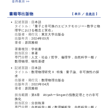
全件表示 >>
書籍等出版物
【 表示 ／
非表示
】
記述言語：
日本語
タイトル：
『量子と非可換のエピステモロジー―数学と物
理学における概念と実在』
出版者・発行元：
東京大学出版会
出版年月：
2024年03月
著者：
原田雅樹
著書種別：
学術書
担当区分：
単著
専門分野：
人文・社会 / 哲学、倫理学，自然科学一般 /
数理物理、物性基礎
記述言語：
日本語
タイトル：
数理物理研究 II : 特集 : 量子論、非可換性の探
求
出版者・発行元：
数理物理出版会
出版年月：
2023年04月
著者：
原田雅樹
担当範囲：
第6章 AtiyahーSingerの指数定理とその非可
換化
担当区分：
分担執筆
専門分野：
自然科学一般 / 数理解析学，自然科学一般 /