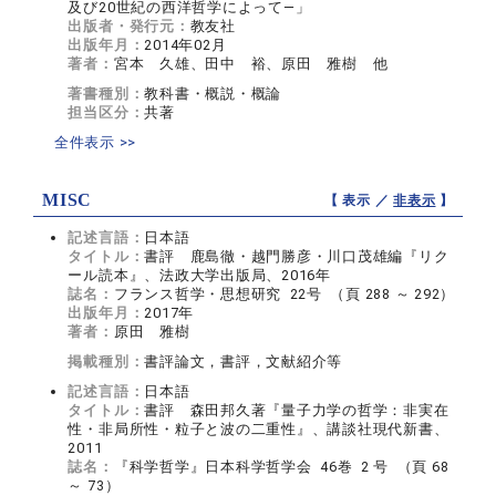
及び20世紀の西洋哲学によって―」
出版者・発行元：
教友社
出版年月：
2014年02月
著者：
宮本 久雄、田中 裕、原田 雅樹 他
著書種別：
教科書・概説・概論
担当区分：
共著
全件表示 >>
MISC
【 表示 ／
非表示
】
記述言語：
日本語
タイトル：
書評 鹿島徹・越門勝彦・川口茂雄編『リク
ール読本』、法政大学出版局、2016年
誌名：
フランス哲学・思想研究 22号 （頁 288 ～ 292）
出版年月：
2017年
著者：
原田 雅樹
掲載種別：
書評論文，書評，文献紹介等
記述言語：
日本語
タイトル：
書評 森田邦久著『量子力学の哲学：非実在
性・非局所性・粒子と波の二重性』、講談社現代新書、
2011
誌名：
『科学哲学』日本科学哲学会 46巻 2 号 （頁 68
～ 73）