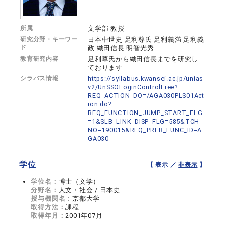
所属
文学部 教授
研究分野・キーワー
日本中世史 足利尊氏 足利義満 足利義
ド
政 織田信長 明智光秀
教育研究内容
足利尊氏から織田信長までを研究し
ております
シラバス情報
https://syllabus.kwansei.ac.jp/unias
v2/UnSSOLoginControlFree?
REQ_ACTION_DO=/AGA030PLS01Act
ion.do?
REQ_FUNCTION_JUMP_START_FLG
=1&SLB_LINK_DISP_FLG=585&TCH_
NO=190015&REQ_PRFR_FUNC_ID=A
GA030
学位
【 表示 ／
非表示
】
学位名：
博士（文学）
分野名：
人文・社会 / 日本史
授与機関名：
京都大学
取得方法：
課程
取得年月：
2001年07月