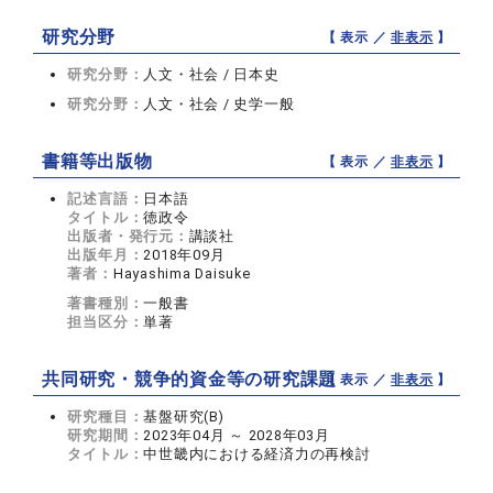
研究分野
【 表示 ／
非表示
】
研究分野：
人文・社会 / 日本史
研究分野：
人文・社会 / 史学一般
書籍等出版物
【 表示 ／
非表示
】
記述言語：
日本語
タイトル：
徳政令
出版者・発行元：
講談社
出版年月：
2018年09月
著者：
Hayashima Daisuke
著書種別：
一般書
担当区分：
単著
共同研究・競争的資金等の研究課題
【 表示 ／
非表示
】
研究種目：
基盤研究(B)
研究期間：
2023年04月 ～ 2028年03月
タイトル：
中世畿内における経済力の再検討