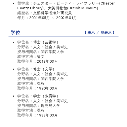
留学先：
チェスター・ビーティ・ライブラリー(Chester
Beatty Library)、大英博物館(British Museum)
経歴名：
文部科学省海外研究員
年月：
2001年05月 ～ 2002年01月
学位
【 表示 ／
非表示
】
学位名：
博士（芸術学）
分野名：
人文・社会 / 美術史
授与機関名：
関西学院大学
取得方法：
論文
取得年月：
2018年03月
学位名：
修士（文学）
分野名：
人文・社会 / 美術史
授与機関名：
関西学院大学
取得方法：
課程
取得年月：
1990年03月
学位名：
学士（教育学）
分野名：
人文・社会 / 美術史
授与機関名：
鹿児島大学
取得方法：
課程
取得年月：
1988年03月