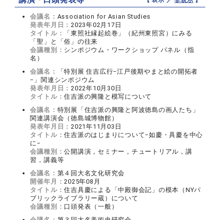
【 表示 ／
非表示
】
会議名：
Association for Asian Studies
発表年月日：
2023年02月17日
タイトル：
「東照社縁起絵巻」（紀州東照宮）にみる
「聖」と「俗」の往来
会議種別：
シンポジウム・ワークショップ パネル（指
名）
会議名：
「特別展 住吉広行−江戸後期やまと絵の開拓者
−」関連シンポジウム
発表年月日：
2022年10月30日
タイトル：
住吉派の興隆と模写について
会議名：
特別展「住吉派の興隆と阿波徳島の画人たち」
関連講演会（徳島城博物館）
発表年月日：
2021年11月03日
タイトル：
住吉派のはじまりについて−如慶・具慶を中心
に−
会議種別：
公開講演，セミナー，チュートリアル，講
習，講義等
会議名：
第４回大名文化研究会
開催年月：
2025年08月
タイトル：
住吉具慶による「中殿御会記」の模本（NYパ
ブリックライブラリー蔵）について
会議種別：
口頭発表（一般）
会議名：
第３回大名美術史研究会