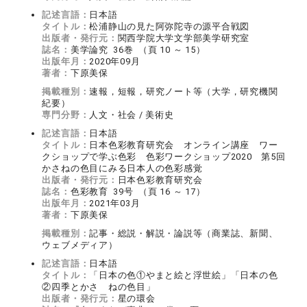
記述言語：
日本語
タイトル：
松浦静山の見た阿弥陀寺の源平合戦図
出版者・発行元：
関西学院大学文学部美学研究室
誌名：
美学論究 36巻 （頁 10 ～ 15）
出版年月：
2020年09月
著者：
下原美保
掲載種別：
速報，短報，研究ノート等（大学，研究機関
紀要）
専門分野：
人文・社会 / 美術史
記述言語：
日本語
タイトル：
日本色彩教育研究会 オンライン講座 ワー
クショップで学ぶ色彩 色彩ワークショップ2020 第5回
かさねの色目にみる日本人の色彩感覚
出版者・発行元：
日本色彩教育研究会
誌名：
色彩教育 39号 （頁 16 ～ 17）
出版年月：
2021年03月
著者：
下原美保
掲載種別：
記事・総説・解説・論説等（商業誌、新聞、
ウェブメディア）
記述言語：
日本語
タイトル：
「日本の色①やまと絵と浮世絵」「日本の色
②四季とかさ ねの色目」
出版者・発行元：
星の環会