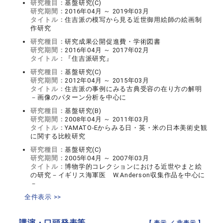
研究種目：
基盤研究(C)
研究期間：
2016年04月 ～ 2019年03月
タイトル：
住吉派の模写から見る近世御用絵師の絵画制
作研究
研究種目：
研究成果公開促進費・学術図書
研究期間：
2016年04月 ～ 2017年02月
タイトル：
『住吉派研究』
研究種目：
基盤研究(C)
研究期間：
2012年04月 ～ 2015年03月
タイトル：
住吉派の事例にみる古典受容の在り方の解明
－画像のパターン分析を中心に
研究種目：
基盤研究(B)
研究期間：
2008年04月 ～ 2011年03月
タイトル：
YAMATO-Eからみる日・英・米の日本美術史観
に関する比較研究
研究種目：
基盤研究(C)
研究期間：
2005年04月 ～ 2007年03月
タイトル：
博物学的コレクションにおける近世やまと絵
の研究－イギリス海軍医 W.Anderson収集作品を中心に
－
全件表示 >>
講演・口頭発表等