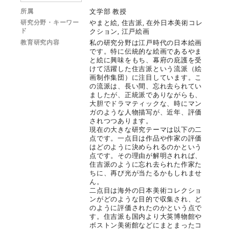
所属
文学部 教授
研究分野・キーワー
やまと絵, 住吉派, 在外日本美術コレ
ド
クション, 江戸絵画
教育研究内容
私の研究分野は江戸時代の日本絵画
です。特に伝統的な絵画であるやま
と絵に興味をもち、幕府の庇護を受
けて活躍した住吉派という流派（絵
画制作集団）に注目しています。こ
の流派は、長い間、忘れ去られてい
ましたが、正統派でありながらも、
大胆でドラマティックな、時にマン
ガのような人物描写が、近年、評価
されつつあります。
現在の大きな研究テーマは以下の二
点です。一点目は作品や作家の評価
はどのように決められるのかという
点です。その理由が解明されれば、
住吉派のように忘れ去られた作家た
ちに、再び光が当たるかもしれませ
ん。
二点目は海外の日本美術コレクショ
ンがどのような目的で収集され、ど
のように評価されたのかという点で
す。住吉派も国内より大英博物館や
ボストン美術館などにまとまったコ