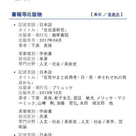
書籍等出版物
【 表示 ／
非表示
】
記述言語：
日本語
タイトル：
『住吉派研究』
出版者・発行元：
藝華書院
出版年月：
2017年04月
著者：
下原 美保
著書種別：
学術書
担当区分：
単著
専門分野：
人文・社会 / 美術史
記述言語：
日本語
タイトル：
『近世やまと絵再考− 日・英・米それぞれの視
点から』
出版者・発行元：
ブリュッケ
出版年月：
2013年10月
著者：
下原 美保, 彬子女王, 渡辺 敏夫, メリッサ・マコ
ーミック, 山﨑 剛, 加藤 哲弘, 永田 雄次郎 他
著書種別：
学術書
担当区分：
共著
専門分野：
人文・社会 / 美術史，人文・社会 / 美学、芸
術論
記述言語：
日本語