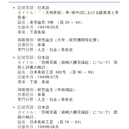
記述言語：
日本語
タイトル：
「〔天狗草紙〕考−画中詞における鑑賞者と享
受者−
誌名：
美学論究 9巻 （頁 29 ～ 43）
出版年月：
1991年03月
著者：
下原美保
掲載種別：
研究論文（大学，研究機関等紀要）
共著区分：
単著
専門分野：
人文・社会 / 美術史
記述言語：
日本語
タイトル：
「筥崎宮蔵〔箱崎八幡宮縁起〕についてI 現
状と詞書の検討」
誌名：
日本美術工芸 682号 （頁 90 ～ 96）
出版年月：
1995年07月
著者：
下原 美保
掲載種別：
研究論文（学術雑誌）
共著区分：
単著
専門分野：
人文・社会 / 美術史
記述言語：
日本語
タイトル：
「筥崎宮蔵〔箱崎八幡宮縁起〕についてI 図
様の検討」
誌名：
日本美術工芸 （頁 76 ～ 83）
出版年月：
1995年08月