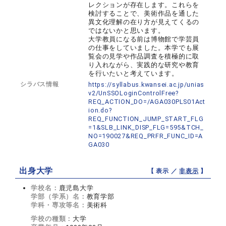
レクションが存在します。これらを
検討することで、美術作品を通した
異文化理解の在り方が見えてくるの
ではないかと思います。
大学教員になる前は博物館で学芸員
の仕事をしていました。本学でも展
覧会の見学や作品調査を積極的に取
り入れながら、実践的な研究や教育
を行いたいと考えています。
シラバス情報
https://syllabus.kwansei.ac.jp/unias
v2/UnSSOLoginControlFree?
REQ_ACTION_DO=/AGA030PLS01Act
ion.do?
REQ_FUNCTION_JUMP_START_FLG
=1&SLB_LINK_DISP_FLG=595&TCH_
NO=190027&REQ_PRFR_FUNC_ID=A
GA030
出身大学
【 表示 ／
非表示
】
学校名：
鹿児島大学
学部（学系）名：
教育学部
学科・専攻等名：
美術科
学校の種類：
大学