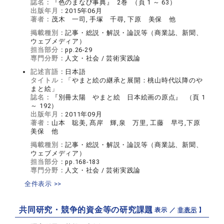
誌名：
『色のまなび事典』 2巻 （頁 1 ～ 63）
出版年月：
2015年06月
著者：
茂木 一司, 手塚 千尋, 下原 美保 他
掲載種別：
記事・総説・解説・論説等（商業誌、新聞、
ウェブメディア）
担当部分：
pp.26-29
専門分野：
人文・社会 / 芸術実践論
記述言語：
日本語
タイトル：
「やまと絵の継承と展開：桃山時代以降のや
まと絵」
誌名：
『別冊太陽 やまと絵 日本絵画の原点』 （頁 1
～ 192）
出版年月：
2011年09月
著者：
山本 聡美, 髙岸 輝,泉 万里, 工藤 早弓,下原
美保 他
掲載種別：
記事・総説・解説・論説等（商業誌、新聞、
ウェブメディア）
担当部分：
pp.168-183
専門分野：
人文・社会 / 芸術実践論
全件表示 >>
共同研究・競争的資金等の研究課題
【 表示 ／
非表示
】