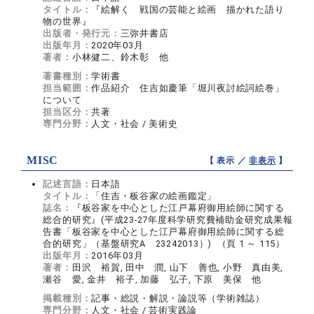
タイトル：
『絵解く 戦国の芸能と絵画 描かれた語り
物の世界』
出版者・発行元：
三弥井書店
出版年月：
2020年03月
著者：
小林健二、鈴木彰 他
著書種別：
学術書
担当範囲：
作品紹介 住吉如慶筆「堀川夜討絵詞絵巻」
について
担当区分：
共著
専門分野：
人文・社会 / 美術史
MISC
【 表示 ／
非表示
】
記述言語：
日本語
タイトル：
「住吉・板谷家の絵画鑑定」
誌名：
『板谷家を中心とした江戸幕府御用絵師に関する
総合的研究』(平成23-27年度科学研究費補助金研究成果報
告書「板谷家を中心とした江戸幕府御用絵師に関する総
合的研究」（基盤研究A 23242013）) （頁 1 ～ 115）
出版年月：
2016年03月
著者：
田沢 裕賀, 田中 潤, 山下 善也, 小野 真由美,
瀬谷 愛, 金井 裕子, 加藤 弘子, 下原 美保 他
掲載種別：
記事・総説・解説・論説等（学術雑誌）
専門分野：
人文・社会 / 芸術実践論