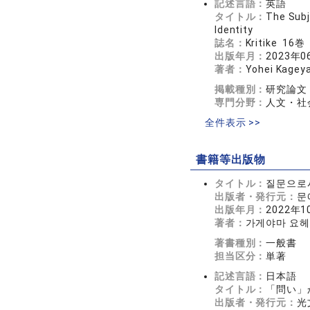
記述言語：
英語
タイトル：
The Subj
Identity
誌名：
Kritike 16
出版年月：
2023年0
著者：
Yohei Kagey
掲載種別：
研究論文
専門分野：
人文・社会
全件表示 >>
書籍等出版物
タイトル：
질문으로
出版者・発行元：
문
出版年月：
2022年1
著者：
가게야마 요
著書種別：
一般書
担当区分：
単著
記述言語：
日本語
タイトル：
「問い」
出版者・発行元：
光