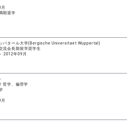
3月
満期退学
ール大学(Bergische Universitaet Wuppertal)
交流会長期留学奨学生
～ 2012年09月
）
/ 哲学、倫理学
学
9月