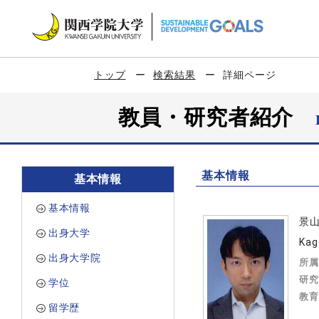
トップ
検索結果
詳細ページ
教員・研究者紹介
基本情報
基本情報
基本情報
景
出身大学
Kag
出身大学院
所属
研究
学位
教育
留学歴