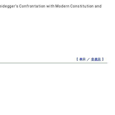
Heidegger’s Confrontation with Modern Constitution and
【 表示 ／
非表示
】