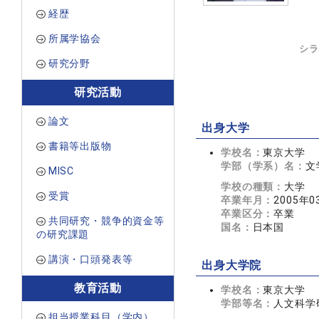
経歴
所属学協会
シラ
研究分野
研究活動
論文
出身大学
書籍等出版物
学校名：
東京大学
学部（学系）名：
文
MISC
学校の種類：
大学
受賞
卒業年月：
2005年0
卒業区分：
卒業
共同研究・競争的資金等
国名：
日本国
の研究課題
講演・口頭発表等
出身大学院
教育活動
学校名：
東京大学
学部等名：
人文科学
担当授業科目（学内）