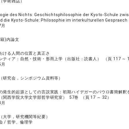
（学術雑誌）
ogie des Nichts: Geschichtsphilosophie der Kyoto-Schule zwi
d die Kyoto-Schule: Philosophie im interkulturellen Gespraec
7月
書籍)内論文
おける人間の位置と真正さ
ティア：自然・技術・形而上学（出版社：読書人） （頁 117 ～ 1
5月
（研究会，シンポジウム資料等）
の発生的起源としての言説実践：初期ハイデガーのパウロ書簡解釈
関西学院大学文学部哲学研究室） 57巻 （頁 17 ～ 32）
3月
（大学，研究機関等紀要）
 / 哲学、倫理学