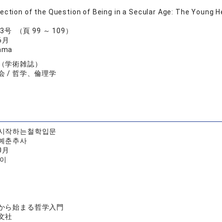
ection of the Question of Being in a Secular Age: The Young 
巻 3号 （頁 99 ～ 109）
6月
ama
（学術雑誌）
 / 哲学、倫理学
시작하는철학입문
예춘추사
0月
헤이
から始まる哲学入門
文社