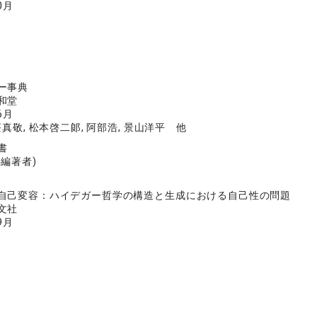
0月
ー事典
和堂
6月
荘真敬, 松本啓二郞, 阿部浩, 景山洋平 他
書
共編著者)
自己変容：ハイデガー哲学の構造と生成における自己性の問題
文社
9月