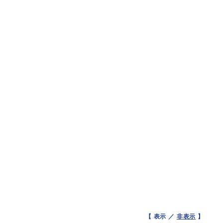
【 表示 ／
非表示
】