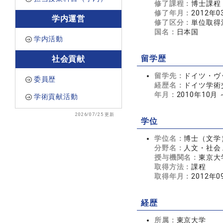
修了課程：
博士課程
修了年月：
2012年0
学内運営
修了区分：
単位取得
国名：
日本国
学内活動
留学歴
社会貢献
留学先：
ドイツ・ヴッパタ
委員歴
経歴名：
ドイツ学術
年月：
2010年10月 
学術貢献活動
2026/07/25 更新
学位
学位名：
博士（文学
分野名：
人文・社会 
授与機関名：
東京大
取得方法：
課程
取得年月：
2012年0
経歴
所属：
東京大学