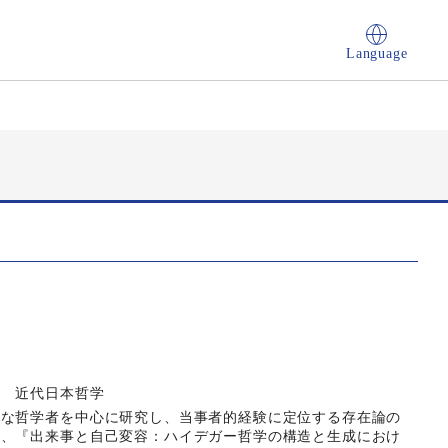
Language
学 近代日本哲学
的な哲学者を中心に研究し、当事者的経験に定位する存在論の
は、『出来事と自己変容：ハイデガー哲学の構造と生成におけ