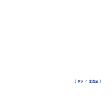
【 表示 ／
非表示
】