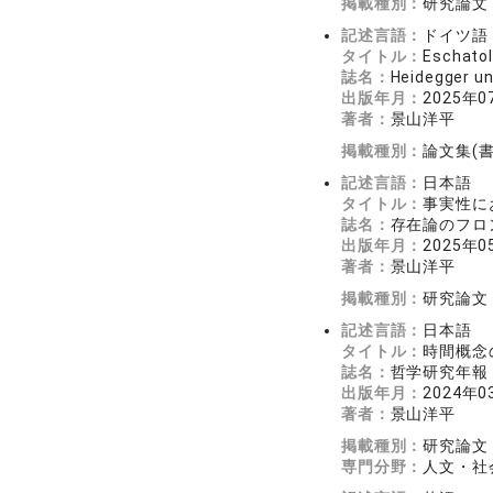
掲載種別：
研究論文
記述言語：
ドイツ語
タイトル：
Eschatol
誌名：
Heidegger un
出版年月：
2025年0
著者：
景山洋平
掲載種別：
論文集(
記述言語：
日本語
タイトル：
事実性に
誌名：
存在論のフロン
出版年月：
2025年0
著者：
景山洋平
掲載種別：
研究論文
記述言語：
日本語
タイトル：
時間概念
誌名：
哲学研究年報（
出版年月：
2024年0
著者：
景山洋平
掲載種別：
研究論文
専門分野：
人文・社会