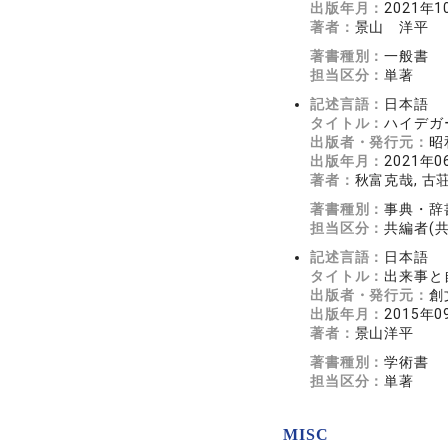
出版年月：
2021年1
著者：
景山 洋平
著書種別：
一般書
担当区分：
単著
記述言語：
日本語
タイトル：
ハイデガ
出版者・発行元：
昭
出版年月：
2021年0
著者：
秋富克哉, 古
著書種別：
事典・辞
担当区分：
共編者(
記述言語：
日本語
タイトル：
出来事と
出版者・発行元：
創
出版年月：
2015年0
著者：
景山洋平
著書種別：
学術書
担当区分：
単著
MISC