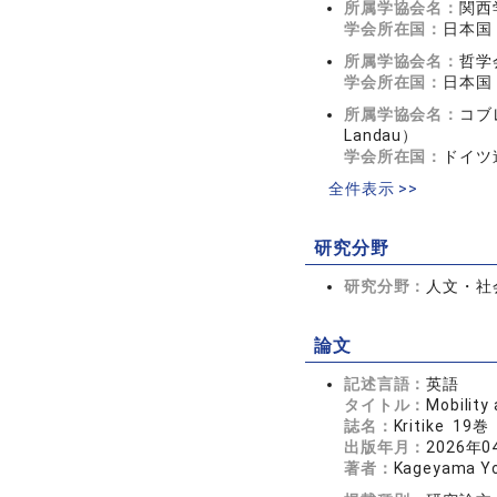
所属学協会名：
関西
学会所在国：
日本国
所属学協会名：
哲学
学会所在国：
日本国
所属学協会名：
コブレ
Landau）
学会所在国：
ドイツ
全件表示 >>
研究分野
研究分野：
人文・社会
論文
記述言語：
英語
タイトル：
Mobility
誌名：
Kritike 19
出版年月：
2026年0
著者：
Kageyama Yo