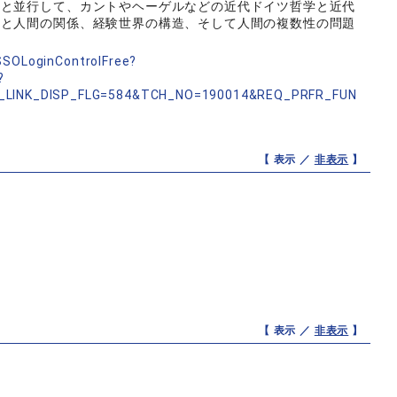
れと並行して、カントやヘーゲルなどの近代ドイツ哲学と近代
在と人間の関係、経験世界の構造、そして人間の複数性の問題
nSSOLoginControlFree?
?
_LINK_DISP_FLG=584&TCH_NO=190014&REQ_PRFR_FUN
【 表示 ／
非表示
】
【 表示 ／
非表示
】