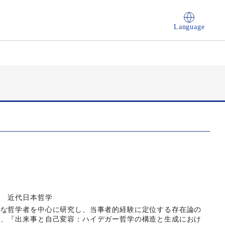
Language
学 近代日本哲学
的な哲学者を中心に研究し、当事者的経験に定位する存在論の
は、『出来事と自己変容：ハイデガー哲学の構造と生成におけ