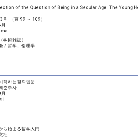
ection of the Question of Being in a Secular Age: The Young 
巻 3号 （頁 99 ～ 109）
6月
ama
（学術雑誌）
 / 哲学、倫理学
시작하는철학입문
예춘추사
0月
헤이
から始まる哲学入門
文社