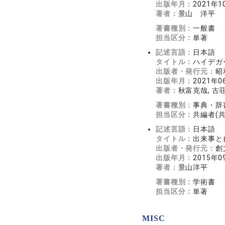
出版年月：
2021年1
著者：
景山 洋平
著書種別：
一般書
担当区分：
単著
記述言語：
日本語
タイトル：
ハイデガ
出版者・発行元：
昭
出版年月：
2021年0
著者：
秋富克哉, 古
著書種別：
事典・辞
担当区分：
共編者(
記述言語：
日本語
タイトル：
出来事と
出版者・発行元：
創
出版年月：
2015年0
著者：
景山洋平
著書種別：
学術書
担当区分：
単著
MISC