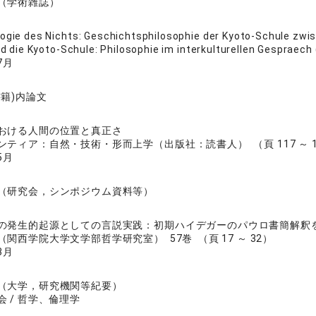
（学術雑誌）
ogie des Nichts: Geschichtsphilosophie der Kyoto-Schule zwi
d die Kyoto-Schule: Philosophie im interkulturellen Gespraec
7月
書籍)内論文
おける人間の位置と真正さ
ティア：自然・技術・形而上学（出版社：読書人） （頁 117 ～ 1
5月
（研究会，シンポジウム資料等）
の発生的起源としての言説実践：初期ハイデガーのパウロ書簡解釈
関西学院大学文学部哲学研究室） 57巻 （頁 17 ～ 32）
3月
（大学，研究機関等紀要）
 / 哲学、倫理学