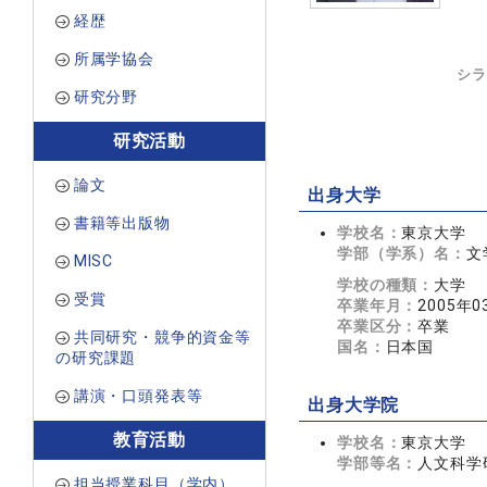
経歴
所属学協会
シラ
研究分野
研究活動
論文
出身大学
書籍等出版物
学校名：
東京大学
学部（学系）名：
文
MISC
学校の種類：
大学
受賞
卒業年月：
2005年0
卒業区分：
卒業
共同研究・競争的資金等
国名：
日本国
の研究課題
講演・口頭発表等
出身大学院
教育活動
学校名：
東京大学
学部等名：
人文科学
担当授業科目（学内）