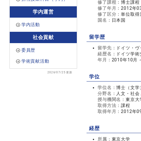
修了課程：
博士課程
修了年月：
2012年0
学内運営
修了区分：
単位取得
国名：
日本国
学内活動
留学歴
社会貢献
留学先：
ドイツ・ヴッパタ
委員歴
経歴名：
ドイツ学術
年月：
2010年10月 
学術貢献活動
2026/07/25 更新
学位
学位名：
博士（文学
分野名：
人文・社会 
授与機関名：
東京大
取得方法：
課程
取得年月：
2012年0
経歴
所属：
東京大学