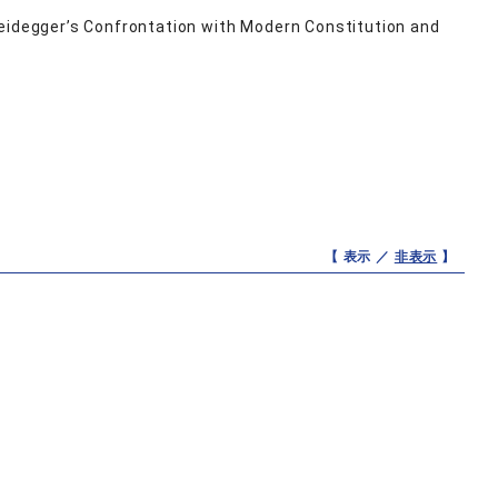
Heidegger’s Confrontation with Modern Constitution and
【 表示 ／
非表示
】