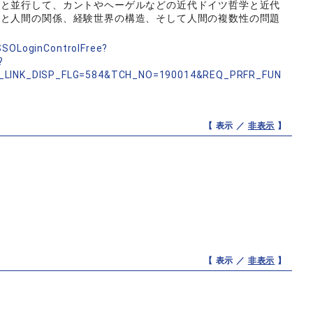
れと並行して、カントやヘーゲルなどの近代ドイツ哲学と近代
在と人間の関係、経験世界の構造、そして人間の複数性の問題
nSSOLoginControlFree?
?
_LINK_DISP_FLG=584&TCH_NO=190014&REQ_PRFR_FUN
【 表示 ／
非表示
】
【 表示 ／
非表示
】