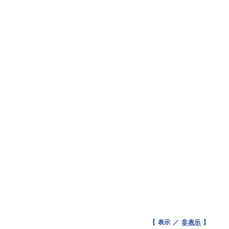
【 表示 ／
非表示
】