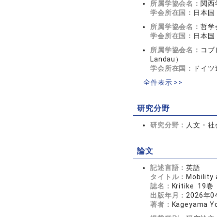
所属学協会名：
関西
学会所在国：
日本国
所属学協会名：
哲学
学会所在国：
日本国
所属学協会名：
コブレ
Landau）
学会所在国：
ドイツ
全件表示 >>
研究分野
研究分野：
人文・社会
論文
記述言語：
英語
タイトル：
Mobility
誌名：
Kritike 19
出版年月：
2026年0
著者：
Kageyama Yo