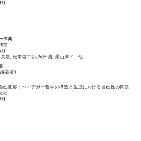
0月
ー事典
和堂
6月
荘真敬, 松本啓二郞, 阿部浩, 景山洋平 他
書
共編著者)
自己変容：ハイデガー哲学の構造と生成における自己性の問題
文社
9月