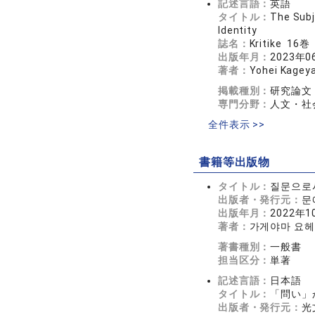
記述言語：
英語
タイトル：
The Subj
Identity
誌名：
Kritike 16
出版年月：
2023年0
著者：
Yohei Kagey
掲載種別：
研究論文
専門分野：
人文・社会
全件表示 >>
書籍等出版物
タイトル：
질문으로
出版者・発行元：
문
出版年月：
2022年1
著者：
가게야마 요
著書種別：
一般書
担当区分：
単著
記述言語：
日本語
タイトル：
「問い」
出版者・発行元：
光