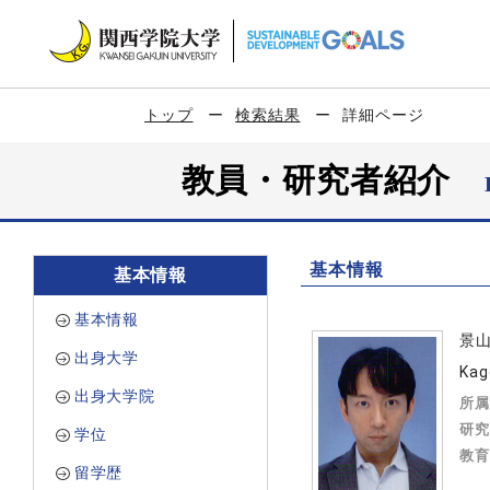
トップ
検索結果
詳細ページ
教員・研究者紹介
基本情報
基本情報
基本情報
景
出身大学
Kag
出身大学院
所属
研究
学位
教育
留学歴