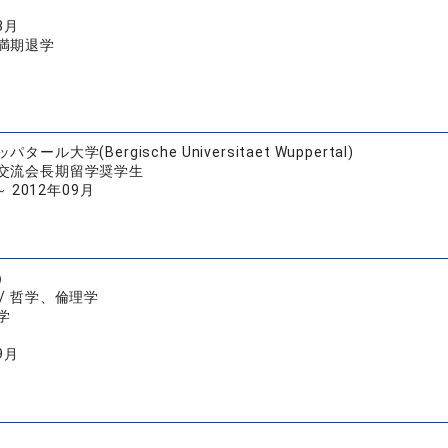
3月
満期退学
ール大学(Bergische Universitaet Wuppertal)
交流会長期留学奨学生
～ 2012年09月
）
/ 哲学、倫理学
学
9月