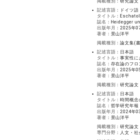
掲載種別：
研究論文
記述言語：
ドイツ語
タイトル：
Eschatol
誌名：
Heidegger un
出版年月：
2025年0
著者：
景山洋平
掲載種別：
論文集(
記述言語：
日本語
タイトル：
事実性に
誌名：
存在論のフロン
出版年月：
2025年0
著者：
景山洋平
掲載種別：
研究論文
記述言語：
日本語
タイトル：
時間概念
誌名：
哲学研究年報（
出版年月：
2024年0
著者：
景山洋平
掲載種別：
研究論文
専門分野：
人文・社会