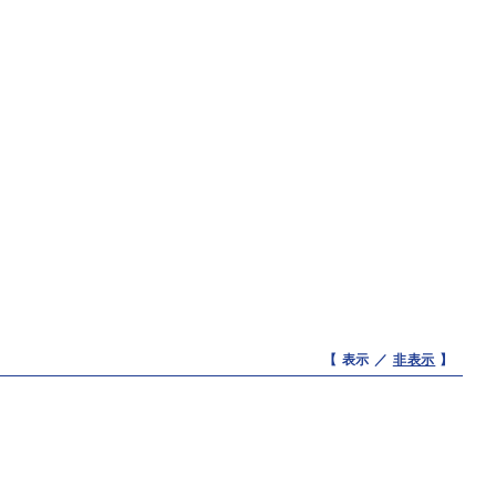
【 表示 ／
非表示
】