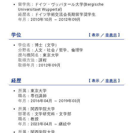
留学先：
ドイツ・ヴッパタール大学(Bergische
Universitaet Wuppertal)
経歴名：
ドイツ学術交流会長期留学奨学生
年月：
2010年10月 ～ 2012年09月
学位
【 表示 ／
非表示
】
学位名：
博士（文学）
分野名：
人文・社会 / 哲学、倫理学
授与機関名：
東京大学
取得方法：
課程
取得年月：
2012年09月
経歴
【 表示 ／
非表示
】
所属：
東京大学
職名：
専任講師
年月：
2016年04月 ～ 2019年03月
所属：
関西学院大学
部署名：
文学研究科・文学部
職名：
教授
年月：
2023年04月 ～ 継続中
所属：
関西学院大学