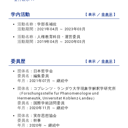
学内活動
【 表示 ／
非表示
】
活動名称：
学部長補佐
活動期間：
2021年04月 ～ 2023年03月
活動名称：
人権教育科目・運営委員
活動期間：
2019年04月 ～ 2020年03月
委員歴
【 表示 ／
非表示
】
団体名：
日本哲学会
委員名：
編集委員
年月：
2021年07月 ～ 継続中
団体名：
コブレンツ・ランダウ大学現象学解釈学研究所
（Forschungsstelle fur Phanomenologie und
Hermeneutik, Universitat Koblenz-Landau）
委員名：
国際学術諮問委員
年月：
2020年11月 ～ 継続中
団体名：
実存思想協会
委員名：
幹事
年月：
2020年 ～ 継続中