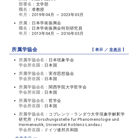
部署名：
文学部
職名：
准教授
年月：
2019年04月 ～ 2023年03月
所属：
日本学術振興会
職名：
日本学術振興会特別研究員
年月：
2013年04月 ～ 2016年03月
所属学協会
【 表示 ／
非表示
】
所属学協会名：
日本現象学会
学会所在国：
日本国
所属学協会名：
実存思想協会
学会所在国：
日本国
所属学協会名：
関西学院大学哲学会
学会所在国：
日本国
所属学協会名：
哲学会
学会所在国：
日本国
所属学協会名：
コブレンツ・ランダウ大学現象学解釈学
研究所（Forschungsstelle fur Phanomenologie und
Hermeneutik, Universitat Koblenz-Landau）
学会所在国：
ドイツ連邦共和国