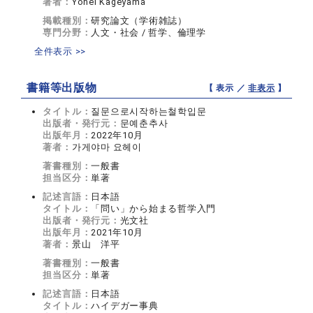
著者：
Yohei Kageyama
掲載種別：
研究論文（学術雑誌）
専門分野：
人文・社会 / 哲学、倫理学
全件表示 >>
書籍等出版物
【 表示 ／
非表示
】
タイトル：
질문으로시작하는철학입문
出版者・発行元：
문예춘추사
出版年月：
2022年10月
著者：
가게야마 요헤이
著書種別：
一般書
担当区分：
単著
記述言語：
日本語
タイトル：
「問い」から始まる哲学入門
出版者・発行元：
光文社
出版年月：
2021年10月
著者：
景山 洋平
著書種別：
一般書
担当区分：
単著
記述言語：
日本語
タイトル：
ハイデガー事典