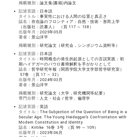
掲載種別：
論文集(書籍)内論文
記述言語：
日本語
タイトル：
事実性における人間の位置と真正さ
誌名：
存在論のフロンティア：自然・技術・形而上学
（出版社：読書人） （頁 117 ～ 138）
出版年月：
2025年05月
著者：
景山洋平
掲載種別：
研究論文（研究会，シンポジウム資料等）
記述言語：
日本語
タイトル：
時間概念の発生的起源としての言説実践：初
期ハイデガーのパウロ書簡解釈を手がかりとして
誌名：
哲学研究年報（関西学院大学文学部哲学研究室）
57巻 （頁 17 ～ 32）
出版年月：
2024年03月
著者：
景山洋平
掲載種別：
研究論文（大学，研究機関等紀要）
専門分野：
人文・社会 / 哲学、倫理学
記述言語：
英語
タイトル：
The Subjection of the Question of Being in a
Secular Age: The Young Heidegger’s Confrontation with
Modern Constitution and Identity
誌名：
Kritike 16巻 3号 （頁 99 ～ 109）
出版年月：
2023年06月