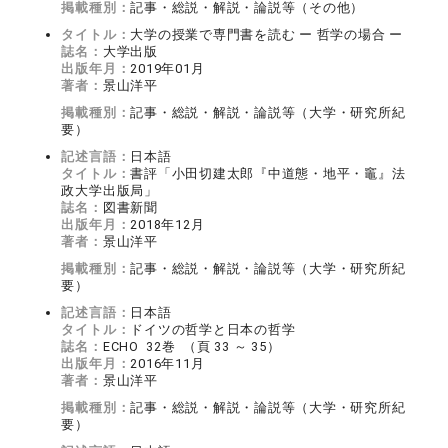
掲載種別：
記事・総説・解説・論説等（その他）
タイトル：
大学の授業で専門書を読む ー 哲学の場合 ー
誌名：
大学出版
出版年月：
2019年01月
著者：
景山洋平
掲載種別：
記事・総説・解説・論説等（大学・研究所紀
要）
記述言語：
日本語
タイトル：
書評「小田切建太郎『中道態・地平・竈』法
政大学出版局」
誌名：
図書新聞
出版年月：
2018年12月
著者：
景山洋平
掲載種別：
記事・総説・解説・論説等（大学・研究所紀
要）
記述言語：
日本語
タイトル：
ドイツの哲学と日本の哲学
誌名：
ECHO 32巻 （頁 33 ～ 35）
出版年月：
2016年11月
著者：
景山洋平
掲載種別：
記事・総説・解説・論説等（大学・研究所紀
要）