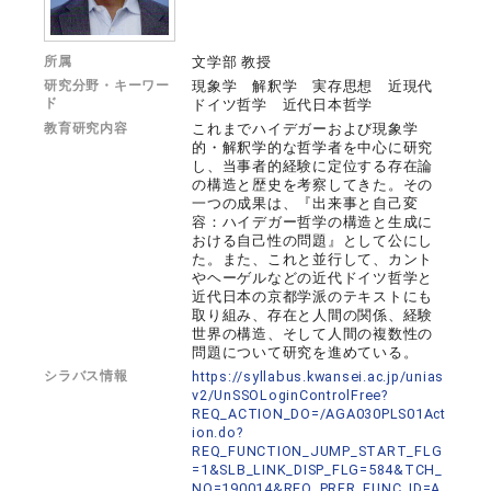
所属
文学部 教授
研究分野・キーワー
現象学 解釈学 実存思想 近現代
ド
ドイツ哲学 近代日本哲学
教育研究内容
これまでハイデガーおよび現象学
的・解釈学的な哲学者を中心に研究
し、当事者的経験に定位する存在論
の構造と歴史を考察してきた。その
一つの成果は、『出来事と自己変
容：ハイデガー哲学の構造と生成に
おける自己性の問題』として公にし
た。また、これと並行して、カント
やヘーゲルなどの近代ドイツ哲学と
近代日本の京都学派のテキストにも
取り組み、存在と人間の関係、経験
世界の構造、そして人間の複数性の
問題について研究を進めている。
シラバス情報
https://syllabus.kwansei.ac.jp/unias
v2/UnSSOLoginControlFree?
REQ_ACTION_DO=/AGA030PLS01Act
ion.do?
REQ_FUNCTION_JUMP_START_FLG
=1&SLB_LINK_DISP_FLG=584&TCH_
NO=190014&REQ_PRFR_FUNC_ID=A