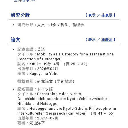
全件表示 >>
研究分野
【 表示 ／
非表示
】
研究分野：
人文・社会 / 哲学、倫理学
論文
【 表示 ／
非表示
】
記述言語：
英語
タイトル：
Mobility as a Category for a Transnational
Reception of Heidegger
誌名：
Kritike 19巻 4号 （頁 25 ～ 32）
出版年月：
2026年04月
著者：
Kageyama Yohei
掲載種別：
研究論文（学術雑誌）
記述言語：
ドイツ語
タイトル：
Eschatologie des Nichts:
Geschichtsphilosophie der Kyoto-Schule zwischen
Nishida und Heidegger
誌名：
Heidegger und die Kyoto-Schule: Philosophie im
interkulturellen Gespraech (Karl Alber) （頁 41 ～ 56）
出版年月：
2025年07月
著者：
景山洋平