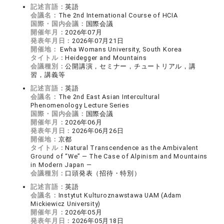
記述言語：
英語
会議名：
The 2nd International Course of HCIA
国際・国内会議：
国際会議
開催年月：
2026年07月
発表年月日：
2026年07月21日
開催地：
Ewha Womans University, South Korea
タイトル：
Heidegger and Mountains
会議種別：
公開講演，セミナー，チュートリアル，講
習，講義等
記述言語：
英語
会議名：
The 2nd East Asian Intercultural
Phenomenology Lecture Series
国際・国内会議：
国際会議
開催年月：
2026年06月
発表年月日：
2026年06月26日
開催地：
京都
タイトル：
Natural Transcendence as the Ambivalent
Ground of “We” ― The Case of Alpinism and Mountains
in Modern Japan ―
会議種別：
口頭発表（招待・特別）
記述言語：
英語
会議名：
Instytut Kulturoznawstawa UAM (Adam
Mickiewicz University)
開催年月：
2026年05月
発表年月日：
2026年05月18日