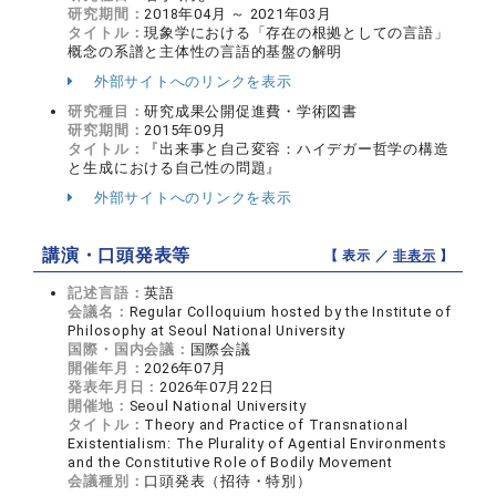
研究期間：
2018年04月 ～ 2021年03月
タイトル：
現象学における「存在の根拠としての言語」
概念の系譜と主体性の言語的基盤の解明
外部サイトへのリンクを表示
研究種目：
研究成果公開促進費・学術図書
研究期間：
2015年09月
タイトル：
『出来事と自己変容：ハイデガー哲学の構造
と生成における自己性の問題』
外部サイトへのリンクを表示
講演・口頭発表等
【 表示 ／
非表示
】
記述言語：
英語
会議名：
Regular Colloquium hosted by the Institute of
Philosophy at Seoul National University
国際・国内会議：
国際会議
開催年月：
2026年07月
発表年月日：
2026年07月22日
開催地：
Seoul National University
タイトル：
Theory and Practice of Transnational
Existentialism: The Plurality of Agential Environments
and the Constitutive Role of Bodily Movement
会議種別：
口頭発表（招待・特別）