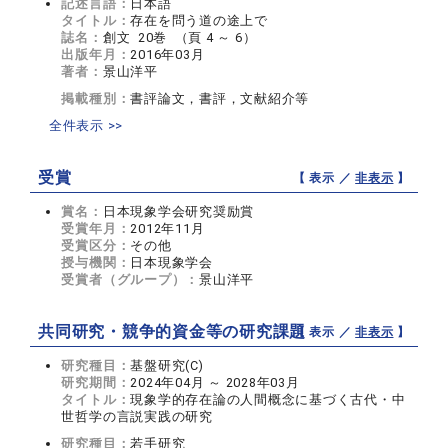
記述言語：
日本語
タイトル：
存在を問う道の途上で
誌名：
創文 20巻 （頁 4 ～ 6）
出版年月：
2016年03月
著者：
景山洋平
掲載種別：
書評論文，書評，文献紹介等
全件表示 >>
受賞
【 表示 ／
非表示
】
賞名：
日本現象学会研究奨励賞
受賞年月：
2012年11月
受賞区分：
その他
授与機関：
日本現象学会
受賞者（グループ）：
景山洋平
共同研究・競争的資金等の研究課題
【 表示 ／
非表示
】
研究種目：
基盤研究(C)
研究期間：
2024年04月 ～ 2028年03月
タイトル：
現象学的存在論の人間概念に基づく古代・中
世哲学の言説実践の研究
研究種目：
若手研究