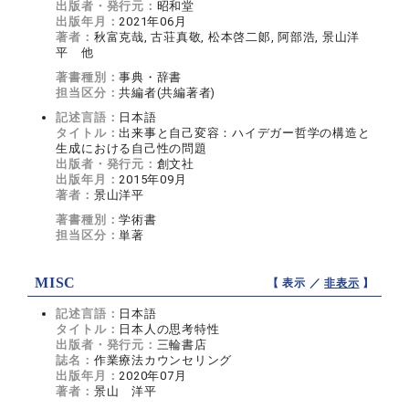
出版者・発行元：
昭和堂
出版年月：
2021年06月
著者：
秋富克哉, 古荘真敬, 松本啓二郞, 阿部浩, 景山洋
平 他
著書種別：
事典・辞書
担当区分：
共編者(共編著者)
記述言語：
日本語
タイトル：
出来事と自己変容：ハイデガー哲学の構造と
生成における自己性の問題
出版者・発行元：
創文社
出版年月：
2015年09月
著者：
景山洋平
著書種別：
学術書
担当区分：
単著
MISC
【 表示 ／
非表示
】
記述言語：
日本語
タイトル：
日本人の思考特性
出版者・発行元：
三輪書店
誌名：
作業療法カウンセリング
出版年月：
2020年07月
著者：
景山 洋平