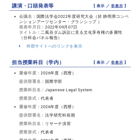
講演・口頭発表等
【 表示 ／
非表示
】
会議名：
国際法学会2022年度研究大会（於 静岡県コンベ
ンションアーツセンター・グランシップ ）
発表年月日：
2022年09月07日
タイトル：
二風谷ダム訴訟に見る文化享有権の多層性
（分科会パネル報告）
外部サイトへのリンクを表示
担当授業科目（学内）
【 表示 ／
非表示
】
履修年度：
2026年度（西暦）
提供部署名：
国際学部
授業科目名：
Japanese Legal System
授業形式：
代表者
履修年度：
2026年度（西暦）
提供部署名：
法学研究科前期
授業科目名：
リサーチ演習
授業形式：
代表者