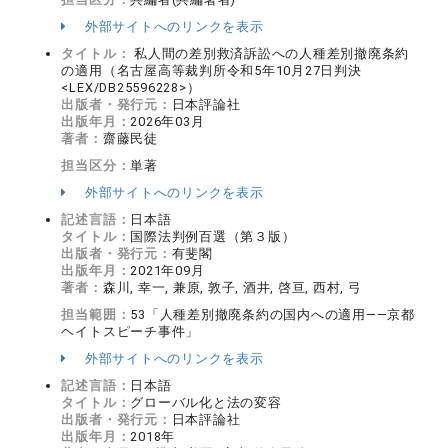
外部サイトへのリンクを表示
タイトル：
私人間の差別救済訴訟への人種差別撤廃条約
の適用（名古屋高等裁判所令和5年10月27日判決
<LEX/DB25596228>）
出版者・発行元：
日本評論社
出版年月：
2026年03月
著者：
齋藤民徒
担当区分：
単著
外部サイトへのリンクを表示
記述言語：
日本語
タイトル：
国際法判例百選（第３版）
出版者・発行元：
有斐閣
出版年月：
2021年09月
著者：
森川, 幸一, 兼原, 敦子, 酒井, 啓亘, 西村, 弓
担当範囲：
53「人種差別撤廃条約の国内への適用――京都
ヘイトスピーチ事件」
外部サイトへのリンクを表示
記述言語：
日本語
タイトル：
グローバル化と法の変容
出版者・発行元：
日本評論社
出版年月：
2018年