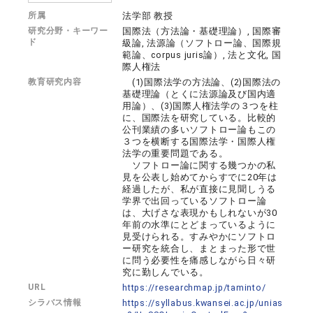
所属
法学部 教授
研究分野・キーワー
国際法（方法論・基礎理論）, 国際審
ド
級論, 法源論（ソフトロー論、国際規
範論、corpus juris論）, 法と文化, 国
際人権法
教育研究内容
(1)国際法学の方法論、(2)国際法の
基礎理論（とくに法源論及び国内適
用論）、(3)国際人権法学の３つを柱
に、国際法を研究している。比較的
公刊業績の多いソフトロー論もこの
３つを横断する国際法学・国際人権
法学の重要問題である。
ソフトロー論に関する幾つかの私
見を公表し始めてからすでに20年は
経過したが、私が直接に見聞しうる
学界で出回っているソフトロー論
は、大げさな表現かもしれないが30
年前の水準にとどまっているように
見受けられる。すみやかにソフトロ
ー研究を統合し、まとまった形で世
に問う必要性を痛感しながら日々研
究に勤しんでいる。
URL
https://researchmap.jp/taminto/
シラバス情報
https://syllabus.kwansei.ac.jp/unias