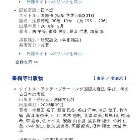
外部サイトへのリンクを表示
記述言語：
日本語
タイトル：
国際法 (特集 学界回顧2018)
誌名：
法律時報 90巻 13号 （頁 196 ～ 206）
出版年月：
2018年12月
著者：
西 平等, 齋藤 民徒, 豊田 哲也, 加藤 陽
掲載種別：
研究論文（学術雑誌）
共著区分：
共著
外部サイトへのリンクを表示
全件表示 >>
書籍等出版物
【 表示 ／
非表示
】
タイトル：
アクティブラーニング国際人権法: 学び、考え
る日本の実践
出版者・発行元：
法律文化社
出版年月：
2025年09月
著者：
小坂田 裕子, 齋藤 民徒, 谷口 洋幸, 棟居 徳子, 竹内
徹, 髙田 陽奈子, 付 月, 杉木 志帆, 菅原 絵美, 川島 聡, 権 南
希, 李 嘉永, 佐々木 亮, 安藤 由香里, 波多野 綾子, 竹村 仁
美, 小寺 智史, 徳永 恵美香, 阿部 紀恵, 根岸 陽太, 大城 尚
子
担当区分：
共編者(共編著者)