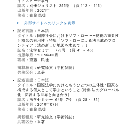
イトスピーチ事件
誌名：
別冊ジュリスト 255巻 （頁 112 ～ 113）
出版年月：
2021年
著者：
齋藤 民徒
外部サイトへのリンクを表示
記述言語：
日本語
タイトル：
国際社会におけるソフトロー ――規範の重要性
と概念の有用性（特集「ソフトローによる法形成のフロ
ンティア：法の新しい地図を求めて 」）
誌名：
法学セミナー 778号 （頁 41 ～ 46）
出版年月：
2019年08月
著者：
齋藤 民徒
掲載種別：
研究論文（学術雑誌）
共著区分：
単著
記述言語：
日本語
タイトル：
国際法学におけるもうひとつの主体性 : 国家を
構成する個人として学ぶということ (特集 法のグローバル
化 : 変容する世界と向き合う)
誌名：
法学セミナー 64巻 7号 （頁 28 ～ 32）
出版年月：
2019年07月
著者：
齋藤 民徒
掲載種別：
研究論文（学術雑誌）
共著区分：
単著