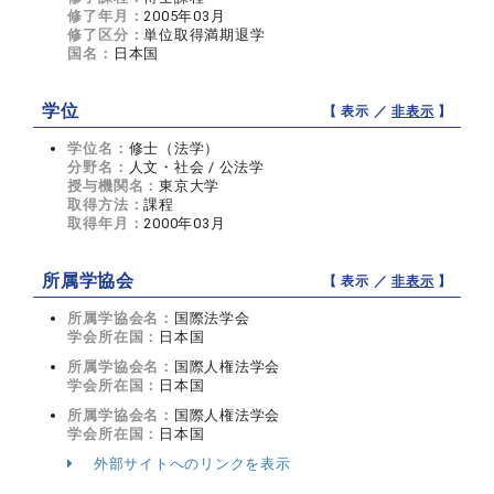
修了年月：
2005年03月
修了区分：
単位取得満期退学
国名：
日本国
学位
【 表示 ／
非表示
】
学位名：
修士（法学）
分野名：
人文・社会 / 公法学
授与機関名：
東京大学
取得方法：
課程
取得年月：
2000年03月
所属学協会
【 表示 ／
非表示
】
所属学協会名：
国際法学会
学会所在国：
日本国
所属学協会名：
国際人権法学会
学会所在国：
日本国
所属学協会名：
国際人権法学会
学会所在国：
日本国
外部サイトへのリンクを表示