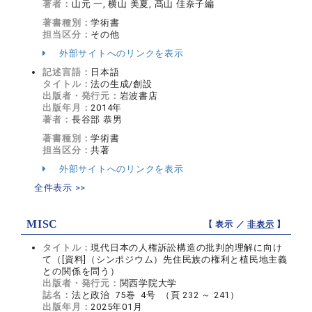
著者：
山元 一, 横山 美夏, 髙山 佳奈子編
著書種別：
学術書
担当区分：
その他
外部サイトへのリンクを表示
記述言語：
日本語
タイトル：
法の生成/創設
出版者・発行元：
岩波書店
出版年月：
2014年
著者：
長谷部 恭男
著書種別：
学術書
担当区分：
共著
外部サイトへのリンクを表示
全件表示 >>
MISC
【 表示 ／
非表示
】
タイトル：
現代日本の人権訴訟構造の批判的理解に向け
て（[資料]（シンポジウム）先住民族の権利と植民地主義
との関係を問う）
出版者・発行元：
関西学院大学
誌名：
法と政治 75巻 4号 （頁 232 ～ 241）
出版年月：
2025年01月