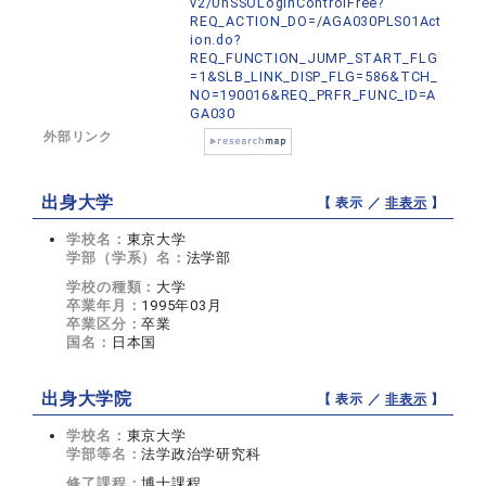
v2/UnSSOLoginControlFree?
REQ_ACTION_DO=/AGA030PLS01Act
ion.do?
REQ_FUNCTION_JUMP_START_FLG
=1&SLB_LINK_DISP_FLG=586&TCH_
NO=190016&REQ_PRFR_FUNC_ID=A
GA030
外部リンク
出身大学
【 表示 ／
非表示
】
学校名：
東京大学
学部（学系）名：
法学部
学校の種類：
大学
卒業年月：
1995年03月
卒業区分：
卒業
国名：
日本国
出身大学院
【 表示 ／
非表示
】
学校名：
東京大学
学部等名：
法学政治学研究科
修了課程：
博士課程