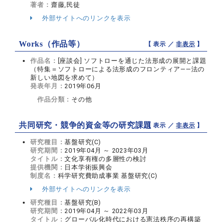
著者：
齋藤,民徒
外部サイトへのリンクを表示
Works（作品等）
【 表示 ／
非表示
】
作品名：
[座談会] ソフトローを通じた法形成の展開と課題
（特集＝ソフトローによる法形成のフロンティア――法の
新しい地図を求めて）
発表年月：
2019年06月
作品分類：
その他
共同研究・競争的資金等の研究課題
【 表示 ／
非表示
】
研究種目：
基盤研究(C)
研究期間：
2019年04月 ～ 2023年03月
タイトル：
文化享有権の多層性の検討
提供機関：
日本学術振興会
制度名：
科学研究費助成事業 基盤研究(C)
外部サイトへのリンクを表示
研究種目：
基盤研究(B)
研究期間：
2019年04月 ～ 2022年03月
タイトル：
グローバル化時代における憲法秩序の再構築