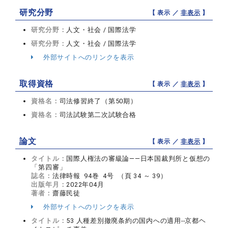
研究分野
【 表示 ／
非表示
】
研究分野：
人文・社会 / 国際法学
研究分野：
人文・社会 / 国際法学
外部サイトへのリンクを表示
取得資格
【 表示 ／
非表示
】
資格名：
司法修習終了（第50期）
資格名：
司法試験第二次試験合格
論文
【 表示 ／
非表示
】
タイトル：
国際人権法の審級論――日本国裁判所と仮想の
「第四審」
誌名：
法律時報 94巻 4号 （頁 34 ～ 39）
出版年月：
2022年04月
著者：
齋藤民徒
外部サイトへのリンクを表示
タイトル：
53 人種差別撤廃条約の国内への適用--京都ヘ