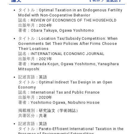
【 表示 ／
非表示
】
タイトル：
Optimal Taxation in an Endogenous Fertility
Model with Non-Cooperative Behavior
誌名：
REVIEW OF ECONOMICS OF THE HOUSEHOLD
出版年月：
2024年
著者：
Obara Takuya, Ogawa Yoshitomo
タイトル：
Location Tax/Subsidy Competition: When
Governments Set Their Policies After Firms Choose
Their Locations
誌名：
INTERNATIONAL ECONOMIC JOURNAL
出版年月：
2021年
著者：
Hamada Kojun, Ogawa Yoshitomo, Yanagihara
Mitsuyoshi
記述言語：
英語
タイトル：
Optimal Indirect Tax Design in an Open
Economy
誌名：
International Tax and Public Finance
出版年月：
2020年
著者：
Yoshitomo Ogawa, Nobuhiro Hosoe
掲載種別：
研究論文（学術雑誌）
共著区分：
共著
記述言語：
英語
タイトル：
Pareto-Efficient International Taxation in the
Presence of Environmental Externalities