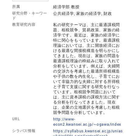
所属
経済学部 教授
研究分野・キーワー
公共経済学, 家族の経済学, 財政
ド
教育研究内容
私の研究テーマは、主に最適課税問
題、租税競争、貿易政策、家族の経
済学です。最近は、家族の経済学に
特に関心をもっています。最適課税
理論においては、主に開放経済にお
ける最適な間接税構造を明らかにし
てきました。現在は、家族の問題を
最適課税理論の枠組みに取り入れて
分析をしています。例えば、夫婦間
の交渉力を考慮した最適所得税構造
や子供の数を内生化し、子育てにお
いて非協力的な夫婦に対する所得税
と子育て支援に関する研究を行なっ
ています。租税競争問題において
は、主に資本課税の課税方法に関す
る分析を行なってきました。現在
は、企業の立地選択を考慮した租税
競争問題を分析しています。
URL
http://www-
econ2.kwansei.ac.jp/~ogawa/index
シラバス情報
https://syllabus.kwansei.ac.jp/unias