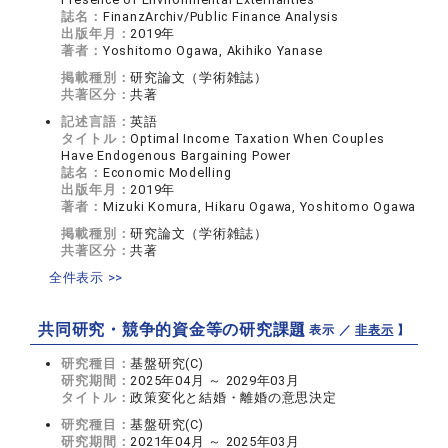
誌名：
FinanzArchiv/Public Finance Analysis
出版年月：
2019年
著者：
Yoshitomo Ogawa, Akihiko Yanase
掲載種別：
研究論文（学術雑誌）
共著区分：
共著
記述言語：
英語
タイトル：
Optimal Income Taxation When Couples
Have Endogenous Bargaining Power
誌名：
Economic Modelling
出版年月：
2019年
著者：
Mizuki Komura, Hikaru Ogawa, Yoshitomo Ogawa
掲載種別：
研究論文（学術雑誌）
共著区分：
共著
全件表示 >>
共同研究・競争的資金等の研究課題
【 表示 ／
非表示
】
研究種目：
基盤研究(C)
研究期間：
2025年04月 ～ 2029年03月
タイトル：
政策変化と結婚・離婚の意思決定
研究種目：
基盤研究(C)
研究期間：
2021年04月 ～ 2025年03月