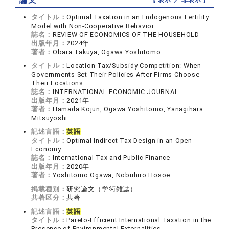
【 表示 ／
非表示
】
タイトル：
Optimal Taxation in an Endogenous Fertility
Model with Non-Cooperative Behavior
誌名：
REVIEW OF ECONOMICS OF THE HOUSEHOLD
出版年月：
2024年
著者：
Obara Takuya, Ogawa Yoshitomo
タイトル：
Location Tax/Subsidy Competition: When
Governments Set Their Policies After Firms Choose
Their Locations
誌名：
INTERNATIONAL ECONOMIC JOURNAL
出版年月：
2021年
著者：
Hamada Kojun, Ogawa Yoshitomo, Yanagihara
Mitsuyoshi
記述言語：
英語
タイトル：
Optimal Indirect Tax Design in an Open
Economy
誌名：
International Tax and Public Finance
出版年月：
2020年
著者：
Yoshitomo Ogawa, Nobuhiro Hosoe
掲載種別：
研究論文（学術雑誌）
共著区分：
共著
記述言語：
英語
タイトル：
Pareto-Efficient International Taxation in the
Presence of Environmental Externalities