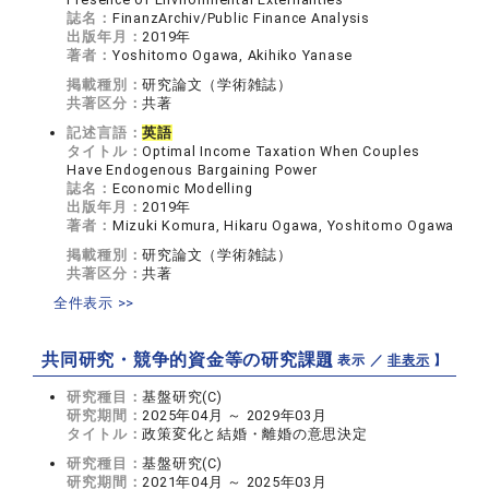
誌名：
FinanzArchiv/Public Finance Analysis
出版年月：
2019年
著者：
Yoshitomo Ogawa, Akihiko Yanase
掲載種別：
研究論文（学術雑誌）
共著区分：
共著
記述言語：
英語
タイトル：
Optimal Income Taxation When Couples
Have Endogenous Bargaining Power
誌名：
Economic Modelling
出版年月：
2019年
著者：
Mizuki Komura, Hikaru Ogawa, Yoshitomo Ogawa
掲載種別：
研究論文（学術雑誌）
共著区分：
共著
全件表示 >>
共同研究・競争的資金等の研究課題
【 表示 ／
非表示
】
研究種目：
基盤研究(C)
研究期間：
2025年04月 ～ 2029年03月
タイトル：
政策変化と結婚・離婚の意思決定
研究種目：
基盤研究(C)
研究期間：
2021年04月 ～ 2025年03月