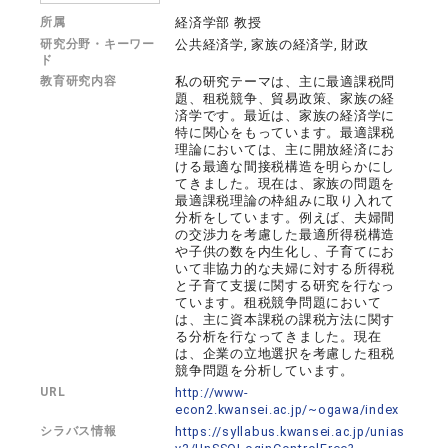
所属
経済学部 教授
研究分野・キーワー
公共経済学, 家族の経済学, 財政
ド
教育研究内容
私の研究テーマは、主に最適課税問
題、租税競争、貿易政策、家族の経
済学です。最近は、家族の経済学に
特に関心をもっています。最適課税
理論においては、主に開放経済にお
ける最適な間接税構造を明らかにし
てきました。現在は、家族の問題を
最適課税理論の枠組みに取り入れて
分析をしています。例えば、夫婦間
の交渉力を考慮した最適所得税構造
や子供の数を内生化し、子育てにお
いて非協力的な夫婦に対する所得税
と子育て支援に関する研究を行なっ
ています。租税競争問題において
は、主に資本課税の課税方法に関す
る分析を行なってきました。現在
は、企業の立地選択を考慮した租税
競争問題を分析しています。
URL
http://www-
econ2.kwansei.ac.jp/~ogawa/index
シラバス情報
https://syllabus.kwansei.ac.jp/unias