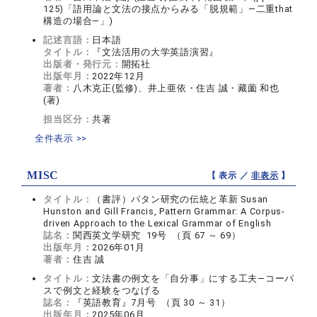
125)「語用論と文法の接点からみる「脱規範」―二重that
構造の場合―」)
記述言語：
日本語
タイトル：
『文法活用の大学英語演習』
出版者・発行元：
開拓社
出版年月：
2022年12月
著者：
八木克正(監修)、井上亜依・住吉 誠・藏薗 和也
(著)
担当区分：
共著
全件表示 >>
MISC
【 表示 ／
非表示
】
タイトル：
（書評）パタン研究の伝統と革新 Susan
Hunston and Gill Francis, Pattern Grammar: A Corpus-
driven Approach to the Lexical Grammar of English
誌名：
関西英文学研究 19号 （頁 67 ～ 69）
出版年月：
2026年01月
著者：
住吉 誠
タイトル：
文法書の例文を「自分事」にする工夫―コーパ
スで例文と経験をつなげる
誌名：
『英語教育』7月号 （頁 30 ～ 31）
出版年月：
2025年06月