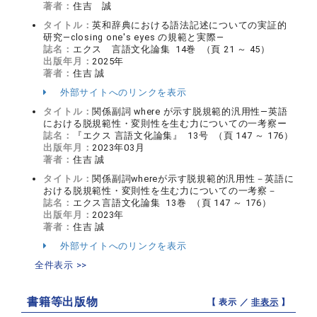
著者：
住吉 誠
タイトル：
英和辞典における語法記述についての実証的
研究―closing one's eyes の規範と実際―
誌名：
エクス 言語文化論集 14巻 （頁 21 ～ 45）
出版年月：
2025年
著者：
住吉 誠
外部サイトへのリンクを表示
タイトル：
関係副詞 where が示す脱規範的汎用性―英語
における脱規範性・変則性を生む力についての一考察ー
誌名：
『エクス 言語文化論集』 13号 （頁 147 ～ 176）
出版年月：
2023年03月
著者：
住吉 誠
タイトル：
関係副詞whereが示す脱規範的汎用性－英語に
おける脱規範性・変則性を生む力についての一考察－
誌名：
エクス言語文化論集 13巻 （頁 147 ～ 176）
出版年月：
2023年
著者：
住吉 誠
外部サイトへのリンクを表示
全件表示 >>
書籍等出版物
【 表示 ／
非表示
】