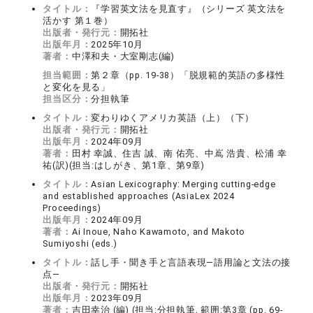
タイトル：
『学習英文法を見直す』（シリーズ 英文法を
活かす 第１巻）
出版者・発行元：
開拓社
出版年月：
2025年10月
著者：
中澤和夫・大室剛志(編)
担当範囲：
第２章（pp. 19-38）「脱規範的英語の多様性
と変化を見る」
担当区分：
分担執筆
タイトル：
変わりゆくアメリカ英語（上）（下）
出版者・発行元：
開拓社
出版年月：
2024年09月
著者：
田村 幸誠、住吉 誠、南 佑亮、中嶌 浩貴、松浦 幸
祐(訳)(担当:はしがき、第1章、第9章)
タイトル：
Asian Lexicography: Merging cutting-edge
and established approaches (AsiaLex 2024
Proceedings)
出版年月：
2024年09月
著者：
Ai Inoue, Naho Kawamoto, and Makoto
Sumiyoshi (eds.)
タイトル：
話し手・聞き手と言語表現―語用論と文法の接
点―
出版者・発行元：
開拓社
出版年月：
2023年09月
著者：
吉田幸治 (編) (担当:分担執筆, 範囲:第3章 (pp. 69-