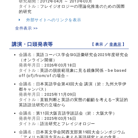
研究期間：
2012年04月 ～ 2013年03月
タイトル：
フレイジオロジーの理論化推進のための国際
的研究
外部サイトへのリンクを表示
全件表示 >>
講演・口頭発表等
【 表示 ／
非表示
】
会議名：
英語コーパス学会SIG語彙研究会2025年度研究会
（オンライン開催）
発表年月日：
2026年03月18日
タイトル：
英語の脱規範現象に見る鏡像関係－be based
off (of)/from/of の場合－
会議名：
日本英語学会第43回大会 講演（於：九州大学伊
都キャンパス）
発表年月日：
2025年11月09日
タイトル：
直観判断と英語の実態の齟齬を考える―実証的
英語語法研究の立場から
会議名：
第11回大阪言語学談話会（於：大阪大学）
発表年月日：
2025年03月16日
タイトル：
語法研究とフレイジオロジー
会議名：
日本英文学会関西支部第19回大会シンポジウム
「アメリカ英語方言から考える英語研究とその含意」