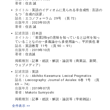
著者：
住吉 誠
タイトル：
英語のイディオムに見られる非合成性 : 言語の
もつ「合成の誤謬」
誌名：
エコノフォーラム 29号 （頁 72）
出版年月：
2023年03月
著者：
住吉 誠
記述言語：
日本語
タイトル：
「前置詞byの意味を知っているとは何を知っ
ていることなのか―多義論から多使用論へ」平沢慎也 著
誌名：
英語教育 11号 （頁 90 ～ 91）
出版年月：
2019年10月
著者：
住吉誠
掲載種別：
記事・総説・解説・論説等（商業誌、新聞、
ウェブメディア）
記述言語：
英語
タイトル：
Akihiko Kawamura: Lexical Pragmatics
誌名：
Lexicography: Journal of Asialex 6巻 1号 （頁
69 ～ 74）
出版年月：
2019年07月
著者：
Makoto Sumiyoshi
掲載種別：
記事・総説・解説・論説等（学術雑誌）
全件表示 >>