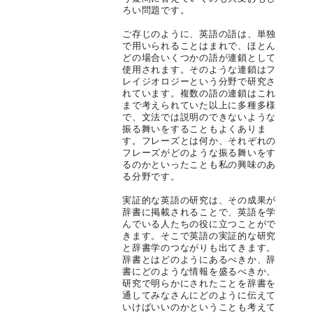
ろい問題です。
ご存じのように、英語の語は、単独
で用いられることはまれで、ほとん
どの場合いくつかの語が連鎖として
使用されます。そのような連鎖はフ
レイジオロジーという分野で研究さ
れています。複数の語の連鎖はこれ
まで考えられていた以上に多種多様
で、文法では説明のできないような
振る舞いをすることもよくありま
す。フレーズとは何か、それぞれの
フレーズがどのような振る舞いをす
るのかといったことも私の興味のあ
る分野です。
実証的な英語の研究は、その成果が
辞書に掲載されることで、英語を学
んでいる人たちの役に立つことがで
きます。そこで英語の実証的な研究
と辞書学のつながりも出てきます。
辞書とはどのようにあるべきか、辞
書にどのような情報を盛るべきか、
研究で明らかにされたことを辞書を
通してみなさんにどのように伝えて
いけばいいのかということも考えて