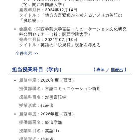
（於：関西外国語大学）
発表年月日：
2024年12月14日
タイトル：
「地方方言変種から考えるアメリカ英語の
「脱規範」」
会議名：
関西学院大学言語コミュニケーション文化研究
科公開セミナー（於：関西学院大学）
発表年月日：
2024年07月13日
タイトル：
英語の「脱規範」現象を考える
全件表示 >>
担当授業科目（学内）
【 表示 ／
非表示
】
履修年度：
2026年度（西暦）
提供部署名：
言語コミュニケーション前期
授業科目名：
対照言語学
授業形式：
代表者
履修年度：
2026年度（西暦）
提供部署名：
経済学部
授業科目名：
英語IIIａ
授業形式：
代表者