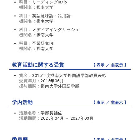
科目：
リーディングIa/Ib
機関名：
摂南大学
科目：
英語意味論・語用論
機関名：
摂南大学
科目：
メディアイングリッシュ
機関名：
摂南大学
科目：
卒業研究I/II
機関名：
摂南大学
教育活動に関する受賞
【 表示 ／
非表示
】
賞名：
2015年度摂南大学外国語学部教員表彰
受賞年月：
2015年06月
授与機関：
摂南大学外国語学部
学内活動
【 表示 ／
非表示
】
活動名称：
学部長補佐
活動期間：
2025年04月 ～ 2027年03月
委員歴