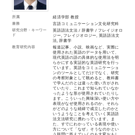
所属
経済学部 教授
兼務
言語コミュニケーション文化研究科
研究分野・キーワー
英語語法文法 / 辞書学 / フレイジオロ
ド
ジー, フレイジオロジー, 英語語法文
法, 辞書学
教育研究内容
報道記事、小説、映画など、実際に
使用された英語のデータを用いて、
現代英語の語の具体的な使用法を明
らかにする実証的な英語研究を行っ
ています。英語をコミュニケーショ
ンのツールとしてだけでなく、研究
の考察対象として眺めると、教科書
で学んだのとは違った使い方がされ
ていたり、これまで知られていなか
ったような形が使用されていたりし
ます。こういった興味深い使い方や
表現がなぜ使用されるのか、それら
がどのような経緯で成立したのかと
いうようなことを考えていく英語語
法文法研究に携わっています。ま
た、すでにわかっている表現や使い
方について「なぜ」そうなのかとい
う疑問に答えていくのも大変おもし