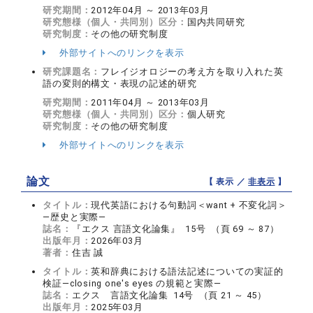
研究期間：
2012年04月 ～ 2013年03月
研究態様（個人・共同別）区分：
国内共同研究
研究制度：
その他の研究制度
外部サイトへのリンクを表示
研究課題名：
フレイジオロジーの考え方を取り入れた英
語の変則的構文・表現の記述的研究
研究期間：
2011年04月 ～ 2013年03月
研究態様（個人・共同別）区分：
個人研究
研究制度：
その他の研究制度
外部サイトへのリンクを表示
論文
【 表示 ／
非表示
】
タイトル：
現代英語における句動詞＜want + 不変化詞＞
―歴史と実際―
誌名：
『エクス 言語文化論集』 15号 （頁 69 ～ 87）
出版年月：
2026年03月
著者：
住吉 誠
タイトル：
英和辞典における語法記述についての実証的
検証―closing one's eyes の規範と実際―
誌名：
エクス 言語文化論集 14号 （頁 21 ～ 45）
出版年月：
2025年03月