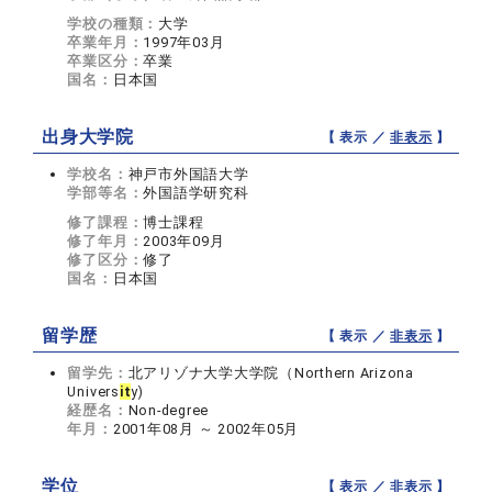
学校の種類：
大学
卒業年月：
1997年03月
卒業区分：
卒業
国名：
日本国
出身大学院
【 表示 ／
非表示
】
学校名：
神戸市外国語大学
学部等名：
外国語学研究科
修了課程：
博士課程
修了年月：
2003年09月
修了区分：
修了
国名：
日本国
留学歴
【 表示 ／
非表示
】
留学先：
北アリゾナ大学大学院（Northern Arizona
Univers
it
y)
経歴名：
Non-degree
年月：
2001年08月 ～ 2002年05月
学位
【 表示 ／
非表示
】