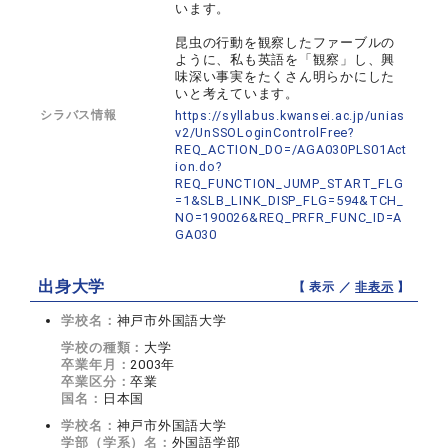
います。
昆虫の行動を観察したファーブルの
ように、私も英語を「観察」し、興
味深い事実をたくさん明らかにした
いと考えています。
シラバス情報
https://syllabus.kwansei.ac.jp/unias
v2/UnSSOLoginControlFree?
REQ_ACTION_DO=/AGA030PLS01Act
ion.do?
REQ_FUNCTION_JUMP_START_FLG
=1&SLB_LINK_DISP_FLG=594&TCH_
NO=190026&REQ_PRFR_FUNC_ID=A
GA030
出身大学
【 表示 ／
非表示
】
学校名：
神戸市外国語大学
学校の種類：
大学
卒業年月：
2003年
卒業区分：
卒業
国名：
日本国
学校名：
神戸市外国語大学
学部（学系）名：
外国語学部