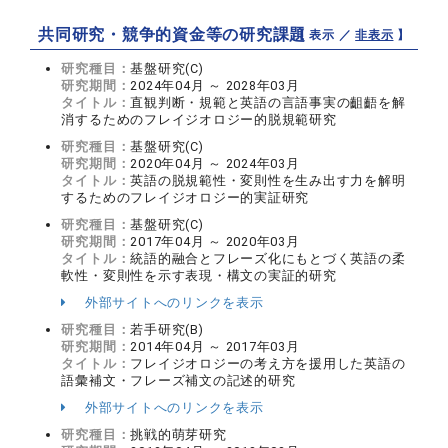
共同研究・競争的資金等の研究課題
【 表示 ／
非表示
】
研究種目：
基盤研究(C)
研究期間：
2024年04月 ～ 2028年03月
タイトル：
直観判断・規範と英語の言語事実の齟齬を解
消するためのフレイジオロジー的脱規範研究
研究種目：
基盤研究(C)
研究期間：
2020年04月 ～ 2024年03月
タイトル：
英語の脱規範性・変則性を生み出す力を解明
するためのフレイジオロジー的実証研究
研究種目：
基盤研究(C)
研究期間：
2017年04月 ～ 2020年03月
タイトル：
統語的融合とフレーズ化にもとづく英語の柔
軟性・変則性を示す表現・構文の実証的研究
外部サイトへのリンクを表示
研究種目：
若手研究(B)
研究期間：
2014年04月 ～ 2017年03月
タイトル：
フレイジオロジーの考え方を援用した英語の
語彙補文・フレーズ補文の記述的研究
外部サイトへのリンクを表示
研究種目：
挑戦的萌芽研究