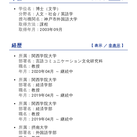
学位名：
博士（文学）
分野名：
人文・社会 / 英語学
授与機関名：
神戸市外国語大学
取得方法：
課程
取得年月：
2003年09月
経歴
【 表示 ／
非表示
】
所属：
関西学院大学
部署名：
言語コミュニケーション文化研究科
職名：
教授
年月：
2020年04月 ～ 継続中
所属：
関西学院大学
部署名：
経済学部
職名：
教授
年月：
2019年04月 ～ 継続中
所属：
関西学院大学
部署名：
経済学部
職名：
教授
年月：
2019年04月 ～ 継続中
所属：
摂南大学
部署名：
外国語学部