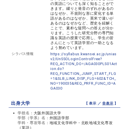
の英語についても深く知ることがで
きます。綴りと発音のずれがあるの
はなぜか、不規則な形に変化する単
語があるのはなぜか、英米で違いが
あるのはなぜかなど、歴史を紐解く
ことで、素朴な疑問への答えが分か
ります。こうした研究分野の専門知
識を英語の授業で応用し、学生の皆
さんにとって英語学習の一助となる
よう努めています。
シラバス情報
https://syllabus.kwansei.ac.jp/unias
v2/UnSSOLoginControlFree?
REQ_ACTION_DO=/AGA030PLS01Act
ion.do?
REQ_FUNCTION_JUMP_START_FLG
=1&SLB_LINK_DISP_FLG=602&TCH_
NO=190035&REQ_PRFR_FUNC_ID=A
GA030
出身大学
【 表示 ／
非表示
】
学校名：
大阪外国語大学
学部（学系）名：
外国語学部
学科・専攻等名：
地域文化学科中・北欧地域文化専攻
（英語）