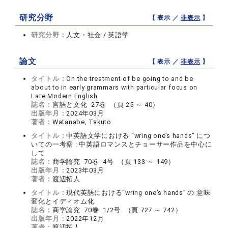
研究分野
【 表示 ／
非表示
】
研究分野：
人文・社会 / 英語学
論文
【 表示 ／
非表示
】
タイトル：
On the treatment of be going to and be
about to in early grammars with particular focus on
Late Modern English
誌名：
言語と文化 27巻 （頁 25 ～ 40）
出版年月：
2024年03月
著者：
Watanabe, Takuto
タイトル：
中英語文学における “wring one’s hands” につ
いての一考察 : 中英語ロマンスとチョーサー作品を中心に
して
誌名：
商学論究 70巻 4号 （頁 133 ～ 149）
出版年月：
2023年03月
著者：
渡辺拓人
タイトル：
現代英語における“wring one’s hands” の 意味
変化とイディオム化
誌名：
商学論究 70巻 1/2号 （頁 727 ～ 742）
出版年月：
2022年12月
著者：
渡辺拓人