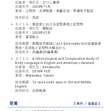
出版者・発行元：
ひつじ書房
出版年月：
2024年11月
著者：
上田功・大津智彦・加藤正治・早瀬尚子監訳
担当区分：
共訳
タイトル：
英語史における定型表現と定型性
出版者・発行元：
開拓社
出版年月：
2023年07月
著者：
渡辺拓人
担当範囲：
初期近代英語におけるbe ready toの近接未来
用法―文法化と定型性の観点から
担当区分：
共編者(共編著者)
タイトル：
A Chronological and Comparative Study of
Body Language in English and American Literature
出版者・発行元：
Kaitakusha
出版年月：
2018年10月
著者：
Watanabe, Takuto
担当範囲：
To raise one’s eyes in Old and Middle
English
担当区分：
分担執筆
受賞
【 表示 ／
非表示
】