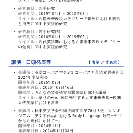
スペクト表現についての実証的研究
研究種目：
若手研究
研究期間：
2019年04月 ～ 2023年03月
タイトル：
近接未来表現カテゴリーの創発における競合
と消失に関する実証的研究
研究種目：
若手研究(B)
研究期間：
2016年04月 ～ 2019年03月
タイトル：
近代英語期における近接未来表現カテゴリー
の創発に関する実証的研究
講演・口頭発表等
【 表示 ／
非表示
】
会議名：
英語コーパス学会SIG コーパスと言語変異研究会
2024年度研究会
開催年月：
2025年03月
発表年月日：
2025年03月16日
開催地：
みんなの貸会議室那覇泉崎店501会議室
タイトル：
語りのwhen節に先行する近接未来表現―後期
近代英語における変遷
会議名：
日本英文学会中国四国支部第76回大会 シンポ
ジアム「英文学作品における Body Language 研究―中世
から近現代にかけて―」
開催年月：
2024年11月
発表年月日：
2024年11月03日