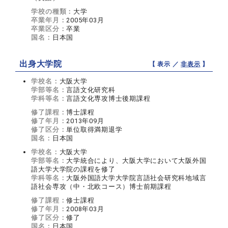
学校の種類：
大学
卒業年月：
2005年03月
卒業区分：
卒業
国名：
日本国
出身大学院
【 表示 ／
非表示
】
学校名：
大阪大学
学部等名：
言語文化研究科
学科等名：
言語文化専攻博士後期課程
修了課程：
博士課程
修了年月：
2013年09月
修了区分：
単位取得満期退学
国名：
日本国
学校名：
大阪大学
学部等名：
大学統合により、大阪大学において大阪外国
語大学大学院の課程を修了
学科等名：
大阪外国語大学大学院言語社会研究科地域言
語社会専攻（中・北欧コース）博士前期課程
修了課程：
修士課程
修了年月：
2008年03月
修了区分：
修了
国名：
日本国