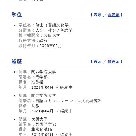
学位
【 表示 ／
非表示
】
学位名：
修士（言語文化学）
分野名：
人文・社会 / 英語学
授与機関名：
大阪大学
取得方法：
課程
取得年月：
2008年03月
経歴
【 表示 ／
非表示
】
所属：
関西学院大学
部署名：
商学部
職名：
准教授
年月：
2023年04月 ～ 継続中
所属：
関西学院大学
部署名：
言語コミュニケーション文化研究科
職名：
助教
年月：
2021年04月 ～ 継続中
所属：
大阪大学
部署名：
外国語学部
職名：
非常勤講師
年月：
2019年04月 ～ 継続中