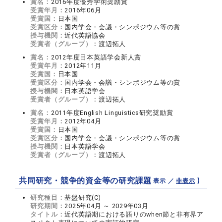
賞名：
2016年度優秀学術奨励賞
受賞年月：
2016年06月
受賞国：
日本国
受賞区分：
国内学会・会議・シンポジウム等の賞
授与機関：
近代英語協会
受賞者（グループ）：
渡辺拓人
賞名：
2012年度日本英語学会新人賞
受賞年月：
2012年11月
受賞国：
日本国
受賞区分：
国内学会・会議・シンポジウム等の賞
授与機関：
日本英語学会
受賞者（グループ）：
渡辺拓人
賞名：
2011年度English Linguistics研究奨励賞
受賞年月：
2012年04月
受賞国：
日本国
受賞区分：
国内学会・会議・シンポジウム等の賞
授与機関：
日本英語学会
受賞者（グループ）：
渡辺拓人
共同研究・競争的資金等の研究課題
【 表示 ／
非表示
】
研究種目：
基盤研究(C)
研究期間：
2025年04月 ～ 2029年03月
タイトル：
近代英語期における語りのwhen節と非有界ア