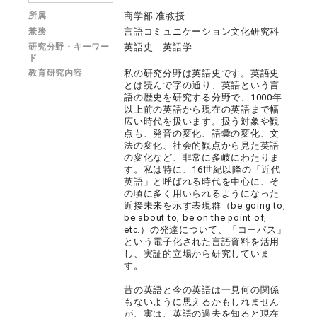
所属
商学部 准教授
兼務
言語コミュニケーション文化研究科
研究分野・キーワー
英語史 英語学
ド
教育研究内容
私の研究分野は英語史です。英語史
とは読んで字の通り、英語という言
語の歴史を研究する分野で、1000年
以上前の英語から現在の英語まで幅
広い時代を扱います。扱う対象や観
点も、発音の変化、語彙の変化、文
法の変化、社会的観点から見た英語
の変化など、非常に多岐にわたりま
す。私は特に、16世紀以降の「近代
英語」と呼ばれる時代を中心に、そ
の頃に多く用いられるようになった
近接未来を示す表現群（be going to,
be about to, be on the point of,
etc.）の発達について、「コーパス」
という電子化された言語資料を活用
し、実証的立場から研究していま
す。
昔の英語と今の英語は一見何の関係
もないように思えるかもしれません
が、実は、英語の過去を知ると現在