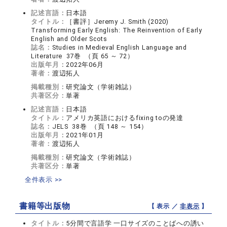
記述言語：
日本語
タイトル：
［書評］Jeremy J. Smith (2020)
Transforming Early English: The Reinvention of Early
English and Older Scots
誌名：
Studies in Medieval English Language and
Literature 37巻 （頁 65 ～ 72）
出版年月：
2022年06月
著者：
渡辺拓人
掲載種別：
研究論文（学術雑誌）
共著区分：
単著
記述言語：
日本語
タイトル：
アメリカ英語におけるfixing toの発達
誌名：
JELS 38巻 （頁 148 ～ 154）
出版年月：
2021年01月
著者：
渡辺拓人
掲載種別：
研究論文（学術雑誌）
共著区分：
単著
全件表示 >>
書籍等出版物
【 表示 ／
非表示
】
タイトル：
5分間で言語学 一口サイズのことばへの誘い