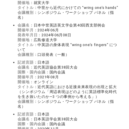
開催地：
就実大学
タイトル：
中世から近代にかけての “wring one’s hands”
会議種別：
シンポジウム・ワークショップ パネル（指
名）
会議名：
日本中世英語英文学会第40回⻄支部例会
開催年月：
2024年06月
発表年月日：
2024年06月08日
開催地：
広島修道大学
タイトル：
中英語の身体表現 “wring oneʼs fingers” につ
いて
会議種別：
口頭発表（一般）
記述言語：
日本語
会議名：
近代英語協会第38回大会
国際・国内会議：
国内会議
開催年月：
2021年08月
開催地：
オンライン
タイトル：
近代英語における近接未来表現の出現と拡大
（シンポジウム「周辺表現はどのように英語標準化時代
を生き抜いたのか―3 つの事例から考える」）
会議種別：
シンポジウム・ワークショップ パネル（指
名）
記述言語：
日本語
会議名：
日本英語学会第38回大会
国際・国内会議：
国内会議
開催年月：
2020年11月