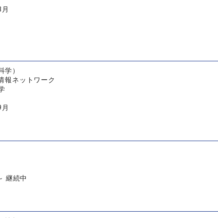
3月
科学）
 情報ネットワーク
学
9月
 ～ 継続中