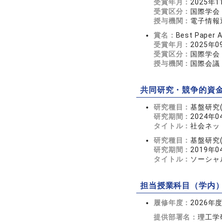
受賞年月：
2025年1
受賞区分：
国際学会
授与機関：
電子情報
賞名：
Best Paper 
受賞年月：
2025年0
受賞区分：
国際学会
授与機関：
国際会議 The
共同研究・競争的資
研究種目：
基盤研究(
研究期間：
2024年0
タイトル：
社会ネッ
研究種目：
基盤研究(
研究期間：
2019年0
タイトル：
ソーシャ
担当授業科目（学内
履修年度：
2026年
提供部署名：
理工学