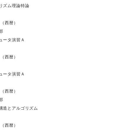
リズム理論特論
度（西暦）
部
ュータ演習Ａ
度（西暦）
ュータ演習Ａ
度（西暦）
部
構造とアルゴリズム
度（西暦）