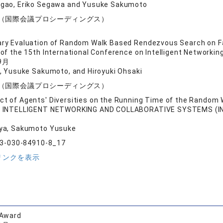
gao, Eriko Segawa and Yusuke Sakumoto
（国際会議プロシーディングス）
ary Evaluation of Random Walk Based Rendezvous Search on 
of the 15th International Conference on Intelligent Networki
9月
, Yusuke Sakumoto, and Hiroyuki Ohsaki
（国際会議プロシーディングス）
ct of Agents' Diversities on the Running Time of the Rando
N INTELLIGENT NETWORKING AND COLLABORATIVE SYSTEMS (
ya, Sakumoto Yusuke
-3-030-84910-8_17
リンクを表示
 Award