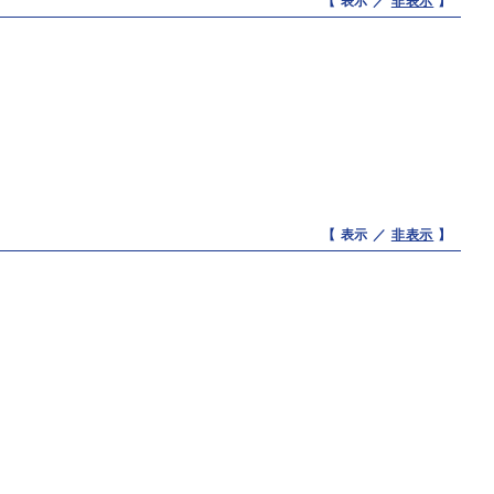
【 表示 ／
非表示
】
【 表示 ／
非表示
】