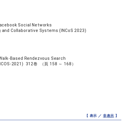
Facebook Social Networks
ng and Collaborative Systems (INCoS 2023)
m Walk-Based Rendezvous Search
INCOS-2021) 312巻 （頁 158 ～ 168）
【 表示 ／
非表示
】