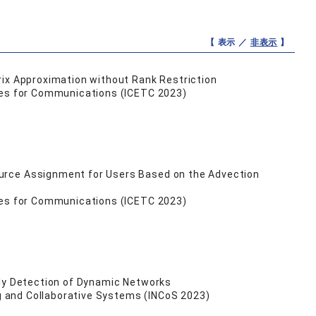
【 表示 ／
非表示
】
rix Approximation without Rank Restriction
ies for Communications (ICETC 2023)
urce Assignment for Users Based on the Advection
ies for Communications (ICETC 2023)
aly Detection of Dynamic Networks
ng and Collaborative Systems (INCoS 2023)