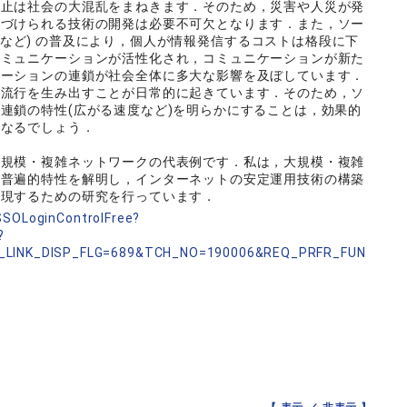
停止は社会の大混乱をまねきます．そのため，災害や人災が発
つづけられる技術の開発は必要不可欠となります．また，ソー
m，LINE など) の普及により，個人が情報発信するコストは格段に下
コミュニケーションが活性化され，コミュニケーションが新た
ケーションの連鎖が社会全体に多大な影響を及ぼしています．
な流行を生み出すことが日常的に起きています．そのため，ソ
連鎖の特性(広がる速度など)を明らかにすることは，効果的
となるでしょう．
大規模・複雑ネットワークの代表例です．私は，大規模・複雑
の普遍的特性を解明し，インターネットの安定運用技術の構築
実現するための研究を行っています．
nSSOLoginControlFree?
?
_LINK_DISP_FLG=689&TCH_NO=190006&REQ_PRFR_FUN