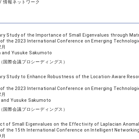
 / 情報ネットワーク
ary Study of the Importance of Small Eigenvalues through Mat
of the 2023 International Conference on Emerging Technolog
2月
a and Yusuke Sakumoto
（国際会議プロシーディングス）
ary Study to Enhance Robustness of the Location-Aware Reso
of the 2023 International Conference on Emerging Technolog
2月
e and Yusuke Sakumoto
（国際会議プロシーディングス）
ct of Small Eigenvalues on the Effectivity of Laplacian Anom
of the 15th International Conference on Intelligent Networki
9月