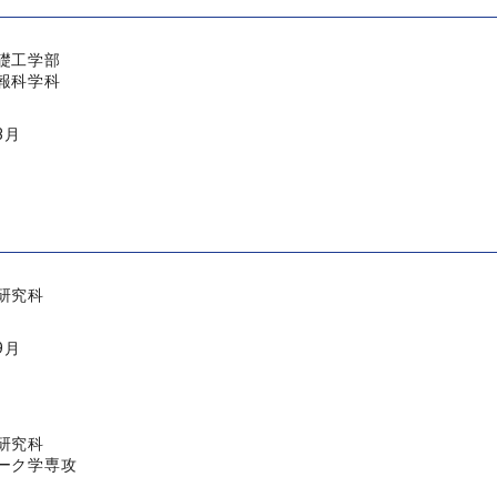
礎工学部
報科学科
3月
研究科
9月
研究科
ーク学専攻