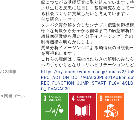
療につながる基礎研究に取り組んでいます．
より生じる疾患に注目し，基礎研究を通して
る社会づくりに貢献したいと考えています．
主な研究テーマ：
タンパク質分解を介したシナプス伝達制御機構の
様々な角度から分子から個体までの病態解析
超解像顕微鏡を用いた分子イメージング―光の
制御機構を明らかにします．
質量分析イメージングによる脳情報の可視化―
を可視化します．
これらの理解は，脳のはたらきの解明のみな
への手がかりとなり，リハビリテーションな
バス情報
https://syllabus.kwansei.ac.jp/uniasv2/U
REQ_ACTION_DO=/AGA030PLS01Action.do
REQ_FUNCTION_JUMP_START_FLG=1&SLB
C_ID=AGA030
Gs 関連ゴール