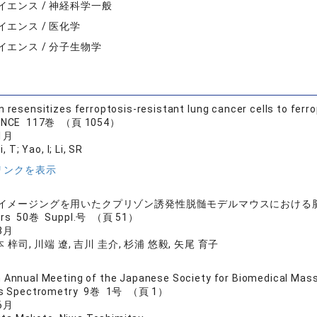
イエンス / 神経科学一般
エンス / 医化学
イエンス / 分子生物学
n resensitizes ferroptosis-resistant lung cancer cells to ferr
IENCE 117巻 （頁 1054）
1月
, T; Yao, I; Li, SR
リンクを表示
イメージングを用いたクプリゾン誘発性脱髄モデルマウスにおける
ers 50巻 Suppl.号 （頁 51）
8月
 梓司, 川端 遼, 吉川 圭介, 杉浦 悠毅, 矢尾 育子
 Annual Meeting of the Japanese Society for Biomedical Mas
ss Spectrometry 9巻 1号 （頁 1）
6月