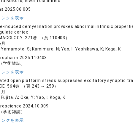
rita Makoto, Niwa Toshimitsu
s.2025.06.005
リンクを表示
e-induced demyelination provokes abnormal intrinsic properti
gulate cortex
MACOLOGY 271巻 （頁 110403）
6月
 Yamamoto, S; Kamimura, N; Yao, I; Yoshikawa, K; Koga, K
uropharm.2025.110403
（学術雑誌）
リンクを表示
ated open platform stress suppresses excitatory synaptic tran
NCE 564巻 （頁 243 ～ 259）
1月
ujita, A; Oke, Y; Yao, I; Koga, K
uroscience.2024.10.009
（学術雑誌）
リンクを表示