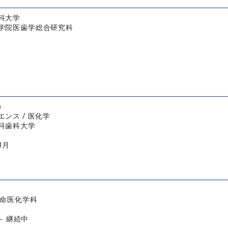
科大学
学院医歯学総合研究科
）
ンス / 医化学
科歯科大学
3月
生命医化学科
 ～ 継続中