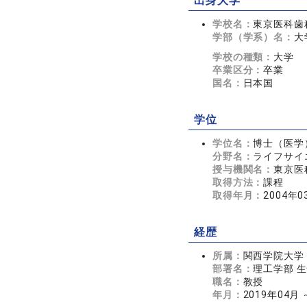
出身大学
学校名：
東京医科歯
学部（学系）名：
大
学校の種類：
大学
卒業区分：
卒業
国名：
日本国
学位
学位名：
博士（医学
分野名：
ライフサイエ
授与機関名：
東京医
取得方法：
課程
取得年月：
2004年0
経歴
所属：
関西学院大学
部署名：
理工学部 
職名：
教授
年月：
2019年04月