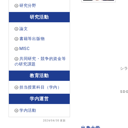
研究分野
研究活動
論文
書籍等出版物
MISC
共同研究・競争的資金等
の研究課題
シラ
教育活動
担当授業科目（学内）
SD
学内運営
学内活動
2026/04/30 更新