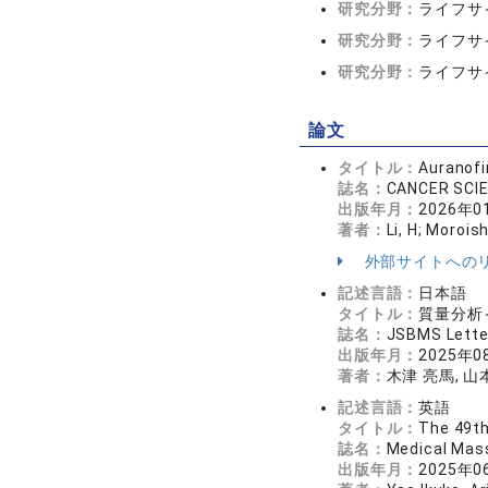
研究分野：
ライフサ
研究分野：
ライフサイ
研究分野：
ライフサ
論文
タイトル：
Auranofi
誌名：
CANCER SC
出版年月：
2026年0
著者：
Li, H; Moroishi
外部サイトへの
記述言語：
日本語
タイトル：
質量分析
誌名：
JSBMS Lett
出版年月：
2025年0
著者：
木津 亮馬, 山本
記述言語：
英語
タイトル：
The 49th
誌名：
Medical Ma
出版年月：
2025年0