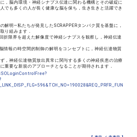
特に，脳内環境・神経シナプス伝達に関わる機構とその破綻に
一人でも多くの人が長く健康な脳を保ち，生き生きと活躍でき
解明―私たちが発見したSCRAPPERタンパク質を基盤に，
に取り組みます．
回折限界を超えた解像度で神経シナプスを観察し，神経伝達
脳情報の時空間的制御の解明をコンセプトに，神経伝達物質
らず，神経伝達物質放出異常に関与する多くの神経疾患の治療
どに重要な新規のアプローチとなることが期待されます．
nSSOLoginControlFree?
?
_LINK_DISP_FLG=596&TCH_NO=190028&REQ_PRFR_FUN