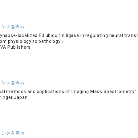
リンクを表示
synapse-localized E3 ubiquitin ligase in regulating neural tr
rom physiology to pathology」
VA Publishers
リンクを表示
al methods and applications of Imaging Mass Spectrometry”
ringer Japan
リンクを表示