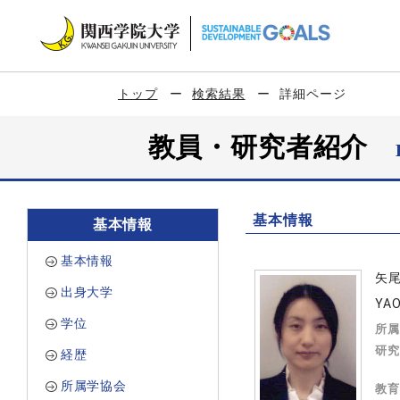
トップ
検索結果
詳細ページ
教員・研究者紹介
基本情報
基本情報
基本情報
矢
出身大学
YAO
学位
所属
研究
経歴
所属学協会
教育