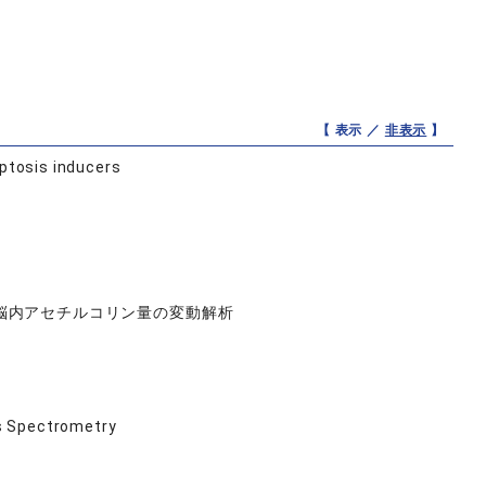
【 表示 ／
非表示
】
optosis inducers
脳内アセチルコリン量の変動解析
s Spectrometry