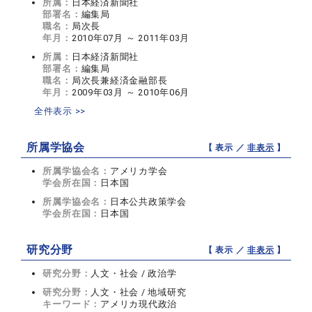
所属：
日本経済新聞社
部署名：
編集局
職名：
局次長
年月：
2010年07月 ～ 2011年03月
所属：
日本経済新聞社
部署名：
編集局
職名：
局次長兼経済金融部長
年月：
2009年03月 ～ 2010年06月
全件表示 >>
所属学協会
【 表示 ／
非表示
】
所属学協会名：
アメリカ学会
学会所在国：
日本国
所属学協会名：
日本公共政策学会
学会所在国：
日本国
研究分野
【 表示 ／
非表示
】
研究分野：
人文・社会 / 政治学
研究分野：
人文・社会 / 地域研究
キーワード：
アメリカ現代政治