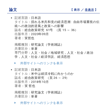
論文
【 表示 ／
非表示
】
記述言語：
日本語
タイトル：
揺れる米共和党の経済思潮 : 自由市場重視の伝
統への政治的逆風と政策への影響
誌名：
総合政策研究 61号 （頁 15 ～ 36）
出版年月：
2020年09月
著者：
実哲也
掲載種別：
研究論文（学術雑誌）
共著区分：
単著
専門分野：
人文・社会 / 地域研究，人文・社会 / 政治
学，人文・社会 / 経済学説、経済思想
外部サイトへのリンクを表示
記述言語：
日本語
タイトル：
米中は経済冷戦に向かうのか
誌名：
総合政策研究 （頁 26 ～ 29）
出版年月：
2018年10月
著者：
実 哲也
掲載種別：
研究論文（学術雑誌）
共著区分：
単著
外部サイトへのリンクを表示