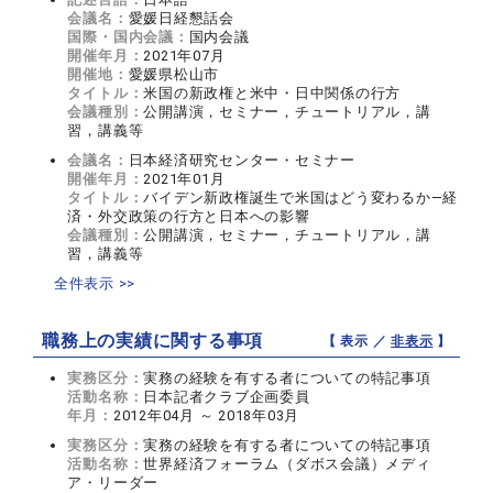
会議名：
愛媛日経懇話会
国際・国内会議：
国内会議
開催年月：
2021年07月
開催地：
愛媛県松山市
タイトル：
米国の新政権と米中・日中関係の行方
会議種別：
公開講演，セミナー，チュートリアル，講
習，講義等
会議名：
日本経済研究センター・セミナー
開催年月：
2021年01月
タイトル：
バイデン新政権誕生で米国はどう変わるか―経
済・外交政策の行方と日本への影響
会議種別：
公開講演，セミナー，チュートリアル，講
習，講義等
全件表示 >>
職務上の実績に関する事項
【 表示 ／
非表示
】
実務区分：
実務の経験を有する者についての特記事項
活動名称：
日本記者クラブ企画委員
年月：
2012年04月 ～ 2018年03月
実務区分：
実務の経験を有する者についての特記事項
活動名称：
世界経済フォーラム（ダボス会議）メディ
ア・リーダー