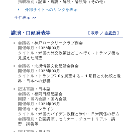
掲載種別：
記事・総説・解説・論説等（その他）
外部サイトへのリンクを表示
全件表示 >>
講演・口頭発表等
【 表示 ／
非表示
】
会議名：
神戸ロータリークラブ例会
開催年月：
2026年03月
タイトル：
米国の外交政策はどこへ行く～トランプ後も
見据えた展望
会議名：
北摂情報文化懇話会例会
開催年月：
2025年03月
タイトル：
トランプ2.0を展望する～１期目との比較と世
界・日本への影響
記述言語：
日本語
会議名：
福岡日経懇話会
国際・国内会議：
国内会議
開催年月：
2021年09月
開催地：
オンライン
タイトル：
米国のバイデン政権と米中・日米関係の行方
会議種別：
公開講演，セミナー，チュートリアル，講
習，講義等
記述言語：
日本語