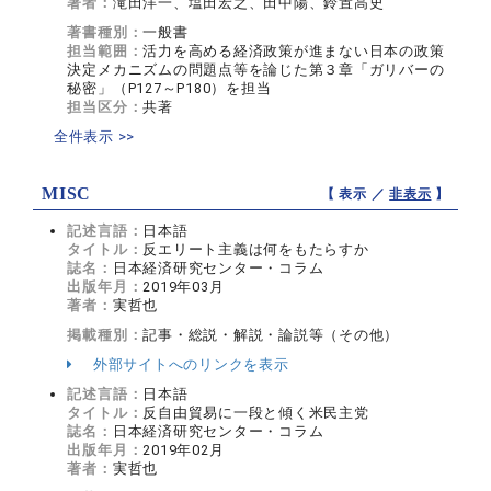
著者：
滝田洋一、塩田宏之、田中陽、鈴置高史
著書種別：
一般書
担当範囲：
活力を高める経済政策が進まない日本の政策
決定メカニズムの問題点等を論じた第３章「ガリバーの
秘密」（P127～P180）を担当
担当区分：
共著
全件表示 >>
MISC
【 表示 ／
非表示
】
記述言語：
日本語
タイトル：
反エリート主義は何をもたらすか
誌名：
日本経済研究センター・コラム
出版年月：
2019年03月
著者：
実哲也
掲載種別：
記事・総説・解説・論説等（その他）
外部サイトへのリンクを表示
記述言語：
日本語
タイトル：
反自由貿易に一段と傾く米民主党
誌名：
日本経済研究センター・コラム
出版年月：
2019年02月
著者：
実哲也