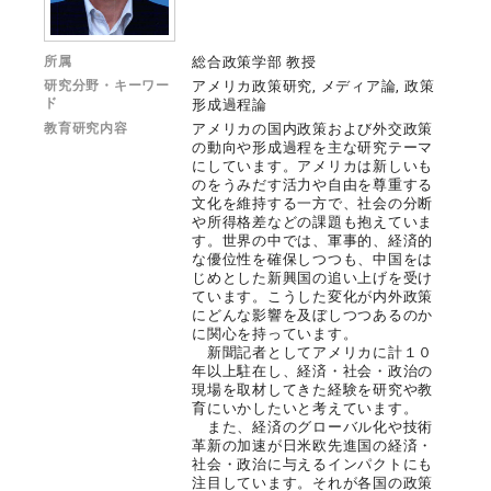
所属
総合政策学部 教授
研究分野・キーワー
アメリカ政策研究, メディア論, 政策
ド
形成過程論
教育研究内容
アメリカの国内政策および外交政策
の動向や形成過程を主な研究テーマ
にしています。アメリカは新しいも
のをうみだす活力や自由を尊重する
文化を維持する一方で、社会の分断
や所得格差などの課題も抱えていま
す。世界の中では、軍事的、経済的
な優位性を確保しつつも、中国をは
じめとした新興国の追い上げを受け
ています。こうした変化が内外政策
にどんな影響を及ぼしつつあるのか
に関心を持っています。
新聞記者としてアメリカに計１０
年以上駐在し、経済・社会・政治の
現場を取材してきた経験を研究や教
育にいかしたいと考えています。
また、経済のグローバル化や技術
革新の加速が日米欧先進国の経済・
社会・政治に与えるインパクトにも
注目しています。それが各国の政策