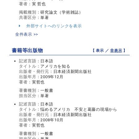
著者：
実 哲也
掲載種別：
研究論文（学術雑誌）
共著区分：
単著
外部サイトへのリンクを表示
全件表示 >>
書籍等出版物
【 表示 ／
非表示
】
記述言語：
日本語
タイトル：
アメリカを知る
出版者・発行元：
日本経済新聞出版社
出版年月：
2009年12月
著者：
実哲也
著書種別：
一般書
担当区分：
単著
記述言語：
日本語
タイトル：
悩めるアメリカ 不安と葛藤の現場から
出版者・発行元：
日本経済新聞出版社
出版年月：
2008年10月
著者：
実哲也
著書種別：
一般書
担当区分：
単著