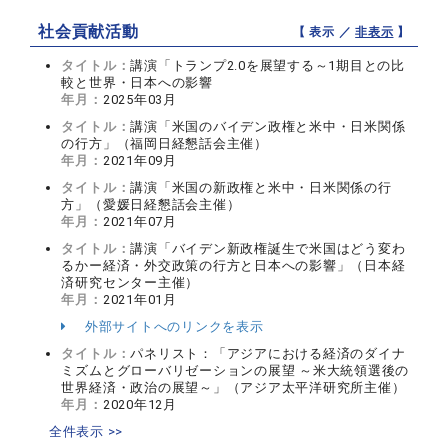
社会貢献活動
【 表示 ／
非表示
】
タイトル：
講演「トランプ2.0を展望する～1期目との比
較と世界・日本への影響
年月：
2025年03月
タイトル：
講演「米国のバイデン政権と米中・日米関係
の行方」（福岡日経懇話会主催）
年月：
2021年09月
タイトル：
講演「米国の新政権と米中・日米関係の行
方」（愛媛日経懇話会主催）
年月：
2021年07月
タイトル：
講演「バイデン新政権誕生で米国はどう変わ
るかー経済・外交政策の行方と日本への影響」（日本経
済研究センター主催）
年月：
2021年01月
外部サイトへのリンクを表示
タイトル：
パネリスト：「アジアにおける経済のダイナ
ミズムとグローバリゼーションの展望 ～米大統領選後の
世界経済・政治の展望～」（アジア太平洋研究所主催）
年月：
2020年12月
全件表示 >>