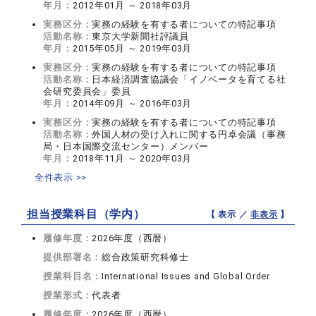
年月：
2012年01月 ～ 2018年03月
実務区分：
実務の経験を有する者についての特記事項
活動名称：
東京大学新聞社評議員
年月：
2015年05月 ～ 2019年03月
実務区分：
実務の経験を有する者についての特記事項
活動名称：
日本経済調査協議会「イノベータを育てる社
会研究委員会」委員
年月：
2014年09月 ～ 2016年03月
実務区分：
実務の経験を有する者についての特記事項
活動名称：
外国人材の受け入れに関する円卓会議（事務
局・日本国際交流センター）メンバー
年月：
2018年11月 ～ 2020年03月
全件表示 >>
担当授業科目（学内）
【 表示 ／
非表示
】
履修年度：
2026年度（西暦）
提供部署名：
総合政策研究科修士
授業科目名：
International Issues and Global Order
授業形式：
代表者
履修年度：
2026年度（西暦）