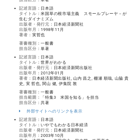
記述言語：
日本語
タイトル：
米国草の根市場主義 スモールプレーヤ－が
生むダイナミズム
出版者・発行元：
日本経済新聞社
出版年月：
1998年11月
著者：
実哲也
著書種別：
一般書
担当区分：
単著
記述言語：
日本語
タイトル：
世界がわかる
出版者・発行元：
日本経済新聞出版社
出版年月：
2012年01月
著者：
日本経済新聞出版社, 山内 昌之, 棚瀬 順哉, 山脇 貴
史, 実 哲也, 関山 健, 伊集院 敦
著書種別：
一般書
担当範囲：
「特集3 米国を知る」を担当
担当区分：
共著
外部サイトへのリンクを表示
記述言語：
日本語
タイトル：
いやでもわかる日本経済
出版者・発行元：
日本経済新聞社
出版年月：
2003年10月