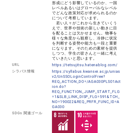
形成にどう影響しているのか、一国
レベルあるいはグローバルなレベル
でどんな政策対応が求められるのか
について考察しています。
若い人々がこれから生きていくう
えで、世界や技術の新しい動きに目
を配ることは欠かせません。物事を
様々な角度から観察し、冷静に状況
を判断する姿勢や能力も一段と重要
になります。そのための素材を提供
しつつ、学生の皆さんと一緒に考え
ていきたいと思います。
URL
https://tetsujitsu.hatenablog.com/
シラバス情報
https://syllabus.kwansei.ac.jp/unias
v2/UnSSOLoginControlFree?
REQ_ACTION_DO=/AGA030PLS01Act
ion.do?
REQ_FUNCTION_JUMP_START_FLG
=1&SLB_LINK_DISP_FLG=591&TCH_
NO=190022&REQ_PRFR_FUNC_ID=A
GA030
SDGs 関連ゴール