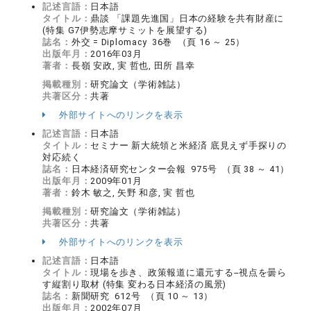
記述言語：
日本語
タイトル：
鼎談 「課題先進国」日本の経験を共有財産に
(特集 G7伊勢志摩サミットを展望する)
誌名：
外交 = Diplomacy 36巻 （頁 16 ～ 25）
出版年月：
2016年03月
著者：
長嶺 安政, 実 哲也, 田所 昌幸
掲載種別：
研究論文（学術雑誌）
共著区分：
共著
外部サイトへのリンクを表示
記述言語：
日本語
タイトル：
セミナー 新大統領と米経済 底見えず手探りの
対応続く
誌名：
日本経済研究センター会報 975号 （頁 38 ～ 41）
出版年月：
2009年01月
著者：
鈴木 敏之, 矢野 和彦, 実 哲也
掲載種別：
研究論文（学術雑誌）
共著区分：
共著
外部サイトへのリンクを表示
記述言語：
日本語
タイトル：
現場を歩き、政策報道に還元する--視点を曇ら
す縦割り取材 (特集 変わる日本経済の風景)
誌名：
新聞研究 612号 （頁 10 ～ 13）
出版年月：
2002年07月