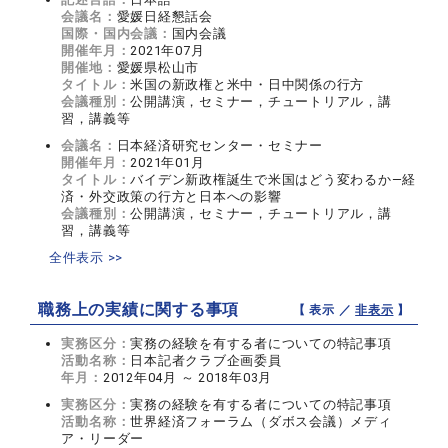
会議名：
愛媛日経懇話会
国際・国内会議：
国内会議
開催年月：
2021年07月
開催地：
愛媛県松山市
タイトル：
米国の新政権と米中・日中関係の行方
会議種別：
公開講演，セミナー，チュートリアル，講
習，講義等
会議名：
日本経済研究センター・セミナー
開催年月：
2021年01月
タイトル：
バイデン新政権誕生で米国はどう変わるか―経
済・外交政策の行方と日本への影響
会議種別：
公開講演，セミナー，チュートリアル，講
習，講義等
全件表示 >>
職務上の実績に関する事項
【 表示 ／
非表示
】
実務区分：
実務の経験を有する者についての特記事項
活動名称：
日本記者クラブ企画委員
年月：
2012年04月 ～ 2018年03月
実務区分：
実務の経験を有する者についての特記事項
活動名称：
世界経済フォーラム（ダボス会議）メディ
ア・リーダー