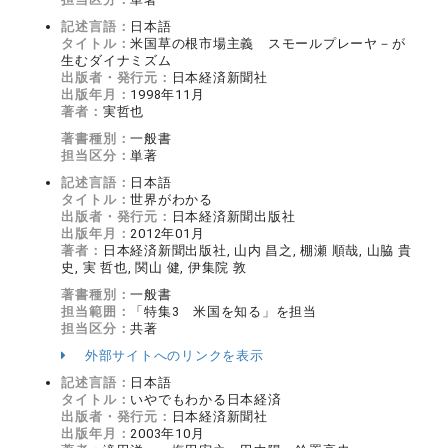
記述言語：
日本語
タイトル：
米国草の根市場主義 スモールプレーヤ－が
生むダイナミズム
出版者・発行元：
日本経済新聞社
出版年月：
1998年11月
著者：
実哲也
著書種別：
一般書
担当区分：
単著
記述言語：
日本語
タイトル：
世界がわかる
出版者・発行元：
日本経済新聞出版社
出版年月：
2012年01月
著者：
日本経済新聞出版社, 山内 昌之, 棚瀬 順哉, 山脇 貴
史, 実 哲也, 関山 健, 伊集院 敦
著書種別：
一般書
担当範囲：
「特集3 米国を知る」を担当
担当区分：
共著
外部サイトへのリンクを表示
記述言語：
日本語
タイトル：
いやでもわかる日本経済
出版者・発行元：
日本経済新聞社
出版年月：
2003年10月