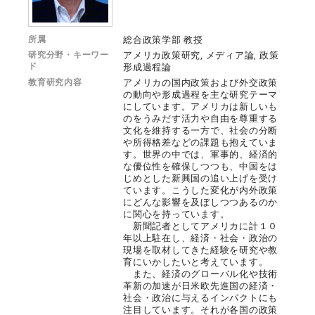
所属
総合政策学部 教授
研究分野・キーワー
アメリカ政策研究, メディア論, 政策
ド
形成過程論
教育研究内容
アメリカの国内政策および外交政策
の動向や形成過程を主な研究テーマ
にしています。アメリカは新しいも
のをうみだす活力や自由を尊重する
文化を維持する一方で、社会の分断
や所得格差などの課題も抱えていま
す。世界の中では、軍事的、経済的
な優位性を確保しつつも、中国をは
じめとした新興国の追い上げを受け
ています。こうした変化が内外政策
にどんな影響を及ぼしつつあるのか
に関心を持っています。
新聞記者としてアメリカに計１０
年以上駐在し、経済・社会・政治の
現場を取材してきた経験を研究や教
育にいかしたいと考えています。
また、経済のグローバル化や技術
革新の加速が日米欧先進国の経済・
社会・政治に与えるインパクトにも
注目しています。それが各国の政策