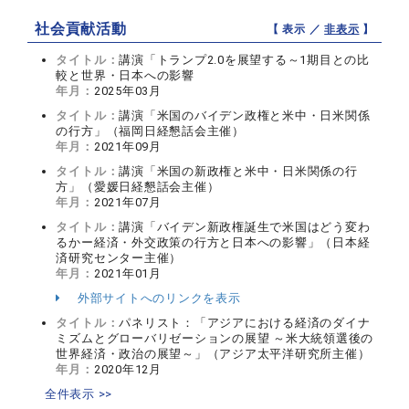
社会貢献活動
【 表示 ／
非表示
】
タイトル：
講演「トランプ2.0を展望する～1期目との比
較と世界・日本への影響
年月：
2025年03月
タイトル：
講演「米国のバイデン政権と米中・日米関係
の行方」（福岡日経懇話会主催）
年月：
2021年09月
タイトル：
講演「米国の新政権と米中・日米関係の行
方」（愛媛日経懇話会主催）
年月：
2021年07月
タイトル：
講演「バイデン新政権誕生で米国はどう変わ
るかー経済・外交政策の行方と日本への影響」（日本経
済研究センター主催）
年月：
2021年01月
外部サイトへのリンクを表示
タイトル：
パネリスト：「アジアにおける経済のダイナ
ミズムとグローバリゼーションの展望 ～米大統領選後の
世界経済・政治の展望～」（アジア太平洋研究所主催）
年月：
2020年12月
全件表示 >>