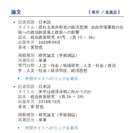
論文
【 表示 ／
非表示
】
記述言語：
日本語
タイトル：
揺れる米共和党の経済思潮 : 自由市場重視の伝
統への政治的逆風と政策への影響
誌名：
総合政策研究 61号 （頁 15 ～ 36）
出版年月：
2020年09月
著者：
実哲也
掲載種別：
研究論文（学術雑誌）
共著区分：
単著
専門分野：
人文・社会 / 地域研究，人文・社会 / 政治
学，人文・社会 / 経済学説、経済思想
外部サイトへのリンクを表示
記述言語：
日本語
タイトル：
米中は経済冷戦に向かうのか
誌名：
総合政策研究 （頁 26 ～ 29）
出版年月：
2018年10月
著者：
実 哲也
掲載種別：
研究論文（学術雑誌）
共著区分：
単著
外部サイトへのリンクを表示