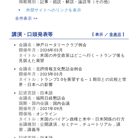
掲載種別：
記事・総説・解説・論説等（その他）
外部サイトへのリンクを表示
全件表示 >>
講演・口頭発表等
【 表示 ／
非表示
】
会議名：
神戸ロータリークラブ例会
開催年月：
2026年03月
タイトル：
米国の外交政策はどこへ行く～トランプ後も
見据えた展望
会議名：
北摂情報文化懇話会例会
開催年月：
2025年03月
タイトル：
トランプ2.0を展望する～１期目との比較と世
界・日本への影響
記述言語：
日本語
会議名：
福岡日経懇話会
国際・国内会議：
国内会議
開催年月：
2021年09月
開催地：
オンライン
タイトル：
米国のバイデン政権と米中・日米関係の行方
会議種別：
公開講演，セミナー，チュートリアル，講
習，講義等
記述言語：
日本語