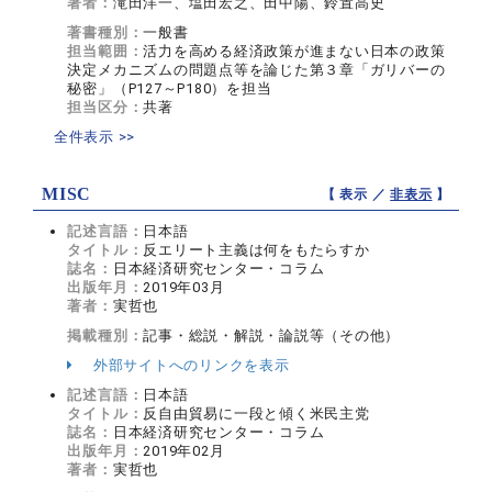
著者：
滝田洋一、塩田宏之、田中陽、鈴置高史
著書種別：
一般書
担当範囲：
活力を高める経済政策が進まない日本の政策
決定メカニズムの問題点等を論じた第３章「ガリバーの
秘密」（P127～P180）を担当
担当区分：
共著
全件表示 >>
MISC
【 表示 ／
非表示
】
記述言語：
日本語
タイトル：
反エリート主義は何をもたらすか
誌名：
日本経済研究センター・コラム
出版年月：
2019年03月
著者：
実哲也
掲載種別：
記事・総説・解説・論説等（その他）
外部サイトへのリンクを表示
記述言語：
日本語
タイトル：
反自由貿易に一段と傾く米民主党
誌名：
日本経済研究センター・コラム
出版年月：
2019年02月
著者：
実哲也