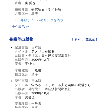
著者：
実 哲也
掲載種別：
研究論文（学術雑誌）
共著区分：
単著
外部サイトへのリンクを表示
全件表示 >>
書籍等出版物
【 表示 ／
非表示
】
記述言語：
日本語
タイトル：
アメリカを知る
出版者・発行元：
日本経済新聞出版社
出版年月：
2009年12月
著者：
実哲也
著書種別：
一般書
担当区分：
単著
記述言語：
日本語
タイトル：
悩めるアメリカ 不安と葛藤の現場から
出版者・発行元：
日本経済新聞出版社
出版年月：
2008年10月
著者：
実哲也
著書種別：
一般書
担当区分：
単著