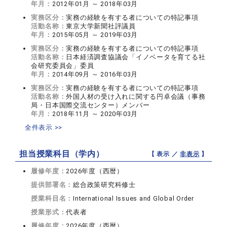
年月：
2012年01月 ～ 2018年03月
実務区分：
実務の経験を有する者についての特記事項
活動名称：
東京大学新聞社評議員
年月：
2015年05月 ～ 2019年03月
実務区分：
実務の経験を有する者についての特記事項
活動名称：
日本経済調査協議会「イノベータを育てる社
会研究委員会」委員
年月：
2014年09月 ～ 2016年03月
実務区分：
実務の経験を有する者についての特記事項
活動名称：
外国人材の受け入れに関する円卓会議（事務
局・日本国際交流センター）メンバー
年月：
2018年11月 ～ 2020年03月
全件表示 >>
担当授業科目（学内）
【 表示 ／
非表示
】
履修年度：
2026年度（西暦）
提供部署名：
総合政策研究科修士
授業科目名：
International Issues and Global Order
授業形式：
代表者
履修年度：
2026年度（西暦）