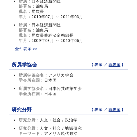
所属：
日本経済新聞社
部署名：
編集局
職名：
局次長
年月：
2010年07月 ～ 2011年03月
所属：
日本経済新聞社
部署名：
編集局
職名：
局次長兼経済金融部長
年月：
2009年03月 ～ 2010年06月
全件表示 >>
所属学協会
【 表示 ／
非表示
】
所属学協会名：
アメリカ学会
学会所在国：
日本国
所属学協会名：
日本公共政策学会
学会所在国：
日本国
研究分野
【 表示 ／
非表示
】
研究分野：
人文・社会 / 政治学
研究分野：
人文・社会 / 地域研究
キーワード：
アメリカ現代政治