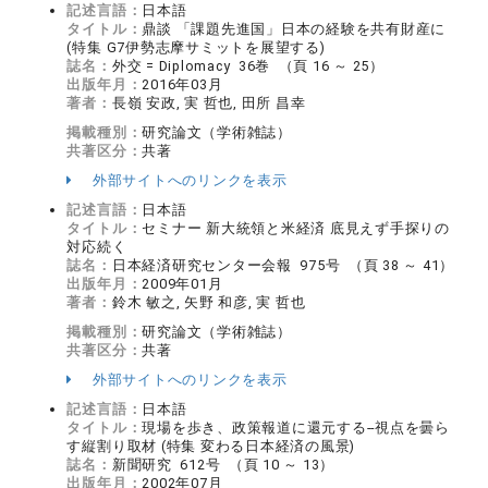
記述言語：
日本語
タイトル：
鼎談 「課題先進国」日本の経験を共有財産に
(特集 G7伊勢志摩サミットを展望する)
誌名：
外交 = Diplomacy 36巻 （頁 16 ～ 25）
出版年月：
2016年03月
著者：
長嶺 安政, 実 哲也, 田所 昌幸
掲載種別：
研究論文（学術雑誌）
共著区分：
共著
外部サイトへのリンクを表示
記述言語：
日本語
タイトル：
セミナー 新大統領と米経済 底見えず手探りの
対応続く
誌名：
日本経済研究センター会報 975号 （頁 38 ～ 41）
出版年月：
2009年01月
著者：
鈴木 敏之, 矢野 和彦, 実 哲也
掲載種別：
研究論文（学術雑誌）
共著区分：
共著
外部サイトへのリンクを表示
記述言語：
日本語
タイトル：
現場を歩き、政策報道に還元する--視点を曇ら
す縦割り取材 (特集 変わる日本経済の風景)
誌名：
新聞研究 612号 （頁 10 ～ 13）
出版年月：
2002年07月