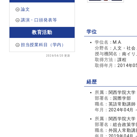
論文
講演・口頭発表等
学位
教育活動
学位名：
M.A.
担当授業科目（学内）
分野名：
人文・社会 
授与機関名：
南イリ
2026/04/20 更新
取得方法：
課程
取得年月：
2014年0
経歴
所属：
関西学院大学
部署名：
国際学部
職名：
英語常勤講師
年月：
2024年04月
所属：
関西学院大学
部署名：
総合政策学
職名：
外国人常勤講
年月：
2019年04月 