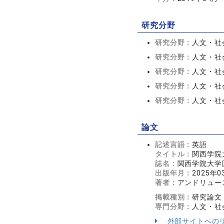
研究分野
研究分野：
人文・社会
研究分野：
人文・社会
研究分野：
人文・社会
研究分野：
人文・社会
研究分野：
人文・社会
論文
記述言語：
英語
タイトル：
関西学院
誌名：
関西学院大学国際
出版年月：
2025年0
著者：
アンドリュー
掲載種別：
研究論文
専門分野：
人文・社会
外部サイトへの