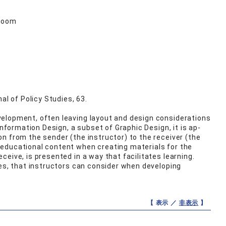
sroom
al of Policy Studies, 63.
velopment, often leaving layout and design considerations
Information Design, a subset of Graphic Design, it is ap-
n from the sender (the instructor) to the receiver (the
 educational content when creating materials for the
eive, is presented in a way that facilitates learning.
les, that instructors can consider when developing
【 表示 ／
非表示
】