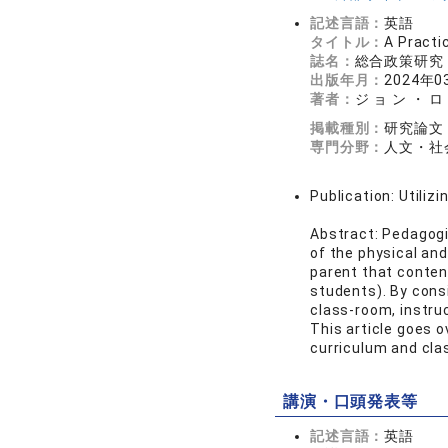
記述言語：
英語
タイトル：
A Practi
誌名：
総合政策研究 6
出版年月：
2024年0
著者：
ジ ョ ン ・ ロ 
掲載種別：
研究論文
専門分野：
人文・社会
Publication: Utiliz
Abstract: Pedagogi
of the physical and
parent that conten
students). By cons
class-room, instruc
This article goes 
curriculum and cla
講演・口頭発表等
記述言語：
英語