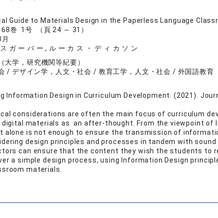
cal Guide to Materials Design in the Paperless Language Clas
8巻 1号 （頁 24 ～ 31）
3月
ス ガ ー バ ー , ル ー カ ス ・ デ ィ カ ソ ン
（大学，研究機関等紀要）
 / デザイン学，人文・社会 / 教育工学，人文・社会 / 外国語教育
ing Information Design in Curriculum Development. (2021). Journ
cal considerations are often the main focus of curriculum de
 digital materials as ·an after-thought. From the viewpoint of 
t alone is not enough to ensure the transmission of informatio
idering design principles and processes in tandem with sound
tors can ensure that the content they wish the students to rec
over a simple design process, using Information Design princip
ssroom materials.