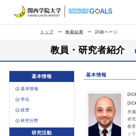
トップ
検索結果
詳細ページ
教員・研究者紹介
基本情報
基本情報
基本情報
DI
学位
DIC
経歴
所属
研究
研究分野
教育
研究活動
シラ