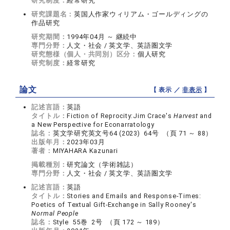
研究制度：
経常研究
研究課題名：
英国人作家ウィリアム・ゴールディングの
作品研究
研究期間：
1994年04月 ～ 継続中
専門分野：
人文・社会 / 英文学、英語圏文学
研究態様（個人・共同別）区分：
個人研究
研究制度：
経常研究
論文
【 表示 ／
非表示
】
記述言語：
英語
タイトル：
Fiction of Reprocity:Jim Crace's
Harvest
and
a New Perspective for Econarratology
誌名：
英文学研究英文号64 (2023) 64号 （頁 71 ～ 88）
出版年月：
2023年03月
著者：
MIYAHARA Kazunari
掲載種別：
研究論文（学術雑誌）
専門分野：
人文・社会 / 英文学、英語圏文学
記述言語：
英語
タイトル：
Stories and Emails and Response-Times:
Poetics of Textual Gift-Exchange in Sally Rooney's
Normal People
誌名：
Style 55巻 2号 （頁 172 ～ 189）