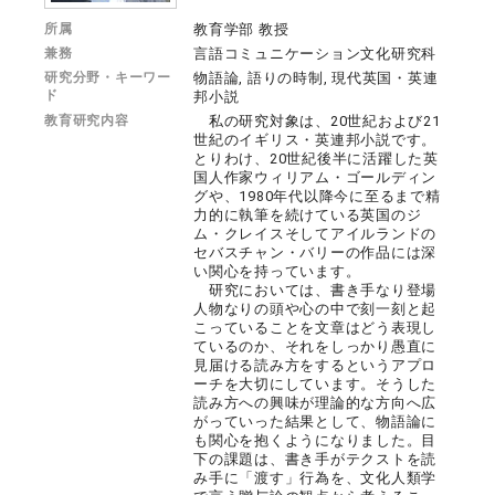
所属
教育学部 教授
兼務
言語コミュニケーション文化研究科
研究分野・キーワー
物語論, 語りの時制, 現代英国・英連
ド
邦小説
教育研究内容
私の研究対象は、20世紀および21
世紀のイギリス・英連邦小説です。
とりわけ、20世紀後半に活躍した英
国人作家ウィリアム・ゴールディン
グや、1980年代以降今に至るまで精
力的に執筆を続けている英国のジ
ム・クレイスそしてアイルランドの
セバスチャン・バリーの作品には深
い関心を持っています。
研究においては、書き手なり登場
人物なりの頭や心の中で刻一刻と起
こっていることを文章はどう表現し
ているのか、それをしっかり愚直に
見届ける読み方をするというアプロ
ーチを大切にしています。そうした
読み方への興味が理論的な方向へ広
がっていった結果として、物語論に
も関心を抱くようになりました。目
下の課題は、書き手がテクストを読
み手に「渡す」行為を、文化人類学