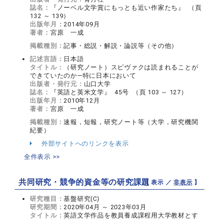
誌名：
『ノーベル文学賞にもっとも近い作家たち』 （頁
132 ～ 139）
出版年月：
2014年09月
著者：
宮原 一成
掲載種別：
記事・総説・解説・論説等（その他）
記述言語：
日本語
タイトル：
（研究ノート）スピヴァクは読まれることが
できていたのか―特に日本において
出版者・発行元：
山口大学
誌名：
『英語と英米文学』 45号 （頁 103 ～ 127）
出版年月：
2010年12月
著者：
宮原 一成
掲載種別：
速報，短報，研究ノート等（大学，研究機関
紀要）
外部サイトへのリンクを表示
全件表示 >>
共同研究・競争的資金等の研究課題
【 表示 ／
非表示
】
研究種目：
基盤研究(C)
研究期間：
2020年04月 ～ 2023年03月
タイトル：
英語文学作品を教員養成課程用大学教材とす