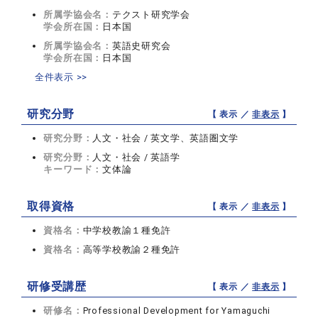
所属学協会名：
テクスト研究学会
学会所在国：
日本国
所属学協会名：
英語史研究会
学会所在国：
日本国
全件表示 >>
研究分野
【 表示 ／
非表示
】
研究分野：
人文・社会 / 英文学、英語圏文学
研究分野：
人文・社会 / 英語学
キーワード：
文体論
取得資格
【 表示 ／
非表示
】
資格名：
中学校教諭１種免許
資格名：
高等学校教諭２種免許
研修受講歴
【 表示 ／
非表示
】
研修名：
Professional Development for Yamaguchi