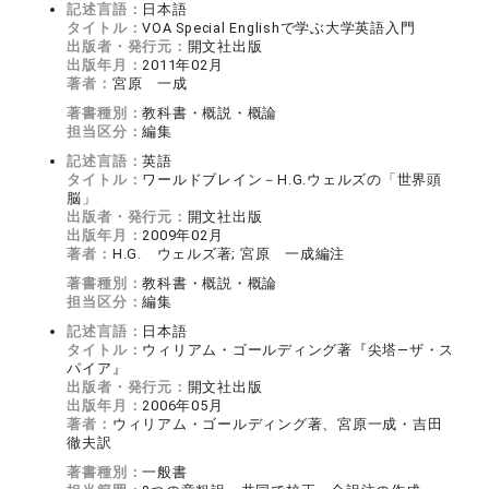
記述言語：
日本語
タイトル：
VOA Special Englishで学ぶ大学英語入門
出版者・発行元：
開文社出版
出版年月：
2011年02月
著者：
宮原 一成
著書種別：
教科書・概説・概論
担当区分：
編集
記述言語：
英語
タイトル：
ワールドブレイン－H.G.ウェルズの「世界頭
脳」
出版者・発行元：
開文社出版
出版年月：
2009年02月
著者：
H.G. ウェルズ著; 宮原 一成編注
著書種別：
教科書・概説・概論
担当区分：
編集
記述言語：
日本語
タイトル：
ウィリアム・ゴールディング著『尖塔―ザ・ス
パイア』
出版者・発行元：
開文社出版
出版年月：
2006年05月
著者：
ウィリアム・ゴールディング著、宮原一成・吉田
徹夫訳
著書種別：
一般書