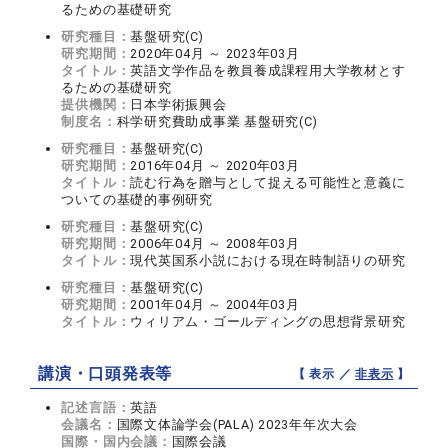
るための基礎研究
研究種目：
基盤研究(C)
研究期間：
2020年04月 ～ 2023年03月
タイトル：
英語文学作品を教員養成課程用大学教材とす
るための基礎研究
提供機関：
日本学術振興会
制度名：
科学研究費助成事業 基盤研究(C)
研究種目：
基盤研究(C)
研究期間：
2016年04月 ～ 2020年03月
タイトル：
読む行為を贈与として捉える可能性と意義に
ついての基礎的事例研究
研究種目：
基盤研究(C)
研究期間：
2006年04月 ～ 2008年03月
タイトル：
現代英国系小説における現在時制語りの研究
研究種目：
基盤研究(C)
研究期間：
2001年04月 ～ 2004年03月
タイトル：
ウィリアム・ゴールディングの思想背景研究
講演・口頭発表等
【 表示 ／
非表示
】
記述言語：
英語
会議名：
国際文体論学会(PALA) 2023年年次大会
国際・国内会議：
国際会議