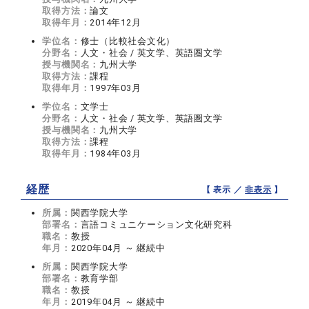
取得方法：
論文
取得年月：
2014年12月
学位名：
修士（比較社会文化）
分野名：
人文・社会 / 英文学、英語圏文学
授与機関名：
九州大学
取得方法：
課程
取得年月：
1997年03月
学位名：
文学士
分野名：
人文・社会 / 英文学、英語圏文学
授与機関名：
九州大学
取得方法：
課程
取得年月：
1984年03月
経歴
【 表示 ／
非表示
】
所属：
関西学院大学
部署名：
言語コミュニケーション文化研究科
職名：
教授
年月：
2020年04月 ～ 継続中
所属：
関西学院大学
部署名：
教育学部
職名：
教授
年月：
2019年04月 ～ 継続中