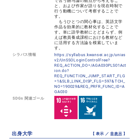
で言う贈与論の観点から考えるこ
と、および作家が語りを現在時制で
行う動機について考察することで
す。
もうひとつの関心事は、英語文学
作品を効果的に教材化することで
す。単に語学教材にとどまらず、例
えば教員養成課程における教材など
に活用する方法論を模索していま
す。
シラバス情報
https://syllabus.kwansei.ac.jp/unias
v2/UnSSOLoginControlFree?
REQ_ACTION_DO=/AGA030PLS01Act
ion.do?
REQ_FUNCTION_JUMP_START_FLG
=1&SLB_LINK_DISP_FLG=597&TCH_
NO=190029&REQ_PRFR_FUNC_ID=A
GA030
SDGs 関連ゴール
出身大学
【 表示 ／
非表示
】