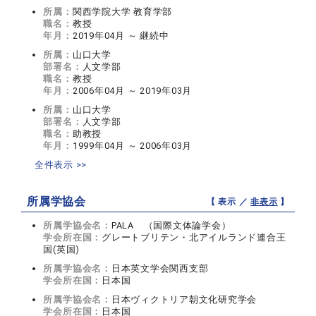
所属：
関西学院大学 教育学部
職名：
教授
年月：
2019年04月 ～ 継続中
所属：
山口大学
部署名：
人文学部
職名：
教授
年月：
2006年04月 ～ 2019年03月
所属：
山口大学
部署名：
人文学部
職名：
助教授
年月：
1999年04月 ～ 2006年03月
全件表示 >>
所属学協会
【 表示 ／
非表示
】
所属学協会名：
PALA （国際文体論学会）
学会所在国：
グレートブリテン・北アイルランド連合王
国(英国)
所属学協会名：
日本英文学会関西支部
学会所在国：
日本国
所属学協会名：
日本ヴィクトリア朝文化研究学会
学会所在国：
日本国