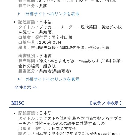
担当範囲：
8つの章粗訳、共同で校正、全訳注の作成
担当区分：
共訳
外部サイトへのリンクを表示
記述言語：
日本語
タイトル：
ブッカー・リーダー－現代英国・英連邦小説
を読む－（共編著）
出版者・発行元：
開文社出版
出版年月：
2005年05月
著者：
吉田徹夫監修・福岡現代英国小説談話会編
著書種別：
学術書
担当範囲：
論文4本とまえがき、作品あらすじ18本執筆、
全体の編集、組み版
担当区分：
共編者(共編著者)
外部サイトへのリンクを表示
全件表示 >>
MISC
【 表示 ／
非表示
】
記述言語：
日本語
タイトル：
テクストを読む行為を贈与論で捉えるアプロ
ーチの可能性―それぞれの論争に共通するもの
出版者・発行元：
日本英文学会
誌名：
『日本英文学会2017年度支部大会Proceedings』