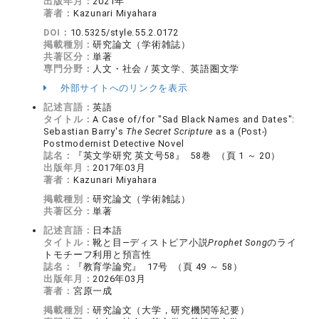
出版年月：
2021年
著者：
Kazunari Miyahara
DOI：
10.5325/style.55.2.0172
掲載種別：
研究論文（学術雑誌）
共著区分：
単著
専門分野：
人文・社会 / 英文学、英語圏文学
外部サイトへのリンクを表示
記述言語：
英語
タイトル：
A Case of/for "Sad Black Names and Dates":
Sebastian Barry's
The Secret Scripture
as a (Post-)
Postmodernist Detective Novel
誌名：
『英文学研究 英文号58』 58巻 （頁 1 ～ 20）
出版年月：
2017年03月
著者：
Kazunari Miyahara
掲載種別：
研究論文（学術雑誌）
共著区分：
単著
記述言語：
日本語
タイトル：
靴と目―ディストピア小説
Prophet Song
のライ
トモチーフ利用と預言性
誌名：
『教育学論究』 17号 （頁 49 ～ 58）
出版年月：
2026年03月
著者：
宮原一成
掲載種別：
研究論文（大学，研究機関等紀要）