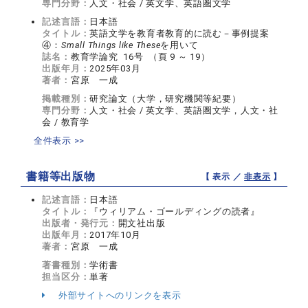
専門分野：
人文・社会 / 英文学、英語圏文学
記述言語：
日本語
タイトル：
英語文学を教育者教育的に読む－事例提案
④：
Small Things like These
を用いて
誌名：
教育学論究 16号 （頁 9 ～ 19）
出版年月：
2025年03月
著者：
宮原 一成
掲載種別：
研究論文（大学，研究機関等紀要）
専門分野：
人文・社会 / 英文学、英語圏文学，人文・社
会 / 教育学
全件表示 >>
書籍等出版物
【 表示 ／
非表示
】
記述言語：
日本語
タイトル：
『ウィリアム・ゴールディングの読者』
出版者・発行元：
開文社出版
出版年月：
2017年10月
著者：
宮原 一成
著書種別：
学術書
担当区分：
単著
外部サイトへのリンクを表示