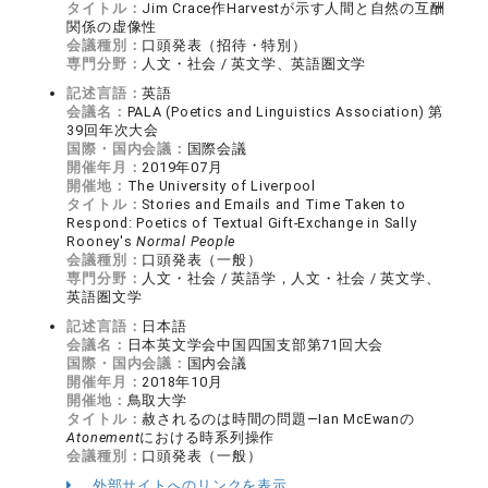
タイトル：
Jim Crace作Harvestが示す人間と自然の互酬
関係の虚像性
会議種別：
口頭発表（招待・特別）
専門分野：
人文・社会 / 英文学、英語圏文学
記述言語：
英語
会議名：
PALA (Poetics and Linguistics Association) 第
39回年次大会
国際・国内会議：
国際会議
開催年月：
2019年07月
開催地：
The University of Liverpool
タイトル：
Stories and Emails and Time Taken to
Respond: Poetics of Textual Gift-Exchange in Sally
Rooney's
Normal People
会議種別：
口頭発表（一般）
専門分野：
人文・社会 / 英語学，人文・社会 / 英文学、
英語圏文学
記述言語：
日本語
会議名：
日本英文学会中国四国支部第71回大会
国際・国内会議：
国内会議
開催年月：
2018年10月
開催地：
鳥取大学
タイトル：
赦されるのは時間の問題―Ian McEwanの
Atonement
における時系列操作
会議種別：
口頭発表（一般）
外部サイトへのリンクを表示