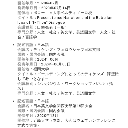
開催年月：
2023年07月
発表年月日：
2023年07月14日
開催地：
ボローニャ大学ベルティノーロ校
タイトル：
Present-tense Narration and the Buberian
Idea of “I‒Thou” Dialogue
会議種別：
口頭発表（一般）
専門分野：
人文・社会 / 英文学、英語圏文学，人文・社
会 / 言語学
記述言語：
日本語
会議名：
ディケンズ・フェロウシップ日本支部
国際・国内会議：
国内会議
開催年月：
2024年06月
発表年月日：
2024年06月08日
開催地：
福岡大学
タイトル：
ゴールディングにとってのディケンズ―障壁転
じて救いとなす―
会議種別：
シンポジウム・ワークショップ パネル（指
名）
専門分野：
人文・社会 / 英文学、英語圏文学
記述言語：
日本語
会議名：
日本英文学会関西支部第15回大会
国際・国内会議：
国内会議
開催年月：
2020年12月
開催地：
近畿大学（本部、大会はウェブカンファレンス
方式で実施）