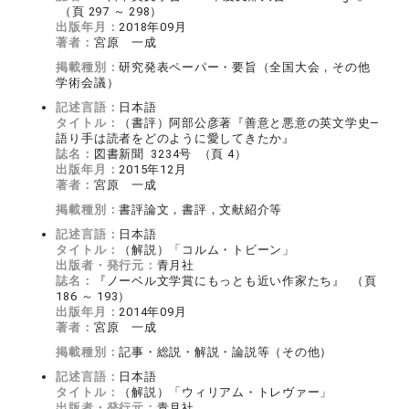
（頁 297 ～ 298）
出版年月：
2018年09月
著者：
宮原 一成
掲載種別：
研究発表ペーパー・要旨（全国大会，その他
学術会議）
記述言語：
日本語
タイトル：
（書評）阿部公彦著『善意と悪意の英文学史―
語り手は読者をどのように愛してきたか』
誌名：
図書新聞 3234号 （頁 4）
出版年月：
2015年12月
著者：
宮原 一成
掲載種別：
書評論文，書評，文献紹介等
記述言語：
日本語
タイトル：
（解説）「コルム・トビーン」
出版者・発行元：
青月社
誌名：
『ノーベル文学賞にもっとも近い作家たち』 （頁
186 ～ 193）
出版年月：
2014年09月
著者：
宮原 一成
掲載種別：
記事・総説・解説・論説等（その他）
記述言語：
日本語
タイトル：
（解説）「ウィリアム・トレヴァー」
出版者・発行元：
青月社