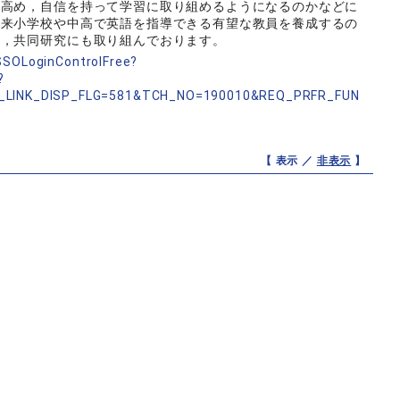
を高め，自信を持って学習に取り組めるようになるのかなどに
将来小学校や中高で英語を指導できる有望な教員を養成するの
や，共同研究にも取り組んでおります。
nSSOLoginControlFree?
?
_LINK_DISP_FLG=581&TCH_NO=190010&REQ_PRFR_FUN
【 表示 ／
非表示
】