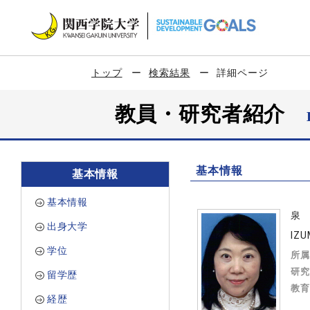
トップ
検索結果
詳細ページ
教員・研究者紹介
基本情報
基本情報
基本情報
泉
出身大学
IZU
学位
所属
研究
留学歴
教育
経歴