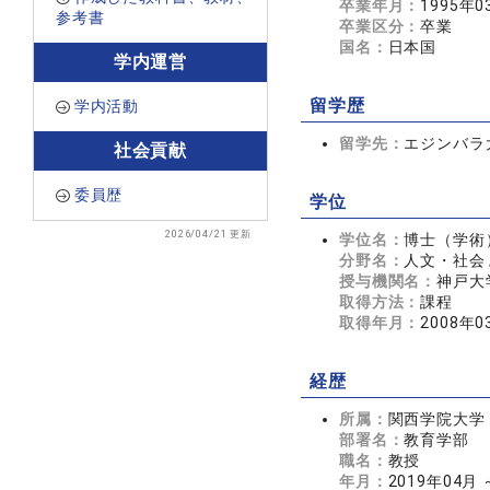
卒業年月：
1995年0
参考書
卒業区分：
卒業
国名：
日本国
学内運営
留学歴
学内活動
留学先：
エジンバラ
社会貢献
委員歴
学位
2026/04/21 更新
学位名：
博士（学術
分野名：
人文・社会 
授与機関名：
神戸大
取得方法：
課程
取得年月：
2008年0
経歴
所属：
関西学院大学
部署名：
教育学部
職名：
教授
年月：
2019年04月