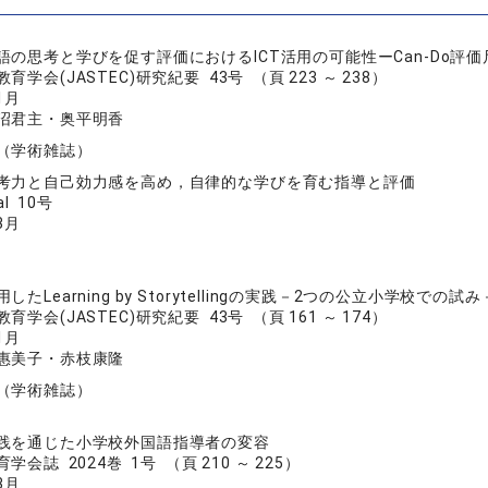
語の思考と学びを促す評価におけるICT活用の可能性ーCan-Do
学会(JASTEC)研究紀要 43号 （頁 223 ～ 238）
1月
沼君主・奥平明香
（学術雑誌）
考力と自己効力感を高め，自律的な学びを育む指導と評価
al 10号
3月
したLearning by Storytellingの実践－2つの公立小学校での試み
学会(JASTEC)研究紀要 43号 （頁 161 ～ 174）
1月
惠美子・赤枝康隆
（学術雑誌）
践を通じた小学校外国語指導者の変容
会誌 2024巻 1号 （頁 210 ～ 225）
3月