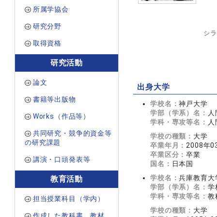
所属学協会
研究分野
シラ
取得資格
研究活動
論文
出身大学
書籍等出版物
学校名：
神戸大学
学部（学系）名：
人
Works（作品等）
学科・専攻等名：
人
共同研究・競争的資金等
学校の種類：
大学
の研究課題
卒業年月：
2008年0
卒業区分：
卒業
講演・口頭発表等
国名：
日本国
学校名：
兵庫教育大
教育活動
学部（学系）名：
学
学科・専攻等名：
教
担当授業科目（学内）
学校の種類：
大学
作成した教科書、教材、