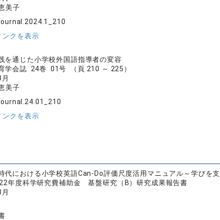
 恵美子
journal.2024.1_210
リンクを表示
践を通じた小学校外国語指導者の変容
会誌 24巻 01号 （頁 210 ～ 225）
3月
 恵美子
journal.24.01_210
リンクを表示
時代における小学校英語Can-Do評価尺度活用マニュアル～学びを支援
022年度科学研究費補助金 基盤研究（B）研究成果報告書
3月
書