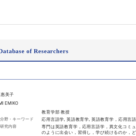
Database of Researchers
 惠美子
MI EMIKO
教育学部 教授
分野・キーワード
応用言語学, 英語教育学, 英語教育学，応用
研究内容
専門は英語教育学，応用言語学，異文化コミ
のように出会い，習得し，学び続けるのか，