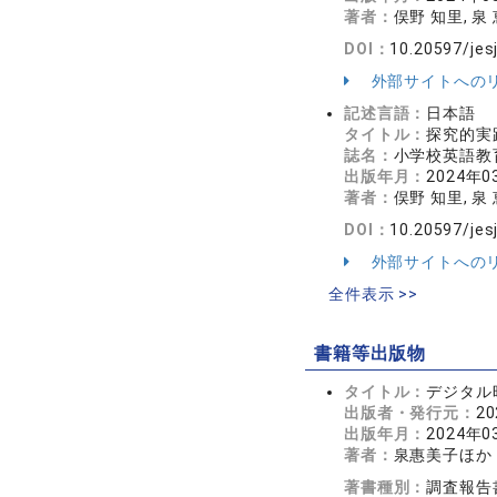
著者：
俣野 知里, 泉
DOI：
10.20597/jes
外部サイトへの
記述言語：
日本語
タイトル：
探究的実
誌名：
小学校英語教育学
出版年月：
2024年0
著者：
俣野 知里, 泉
DOI：
10.20597/jes
外部サイトへの
全件表示 >>
書籍等出版物
タイトル：
デジタル
出版者・発行元：
2
出版年月：
2024年0
著者：
泉惠美子ほか
著書種別：
調査報告