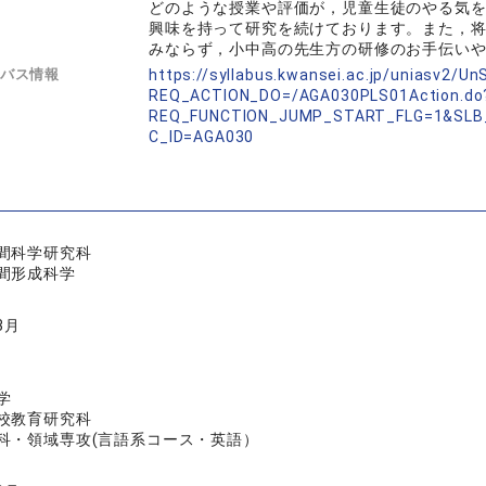
どのような授業や評価が，児童生徒のやる気
興味を持って研究を続けております。また，
みならず，小中高の先生方の研修のお手伝い
バス情報
https://syllabus.kwansei.ac.jp/uniasv2/U
REQ_ACTION_DO=/AGA030PLS01Action.do
REQ_FUNCTION_JUMP_START_FLG=1&SLB
C_ID=AGA030
間科学研究科
間形成科学
3月
学
校教育研究科
科・領域専攻(言語系コース・英語）