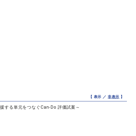
【 表示 ／
非表示
】
する単元をつなぐCan-Do 評価試案～