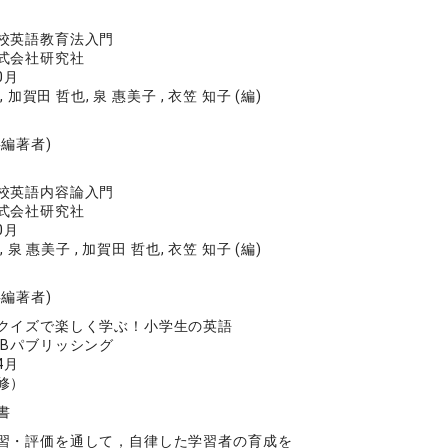
校英語教育法入門
式会社研究社
0月
, 加賀田 哲也, 泉 惠美子 , 衣笠 知子 (編)
共編著者)
校英語内容論入門
式会社研究社
0月
, 泉 惠美子 , 加賀田 哲也, 衣笠 知子 (編)
共編著者)
クイズで楽しく学ぶ！小学生の英語
TBパブリッシング
4月
修）
書
習・評価を通して，自律した学習者の育成を