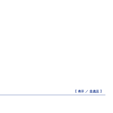
【 表示 ／
非表示
】