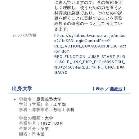
に進んでいますので、その技術を正
しく理解し、使うための力を養う人
材育成は急務であり、そのための課
題を解くことに貢献することを実務
経験者の研究の一つとして考えてい
きます。
シラバス情報
https://syllabus.kwansei.ac.jp/unias
v2/UnSSOLoginControlFree?
REQ_ACTION_DO=/AGA030PLS01Act
ion.do?
REQ_FUNCTION_JUMP_START_FLG
=1&SLB_LINK_DISP_FLG=689&TCH_
NO=246034&REQ_PRFR_FUNC_ID=A
GA030
出身大学
【 表示 ／
非表示
】
学校名：
慶應義塾大学
学部（学系）名：
工学部
学科・専攻等名：
数理工学科
学校の種類：
大学
卒業年月：
1982年03月
卒業区分：
卒業
国名：
日本国