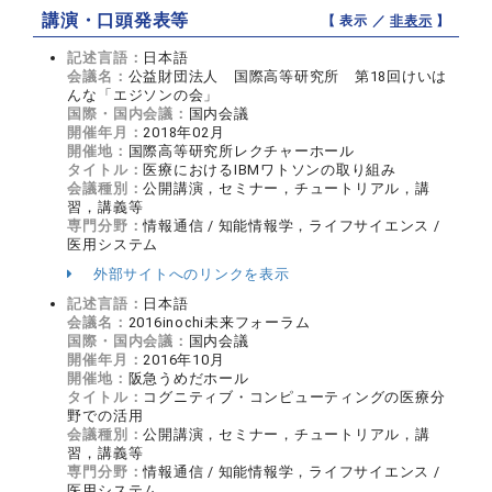
講演・口頭発表等
【 表示 ／
非表示
】
記述言語：
日本語
会議名：
公益財団法人 国際高等研究所 第18回けいは
んな「エジソンの会」
国際・国内会議：
国内会議
開催年月：
2018年02月
開催地：
国際高等研究所レクチャーホール
タイトル：
医療におけるIBMワトソンの取り組み
会議種別：
公開講演，セミナー，チュートリアル，講
習，講義等
専門分野：
情報通信 / 知能情報学，ライフサイエンス /
医用システム
外部サイトへのリンクを表示
記述言語：
日本語
会議名：
2016inochi未来フォーラム
国際・国内会議：
国内会議
開催年月：
2016年10月
開催地：
阪急うめだホール
タイトル：
コグニティブ・コンピューティングの医療分
野での活用
会議種別：
公開講演，セミナー，チュートリアル，講
習，講義等
専門分野：
情報通信 / 知能情報学，ライフサイエンス /
医用システム