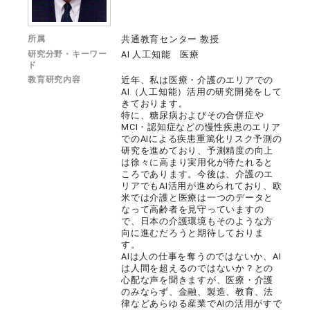
所属
共通教育センター 教授
研究分野・キーワー
AI 人工知能 医療
ド
教育研究内容
近年、私は医療・介護のエリアでの
AI（人工知能）活用の研究開発をして
きております。
特に、糖尿病およびその合併症や
MCI・認知症などの慢性疾患のエリア
でのAIによる疾患重篤化リスク予測の
研究を進めており、予測精度の向上
は徐々に高まり実用化が待たれると
ころであります。今後は、介護のエ
リアでもAI活用が進められており、欧
米では介護と医療は一つのデータと
なって高齢者を見守っていますの
で、日本の介護環境もそのような方
向に進むだろうと期待しておりま
す。
AIは人の仕事を奪うのではないか、AI
は人間を超えるのではないか？との
心配な声を聞きますが、医療・介護
のみならず、金融、製造、教育、法
律などあらゆる産業でAIの活用がすで