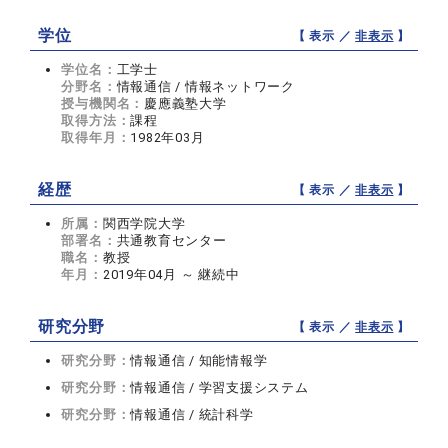
学位
【 表示 ／
非表示
】
学位名：
工学士
分野名：
情報通信 / 情報ネットワーク
授与機関名：
慶應義塾大学
取得方法：
課程
取得年月：
1982年03月
経歴
【 表示 ／
非表示
】
所属：
関西学院大学
部署名：
共通教育センター
職名：
教授
年月：
2019年04月 ～ 継続中
研究分野
【 表示 ／
非表示
】
研究分野：
情報通信 / 知能情報学
研究分野：
情報通信 / 学習支援システム
研究分野：
情報通信 / 統計科学