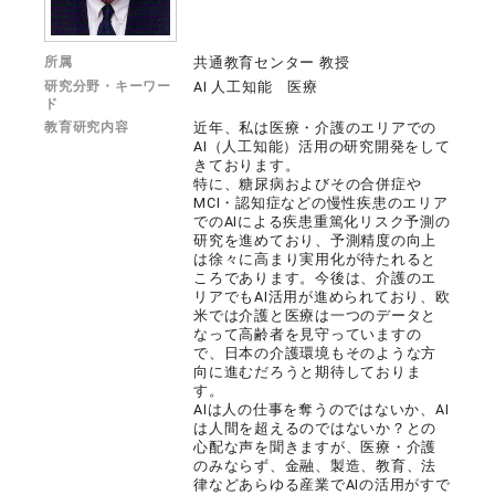
所属
共通教育センター 教授
研究分野・キーワー
AI 人工知能 医療
ド
教育研究内容
近年、私は医療・介護のエリアでの
AI（人工知能）活用の研究開発をして
きております。
特に、糖尿病およびその合併症や
MCI・認知症などの慢性疾患のエリア
でのAIによる疾患重篤化リスク予測の
研究を進めており、予測精度の向上
は徐々に高まり実用化が待たれると
ころであります。今後は、介護のエ
リアでもAI活用が進められており、欧
米では介護と医療は一つのデータと
なって高齢者を見守っていますの
で、日本の介護環境もそのような方
向に進むだろうと期待しておりま
す。
AIは人の仕事を奪うのではないか、AI
は人間を超えるのではないか？との
心配な声を聞きますが、医療・介護
のみならず、金融、製造、教育、法
律などあらゆる産業でAIの活用がすで