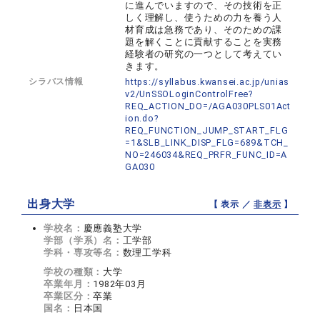
に進んでいますので、その技術を正
しく理解し、使うための力を養う人
材育成は急務であり、そのための課
題を解くことに貢献することを実務
経験者の研究の一つとして考えてい
きます。
シラバス情報
https://syllabus.kwansei.ac.jp/unias
v2/UnSSOLoginControlFree?
REQ_ACTION_DO=/AGA030PLS01Act
ion.do?
REQ_FUNCTION_JUMP_START_FLG
=1&SLB_LINK_DISP_FLG=689&TCH_
NO=246034&REQ_PRFR_FUNC_ID=A
GA030
出身大学
【 表示 ／
非表示
】
学校名：
慶應義塾大学
学部（学系）名：
工学部
学科・専攻等名：
数理工学科
学校の種類：
大学
卒業年月：
1982年03月
卒業区分：
卒業
国名：
日本国