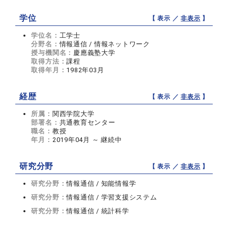
学位
【 表示 ／
非表示
】
学位名：
工学士
分野名：
情報通信 / 情報ネットワーク
授与機関名：
慶應義塾大学
取得方法：
課程
取得年月：
1982年03月
経歴
【 表示 ／
非表示
】
所属：
関西学院大学
部署名：
共通教育センター
職名：
教授
年月：
2019年04月 ～ 継続中
研究分野
【 表示 ／
非表示
】
研究分野：
情報通信 / 知能情報学
研究分野：
情報通信 / 学習支援システム
研究分野：
情報通信 / 統計科学