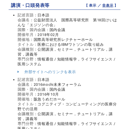
講演・口頭発表等
【 表示 ／
非表示
】
記述言語：
日本語
会議名：
公益財団法人 国際高等研究所 第18回けいは
んな「エジソンの会」
国際・国内会議：
国内会議
開催年月：
2018年02月
開催地：
国際高等研究所レクチャーホール
タイトル：
医療におけるIBMワトソンの取り組み
会議種別：
公開講演，セミナー，チュートリアル，講
習，講義等
専門分野：
情報通信 / 知能情報学，ライフサイエンス /
医用システム
外部サイトへのリンクを表示
記述言語：
日本語
会議名：
2016inochi未来フォーラム
国際・国内会議：
国内会議
開催年月：
2016年10月
開催地：
阪急うめだホール
タイトル：
コグニティブ・コンピューティングの医療分
野での活用
会議種別：
公開講演，セミナー，チュートリアル，講
習，講義等
専門分野：
情報通信 / 知能情報学，ライフサイエンス /
医用システム