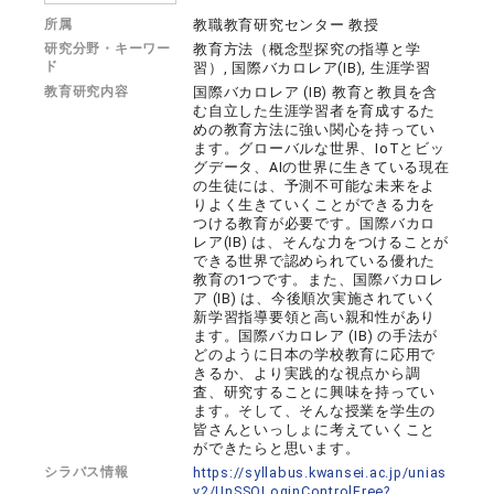
所属
教職教育研究センター 教授
研究分野・キーワー
教育方法（概念型探究の指導と学
ド
習）, 国際バカロレア(IB), 生涯学習
教育研究内容
国際バカロレア (IB) 教育と教員を含
む自立した生涯学習者を育成するた
めの教育方法に強い関心を持ってい
ます。グローバルな世界、IoTとビッ
グデータ、AIの世界に生きている現在
の生徒には、予測不可能な未来をよ
りよく生きていくことができる力を
つける教育が必要です。国際バカロ
レア(IB) は、そんな力をつけることが
できる世界で認められている優れた
教育の1つです。また、国際バカロレ
ア (IB) は、今後順次実施されていく
新学習指導要領と高い親和性があり
ます。国際バカロレア (IB) の手法が
どのように日本の学校教育に応用で
きるか、より実践的な視点から調
査、研究することに興味を持ってい
ます。そして、そんな授業を学生の
皆さんといっしょに考えていくこと
ができたらと思います。
シラバス情報
https://syllabus.kwansei.ac.jp/unias
v2/UnSSOLoginControlFree?