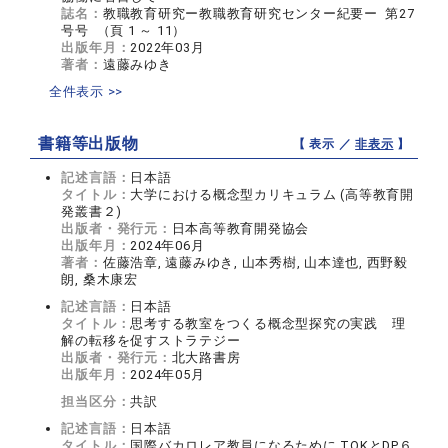
誌名：
教職教育研究ー教職教育研究センター紀要ー 第27
号号 （頁 1 ～ 11）
出版年月：
2022年03月
著者：
遠藤みゆき
全件表示 >>
書籍等出版物
【 表示 ／
非表示
】
記述言語：
日本語
タイトル：
大学における概念型カリキュラム (高等教育開
発叢書２)
出版者・発行元：
日本高等教育開発協会
出版年月：
2024年06月
著者：
佐藤浩章, 遠藤みゆき, 山本秀樹, 山本達也, 西野毅
朗, 桑木康宏
記述言語：
日本語
タイトル：
思考する教室をつくる概念型探究の実践 理
解の転移を促すストラテジー
出版者・発行元：
北大路書房
出版年月：
2024年05月
担当区分：
共訳
記述言語：
日本語
タイトル：
国際バカロレア教員になるために TOKとDP６