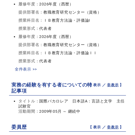
履修年度：
2026年度（西暦）
提供部署名：
教職教育研究センター（資格）
授業科目名：
ＩＢ教育方法論・評価論I
授業形式：
代表者
履修年度：
2026年度（西暦）
提供部署名：
教職教育研究センター（資格）
授業科目名：
ＩＢ教育方法論・評価論ＩＩ
授業形式：
代表者
全件表示 >>
実務の経験を有する者についての特
【 表示 ／
非表示
】
記事項
タイトル：
国際バカロレア 日本語A：言語と文学 主任
試験官
活動期間：
2009年05月 ～ 継続中
委員歴
【 表示 ／
非表示
】