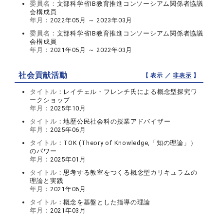
委員名：
文部科学省IB教育推進コンソーシアム関係者協議
会構成員
年月：
2022年05月 ～ 2023年03月
委員名：
文部科学省IB教育推進コンソーシアム関係者協議
会構成員
年月：
2021年05月 ～ 2022年03月
社会貢献活動
【 表示 ／
非表示
】
タイトル：
レイチェル・フレンチ氏による概念型探究ワ
ークショップ
年月：
2025年10月
タイトル：
地歴公民社会科の授業アドバイザー
年月：
2025年06月
タイトル：
TOK (Theory of Knowledge,「知の理論」）
のパワー
年月：
2025年01月
タイトル：
思考する教室をつくる概念型カリキュラムの
理論と実践
年月：
2021年06月
タイトル：
概念を基盤とした指導の理論
年月：
2021年03月