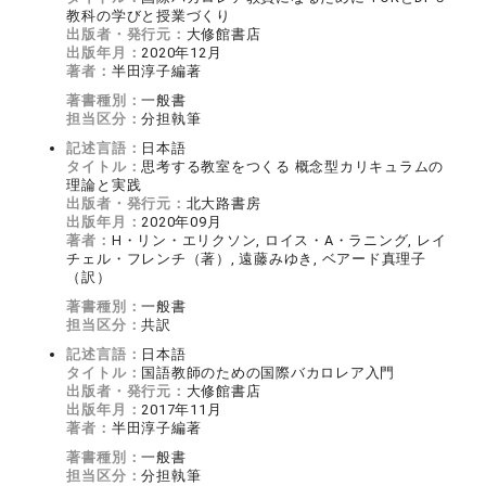
教科の学びと授業づくり
出版者・発行元：
大修館書店
出版年月：
2020年12月
著者：
半田淳子編著
著書種別：
一般書
担当区分：
分担執筆
記述言語：
日本語
タイトル：
思考する教室をつくる 概念型カリキュラムの
理論と実践
出版者・発行元：
北大路書房
出版年月：
2020年09月
著者：
H・リン・エリクソン, ロイス・A・ラニング, レイ
チェル・フレンチ（著）, 遠藤みゆき, ベアード真理子
（訳）
著書種別：
一般書
担当区分：
共訳
記述言語：
日本語
タイトル：
国語教師のための国際バカロレア入門
出版者・発行元：
大修館書店
出版年月：
2017年11月
著者：
半田淳子編著
著書種別：
一般書
担当区分：
分担執筆