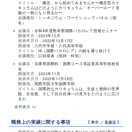
タイトル：
「概念」から始めてみませんか〜概念型カリ
キュラムはどのようにカリキュラム・オーバーロード克
服の一助となり得るか〜
会議種別：
シンポジウム・ワークショップ パネル（指
名）
会議名：
令和4年度熊本県国際バカロレア啓発セミナー
開催年月：
2022年12月
発表年月日：
2022年12月17日
開催地：
八代中学校・八代高等学校
タイトル：
IB（国際バカロレア）の鏡を通り抜けて
会議種別：
口頭発表（招待・特別）
会議名：
兵庫県国際科・国際コース等設置高等学校校長
会
開催年月：
2022年11月
発表年月日：
2022年11月29日
開催地：
関西学院大学国際学部
タイトル：
国際的なカリキュラムは、生徒と教師の世界
観、文化観、そして自分自身への見方をどのように広げ
るか
全件表示 >>
職務上の実績に関する事項
【 表示 ／
非表示
】