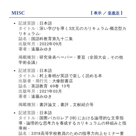
MISC
【 表示 ／
非表示
】
記述言語：
日本語
タイトル：
深い学びを導く3次元のカリキュラム-概念型カ
リキュラム-
誌名：
国語科教育第九十二集
出版年月：
2022年09月
著者：
遠藤みゆき
掲載種別：
研究発表ペーパー・要旨（全国大会，その他
学術会議）
記述言語：
日本語
タイトル：
村上春樹が英語で楽しく読める本
出版者・発行元：
大修館書店
誌名：
英語教育 69巻 13号
出版年月：
2021年03月
著者：
遠藤みゆき
掲載種別：
書評論文，書評，文献紹介等
記述言語：
日本語
タイトル：
国際バカロレア (IB) における論理的な文章指
導 - 論理的な思考力を養成するカリキュラムの枠組みと指
導例 -
誌名：
2018高等学校教員のための指導力向上セミナー要