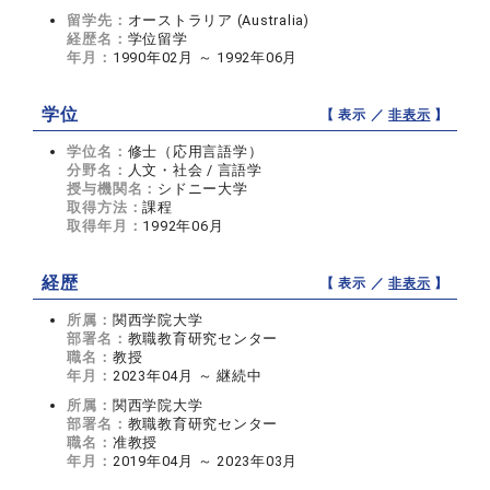
留学先：
オーストラリア (Australia)
経歴名：
学位留学
年月：
1990年02月 ～ 1992年06月
学位
【 表示 ／
非表示
】
学位名：
修士（応用言語学）
分野名：
人文・社会 / 言語学
授与機関名：
シドニー大学
取得方法：
課程
取得年月：
1992年06月
経歴
【 表示 ／
非表示
】
所属：
関西学院大学
部署名：
教職教育研究センター
職名：
教授
年月：
2023年04月 ～ 継続中
所属：
関西学院大学
部署名：
教職教育研究センター
職名：
准教授
年月：
2019年04月 ～ 2023年03月