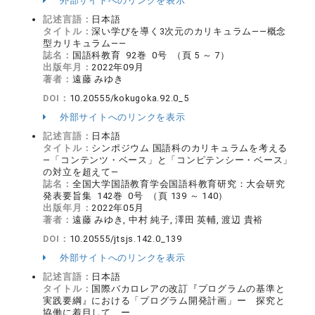
外部サイトへのリンクを表示
記述言語：
日本語
タイトル：
深い学びを導く3次元のカリキュラム――概念
型カリキュラム――
誌名：
国語科教育 92巻 0号 （頁 5 ～ 7）
出版年月：
2022年09月
著者：
遠藤 みゆき
DOI：
10.20555/kokugoka.92.0_5
外部サイトへのリンクを表示
記述言語：
日本語
タイトル：
シンポジウム 国語科のカリキュラムを考える
―「コンテンツ・ベース」と「コンピテンシー・ベース」
の対立を超えて―
誌名：
全国大学国語教育学会国語科教育研究：大会研究
発表要旨集 142巻 0号 （頁 139 ～ 140）
出版年月：
2022年05月
著者：
遠藤 みゆき, 中村 純子, 澤田 英輔, 渡辺 貴裕
DOI：
10.20555/jtsjs.142.0_139
外部サイトへのリンクを表示
記述言語：
日本語
タイトル：
国際バカロレアの改訂『プログラムの基準と
実践要綱』における「プログラム開発計画」ー 探究と
協働に着目して ー