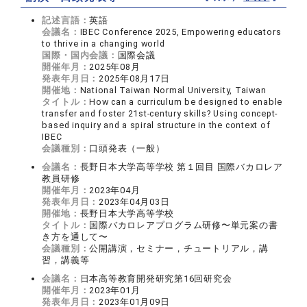
記述言語：
英語
会議名：
IBEC Conference 2025, Empowering educators
to thrive in a changing world
国際・国内会議：
国際会議
開催年月：
2025年08月
発表年月日：
2025年08月17日
開催地：
National Taiwan Normal University, Taiwan
タイトル：
How can a curriculum be designed to enable
transfer and foster 21st-century skills? Using concept-
based inquiry and a spiral structure in the context of
IBEC
会議種別：
口頭発表（一般）
会議名：
長野日本大学高等学校 第１回目 国際バカロレア
教員研修
開催年月：
2023年04月
発表年月日：
2023年04月03日
開催地：
長野日本大学高等学校
タイトル：
国際バカロレアプログラム研修〜単元案の書
き方を通して〜
会議種別：
公開講演，セミナー，チュートリアル，講
習，講義等
会議名：
日本高等教育開発研究第16回研究会
開催年月：
2023年01月
発表年月日：
2023年01月09日