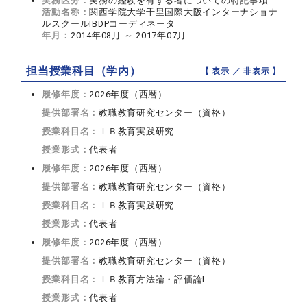
実務区分：
実務の経験を有する者についての特記事項
活動名称：
関西学院大学千里国際大阪インターナショナ
ルスクールIBDPコーディネータ
年月：
2014年08月 ～ 2017年07月
担当授業科目（学内）
【 表示 ／
非表示
】
履修年度：
2026年度（西暦）
提供部署名：
教職教育研究センター（資格）
授業科目名：
ＩＢ教育実践研究
授業形式：
代表者
履修年度：
2026年度（西暦）
提供部署名：
教職教育研究センター（資格）
授業科目名：
ＩＢ教育実践研究
授業形式：
代表者
履修年度：
2026年度（西暦）
提供部署名：
教職教育研究センター（資格）
授業科目名：
ＩＢ教育方法論・評価論I
授業形式：
代表者