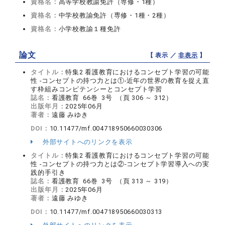
資格名：
高等学校教諭免許（専修・1種）
資格名：
中学校教諭免許（専修・1種・2種）
資格名：
小学校教諭１種免許
論文
【 表示 ／
非表示
】
タイトル：
特集2 看護教育におけるコンセプト学習の可能
性 -コンセプトの持つ力とは①-近年の世界の教育を捉え直
す枠組みコンピテンシーとコンセプト学習
誌名：
看護教育 66巻 3号 （頁 306 ～ 312）
出版年月：
2025年06月
著者：
遠藤 みゆき
DOI：
10.11477/mf.004718950660030306
外部サイトへのリンクを表示
タイトル：
特集2 看護教育におけるコンセプト学習の可能
性 -コンセプトの持つ力とは②-コンセプト学習導入への実
践的手引き
誌名：
看護教育 66巻 3号 （頁 313 ～ 319）
出版年月：
2025年06月
著者：
遠藤 みゆき
DOI：
10.11477/mf.004718950660030313