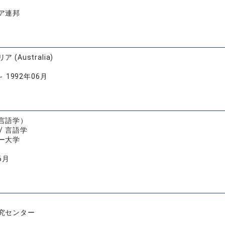
ア連邦
(Australia)
～ 1992年06月
言語学）
/ 言語学
ー大学
6月
究センター