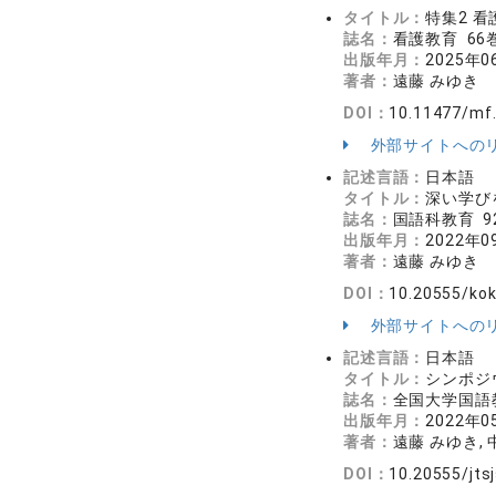
タイトル：
特集2 
誌名：
看護教育 66巻
出版年月：
2025年0
著者：
遠藤 みゆき
DOI：
10.11477/mf
外部サイトへの
記述言語：
日本語
タイトル：
深い学び
誌名：
国語科教育 92
出版年月：
2022年0
著者：
遠藤 みゆき
DOI：
10.20555/kok
外部サイトへの
記述言語：
日本語
タイトル：
シンポジ
誌名：
全国大学国語教
出版年月：
2022年0
著者：
遠藤 みゆき, 
DOI：
10.20555/jts