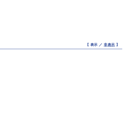
【 表示 ／
非表示
】