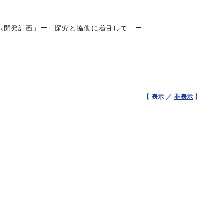
ム開発計画」ー 探究と協働に着目して ー
【 表示 ／
非表示
】