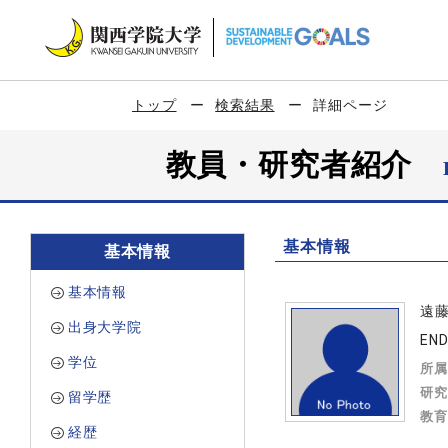
トップ
検索結果
詳細ページ
教員・研究者紹介
基本情報
基本情報
基本情報
遠
出身大学院
END
学位
所属
研究
留学歴
教育
経歴