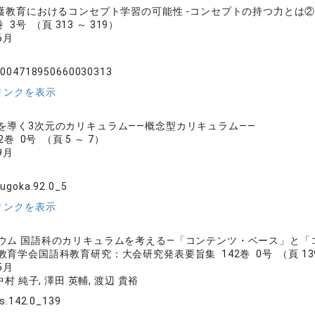
看護教育におけるコンセプト学習の可能性 -コンセプトの持つ力とは
 3号 （頁 313 ～ 319）
6月
.004718950660030313
リンクを表示
を導く3次元のカリキュラム――概念型カリキュラム――
巻 0号 （頁 5 ～ 7）
9月
ugoka.92.0_5
リンクを表示
ウム 国語科のカリキュラムを考える―「コンテンツ・ベース」と「
育学会国語科教育研究：大会研究発表要旨集 142巻 0号 （頁 139 
5月
中村 純子, 澤田 英輔, 渡辺 貴裕
js.142.0_139