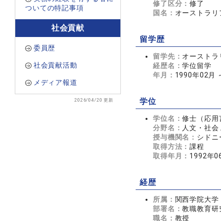
修了区分：
修了
ついての特記事項
国名：
オーストラリ
社会貢献
留学歴
委員歴
留学先：
オーストラリア 
社会貢献活動
経歴名：
学位留学
年月：
1990年02月 
メディア報道
2026/04/20 更新
学位
学位名：
修士（応用
分野名：
人文・社会 
授与機関名：
シドニ
取得方法：
課程
取得年月：
1992年0
経歴
所属：
関西学院大学
部署名：
教職教育研
職名：
教授