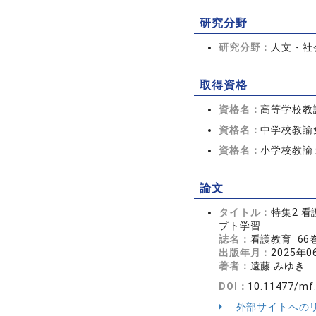
研究分野
研究分野：
人文・社会
取得資格
資格名：
高等学校教
資格名：
中学校教諭
資格名：
小学校教諭
論文
タイトル：
特集2 
プト学習
誌名：
看護教育 66巻
出版年月：
2025年0
著者：
遠藤 みゆき
DOI：
10.11477/mf
外部サイトへの