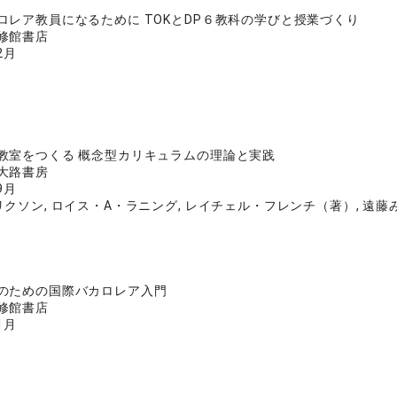
ロレア教員になるために TOKとDP６教科の学びと授業づくり
修館書店
2月
教室をつくる 概念型カリキュラムの理論と実践
大路書房
9月
クソン, ロイス・A・ラニング, レイチェル・フレンチ（著）, 遠藤
のための国際バカロレア入門
修館書店
1月