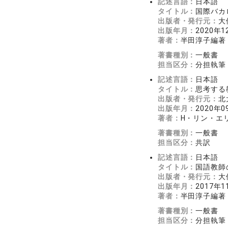
記述言語：
日本語
タイトル：
国際バカ
出版者・発行元：
大
出版年月：
2020年1
著者：
半田淳子編著
著書種別：
一般書
担当区分：
分担執筆
記述言語：
日本語
タイトル：
思考する
出版者・発行元：
北
出版年月：
2020年0
著者：
H・リン・エリ
著書種別：
一般書
担当区分：
共訳
記述言語：
日本語
タイトル：
国語教師
出版者・発行元：
大
出版年月：
2017年1
著者：
半田淳子編著
著書種別：
一般書
担当区分：
分担執筆