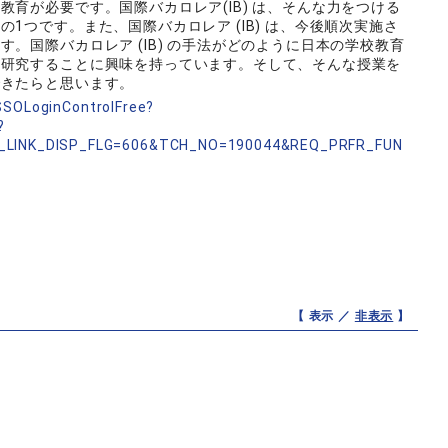
育が必要です。国際バカロレア(IB) は、そんな力をつける
1つです。また、国際バカロレア (IB) は、今後順次実施さ
。国際バカロレア (IB) の手法がどのように日本の学校教育
、研究することに興味を持っています。そして、そんな授業を
できたらと思います。
nSSOLoginControlFree?
?
_LINK_DISP_FLG=606&TCH_NO=190044&REQ_PRFR_FUN
【 表示 ／
非表示
】