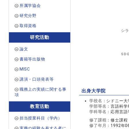
所属学協会
研究分野
取得資格
シラ
研究活動
論文
SD
書籍等出版物
MISC
講演・口頭発表等
職務上の実績に関する事
出身大学院
項
学校名：
シドニー大学大学
教育活動
学部等名：
言語科学
学科等名：
応用言語学科(
担当授業科目（学内）
修了課程：
修士課程
修了年月：
1992年0
実務の経験を有する者に