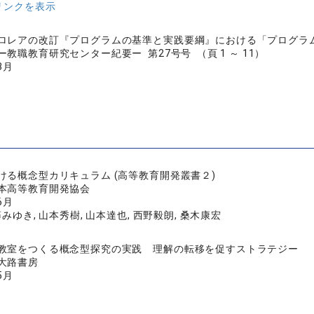
リンクを表示
ロレアの改訂『プログラムの基準と実践要綱』における「プログラ
教職教育研究センター紀要ー 第27号号 （頁 1 ～ 11）
3月
ける概念型カリキュラム (高等教育開発叢書２)
本高等教育開発協会
6月
藤みゆき, 山本秀樹, 山本達也, 西野毅朗, 桑木康宏
教室をつくる概念型探究の実践 理解の転移を促すストラテジー
大路書房
5月