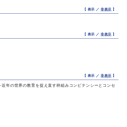
【 表示 ／
非表示
】
【 表示 ／
非表示
】
【 表示 ／
非表示
】
①-近年の世界の教育を捉え直す枠組みコンピテンシーとコンセ