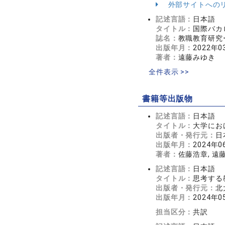
外部サイトへの
記述言語：
日本語
タイトル：
国際バカ
誌名：
教職教育研究ー
出版年月：
2022年0
著者：
遠藤みゆき
全件表示 >>
書籍等出版物
記述言語：
日本語
タイトル：
大学にお
出版者・発行元：
日
出版年月：
2024年0
著者：
佐藤浩章, 遠
記述言語：
日本語
タイトル：
思考する
出版者・発行元：
北
出版年月：
2024年0
担当区分：
共訳