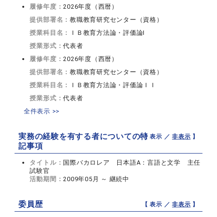
履修年度：
2026年度（西暦）
提供部署名：
教職教育研究センター（資格）
授業科目名：
ＩＢ教育方法論・評価論I
授業形式：
代表者
履修年度：
2026年度（西暦）
提供部署名：
教職教育研究センター（資格）
授業科目名：
ＩＢ教育方法論・評価論ＩＩ
授業形式：
代表者
全件表示 >>
実務の経験を有する者についての特
【 表示 ／
非表示
】
記事項
タイトル：
国際バカロレア 日本語A：言語と文学 主任
試験官
活動期間：
2009年05月 ～ 継続中
委員歴
【 表示 ／
非表示
】