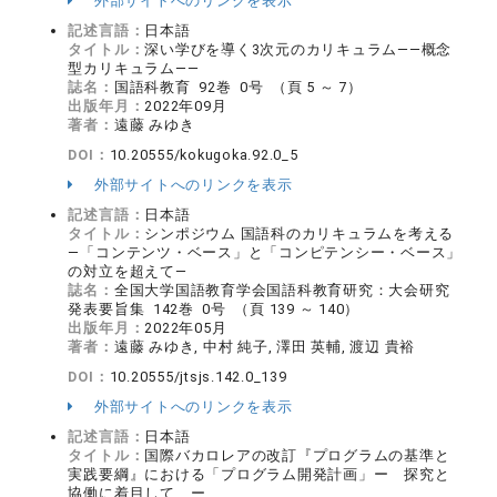
外部サイトへのリンクを表示
記述言語：
日本語
タイトル：
深い学びを導く3次元のカリキュラム――概念
型カリキュラム――
誌名：
国語科教育 92巻 0号 （頁 5 ～ 7）
出版年月：
2022年09月
著者：
遠藤 みゆき
DOI：
10.20555/kokugoka.92.0_5
外部サイトへのリンクを表示
記述言語：
日本語
タイトル：
シンポジウム 国語科のカリキュラムを考える
―「コンテンツ・ベース」と「コンピテンシー・ベース」
の対立を超えて―
誌名：
全国大学国語教育学会国語科教育研究：大会研究
発表要旨集 142巻 0号 （頁 139 ～ 140）
出版年月：
2022年05月
著者：
遠藤 みゆき, 中村 純子, 澤田 英輔, 渡辺 貴裕
DOI：
10.20555/jtsjs.142.0_139
外部サイトへのリンクを表示
記述言語：
日本語
タイトル：
国際バカロレアの改訂『プログラムの基準と
実践要綱』における「プログラム開発計画」ー 探究と
協働に着目して ー