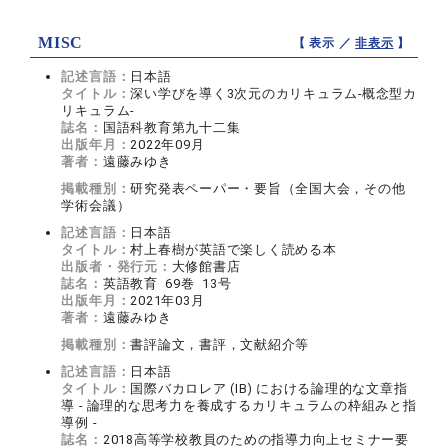
MISC
【 表示 ／
非表示
】
記述言語：
日本語
タイトル：
深い学びを導く3次元のカリキュラム-概念型カ
リキュラム-
誌名：
国語科教育第九十二集
出版年月：
2022年09月
著者：
遠藤みゆき
掲載種別：
研究発表ペーパー・要旨（全国大会，その他
学術会議）
記述言語：
日本語
タイトル：
村上春樹が英語で楽しく読める本
出版者・発行元：
大修館書店
誌名：
英語教育 69巻 13号
出版年月：
2021年03月
著者：
遠藤みゆき
掲載種別：
書評論文，書評，文献紹介等
記述言語：
日本語
タイトル：
国際バカロレア (IB) における論理的な文章指
導 - 論理的な思考力を養成するカリキュラムの枠組みと指
導例 -
誌名：
2018高等学校教員のための指導力向上セミナー要