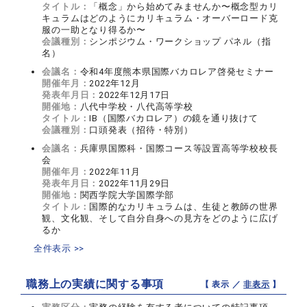
タイトル：
「概念」から始めてみませんか〜概念型カリ
キュラムはどのようにカリキュラム・オーバーロード克
服の一助となり得るか〜
会議種別：
シンポジウム・ワークショップ パネル（指
名）
会議名：
令和4年度熊本県国際バカロレア啓発セミナー
開催年月：
2022年12月
発表年月日：
2022年12月17日
開催地：
八代中学校・八代高等学校
タイトル：
IB（国際バカロレア）の鏡を通り抜けて
会議種別：
口頭発表（招待・特別）
会議名：
兵庫県国際科・国際コース等設置高等学校校長
会
開催年月：
2022年11月
発表年月日：
2022年11月29日
開催地：
関西学院大学国際学部
タイトル：
国際的なカリキュラムは、生徒と教師の世界
観、文化観、そして自分自身への見方をどのように広げ
るか
全件表示 >>
職務上の実績に関する事項
【 表示 ／
非表示
】