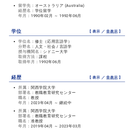
留学先：
オーストラリア (Australia)
経歴名：
学位留学
年月：
1990年02月 ～ 1992年06月
学位
【 表示 ／
非表示
】
学位名：
修士（応用言語学）
分野名：
人文・社会 / 言語学
授与機関名：
シドニー大学
取得方法：
課程
取得年月：
1992年06月
経歴
【 表示 ／
非表示
】
所属：
関西学院大学
部署名：
教職教育研究センター
職名：
教授
年月：
2023年04月 ～ 継続中
所属：
関西学院大学
部署名：
教職教育研究センター
職名：
准教授
年月：
2019年04月 ～ 2023年03月