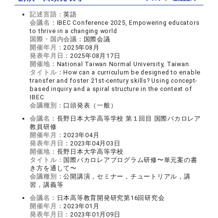
記述言語：
英語
会議名：
IBEC Conference 2025, Empowering educators
to thrive in a changing world
国際・国内会議：
国際会議
開催年月：
2025年08月
発表年月日：
2025年08月17日
開催地：
National Taiwan Normal University, Taiwan
タイトル：
How can a curriculum be designed to enable
transfer and foster 21st-century skills? Using concept-
based inquiry and a spiral structure in the context of
IBEC
会議種別：
口頭発表（一般）
会議名：
長野日本大学高等学校 第１回目 国際バカロレア
教員研修
開催年月：
2023年04月
発表年月日：
2023年04月03日
開催地：
長野日本大学高等学校
タイトル：
国際バカロレアプログラム研修〜単元案の書
き方を通して〜
会議種別：
公開講演，セミナー，チュートリアル，講
習，講義等
会議名：
日本高等教育開発研究第16回研究会
開催年月：
2023年01月
発表年月日：
2023年01月09日