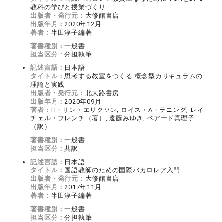
教科の学びと授業づくり
出版者・発行元：
大修館書店
出版年月：
2020年12月
著者：
半田淳子編著
著書種別：
一般書
担当区分：
分担執筆
記述言語：
日本語
タイトル：
思考する教室をつくる 概念型カリキュラムの
理論と実践
出版者・発行元：
北大路書房
出版年月：
2020年09月
著者：
H・リン・エリクソン, ロイス・A・ラニング, レイ
チェル・フレンチ（著）, 遠藤みゆき, ベアード真理子
（訳）
著書種別：
一般書
担当区分：
共訳
記述言語：
日本語
タイトル：
国語教師のための国際バカロレア入門
出版者・発行元：
大修館書店
出版年月：
2017年11月
著者：
半田淳子編著
著書種別：
一般書
担当区分：
分担執筆