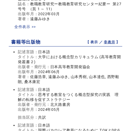
誌名：
教職教育研究ー教職教育研究センター紀要ー 第27
号号 （頁 1 ～ 11）
出版年月：
2022年03月
著者：
遠藤みゆき
全件表示 >>
書籍等出版物
【 表示 ／
非表示
】
記述言語：
日本語
タイトル：
大学における概念型カリキュラム (高等教育開
発叢書２)
出版者・発行元：
日本高等教育開発協会
出版年月：
2024年06月
著者：
佐藤浩章, 遠藤みゆき, 山本秀樹, 山本達也, 西野毅
朗, 桑木康宏
記述言語：
日本語
タイトル：
思考する教室をつくる概念型探究の実践 理
解の転移を促すストラテジー
出版者・発行元：
北大路書房
出版年月：
2024年05月
担当区分：
共訳
記述言語：
日本語
タイトル：
国際バカロレア教員になるために TOKとDP６