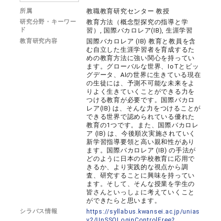
所属
教職教育研究センター 教授
研究分野・キーワー
教育方法（概念型探究の指導と学
ド
習）, 国際バカロレア(IB), 生涯学習
教育研究内容
国際バカロレア (IB) 教育と教員を含
む自立した生涯学習者を育成するた
めの教育方法に強い関心を持ってい
ます。グローバルな世界、IoTとビッ
グデータ、AIの世界に生きている現在
の生徒には、予測不可能な未来をよ
りよく生きていくことができる力を
つける教育が必要です。国際バカロ
レア(IB) は、そんな力をつけることが
できる世界で認められている優れた
教育の1つです。また、国際バカロレ
ア (IB) は、今後順次実施されていく
新学習指導要領と高い親和性があり
ます。国際バカロレア (IB) の手法が
どのように日本の学校教育に応用で
きるか、より実践的な視点から調
査、研究することに興味を持ってい
ます。そして、そんな授業を学生の
皆さんといっしょに考えていくこと
ができたらと思います。
シラバス情報
https://syllabus.kwansei.ac.jp/unias
v2/UnSSOLoginControlFree?