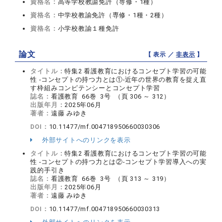
資格名：
高等学校教諭免許（専修・1種）
資格名：
中学校教諭免許（専修・1種・2種）
資格名：
小学校教諭１種免許
論文
【 表示 ／
非表示
】
タイトル：
特集2 看護教育におけるコンセプト学習の可能
性 -コンセプトの持つ力とは①-近年の世界の教育を捉え直
す枠組みコンピテンシーとコンセプト学習
誌名：
看護教育 66巻 3号 （頁 306 ～ 312）
出版年月：
2025年06月
著者：
遠藤 みゆき
DOI：
10.11477/mf.004718950660030306
外部サイトへのリンクを表示
タイトル：
特集2 看護教育におけるコンセプト学習の可能
性 -コンセプトの持つ力とは②-コンセプト学習導入への実
践的手引き
誌名：
看護教育 66巻 3号 （頁 313 ～ 319）
出版年月：
2025年06月
著者：
遠藤 みゆき
DOI：
10.11477/mf.004718950660030313