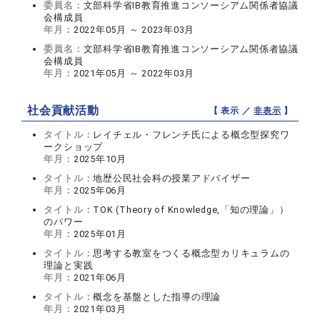
委員名：
文部科学省IB教育推進コンソーシアム関係者協議
会構成員
年月：
2022年05月 ～ 2023年03月
委員名：
文部科学省IB教育推進コンソーシアム関係者協議
会構成員
年月：
2021年05月 ～ 2022年03月
社会貢献活動
【 表示 ／
非表示
】
タイトル：
レイチェル・フレンチ氏による概念型探究ワ
ークショップ
年月：
2025年10月
タイトル：
地歴公民社会科の授業アドバイザー
年月：
2025年06月
タイトル：
TOK (Theory of Knowledge,「知の理論」）
のパワー
年月：
2025年01月
タイトル：
思考する教室をつくる概念型カリキュラムの
理論と実践
年月：
2021年06月
タイトル：
概念を基盤とした指導の理論
年月：
2021年03月