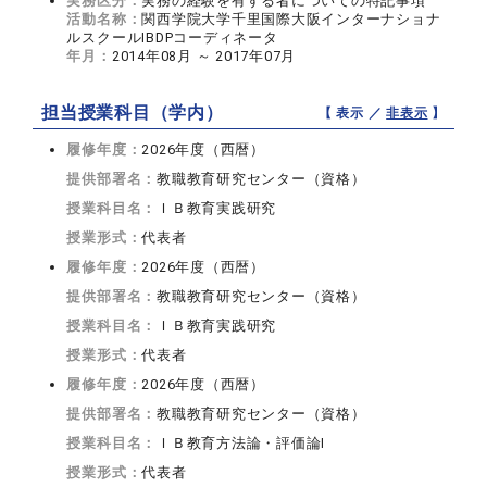
実務区分：
実務の経験を有する者についての特記事項
活動名称：
関西学院大学千里国際大阪インターナショナ
ルスクールIBDPコーディネータ
年月：
2014年08月 ～ 2017年07月
担当授業科目（学内）
【 表示 ／
非表示
】
履修年度：
2026年度（西暦）
提供部署名：
教職教育研究センター（資格）
授業科目名：
ＩＢ教育実践研究
授業形式：
代表者
履修年度：
2026年度（西暦）
提供部署名：
教職教育研究センター（資格）
授業科目名：
ＩＢ教育実践研究
授業形式：
代表者
履修年度：
2026年度（西暦）
提供部署名：
教職教育研究センター（資格）
授業科目名：
ＩＢ教育方法論・評価論I
授業形式：
代表者