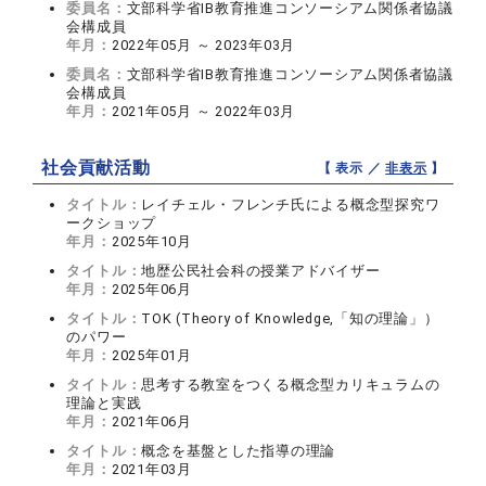
委員名：
文部科学省IB教育推進コンソーシアム関係者協議
会構成員
年月：
2022年05月 ～ 2023年03月
委員名：
文部科学省IB教育推進コンソーシアム関係者協議
会構成員
年月：
2021年05月 ～ 2022年03月
社会貢献活動
【 表示 ／
非表示
】
タイトル：
レイチェル・フレンチ氏による概念型探究ワ
ークショップ
年月：
2025年10月
タイトル：
地歴公民社会科の授業アドバイザー
年月：
2025年06月
タイトル：
TOK (Theory of Knowledge,「知の理論」）
のパワー
年月：
2025年01月
タイトル：
思考する教室をつくる概念型カリキュラムの
理論と実践
年月：
2021年06月
タイトル：
概念を基盤とした指導の理論
年月：
2021年03月