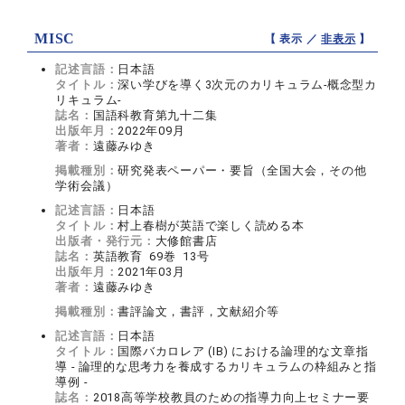
MISC
【 表示 ／
非表示
】
記述言語：
日本語
タイトル：
深い学びを導く3次元のカリキュラム-概念型カ
リキュラム-
誌名：
国語科教育第九十二集
出版年月：
2022年09月
著者：
遠藤みゆき
掲載種別：
研究発表ペーパー・要旨（全国大会，その他
学術会議）
記述言語：
日本語
タイトル：
村上春樹が英語で楽しく読める本
出版者・発行元：
大修館書店
誌名：
英語教育 69巻 13号
出版年月：
2021年03月
著者：
遠藤みゆき
掲載種別：
書評論文，書評，文献紹介等
記述言語：
日本語
タイトル：
国際バカロレア (IB) における論理的な文章指
導 - 論理的な思考力を養成するカリキュラムの枠組みと指
導例 -
誌名：
2018高等学校教員のための指導力向上セミナー要