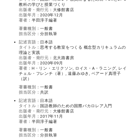
教科の学びと授業づくり
出版者・発行元：
大修館書店
出版年月：
2020年12月
著者：
半田淳子編著
著書種別：
一般書
担当区分：
分担執筆
記述言語：
日本語
タイトル：
思考する教室をつくる 概念型カリキュラムの
理論と実践
出版者・発行元：
北大路書房
出版年月：
2020年09月
著者：
H・リン・エリクソン, ロイス・A・ラニング, レイ
チェル・フレンチ（著）, 遠藤みゆき, ベアード真理子
（訳）
著書種別：
一般書
担当区分：
共訳
記述言語：
日本語
タイトル：
国語教師のための国際バカロレア入門
出版者・発行元：
大修館書店
出版年月：
2017年11月
著者：
半田淳子編著
著書種別：
一般書
担当区分：
分担執筆