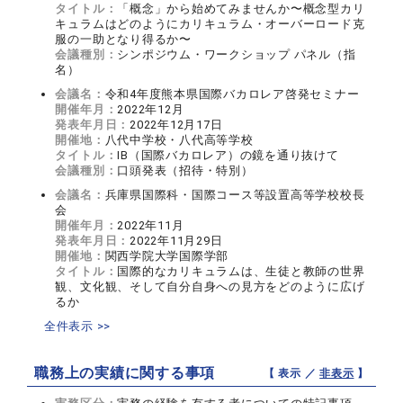
タイトル：
「概念」から始めてみませんか〜概念型カリ
キュラムはどのようにカリキュラム・オーバーロード克
服の一助となり得るか〜
会議種別：
シンポジウム・ワークショップ パネル（指
名）
会議名：
令和4年度熊本県国際バカロレア啓発セミナー
開催年月：
2022年12月
発表年月日：
2022年12月17日
開催地：
八代中学校・八代高等学校
タイトル：
IB（国際バカロレア）の鏡を通り抜けて
会議種別：
口頭発表（招待・特別）
会議名：
兵庫県国際科・国際コース等設置高等学校校長
会
開催年月：
2022年11月
発表年月日：
2022年11月29日
開催地：
関西学院大学国際学部
タイトル：
国際的なカリキュラムは、生徒と教師の世界
観、文化観、そして自分自身への見方をどのように広げ
るか
全件表示 >>
職務上の実績に関する事項
【 表示 ／
非表示
】