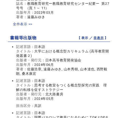
誌名：
教職教育研究ー教職教育研究センター紀要ー 第27
号号 （頁 1 ～ 11）
出版年月：
2022年03月
著者：
遠藤みゆき
全件表示 >>
書籍等出版物
【 表示 ／
非表示
】
記述言語：
日本語
タイトル：
大学における概念型カリキュラム (高等教育開
発叢書２)
出版者・発行元：
日本高等教育開発協会
出版年月：
2024年06月
著者：
佐藤浩章, 遠藤みゆき, 山本秀樹, 山本達也, 西野毅
朗, 桑木康宏
記述言語：
日本語
タイトル：
思考する教室をつくる概念型探究の実践 理
解の転移を促すストラテジー
出版者・発行元：
北大路書房
出版年月：
2024年05月
担当区分：
共訳
記述言語：
日本語
タイトル：
国際バカロレア教員になるために TOKとDP６