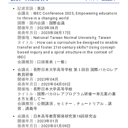
記述言語：
英語
会議名：
IBEC Conference 2025, Empowering educators
to thrive in a changing world
国際・国内会議：
国際会議
開催年月：
2025年08月
発表年月日：
2025年08月17日
開催地：
National Taiwan Normal University, Taiwan
タイトル：
How can a curriculum be designed to enable
transfer and foster 21st-century skills? Using concept-
based inquiry and a spiral structure in the context of
IBEC
会議種別：
口頭発表（一般）
会議名：
長野日本大学高等学校 第１回目 国際バカロレア
教員研修
開催年月：
2023年04月
発表年月日：
2023年04月03日
開催地：
長野日本大学高等学校
タイトル：
国際バカロレアプログラム研修〜単元案の書
き方を通して〜
会議種別：
公開講演，セミナー，チュートリアル，講
習，講義等
会議名：
日本高等教育開発研究第16回研究会
開催年月：
2023年01月
発表年月日：
2023年01月09日