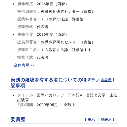
履修年度：
2026年度（西暦）
提供部署名：
教職教育研究センター（資格）
授業科目名：
ＩＢ教育方法論・評価論I
授業形式：
代表者
履修年度：
2026年度（西暦）
提供部署名：
教職教育研究センター（資格）
授業科目名：
ＩＢ教育方法論・評価論ＩＩ
授業形式：
代表者
全件表示 >>
実務の経験を有する者についての特
【 表示 ／
非表示
】
記事項
タイトル：
国際バカロレア 日本語A：言語と文学 主任
試験官
活動期間：
2009年05月 ～ 継続中
委員歴
【 表示 ／
非表示
】