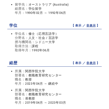
留学先：
オーストラリア (Australia)
経歴名：
学位留学
年月：
1990年02月 ～ 1992年06月
学位
【 表示 ／
非表示
】
学位名：
修士（応用言語学）
分野名：
人文・社会 / 言語学
授与機関名：
シドニー大学
取得方法：
課程
取得年月：
1992年06月
経歴
【 表示 ／
非表示
】
所属：
関西学院大学
部署名：
教職教育研究センター
職名：
教授
年月：
2023年04月 ～ 継続中
所属：
関西学院大学
部署名：
教職教育研究センター
職名：
准教授
年月：
2019年04月 ～ 2023年03月