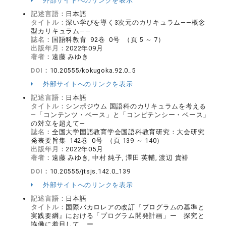
外部サイトへのリンクを表示
記述言語：
日本語
タイトル：
深い学びを導く3次元のカリキュラム――概念
型カリキュラム――
誌名：
国語科教育 92巻 0号 （頁 5 ～ 7）
出版年月：
2022年09月
著者：
遠藤 みゆき
DOI：
10.20555/kokugoka.92.0_5
外部サイトへのリンクを表示
記述言語：
日本語
タイトル：
シンポジウム 国語科のカリキュラムを考える
―「コンテンツ・ベース」と「コンピテンシー・ベース」
の対立を超えて―
誌名：
全国大学国語教育学会国語科教育研究：大会研究
発表要旨集 142巻 0号 （頁 139 ～ 140）
出版年月：
2022年05月
著者：
遠藤 みゆき, 中村 純子, 澤田 英輔, 渡辺 貴裕
DOI：
10.20555/jtsjs.142.0_139
外部サイトへのリンクを表示
記述言語：
日本語
タイトル：
国際バカロレアの改訂『プログラムの基準と
実践要綱』における「プログラム開発計画」ー 探究と
協働に着目して ー