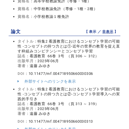
資格名：
高等学校教諭免許（専修・1種）
資格名：
中学校教諭免許（専修・1種・2種）
資格名：
小学校教諭１種免許
論文
【 表示 ／
非表示
】
タイトル：
特集2 看護教育におけるコンセプト学習の可能
性 -コンセプトの持つ力とは①-近年の世界の教育を捉え直
す枠組みコンピテンシーとコンセプト学習
誌名：
看護教育 66巻 3号 （頁 306 ～ 312）
出版年月：
2025年06月
著者：
遠藤 みゆき
DOI：
10.11477/mf.004718950660030306
外部サイトへのリンクを表示
タイトル：
特集2 看護教育におけるコンセプト学習の可能
性 -コンセプトの持つ力とは②-コンセプト学習導入への実
践的手引き
誌名：
看護教育 66巻 3号 （頁 313 ～ 319）
出版年月：
2025年06月
著者：
遠藤 みゆき
DOI：
10.11477/mf.004718950660030313