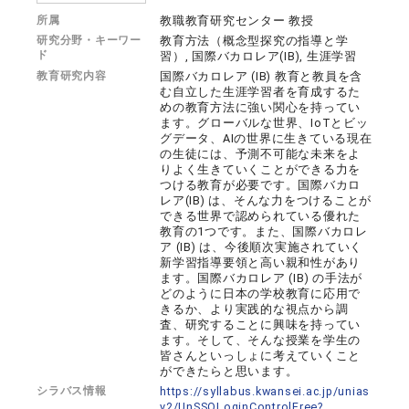
所属
教職教育研究センター 教授
研究分野・キーワー
教育方法（概念型探究の指導と学
ド
習）, 国際バカロレア(IB), 生涯学習
教育研究内容
国際バカロレア (IB) 教育と教員を含
む自立した生涯学習者を育成するた
めの教育方法に強い関心を持ってい
ます。グローバルな世界、IoTとビッ
グデータ、AIの世界に生きている現在
の生徒には、予測不可能な未来をよ
りよく生きていくことができる力を
つける教育が必要です。国際バカロ
レア(IB) は、そんな力をつけることが
できる世界で認められている優れた
教育の1つです。また、国際バカロレ
ア (IB) は、今後順次実施されていく
新学習指導要領と高い親和性があり
ます。国際バカロレア (IB) の手法が
どのように日本の学校教育に応用で
きるか、より実践的な視点から調
査、研究することに興味を持ってい
ます。そして、そんな授業を学生の
皆さんといっしょに考えていくこと
ができたらと思います。
シラバス情報
https://syllabus.kwansei.ac.jp/unias
v2/UnSSOLoginControlFree?