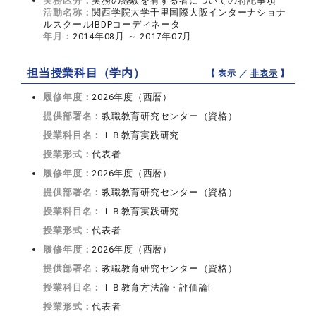
実務区分：
実務の経験を有する者についての特記事項
活動名称：
関西学院大学千里国際大阪インターナショナ
ルスクールIBDPコーディネータ
年月：
2014年08月 ～ 2017年07月
担当授業科目（学内）
【 表示 ／
非表示
】
履修年度：
2026年度（西暦）
提供部署名：
教職教育研究センター（資格）
授業科目名：
ＩＢ教育実践研究
授業形式：
代表者
履修年度：
2026年度（西暦）
提供部署名：
教職教育研究センター（資格）
授業科目名：
ＩＢ教育実践研究
授業形式：
代表者
履修年度：
2026年度（西暦）
提供部署名：
教職教育研究センター（資格）
授業科目名：
ＩＢ教育方法論・評価論I
授業形式：
代表者