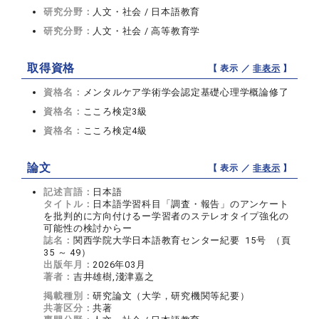
研究分野：
人文・社会 / 日本語教育
研究分野：
人文・社会 / 高等教育学
取得資格
【 表示 ／
非表示
】
資格名：
メンタルケア学術学会認定基礎心理学概論修了
資格名：
こころ検定3級
資格名：
こころ検定4級
論文
【 表示 ／
非表示
】
記述言語：
日本語
タイトル：
日本語学習科目「調査・報告」のアンケート
を批判的に方向付けるー学習者のステレオタイプ強化の
可能性の検討からー
誌名：
関西学院大学日本語教育センター紀要 15号 （頁
35 ～ 49）
出版年月：
2026年03月
著者：
吉井雄樹,淺津嘉之
掲載種別：
研究論文（大学，研究機関等紀要）
共著区分：
共著