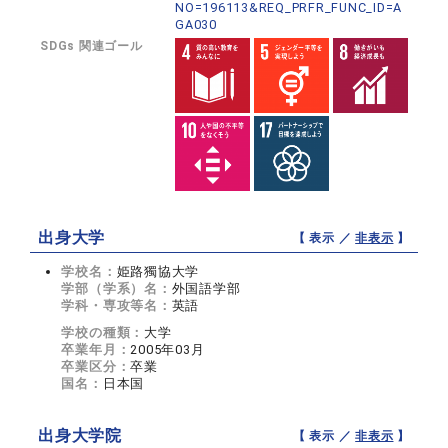
NO=196113&REQ_PRFR_FUNC_ID=A
GA030
SDGs 関連ゴール
出身大学
【 表示 ／
非表示
】
学校名：
姫路獨協大学
学部（学系）名：
外国語学部
学科・専攻等名：
英語
学校の種類：
大学
卒業年月：
2005年03月
卒業区分：
卒業
国名：
日本国
出身大学院
【 表示 ／
非表示
】