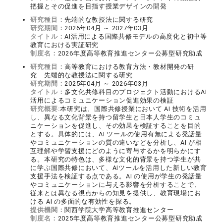
把握とその促進を目指す授業デザインの開発
研究種目：
先端的な教授法に関する研究
研究期間：
2026年04月 ～ 2027年03月
タイトル：
AI活用による国際共修モデルの高度化と初中等
教育における実証研究
制度名：
2026年度高等教育推進センター公募型研究助成
研究種目：
高等教育における教育方法・教材開発の研
究 先端的な教授法に関する研究
研究期間：
2025年04月 ～ 2026年03月
タイトル：
多文化共修科目のプロジェクト活動におけるAI
活用によるコミュニケーション促進効果の検証
研究概要:
本研究は、国際共修授業において AI 技術を活用
し、異なる文化背景を持つ留学生と日本人学生のコミュ
ニケーションを促進し、その効果を検証することを目的
とする。具体的には、AI ツールの使用有無による発話量
やコミュニケーションの質の違いなどを分析し、AI が相
互理解や学習支援にどのように寄与するかを明らかにす
る。本研究の特色は、多様な文化的背景を持つ学生が共
に学ぶ国際共修において、AIツールを活用した新しい教育
支援手法を検証する点である。AI の使用が学生の発話量
やコミュニケーションに与える影響を分析することで、
従来とは異なる視点からの知見を提供し、教育現場にお
ける AI の多面的な有効性を探る。
提供機関：
関西学院大学高等教育推進センター
制度名：
2025年度高等教育推進センター公募型研究助成