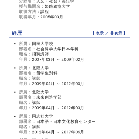
分野名：
人文・社会 / 英語学
授与機関名：
姫路獨協大学
取得方法：
課程
取得年月：
2005年03月
経歴
【 表示 ／
非表示
】
所属：
国民大学校
部署名：
社会科学大学日本学科
職名：
招聘講師
年月：
2007年03月 ～ 2009年02月
所属：
北陸大学
部署名：
留学生別科
職名：
講師
年月：
2009年04月 ～ 2012年03月
所属：
北陸大学
部署名：
未来創造学部
職名：
講師
年月：
2009年04月 ～ 2012年03月
所属：
同志社大学
部署名：
日本語・日本文化教育センター
職名：
講師
年月：
2012年04月 ～ 2017年09月