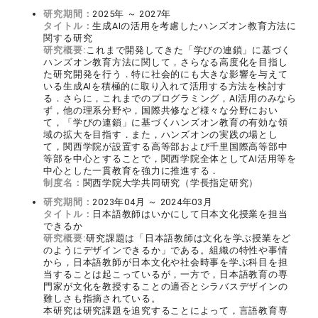
研究期間：
2025年 ～ 2027年
タイトル：
生成AIの活用を考慮したハンズオン教育方法に
関する研究
研究概要:
これまで開発してきた「学びの連鎖」に基づく
ハンズオン教育方法に関して，さらなる高度化を目指し
た研究開発を行う．特に社会的にも大きな影響を与えて
いる生成AIを積極的に取り入れて活用する方法を検討す
る．さらに，これまでのプログラミング，AI活用のみなら
ず，他の理系分野や，国際共修など様々な分野におい
て，「学びの連鎖」に基づくハンズオン教育の有効な領
域の拡大を目指す．また，ハンズオンの実践の場とし
て，関西学院が設置する高等部および千里国際高等部中
等部を中心とすることで，関西学院全体としてAI活用等を
中心とした一貫教育を強力に推進する．
制度名：
関西学院大学共同研究（学長指定研究）
研究期間：
2023年04月 ～ 2024年03月
タイトル：
日本語教師はいかにして日本文化授業を担当
できるか
研究概要:
研究課題は「日本語教師は文化を学ぶ授業をど
のようにデザインできるか」である。組織の特性や事情
から，日本語教師が日本文化や社会時事を学ぶ科目を担
当することは起こっているが，一方で，日本語教育の専
門家が文化を教授することの適否とシラバスデザインの
難しさも指摘されている。
本研究は研究課題を追究することによって，言語教育専