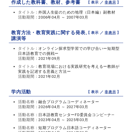
作成した教科書、教材、参考書
【 表示 ／
非表示
】
タイトル：
外国人生徒のための地理（日本編）副教材
活動期間：
2006年04月 ～ 2007年03月
教育方法・教育実践に関する発表、
【 表示 ／
非表示
】
講演等
タイトル：
オンライン探求型学習での学び合いー短期型
日本語教育での挑戦ー
活動期間：
2021年09月
タイトル：
教育現場における実践研究を考えるー教師が
実践を記述する意義と方法ー
活動期間：
2021年02月
学内活動
【 表示 ／
非表示
】
活動名称：
融合プログラムコーディネーター
活動期間：
2026年04月 ～ 2027年03月
活動名称：
日本語教育センターFD委員会コンビ―ナ―
活動期間：
2023年04月 ～ 2025年03月
活動名称：
短期プログラム日本語コーディネーター