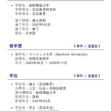
学校名：
姫路獨協大学
学部等名：
言語教育研究科
学科等名：
言語教育
修了課程：
修士課程
修了年月：
2007年03月
修了区分：
修了
国名：
日本国
留学歴
【 表示 ／
非表示
】
留学先：
マードック大学（Murdoch University）
経歴名：
長期交換留学
年月：
2003年02月 ～ 2003年11月
学位
【 表示 ／
非表示
】
学位名：
修士（言語教育）
分野名：
人文・社会 / 外国語教育
授与機関名：
姫路獨協大学
取得方法：
課程
取得年月：
2007年03月
学位名：
学士（言語文化）