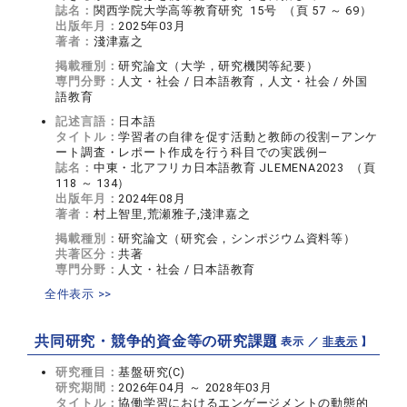
誌名：
関西学院大学高等教育研究 15号 （頁 57 ～ 69）
出版年月：
2025年03月
著者：
淺津嘉之
掲載種別：
研究論文（大学，研究機関等紀要）
専門分野：
人文・社会 / 日本語教育，人文・社会 / 外国
語教育
記述言語：
日本語
タイトル：
学習者の自律を促す活動と教師の役割―アンケ
ート調査・レポート作成を行う科目での実践例―
誌名：
中東・北アフリカ日本語教育 JLEMENA2023 （頁
118 ～ 134）
出版年月：
2024年08月
著者：
村上智里,荒瀬雅子,淺津嘉之
掲載種別：
研究論文（研究会，シンポジウム資料等）
共著区分：
共著
専門分野：
人文・社会 / 日本語教育
全件表示 >>
共同研究・競争的資金等の研究課題
【 表示 ／
非表示
】
研究種目：
基盤研究(C)
研究期間：
2026年04月 ～ 2028年03月
タイトル：
協働学習におけるエンゲージメントの動態的