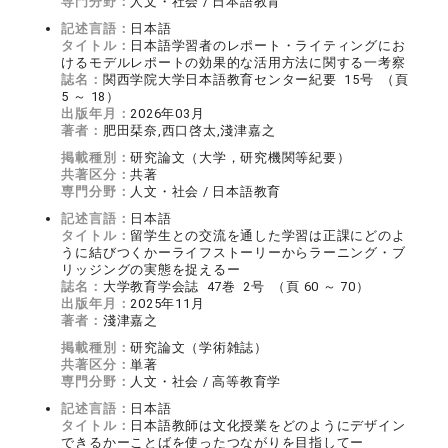
専門分野：
人文・社会 / 日本語教育
記述言語：
日本語
タイトル：
日本語学習者のレポート・ライティングにお
けるモデルレポートの効果的な活用方法に関する一考察
誌名：
関西学院大学日本語教育センター紀要 15号 （頁
5 ～ 18）
出版年月：
2026年03月
著者：
肥田栞奈,西口啓太,淺津嘉之
掲載種別：
研究論文（大学，研究機関等紀要）
共著区分：
共著
専門分野：
人文・社会 / 日本語教育
記述言語：
日本語
タイトル：
留学生との交流を通した学習は正課にどのよ
うに結びつくかーライフストーリーからラーニング・ブ
リッジングの実態を捉えるー
誌名：
大学教育学会誌 47巻 2号 （頁 60 ～ 70）
出版年月：
2025年11月
著者：
淺津嘉之
掲載種別：
研究論文（学術雑誌）
共著区分：
単著
専門分野：
人文・社会 / 高等教育学
記述言語：
日本語
タイトル：
日本語教師は文化授業をどのようにデザイン
できるかーことばを使ったつながりを目指してー