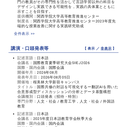
門の教員がその専門性を活かして言語学習以外の科目を
デザインし実践できる可能性を，実践の具体案とともに
示すことを目指す。
提供機関：
関西学院大学高等教育推進センター
制度名：
関西学院大学高等教育推進センター2023年度先
端的な授業改善に関する実践研究助成
全件表示 >>
講演・口頭発表等
【 表示 ／
非表示
】
記述言語：
日本語
会議名：
国際教育夏季研究大会SIIEJ2026
国際・国内会議：
国際会議
開催年月：
2026年08月
発表年月日：
2026年08月05日
開催地：
桜美林大学新宿キャンパス
タイトル：
国際共修の対話を可視化するー翻訳AIを用いた
合意形成型ディスカッションの分析とデータ基盤構想
会議種別：
口頭発表（招待・特別）
専門分野：
人文・社会 / 教育工学，人文・社会 / 外国語
教育
記述言語：
日本語
会議名：
2025年度日本語教育学会秋季大会
国際・国内会議：
国内会議