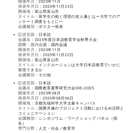
開催年月：
2025年11月
発表年月日：
2025年11月23日
開催地：
富山県富山市
タイトル：
留学生の抱く理想の友人像とはー大学でのア
ンケート調査をもとにー
会議種別：
ポスター発表
記述言語：
日本語
会議名：
2025年度日本語教育学会秋季大会
国際・国内会議：
国内会議
開催年月：
2025年11月
発表年月日：
2025年11月22日
開催地：
富山県富山市
タイトル：
インクルージョンは大学日本語教育でいかに
実現できるか
会議種別：
その他
記述言語：
日本語
会議名：
国際教育夏季研究大会SIIEJ2025
開催年月：
2025年08月
発表年月日：
2025年08月06日
開催地：
京都先端科学大学太秦キャンパス
タイトル：
国際共修のプロジェクト活動におけるAI活用と
コミュニケーション
会議種別：
シンポジウム・ワークショップ パネル（指
名）
専門分野：
人文・社会 / 教育学