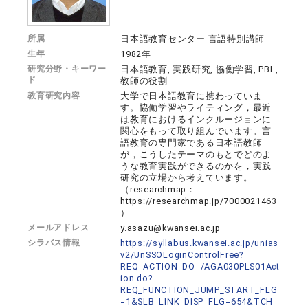
所属
日本語教育センター 言語特別講師
生年
1982年
研究分野・キーワー
日本語教育, 実践研究, 協働学習, PBL,
ド
教師の役割
教育研究内容
大学で日本語教育に携わっていま
す。協働学習やライティング，最近
は教育におけるインクルージョンに
関心をもって取り組んでいます。言
語教育の専門家である日本語教師
が，こうしたテーマのもとでどのよ
うな教育実践ができるのかを，実践
研究の立場から考えています。
（researchmap：
https://researchmap.jp/7000021463
）
メールアドレス
y.asazu@kwansei.ac.jp
シラバス情報
https://syllabus.kwansei.ac.jp/unias
v2/UnSSOLoginControlFree?
REQ_ACTION_DO=/AGA030PLS01Act
ion.do?
REQ_FUNCTION_JUMP_START_FLG
=1&SLB_LINK_DISP_FLG=654&TCH_