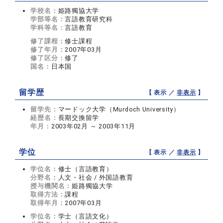
学校名：
姫路獨協大学
学部等名：
言語教育研究科
学科等名：
言語教育
修了課程：
修士課程
修了年月：
2007年03月
修了区分：
修了
国名：
日本国
留学歴
【 表示 ／
非表示
】
留学先：
マードック大学（Murdoch University）
経歴名：
長期交換留学
年月：
2003年02月 ～ 2003年11月
学位
【 表示 ／
非表示
】
学位名：
修士（言語教育）
分野名：
人文・社会 / 外国語教育
授与機関名：
姫路獨協大学
取得方法：
課程
取得年月：
2007年03月
学位名：
学士（言語文化）