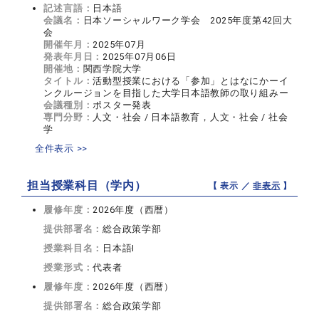
記述言語：
日本語
会議名：
日本ソーシャルワーク学会 2025年度第42回大
会
開催年月：
2025年07月
発表年月日：
2025年07月06日
開催地：
関西学院大学
タイトル：
活動型授業における「参加」とはなにかーイ
ンクルージョンを目指した大学日本語教師の取り組みー
会議種別：
ポスター発表
専門分野：
人文・社会 / 日本語教育，人文・社会 / 社会
学
全件表示 >>
担当授業科目（学内）
【 表示 ／
非表示
】
履修年度：
2026年度（西暦）
提供部署名：
総合政策学部
授業科目名：
日本語I
授業形式：
代表者
履修年度：
2026年度（西暦）
提供部署名：
総合政策学部