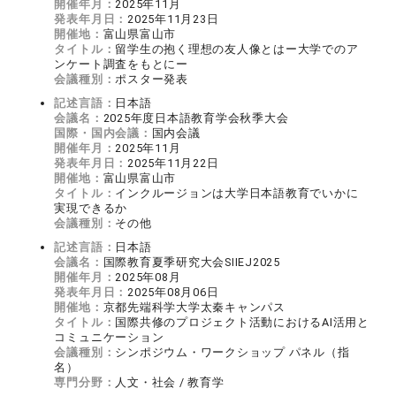
開催年月：
2025年11月
発表年月日：
2025年11月23日
開催地：
富山県富山市
タイトル：
留学生の抱く理想の友人像とはー大学でのア
ンケート調査をもとにー
会議種別：
ポスター発表
記述言語：
日本語
会議名：
2025年度日本語教育学会秋季大会
国際・国内会議：
国内会議
開催年月：
2025年11月
発表年月日：
2025年11月22日
開催地：
富山県富山市
タイトル：
インクルージョンは大学日本語教育でいかに
実現できるか
会議種別：
その他
記述言語：
日本語
会議名：
国際教育夏季研究大会SIIEJ2025
開催年月：
2025年08月
発表年月日：
2025年08月06日
開催地：
京都先端科学大学太秦キャンパス
タイトル：
国際共修のプロジェクト活動におけるAI活用と
コミュニケーション
会議種別：
シンポジウム・ワークショップ パネル（指
名）
専門分野：
人文・社会 / 教育学