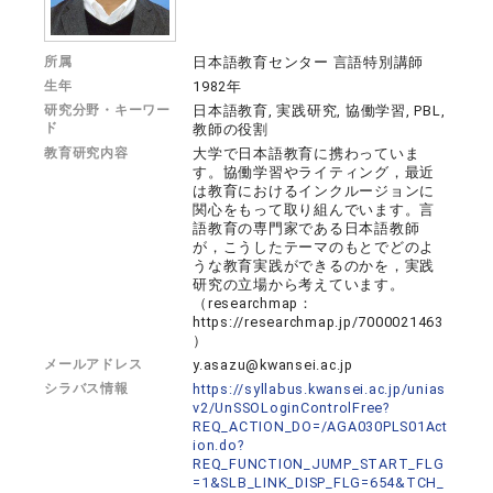
所属
日本語教育センター 言語特別講師
生年
1982年
研究分野・キーワー
日本語教育, 実践研究, 協働学習, PBL,
ド
教師の役割
教育研究内容
大学で日本語教育に携わっていま
す。協働学習やライティング，最近
は教育におけるインクルージョンに
関心をもって取り組んでいます。言
語教育の専門家である日本語教師
が，こうしたテーマのもとでどのよ
うな教育実践ができるのかを，実践
研究の立場から考えています。
（researchmap：
https://researchmap.jp/7000021463
）
メールアドレス
y.asazu@kwansei.ac.jp
シラバス情報
https://syllabus.kwansei.ac.jp/unias
v2/UnSSOLoginControlFree?
REQ_ACTION_DO=/AGA030PLS01Act
ion.do?
REQ_FUNCTION_JUMP_START_FLG
=1&SLB_LINK_DISP_FLG=654&TCH_