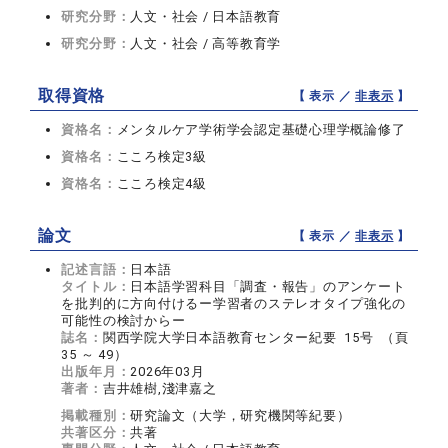
研究分野：
人文・社会 / 日本語教育
研究分野：
人文・社会 / 高等教育学
取得資格
【 表示 ／
非表示
】
資格名：
メンタルケア学術学会認定基礎心理学概論修了
資格名：
こころ検定3級
資格名：
こころ検定4級
論文
【 表示 ／
非表示
】
記述言語：
日本語
タイトル：
日本語学習科目「調査・報告」のアンケート
を批判的に方向付けるー学習者のステレオタイプ強化の
可能性の検討からー
誌名：
関西学院大学日本語教育センター紀要 15号 （頁
35 ～ 49）
出版年月：
2026年03月
著者：
吉井雄樹,淺津嘉之
掲載種別：
研究論文（大学，研究機関等紀要）
共著区分：
共著