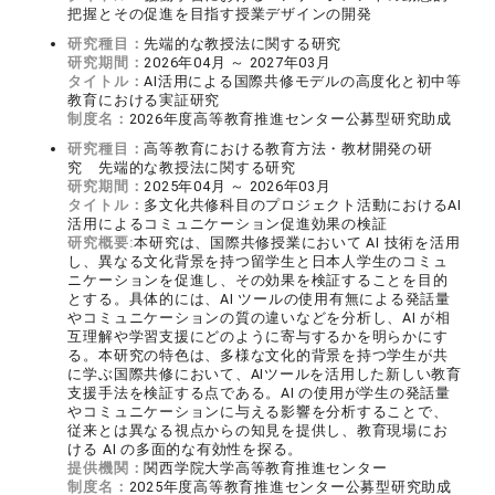
把握とその促進を目指す授業デザインの開発
研究種目：
先端的な教授法に関する研究
研究期間：
2026年04月 ～ 2027年03月
タイトル：
AI活用による国際共修モデルの高度化と初中等
教育における実証研究
制度名：
2026年度高等教育推進センター公募型研究助成
研究種目：
高等教育における教育方法・教材開発の研
究 先端的な教授法に関する研究
研究期間：
2025年04月 ～ 2026年03月
タイトル：
多文化共修科目のプロジェクト活動におけるAI
活用によるコミュニケーション促進効果の検証
研究概要:
本研究は、国際共修授業において AI 技術を活用
し、異なる文化背景を持つ留学生と日本人学生のコミュ
ニケーションを促進し、その効果を検証することを目的
とする。具体的には、AI ツールの使用有無による発話量
やコミュニケーションの質の違いなどを分析し、AI が相
互理解や学習支援にどのように寄与するかを明らかにす
る。本研究の特色は、多様な文化的背景を持つ学生が共
に学ぶ国際共修において、AIツールを活用した新しい教育
支援手法を検証する点である。AI の使用が学生の発話量
やコミュニケーションに与える影響を分析することで、
従来とは異なる視点からの知見を提供し、教育現場にお
ける AI の多面的な有効性を探る。
提供機関：
関西学院大学高等教育推進センター
制度名：
2025年度高等教育推進センター公募型研究助成