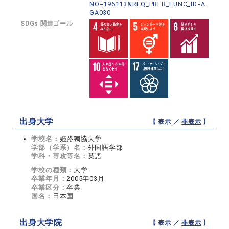
NO=196113&REQ_PRFR_FUNC_ID=A
GA030
SDGs 関連ゴール
出身大学
【 表示 ／
非表示
】
学校名：
姫路獨協大学
学部（学系）名：
外国語学部
学科・専攻等名：
英語
学校の種類：
大学
卒業年月：
2005年03月
卒業区分：
卒業
国名：
日本国
出身大学院
【 表示 ／
非表示
】