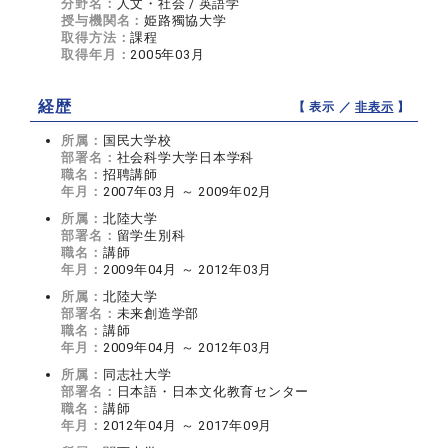
分野名：
人文・社会 / 英語学
授与機関名：
姫路獨協大学
取得方法：
課程
取得年月：
2005年03月
経歴
【 表示 ／
非表示
】
所属：
国民大学校
部署名：
社会科学大学日本学科
職名：
招聘講師
年月：
2007年03月 ～ 2009年02月
所属：
北陸大学
部署名：
留学生別科
職名：
講師
年月：
2009年04月 ～ 2012年03月
所属：
北陸大学
部署名：
未来創造学部
職名：
講師
年月：
2009年04月 ～ 2012年03月
所属：
同志社大学
部署名：
日本語・日本文化教育センター
職名：
講師
年月：
2012年04月 ～ 2017年09月