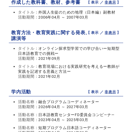
作成した教科書、教材、参考書
【 表示 ／
非表示
】
タイトル：
外国人生徒のための地理（日本編）副教材
活動期間：
2006年04月 ～ 2007年03月
教育方法・教育実践に関する発表、
【 表示 ／
非表示
】
講演等
タイトル：
オンライン探求型学習での学び合いー短期型
日本語教育での挑戦ー
活動期間：
2021年09月
タイトル：
教育現場における実践研究を考えるー教師が
実践を記述する意義と方法ー
活動期間：
2021年02月
学内活動
【 表示 ／
非表示
】
活動名称：
融合プログラムコーディネーター
活動期間：
2026年04月 ～ 2027年03月
活動名称：
日本語教育センターFD委員会コンビ―ナ―
活動期間：
2023年04月 ～ 2025年03月
活動名称：
短期プログラム日本語コーディネーター