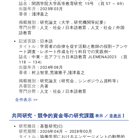
誌名：
関西学院大学高等教育研究 15号 （頁 57 ～ 69）
出版年月：
2025年03月
著者：
淺津嘉之
掲載種別：
研究論文（大学，研究機関等紀要）
専門分野：
人文・社会 / 日本語教育，人文・社会 / 外国
語教育
記述言語：
日本語
タイトル：
学習者の自律を促す活動と教師の役割―アンケ
ート調査・レポート作成を行う科目での実践例―
誌名：
中東・北アフリカ日本語教育 JLEMENA2023 （頁
118 ～ 134）
出版年月：
2024年08月
著者：
村上智里,荒瀬雅子,淺津嘉之
掲載種別：
研究論文（研究会，シンポジウム資料等）
共著区分：
共著
専門分野：
人文・社会 / 日本語教育
全件表示 >>
共同研究・競争的資金等の研究課題
【 表示 ／
非表示
】
研究種目：
基盤研究(C)
研究期間：
2026年04月 ～ 2028年03月
タイトル：
協働学習におけるエンゲージメントの動態的