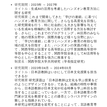
研究期間：
2025年 ～ 2027年
タイトル：
生成AIの活用を考慮したハンズオン教育方法に
関する研究
研究概要:
これまで開発してきた「学びの連鎖」に基づく
ハンズオン教育方法に関して，さらなる高度化を目指し
た研究開発を行う．特に社会的にも大きな影響を与えて
いる生成AIを積極的に取り入れて活用する方法を検討す
る．さらに，これまでのプログラミング，AI活用のみなら
ず，他の理系分野や，国際共修など様々な分野におい
て，「学びの連鎖」に基づくハンズオン教育の有効な領
域の拡大を目指す．また，ハンズオンの実践の場とし
て，関西学院が設置する高等部および千里国際高等部中
等部を中心とすることで，関西学院全体としてAI活用等を
中心とした一貫教育を強力に推進する．
制度名：
関西学院大学共同研究（学長指定研究）
研究期間：
2023年04月 ～ 2024年03月
タイトル：
日本語教師はいかにして日本文化授業を担当
できるか
研究概要:
研究課題は「日本語教師は文化を学ぶ授業をど
のようにデザインできるか」である。組織の特性や事情
から，日本語教師が日本文化や社会時事を学ぶ科目を担
当することは起こっているが，一方で，日本語教育の専
門家が文化を教授することの適否とシラバスデザインの
難しさも指摘されている。
本研究は研究課題を追究することによって，言語教育専