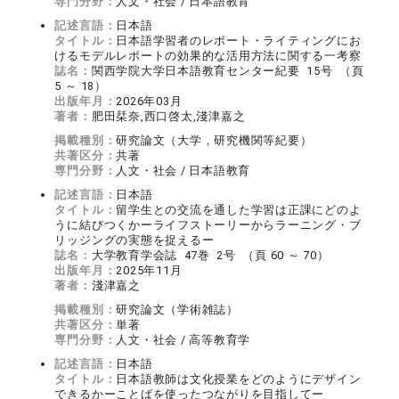
専門分野：
人文・社会 / 日本語教育
記述言語：
日本語
タイトル：
日本語学習者のレポート・ライティングにお
けるモデルレポートの効果的な活用方法に関する一考察
誌名：
関西学院大学日本語教育センター紀要 15号 （頁
5 ～ 18）
出版年月：
2026年03月
著者：
肥田栞奈,西口啓太,淺津嘉之
掲載種別：
研究論文（大学，研究機関等紀要）
共著区分：
共著
専門分野：
人文・社会 / 日本語教育
記述言語：
日本語
タイトル：
留学生との交流を通した学習は正課にどのよ
うに結びつくかーライフストーリーからラーニング・ブ
リッジングの実態を捉えるー
誌名：
大学教育学会誌 47巻 2号 （頁 60 ～ 70）
出版年月：
2025年11月
著者：
淺津嘉之
掲載種別：
研究論文（学術雑誌）
共著区分：
単著
専門分野：
人文・社会 / 高等教育学
記述言語：
日本語
タイトル：
日本語教師は文化授業をどのようにデザイン
できるかーことばを使ったつながりを目指してー