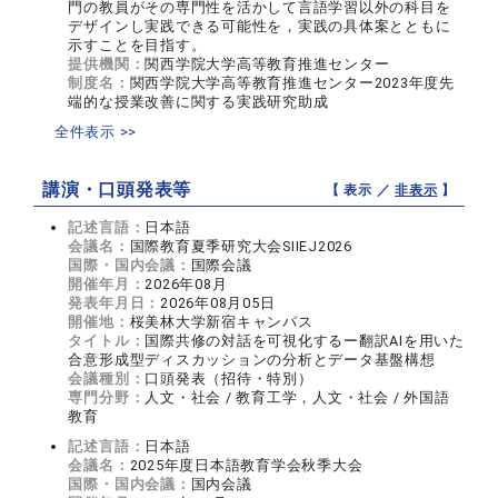
門の教員がその専門性を活かして言語学習以外の科目を
デザインし実践できる可能性を，実践の具体案とともに
示すことを目指す。
提供機関：
関西学院大学高等教育推進センター
制度名：
関西学院大学高等教育推進センター2023年度先
端的な授業改善に関する実践研究助成
全件表示 >>
講演・口頭発表等
【 表示 ／
非表示
】
記述言語：
日本語
会議名：
国際教育夏季研究大会SIIEJ2026
国際・国内会議：
国際会議
開催年月：
2026年08月
発表年月日：
2026年08月05日
開催地：
桜美林大学新宿キャンパス
タイトル：
国際共修の対話を可視化するー翻訳AIを用いた
合意形成型ディスカッションの分析とデータ基盤構想
会議種別：
口頭発表（招待・特別）
専門分野：
人文・社会 / 教育工学，人文・社会 / 外国語
教育
記述言語：
日本語
会議名：
2025年度日本語教育学会秋季大会
国際・国内会議：
国内会議