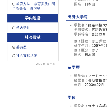
教育方法・教育実践に関
国名：
日本国
する発表、講演等
出身大学院
学内運営
学校名：
姫路獨協大
学内活動
学部等名：
言語教育
学科等名：
言語教育
社会貢献
修了課程：
修士課程
修了年月：
2007年0
委員歴
修了区分：
修了
国名：
日本国
社会貢献活動
2026/06/23 更新
留学歴
留学先：
マードック大学
経歴名：
長期交換留
年月：
2003年02月 
学位
学位名：
修士（言語