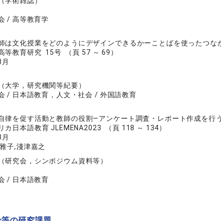
（学術雑誌）
 / 高等教育学
師は文化授業をどのようにデザインできるかーことばを使ったつな
等教育研究 15号 （頁 57 ～ 69）
3月
（大学，研究機関等紀要）
 / 日本語教育，人文・社会 / 外国語教育
自律を促す活動と教師の役割―アンケート調査・レポート作成を行
日本語教育 JLEMENA2023 （頁 118 ～ 134）
8月
雅子,淺津嘉之
（研究会，シンポジウム資料等）
 / 日本語教育
金等の研究課題