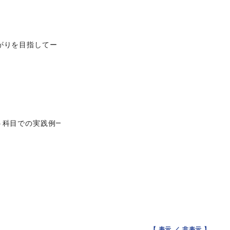
がりを目指してー
う科目での実践例―
【 表示 ／
非表示
】