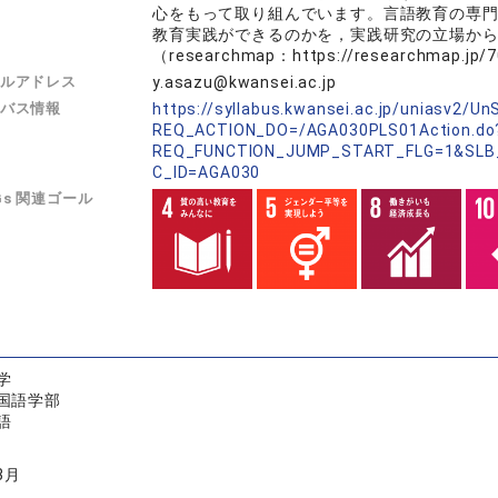
心をもって取り組んでいます。言語教育の専
教育実践ができるのかを，実践研究の立場か
（researchmap：https://researchmap.jp/
ルアドレス
y.asazu@kwansei.ac.jp
バス情報
https://syllabus.kwansei.ac.jp/uniasv2/U
REQ_ACTION_DO=/AGA030PLS01Action.do
REQ_FUNCTION_JUMP_START_FLG=1&SLB
C_ID=AGA030
Gs 関連ゴール
学
国語学部
語
3月