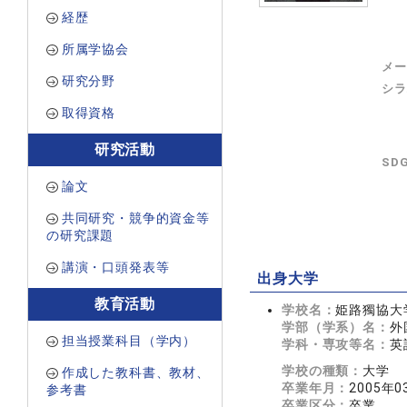
経歴
所属学協会
メー
研究分野
シラ
取得資格
研究活動
SD
論文
共同研究・競争的資金等
の研究課題
講演・口頭発表等
出身大学
教育活動
学校名：
姫路獨協大
学部（学系）名：
外
担当授業科目（学内）
学科・専攻等名：
英
学校の種類：
大学
作成した教科書、教材、
卒業年月：
2005年0
参考書
卒業区分：
卒業