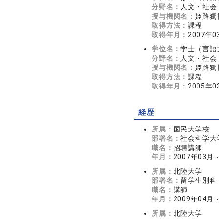
分野名：
人文・社会 
授与機関名：
姫路獨
取得方法：
課程
取得年月：
2007年0
学位名：
学士（言語
分野名：
人文・社会 
授与機関名：
姫路獨
取得方法：
課程
取得年月：
2005年0
経歴
所属：
国民大学校
部署名：
社会科学大
職名：
招聘講師
年月：
2007年03月 
所属：
北陸大学
部署名：
留学生別科
職名：
講師
年月：
2009年04月 
所属：
北陸大学