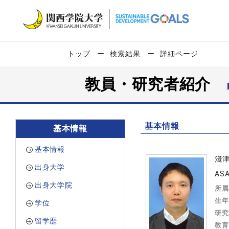
トップ
検索結果
詳細ページ
教員・研究者紹介
基本情報
基本情報
基本情報
淺
出身大学
ASA
出身大学院
所属
生年
学位
研究
留学歴
教育