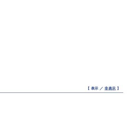
【 表示 ／
非表示
】