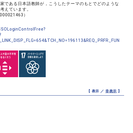
門家である日本語教師が，こうしたテーマのもとでどのような
ら考えています。
7000021463）
nSSOLoginControlFree?
?
_LINK_DISP_FLG=654&TCH_NO=196113&REQ_PRFR_FUN
【 表示 ／
非表示
】