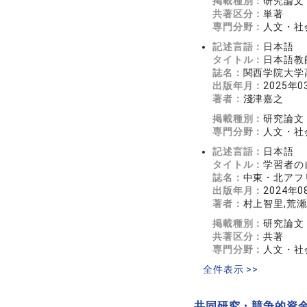
掲載種別：
研究論文
共著区分：
単著
専門分野：
人文・社会
記述言語：
日本語
タイトル：
日本語教
誌名：
関西学院大学高
出版年月：
2025年0
著者：
淺津嘉之
掲載種別：
研究論文
専門分野：
人文・社会
記述言語：
日本語
タイトル：
学習者の
誌名：
中東・北アフリカ
出版年月：
2024年0
著者：
村上智里,荒瀬
掲載種別：
研究論文
共著区分：
共著
専門分野：
人文・社会
全件表示 >>
共同研究・競争的資