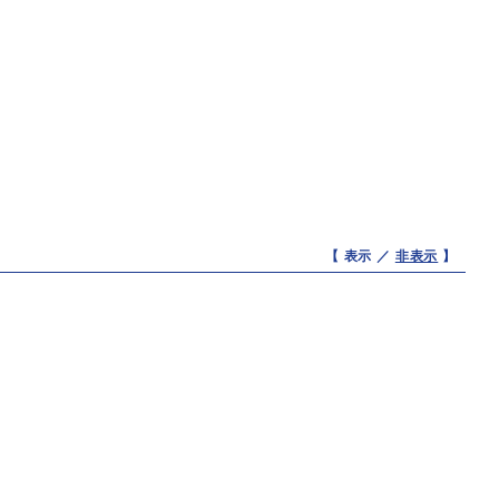
【 表示 ／
非表示
】