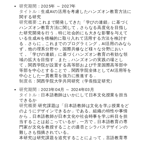
研究期間：
2025年 ～ 2027年
タイトル：
生成AIの活用を考慮したハンズオン教育方法に
関する研究
研究概要:
これまで開発してきた「学びの連鎖」に基づく
ハンズオン教育方法に関して，さらなる高度化を目指し
た研究開発を行う．特に社会的にも大きな影響を与えて
いる生成AIを積極的に取り入れて活用する方法を検討す
る．さらに，これまでのプログラミング，AI活用のみなら
ず，他の理系分野や，国際共修など様々な分野におい
て，「学びの連鎖」に基づくハンズオン教育の有効な領
域の拡大を目指す．また，ハンズオンの実践の場とし
て，関西学院が設置する高等部および千里国際高等部中
等部を中心とすることで，関西学院全体としてAI活用等を
中心とした一貫教育を強力に推進する．
制度名：
関西学院大学共同研究（学長指定研究）
研究期間：
2023年04月 ～ 2024年03月
タイトル：
日本語教師はいかにして日本文化授業を担当
できるか
研究概要:
研究課題は「日本語教師は文化を学ぶ授業をど
のようにデザインできるか」である。組織の特性や事情
から，日本語教師が日本文化や社会時事を学ぶ科目を担
当することは起こっているが，一方で，日本語教育の専
門家が文化を教授することの適否とシラバスデザインの
難しさも指摘されている。
本研究は研究課題を追究することによって，言語教育専