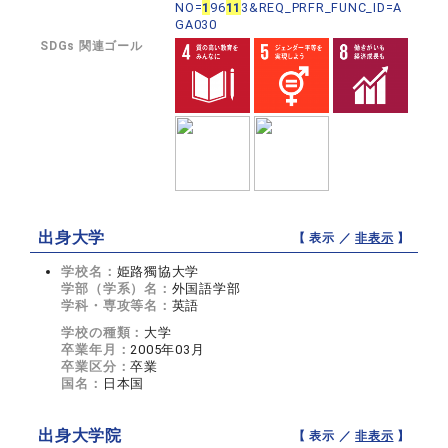
NO=
1
96
1
1
3&REQ_PRFR_FUNC_ID=A
GA030
SDGs 関連ゴール
出身大学
【 表示 ／
非表示
】
学校名：
姫路獨協大学
学部（学系）名：
外国語学部
学科・専攻等名：
英語
学校の種類：
大学
卒業年月：
2005年03月
卒業区分：
卒業
国名：
日本国
出身大学院
【 表示 ／
非表示
】