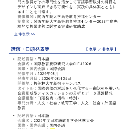
門の教員がその専門性を活かして言語学習以外の科目を
デザインし実践できる可能性を，実践の具体案とともに
示すことを目指す。
提供機関：
関西学院大学高等教育推進センター
制度名：
関西学院大学高等教育推進センター2023年度先
端的な授業改善に関する実践研究助成
全件表示 >>
講演・口頭発表等
【 表示 ／
非表示
】
記述言語：
日本語
会議名：
国際教育夏季研究大会SIIEJ2026
国際・国内会議：
国際会議
開催年月：
2026年08月
発表年月日：
2026年08月05日
開催地：
桜美林大学新宿キャンパス
タイトル：
国際共修の対話を可視化するー翻訳AIを用いた
合意形成型ディスカッションの分析とデータ基盤構想
会議種別：
口頭発表（招待・特別）
専門分野：
人文・社会 / 教育工学，人文・社会 / 外国語
教育
記述言語：
日本語
会議名：
2025年度日本語教育学会秋季大会
国際・国内会議：
国内会議