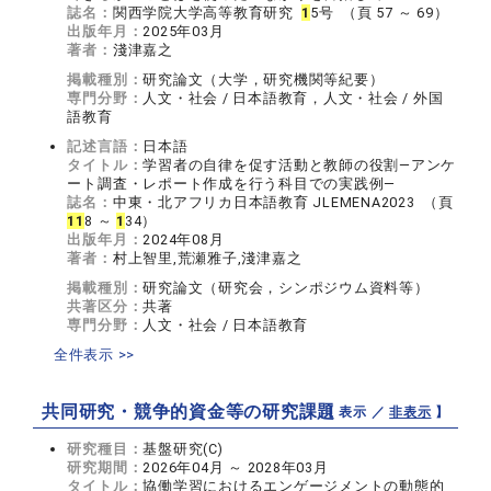
誌名：
関西学院大学高等教育研究
1
5号 （頁 57 ～ 69）
出版年月：
2025年03月
著者：
淺津嘉之
掲載種別：
研究論文（大学，研究機関等紀要）
専門分野：
人文・社会 / 日本語教育，人文・社会 / 外国
語教育
記述言語：
日本語
タイトル：
学習者の自律を促す活動と教師の役割―アンケ
ート調査・レポート作成を行う科目での実践例―
誌名：
中東・北アフリカ日本語教育 JLEMENA2023 （頁
1
1
8 ～
1
34）
出版年月：
2024年08月
著者：
村上智里,荒瀬雅子,淺津嘉之
掲載種別：
研究論文（研究会，シンポジウム資料等）
共著区分：
共著
専門分野：
人文・社会 / 日本語教育
全件表示 >>
共同研究・競争的資金等の研究課題
【 表示 ／
非表示
】
研究種目：
基盤研究(C)
研究期間：
2026年04月 ～ 2028年03月
タイトル：
協働学習におけるエンゲージメントの動態的