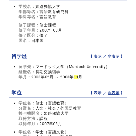
学校名：
姫路獨協大学
学部等名：
言語教育研究科
学科等名：
言語教育
修了課程：
修士課程
修了年月：
2007年03月
修了区分：
修了
国名：
日本国
留学歴
【 表示 ／
非表示
】
留学先：
マードック大学（Murdoch University）
経歴名：
長期交換留学
年月：
2003年02月 ～ 2003年
1
1
月
学位
【 表示 ／
非表示
】
学位名：
修士（言語教育）
分野名：
人文・社会 / 外国語教育
授与機関名：
姫路獨協大学
取得方法：
課程
取得年月：
2007年03月
学位名：
学士（言語文化）