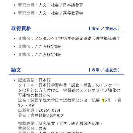
研究分野：
人文・社会 / 日本語教育
研究分野：
人文・社会 / 高等教育学
取得資格
【 表示 ／
非表示
】
資格名：
メンタルケア学術学会認定基礎心理学概論修了
資格名：
こころ検定3級
資格名：
こころ検定4級
論文
【 表示 ／
非表示
】
記述言語：
日本語
タイトル：
日本語学習科目「調査・報告」のアンケート
を批判的に方向付けるー学習者のステレオタイプ強化の
可能性の検討からー
誌名：
関西学院大学日本語教育センター紀要
1
5号 （頁
35 ～ 49）
出版年月：
2026年03月
著者：
吉井雄樹,淺津嘉之
掲載種別：
研究論文（大学，研究機関等紀要）
共著区分：
共著