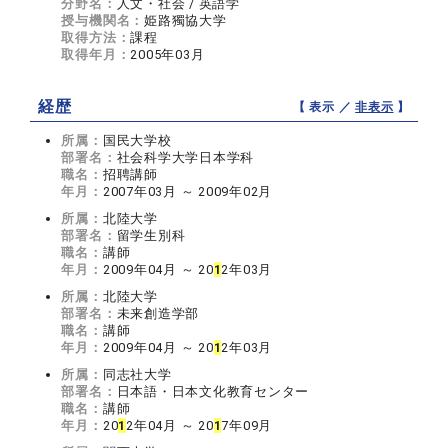
分野名：
人文・社会 / 英語学
授与機関名：
姫路獨協大学
取得方法：
課程
取得年月：
2005年03月
経歴
【 表示 ／
非表示
】
所属：
国民大学校
部署名：
社会科学大学日本学科
職名：
招聘講師
年月：
2007年03月 ～ 2009年02月
所属：
北陸大学
部署名：
留学生別科
職名：
講師
年月：
2009年04月 ～ 20
1
2年03月
所属：
北陸大学
部署名：
未来創造学部
職名：
講師
年月：
2009年04月 ～ 20
1
2年03月
所属：
同志社大学
部署名：
日本語・日本文化教育センター
職名：
講師
年月：
20
1
2年04月 ～ 20
1
7年09月