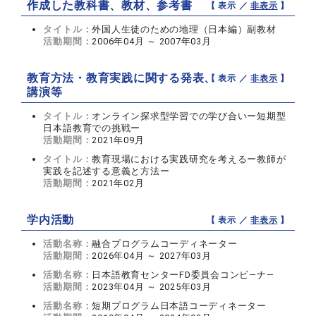
作成した教科書、教材、参考書
【 表示 ／
非表示
】
タイトル：
外国人生徒のための地理（日本編）副教材
活動期間：
2006年04月 ～ 2007年03月
教育方法・教育実践に関する発表、
【 表示 ／
非表示
】
講演等
タイトル：
オンライン探求型学習での学び合いー短期型
日本語教育での挑戦ー
活動期間：
2021年09月
タイトル：
教育現場における実践研究を考えるー教師が
実践を記述する意義と方法ー
活動期間：
2021年02月
学内活動
【 表示 ／
非表示
】
活動名称：
融合プログラムコーディネーター
活動期間：
2026年04月 ～ 2027年03月
活動名称：
日本語教育センターFD委員会コンビ―ナ―
活動期間：
2023年04月 ～ 2025年03月
活動名称：
短期プログラム日本語コーディネーター