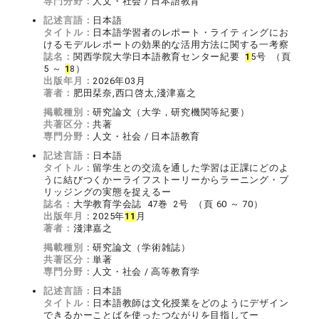
専門分野：
人文・社会 / 日本語教育
記述言語：
日本語
タイトル：
日本語学習者のレポート・ライティングにお
けるモデルレポートの効果的な活用方法に関する一考察
誌名：
関西学院大学日本語教育センター紀要
1
5号 （頁
5 ～
1
8）
出版年月：
2026年03月
著者：
肥田栞奈,西口啓太,淺津嘉之
掲載種別：
研究論文（大学，研究機関等紀要）
共著区分：
共著
専門分野：
人文・社会 / 日本語教育
記述言語：
日本語
タイトル：
留学生との交流を通した学習は正課にどのよ
うに結びつくかーライフストーリーからラーニング・ブ
リッジングの実態を捉えるー
誌名：
大学教育学会誌 47巻 2号 （頁 60 ～ 70）
出版年月：
2025年
1
1
月
著者：
淺津嘉之
掲載種別：
研究論文（学術雑誌）
共著区分：
単著
専門分野：
人文・社会 / 高等教育学
記述言語：
日本語
タイトル：
日本語教師は文化授業をどのようにデザイン
できるかーことばを使ったつながりを目指してー