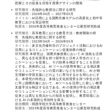
把握とその促進を目指す授業デザインの開発
研究種目：
先端的な教授法に関する研究
研究期間：
2026年04月 ～ 2027年03月
タイトル：
AI活用による国際共修モデルの高度化と初中等
教育における実証研究
制度名：
2026年度高等教育推進センター公募型研究助成
研究種目：
高等教育における教育方法・教材開発の研
究 先端的な教授法に関する研究
研究期間：
2025年04月 ～ 2026年03月
タイトル：
多文化共修科目のプロジェクト活動におけるAI
活用によるコミュニケーション促進効果の検証
研究概要:
本研究は、国際共修授業において AI 技術を活用
し、異なる文化背景を持つ留学生と日本人学生のコミュ
ニケーションを促進し、その効果を検証することを目的
とする。具体的には、AI ツールの使用有無による発話量
やコミュニケーションの質の違いなどを分析し、AI が相
互理解や学習支援にどのように寄与するかを明らかにす
る。本研究の特色は、多様な文化的背景を持つ学生が共
に学ぶ国際共修において、AIツールを活用した新しい教育
支援手法を検証する点である。AI の使用が学生の発話量
やコミュニケーションに与える影響を分析することで、
従来とは異なる視点からの知見を提供し、教育現場にお
ける AI の多面的な有効性を探る。
提供機関：
関西学院大学高等教育推進センター
制度名：
2025年度高等教育推進センター公募型研究助成