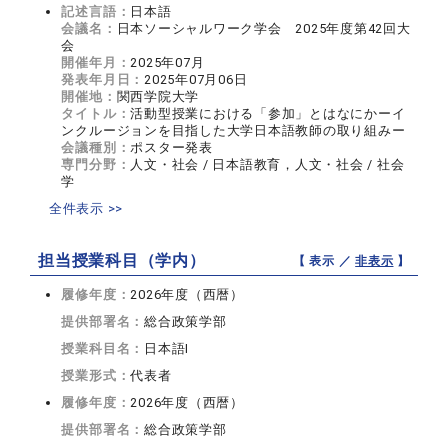
記述言語：
日本語
会議名：
日本ソーシャルワーク学会 2025年度第42回大
会
開催年月：
2025年07月
発表年月日：
2025年07月06日
開催地：
関西学院大学
タイトル：
活動型授業における「参加」とはなにかーイ
ンクルージョンを目指した大学日本語教師の取り組みー
会議種別：
ポスター発表
専門分野：
人文・社会 / 日本語教育，人文・社会 / 社会
学
全件表示 >>
担当授業科目（学内）
【 表示 ／
非表示
】
履修年度：
2026年度（西暦）
提供部署名：
総合政策学部
授業科目名：
日本語I
授業形式：
代表者
履修年度：
2026年度（西暦）
提供部署名：
総合政策学部