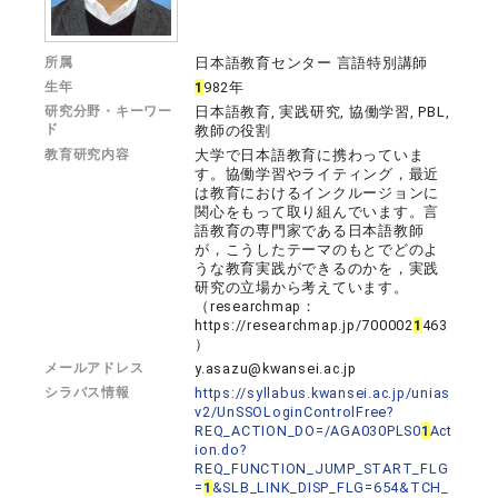
所属
日本語教育センター 言語特別講師
生年
1
982年
研究分野・キーワー
日本語教育, 実践研究, 協働学習, PBL,
ド
教師の役割
教育研究内容
大学で日本語教育に携わっていま
す。協働学習やライティング，最近
は教育におけるインクルージョンに
関心をもって取り組んでいます。言
語教育の専門家である日本語教師
が，こうしたテーマのもとでどのよ
うな教育実践ができるのかを，実践
研究の立場から考えています。
（researchmap：
https://researchmap.jp/700002
1
463
）
メールアドレス
y.asazu@kwansei.ac.jp
シラバス情報
https://syllabus.kwansei.ac.jp/unias
v2/UnSSOLoginControlFree?
REQ_ACTION_DO=/AGA030PLS0
1
Act
ion.do?
REQ_FUNCTION_JUMP_START_FLG
=
1
&SLB_LINK_DISP_FLG=654&TCH_