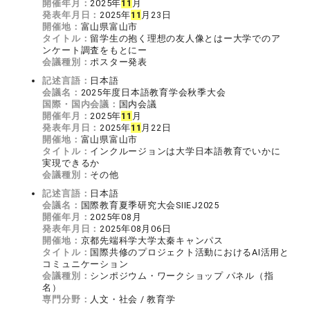
開催年月：
2025年
1
1
月
発表年月日：
2025年
1
1
月23日
開催地：
富山県富山市
タイトル：
留学生の抱く理想の友人像とはー大学でのア
ンケート調査をもとにー
会議種別：
ポスター発表
記述言語：
日本語
会議名：
2025年度日本語教育学会秋季大会
国際・国内会議：
国内会議
開催年月：
2025年
1
1
月
発表年月日：
2025年
1
1
月22日
開催地：
富山県富山市
タイトル：
インクルージョンは大学日本語教育でいかに
実現できるか
会議種別：
その他
記述言語：
日本語
会議名：
国際教育夏季研究大会SIIEJ2025
開催年月：
2025年08月
発表年月日：
2025年08月06日
開催地：
京都先端科学大学太秦キャンパス
タイトル：
国際共修のプロジェクト活動におけるAI活用と
コミュニケーション
会議種別：
シンポジウム・ワークショップ パネル（指
名）
専門分野：
人文・社会 / 教育学