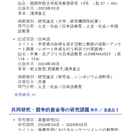
誌名：
関西学院大学高等教育研究 15号 （頁 57 ～ 69）
出版年月：
2025年03月
著者：
淺津嘉之
掲載種別：
研究論文（大学，研究機関等紀要）
専門分野：
人文・社会 / 日本語教育，人文・社会 / 外国
語教育
記述言語：
日本語
タイトル：
学習者の自律を促す活動と教師の役割―アンケ
ート調査・レポート作成を行う科目での実践例―
誌名：
中東・北アフリカ日本語教育 JLEMENA2023 （頁
118 ～ 134）
出版年月：
2024年08月
著者：
村上智里,荒瀬雅子,淺津嘉之
掲載種別：
研究論文（研究会，シンポジウム資料等）
共著区分：
共著
専門分野：
人文・社会 / 日本語教育
全件表示 >>
共同研究・競争的資金等の研究課題
【 表示 ／
非表示
】
研究種目：
基盤研究(C)
研究期間：
2026年04月 ～ 2028年03月
タイトル：
協働学習におけるエンゲージメントの動態的