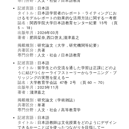
専門分野：
人文・社会 / 日本語教育
記述言語：
日本語
タイトル：
日本語学習者のレポート・ライティングにお
けるモデルレポートの効果的な活用方法に関する一考察
誌名：
関西学院大学日本語教育センター紀要 15号 （頁
5 ～ 18）
出版年月：
2026年03月
著者：
肥田栞奈,西口啓太,淺津嘉之
掲載種別：
研究論文（大学，研究機関等紀要）
共著区分：
共著
専門分野：
人文・社会 / 日本語教育
記述言語：
日本語
タイトル：
留学生との交流を通した学習は正課にどのよ
うに結びつくかーライフストーリーからラーニング・ブ
リッジングの実態を捉えるー
誌名：
大学教育学会誌 47巻 2号 （頁 60 ～ 70）
出版年月：
2025年11月
著者：
淺津嘉之
掲載種別：
研究論文（学術雑誌）
共著区分：
単著
専門分野：
人文・社会 / 高等教育学
記述言語：
日本語
タイトル：
日本語教師は文化授業をどのようにデザイン
できるかーことばを使ったつながりを目指してー