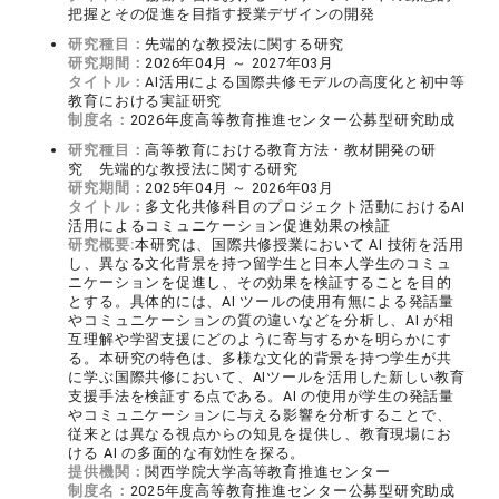
把握とその促進を目指す授業デザインの開発
研究種目：
先端的な教授法に関する研究
研究期間：
2026年04月 ～ 2027年03月
タイトル：
AI活用による国際共修モデルの高度化と初中等
教育における実証研究
制度名：
2026年度高等教育推進センター公募型研究助成
研究種目：
高等教育における教育方法・教材開発の研
究 先端的な教授法に関する研究
研究期間：
2025年04月 ～ 2026年03月
タイトル：
多文化共修科目のプロジェクト活動におけるAI
活用によるコミュニケーション促進効果の検証
研究概要:
本研究は、国際共修授業において AI 技術を活用
し、異なる文化背景を持つ留学生と日本人学生のコミュ
ニケーションを促進し、その効果を検証することを目的
とする。具体的には、AI ツールの使用有無による発話量
やコミュニケーションの質の違いなどを分析し、AI が相
互理解や学習支援にどのように寄与するかを明らかにす
る。本研究の特色は、多様な文化的背景を持つ学生が共
に学ぶ国際共修において、AIツールを活用した新しい教育
支援手法を検証する点である。AI の使用が学生の発話量
やコミュニケーションに与える影響を分析することで、
従来とは異なる視点からの知見を提供し、教育現場にお
ける AI の多面的な有効性を探る。
提供機関：
関西学院大学高等教育推進センター
制度名：
2025年度高等教育推進センター公募型研究助成