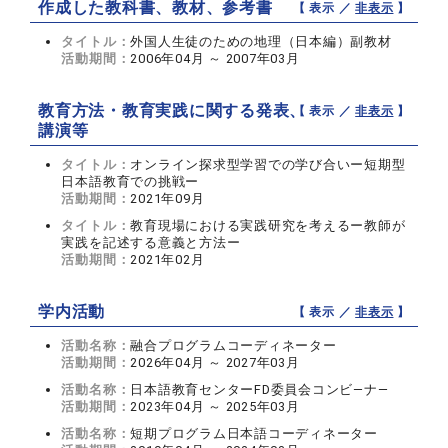
作成した教科書、教材、参考書
【 表示 ／
非表示
】
タイトル：
外国人生徒のための地理（日本編）副教材
活動期間：
2006年04月 ～ 2007年03月
教育方法・教育実践に関する発表、
【 表示 ／
非表示
】
講演等
タイトル：
オンライン探求型学習での学び合いー短期型
日本語教育での挑戦ー
活動期間：
2021年09月
タイトル：
教育現場における実践研究を考えるー教師が
実践を記述する意義と方法ー
活動期間：
2021年02月
学内活動
【 表示 ／
非表示
】
活動名称：
融合プログラムコーディネーター
活動期間：
2026年04月 ～ 2027年03月
活動名称：
日本語教育センターFD委員会コンビ―ナ―
活動期間：
2023年04月 ～ 2025年03月
活動名称：
短期プログラム日本語コーディネーター