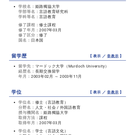
学校名：
姫路獨協大学
学部等名：
言語教育研究科
学科等名：
言語教育
修了課程：
修士課程
修了年月：
2007年03月
修了区分：
修了
国名：
日本国
留学歴
【 表示 ／
非表示
】
留学先：
マードック大学（Murdoch University）
経歴名：
長期交換留学
年月：
2003年02月 ～ 2003年11月
学位
【 表示 ／
非表示
】
学位名：
修士（言語教育）
分野名：
人文・社会 / 外国語教育
授与機関名：
姫路獨協大学
取得方法：
課程
取得年月：
2007年03月
学位名：
学士（言語文化）