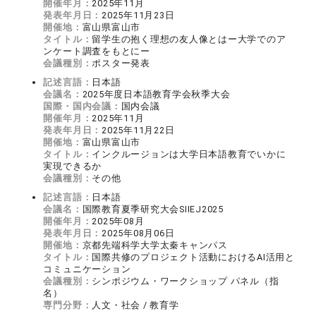
開催年月：
2025年11月
発表年月日：
2025年11月23日
開催地：
富山県富山市
タイトル：
留学生の抱く理想の友人像とはー大学でのア
ンケート調査をもとにー
会議種別：
ポスター発表
記述言語：
日本語
会議名：
2025年度日本語教育学会秋季大会
国際・国内会議：
国内会議
開催年月：
2025年11月
発表年月日：
2025年11月22日
開催地：
富山県富山市
タイトル：
インクルージョンは大学日本語教育でいかに
実現できるか
会議種別：
その他
記述言語：
日本語
会議名：
国際教育夏季研究大会SIIEJ2025
開催年月：
2025年08月
発表年月日：
2025年08月06日
開催地：
京都先端科学大学太秦キャンパス
タイトル：
国際共修のプロジェクト活動におけるAI活用と
コミュニケーション
会議種別：
シンポジウム・ワークショップ パネル（指
名）
専門分野：
人文・社会 / 教育学