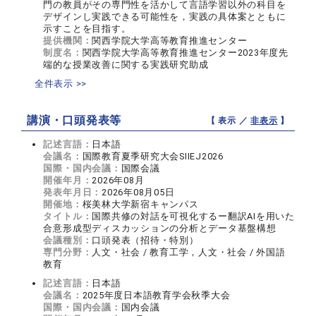
門の教員がその専門性を活かして言語学習以外の科目を
デザインし実践できる可能性を，実践の具体案とともに
示すことを目指す。
提供機関：
関西学院大学高等教育推進センター
制度名：
関西学院大学高等教育推進センター2023年度先
端的な授業改善に関する実践研究助成
全件表示 >>
講演・口頭発表等
【 表示 ／
非表示
】
記述言語：
日本語
会議名：
国際教育夏季研究大会SIIEJ2026
国際・国内会議：
国際会議
開催年月：
2026年08月
発表年月日：
2026年08月05日
開催地：
桜美林大学新宿キャンパス
タイトル：
国際共修の対話を可視化するー翻訳AIを用いた
合意形成型ディスカッションの分析とデータ基盤構想
会議種別：
口頭発表（招待・特別）
専門分野：
人文・社会 / 教育工学，人文・社会 / 外国語
教育
記述言語：
日本語
会議名：
2025年度日本語教育学会秋季大会
国際・国内会議：
国内会議