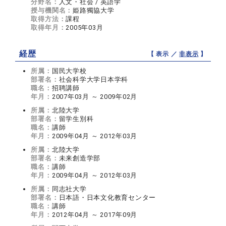
分野名：
人文・社会 / 英語学
授与機関名：
姫路獨協大学
取得方法：
課程
取得年月：
2005年03月
経歴
【 表示 ／
非表示
】
所属：
国民大学校
部署名：
社会科学大学日本学科
職名：
招聘講師
年月：
2007年03月 ～ 2009年02月
所属：
北陸大学
部署名：
留学生別科
職名：
講師
年月：
2009年04月 ～ 2012年03月
所属：
北陸大学
部署名：
未来創造学部
職名：
講師
年月：
2009年04月 ～ 2012年03月
所属：
同志社大学
部署名：
日本語・日本文化教育センター
職名：
講師
年月：
2012年04月 ～ 2017年09月