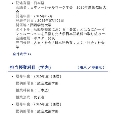
記述言語：
日本語
会議名：
日本ソーシャルワーク学会 2025年度第42回大
会
開催年月：
2025年07月
発表年月日：
2025年07月06日
開催地：
関西学院大学
タイトル：
活動型授業における「参加」とはなにかーイ
ンクルージョンを目指した大学日本語教師の取り組みー
会議種別：
ポスター発表
専門分野：
人文・社会 / 日本語教育，人文・社会 / 社会
学
全件表示 >>
担当授業科目（学内）
【 表示 ／
非表示
】
履修年度：
2026年度（西暦）
提供部署名：
総合政策学部
授業科目名：
日本語I
授業形式：
代表者
履修年度：
2026年度（西暦）
提供部署名：
総合政策学部