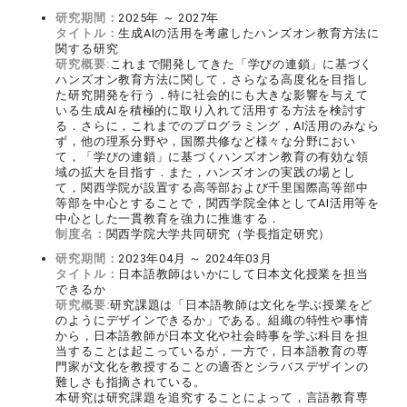
研究期間：
2025年 ～ 2027年
タイトル：
生成AIの活用を考慮したハンズオン教育方法に
関する研究
研究概要:
これまで開発してきた「学びの連鎖」に基づく
ハンズオン教育方法に関して，さらなる高度化を目指し
た研究開発を行う．特に社会的にも大きな影響を与えて
いる生成AIを積極的に取り入れて活用する方法を検討す
る．さらに，これまでのプログラミング，AI活用のみなら
ず，他の理系分野や，国際共修など様々な分野におい
て，「学びの連鎖」に基づくハンズオン教育の有効な領
域の拡大を目指す．また，ハンズオンの実践の場とし
て，関西学院が設置する高等部および千里国際高等部中
等部を中心とすることで，関西学院全体としてAI活用等を
中心とした一貫教育を強力に推進する．
制度名：
関西学院大学共同研究（学長指定研究）
研究期間：
2023年04月 ～ 2024年03月
タイトル：
日本語教師はいかにして日本文化授業を担当
できるか
研究概要:
研究課題は「日本語教師は文化を学ぶ授業をど
のようにデザインできるか」である。組織の特性や事情
から，日本語教師が日本文化や社会時事を学ぶ科目を担
当することは起こっているが，一方で，日本語教育の専
門家が文化を教授することの適否とシラバスデザインの
難しさも指摘されている。
本研究は研究課題を追究することによって，言語教育専