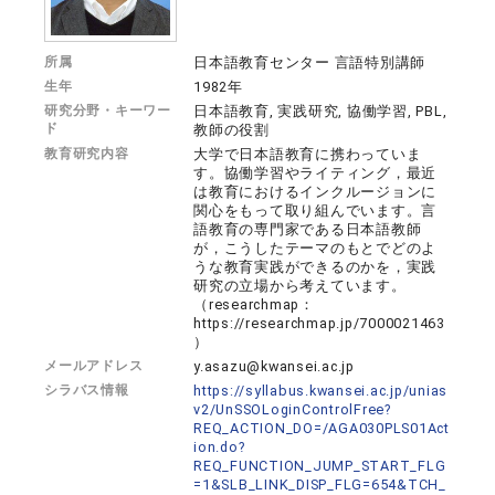
所属
日本語教育センター 言語特別講師
生年
1982年
研究分野・キーワー
日本語教育, 実践研究, 協働学習, PBL,
ド
教師の役割
教育研究内容
大学で日本語教育に携わっていま
す。協働学習やライティング，最近
は教育におけるインクルージョンに
関心をもって取り組んでいます。言
語教育の専門家である日本語教師
が，こうしたテーマのもとでどのよ
うな教育実践ができるのかを，実践
研究の立場から考えています。
（researchmap：
https://researchmap.jp/7000021463
）
メールアドレス
y.asazu@kwansei.ac.jp
シラバス情報
https://syllabus.kwansei.ac.jp/unias
v2/UnSSOLoginControlFree?
REQ_ACTION_DO=/AGA030PLS01Act
ion.do?
REQ_FUNCTION_JUMP_START_FLG
=1&SLB_LINK_DISP_FLG=654&TCH_