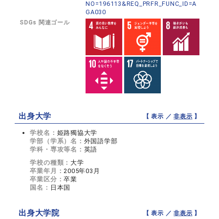
NO=196113&REQ_PRFR_FUNC_ID=A
GA030
SDGs 関連ゴール
出身大学
【 表示 ／
非表示
】
学校名：
姫路獨協大学
学部（学系）名：
外国語学部
学科・専攻等名：
英語
学校の種類：
大学
卒業年月：
2005年03月
卒業区分：
卒業
国名：
日本国
出身大学院
【 表示 ／
非表示
】