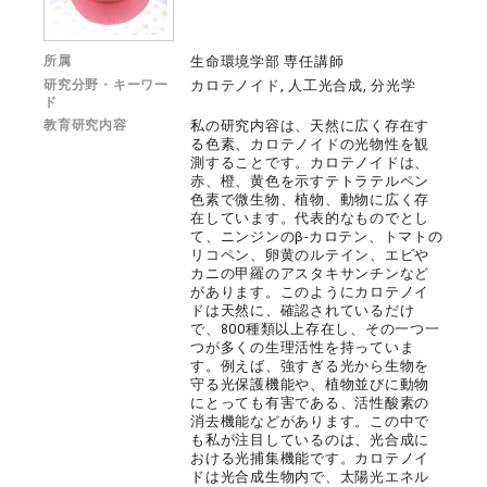
所属
生命環境学部 専任講師
研究分野・キーワー
カロテノイド, 人工光合成, 分光学
ド
教育研究内容
私の研究内容は、天然に広く存在す
る色素、カロテノイドの光物性を観
測することです。カロテノイドは、
赤、橙、黄色を示すテトラテルペン
色素で微生物、植物、動物に広く存
在しています。代表的なものでとし
て、ニンジンのβ-カロテン、トマトの
リコペン、卵黄のルテイン、エビや
カニの甲羅のアスタキサンチンなど
があります。このようにカロテノイ
ドは天然に、確認されているだけ
で、800種類以上存在し、その一つ一
つが多くの生理活性を持っていま
す。例えば、強すぎる光から生物を
守る光保護機能や、植物並びに動物
にとっても有害である、活性酸素の
消去機能などがあります。この中で
も私が注目しているのは、光合成に
おける光捕集機能です。カロテノイ
ドは光合成生物内で、太陽光エネル