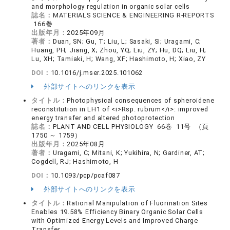
and morphology regulation in organic solar cells
誌名：
MATERIALS SCIENCE & ENGINEERING R-REPORTS
166巻
出版年月：
2025年09月
著者：
Duan, SN; Gu, T; Liu, L; Sasaki, SI; Uragami, C;
Huang, PH; Jiang, X; Zhou, YQ; Liu, ZY; Hu, DQ; Liu, H;
Lu, XH; Tamiaki, H; Wang, XF; Hashimoto, H; Xiao, ZY
DOI：
10.1016/j.mser.2025.101062
外部サイトへのリンクを表示
タイトル：
Photophysical consequences of spheroidene
reconstitution in LH1 of <i>Rsp. rubrum</i>: improved
energy transfer and altered photoprotection
誌名：
PLANT AND CELL PHYSIOLOGY 66巻 11号 （頁
1750 ～ 1759）
出版年月：
2025年08月
著者：
Uragami, C; Mitani, K; Yukihira, N; Gardiner, AT;
Cogdell, RJ; Hashimoto, H
DOI：
10.1093/pcp/pcaf087
外部サイトへのリンクを表示
タイトル：
Rational Manipulation of Fluorination Sites
Enables 19.58% Efficiency Binary Organic Solar Cells
with Optimized Energy Levels and Improved Charge
Transfer