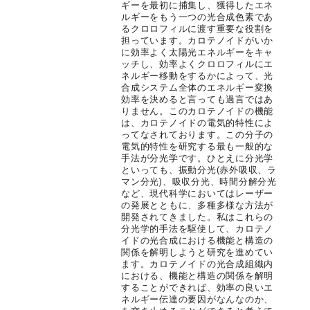
ギーを最初に捕集し、獲得したエネ
ルギーをもう一つの光合成色素であ
るクロロフィルに渡す重要な役割を
担っています。カロテノイドがいか
に効率よく太陽光エネルギーをキャ
ッチし、効率よくクロロフィルにエ
ネルギー移動をするかによって、光
合成システム全体のエネルギー変換
効率を決めると言っても過言ではあ
りません。このカロテノイドの機能
は、カロテノイドの電気的特性によ
ってなされております。この分子の
電気的特性を研究する最も一般的な
手法が分光学です。ひとえに分光学
といっても、振動分光(赤外吸収、ラ
マン分光)、吸収分光、時間分解分光
など、現代科学においてはレーザー
の発展とともに、多種多様な方法が
開発されてきました。私はこれらの
分光学的手法を駆使して、カロテノ
イドの光合成における機能と構造の
関係を解明しようと研究を進めてい
ます。カロテノイドの光合成組織内
における、機能と構造の関係を解明
することができれば、効率の良いエ
ネルギー伝達の要因がなんなのか、