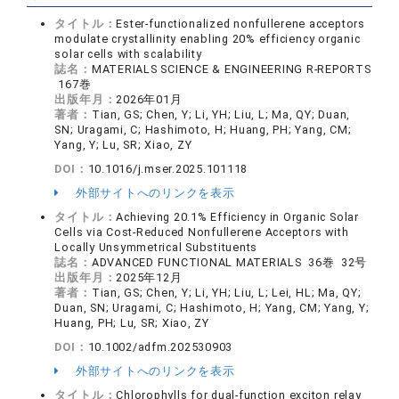
タイトル：
Ester-functionalized nonfullerene acceptors
modulate crystallinity enabling 20% efficiency organic
solar cells with scalability
誌名：
MATERIALS SCIENCE & ENGINEERING R-REPORTS
167巻
出版年月：
2026年01月
著者：
Tian, GS; Chen, Y; Li, YH; Liu, L; Ma, QY; Duan,
SN; Uragami, C; Hashimoto, H; Huang, PH; Yang, CM;
Yang, Y; Lu, SR; Xiao, ZY
DOI：
10.1016/j.mser.2025.101118
外部サイトへのリンクを表示
タイトル：
Achieving 20.1% Efficiency in Organic Solar
Cells via Cost-Reduced Nonfullerene Acceptors with
Locally Unsymmetrical Substituents
誌名：
ADVANCED FUNCTIONAL MATERIALS 36巻 32号
出版年月：
2025年12月
著者：
Tian, GS; Chen, Y; Li, YH; Liu, L; Lei, HL; Ma, QY;
Duan, SN; Uragami, C; Hashimoto, H; Yang, CM; Yang, Y;
Huang, PH; Lu, SR; Xiao, ZY
DOI：
10.1002/adfm.202530903
外部サイトへのリンクを表示
タイトル：
Chlorophylls for dual-function exciton relay