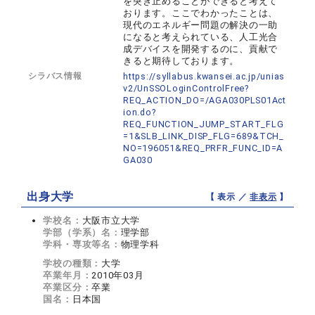
を突き止めることができると考えて
おります。ここでわかったことは、
現代のエネルギー問題の解決の一助
になると考えられている、人工光合
成デバイスを開発するのに、貢献で
きると期待しております。
シラバス情報
https://syllabus.kwansei.ac.jp/unias
v2/UnSSOLoginControlFree?
REQ_ACTION_DO=/AGA030PLS01Act
ion.do?
REQ_FUNCTION_JUMP_START_FLG
=1&SLB_LINK_DISP_FLG=689&TCH_
NO=196051&REQ_PRFR_FUNC_ID=A
GA030
出身大学
【 表示 ／
非表示
】
学校名：
大阪市立大学
学部（学系）名：
理学部
学科・専攻等名：
物理学科
学校の種類：
大学
卒業年月：
2010年03月
卒業区分：
卒業
国名：
日本国