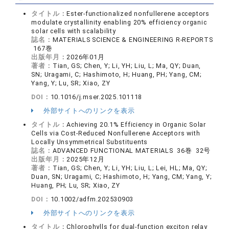
タイトル：
Ester-functionalized nonfullerene acceptors
modulate crystallinity enabling 20% efficiency organic
solar cells with scalability
誌名：
MATERIALS SCIENCE & ENGINEERING R-REPORTS
167巻
出版年月：
2026年01月
著者：
Tian, GS; Chen, Y; Li, YH; Liu, L; Ma, QY; Duan,
SN; Uragami, C; Hashimoto, H; Huang, PH; Yang, CM;
Yang, Y; Lu, SR; Xiao, ZY
DOI：
10.1016/j.mser.2025.101118
外部サイトへのリンクを表示
タイトル：
Achieving 20.1% Efficiency in Organic Solar
Cells via Cost-Reduced Nonfullerene Acceptors with
Locally Unsymmetrical Substituents
誌名：
ADVANCED FUNCTIONAL MATERIALS 36巻 32号
出版年月：
2025年12月
著者：
Tian, GS; Chen, Y; Li, YH; Liu, L; Lei, HL; Ma, QY;
Duan, SN; Uragami, C; Hashimoto, H; Yang, CM; Yang, Y;
Huang, PH; Lu, SR; Xiao, ZY
DOI：
10.1002/adfm.202530903
外部サイトへのリンクを表示
タイトル：
Chlorophylls for dual-function exciton relay