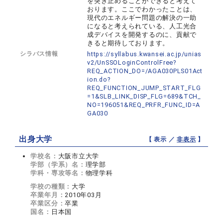
を突き止めることができると考えて
おります。ここでわかったことは、
現代のエネルギー問題の解決の一助
になると考えられている、人工光合
成デバイスを開発するのに、貢献で
きると期待しております。
シラバス情報
https://syllabus.kwansei.ac.jp/unias
v2/UnSSOLoginControlFree?
REQ_ACTION_DO=/AGA030PLS01Act
ion.do?
REQ_FUNCTION_JUMP_START_FLG
=1&SLB_LINK_DISP_FLG=689&TCH_
NO=196051&REQ_PRFR_FUNC_ID=A
GA030
出身大学
【 表示 ／
非表示
】
学校名：
大阪市立大学
学部（学系）名：
理学部
学科・専攻等名：
物理学科
学校の種類：
大学
卒業年月：
2010年03月
卒業区分：
卒業
国名：
日本国