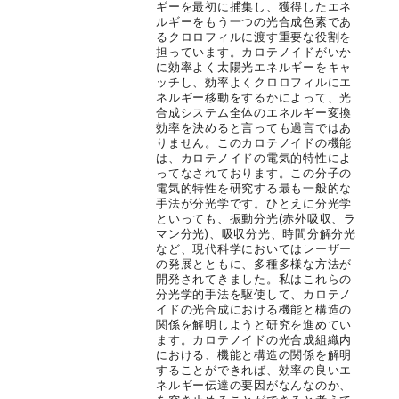
ギーを最初に捕集し、獲得したエネ
ルギーをもう一つの光合成色素であ
るクロロフィルに渡す重要な役割を
担っています。カロテノイドがいか
に効率よく太陽光エネルギーをキャ
ッチし、効率よくクロロフィルにエ
ネルギー移動をするかによって、光
合成システム全体のエネルギー変換
効率を決めると言っても過言ではあ
りません。このカロテノイドの機能
は、カロテノイドの電気的特性によ
ってなされております。この分子の
電気的特性を研究する最も一般的な
手法が分光学です。ひとえに分光学
といっても、振動分光(赤外吸収、ラ
マン分光)、吸収分光、時間分解分光
など、現代科学においてはレーザー
の発展とともに、多種多様な方法が
開発されてきました。私はこれらの
分光学的手法を駆使して、カロテノ
イドの光合成における機能と構造の
関係を解明しようと研究を進めてい
ます。カロテノイドの光合成組織内
における、機能と構造の関係を解明
することができれば、効率の良いエ
ネルギー伝達の要因がなんなのか、