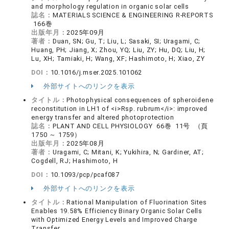
and morphology regulation in organic solar cells
誌名：
MATERIALS SCIENCE & ENGINEERING R-REPORTS
166巻
出版年月：
2025年09月
著者：
Duan, SN; Gu, T; Liu, L; Sasaki, SI; Uragami, C;
Huang, PH; Jiang, X; Zhou, YQ; Liu, ZY; Hu, DQ; Liu, H;
Lu, XH; Tamiaki, H; Wang, XF; Hashimoto, H; Xiao, ZY
DOI：
10.1016/j.mser.2025.101062
外部サイトへのリンクを表示
タイトル：
Photophysical consequences of spheroidene
reconstitution in LH1 of <i>Rsp. rubrum</i>: improved
energy transfer and altered photoprotection
誌名：
PLANT AND CELL PHYSIOLOGY 66巻 11号 （頁
1750 ～ 1759）
出版年月：
2025年08月
著者：
Uragami, C; Mitani, K; Yukihira, N; Gardiner, AT;
Cogdell, RJ; Hashimoto, H
DOI：
10.1093/pcp/pcaf087
外部サイトへのリンクを表示
タイトル：
Rational Manipulation of Fluorination Sites
Enables 19.58% Efficiency Binary Organic Solar Cells
with Optimized Energy Levels and Improved Charge
Transfer