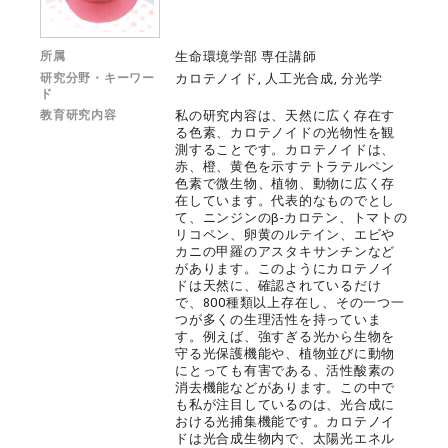
所属
生命環境学部 専任講師
研究分野・キーワー
カロテノイド, 人工光合成, 分光学
ド
教育研究内容
私の研究内容は、天然に広く存在す
る色素、カロテノイドの光物性を観
測することです。カロテノイドは、
赤、橙、黄色を示すテトラテルペン
色素で微生物、植物、動物に広く存
在しています。代表的なものでとし
て、ニンジンのβ-カロテン、トマトの
リコペン、卵黄のルテイン、エビや
カニの甲羅のアスタキサンチンなど
があります。このようにカロテノイ
ドは天然に、確認されているだけ
で、800種類以上存在し、その一つ一
つが多くの生理活性を持っていま
す。例えば、強すぎる光から生物を
守る光保護機能や、植物並びに動物
にとっても有害である、活性酸素の
消去機能などがあります。この中で
も私が注目しているのは、光合成に
おける光捕集機能です。カロテノイ
ドは光合成生物内で、太陽光エネル