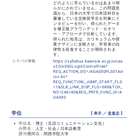
どのように学んでいるかはあまり明
らかにされていません。この問題意
識から、日本の大学で日本語科目を
履修している交換留学生を対象にイ
ンタビューを行い、得られたデータ
を修正版グラウンデッド・セオリ
ー・アプローチで分析しています。
得られた知見は、カリキュラムや授
業デザインに反映させ、学習者の自
律性を促進することが期待されま
す。
シラバス情報
https://syllabus.kwansei.ac.jp/unias
v2/UnSSOLoginControlFree?
REQ_ACTION_DO=/AGA030PLS01Act
ion.do?
REQ_FUNCTION_JUMP_START_FLG
=1&SLB_LINK_DISP_FLG=689&TCH_
NO=246140&REQ_PRFR_FUNC_ID=A
GA030
学位
【 表示 ／
非表示
】
学位名：
博士（言語コミュニケーション文化）
分野名：
人文・社会 / 日本語教育
授与機関名：
関西学院大学