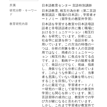
所属
日本語教育センター 言語特別講師
研究分野・キーワー
日本語教育, 相互行為分析（第二言語
ド
教室談話・職場の日本語）, 学習者オ
ートノミー（留学生の教室外学習）
教育研究内容
日本語を学習する教室や日本語母語
話者と非母語話者が共に働く職場に
おけるコミュニケーション（相互行
為）を研究しています。分析には、
社会学に起源を持つ「会話分析」を
用いています。この方法の特徴の一
つは、分析の対象を個々人の言語使
用ではなく、両者のコミュニケーシ
ョン（相互行為）に焦点を当てる点
です。また、動画データの観察を通
じて、発話だけでなく、視線、指差
し、身振りなども分析に含めていま
す。このような作業によって、当事
者も意識していない現象を明らかに
することを目指しています。
さらに最近では、学習者オートノミ
ー研究の一環として留学生の教室外
学習にも関心を持っています。第二
言語習得の成功には、教室外での学
び方が鍵になると言われています。
しかし、これまで学習者が教室外で