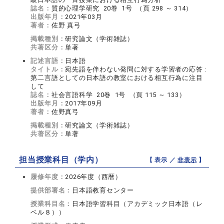
誌名：
質的心理学研究 20巻 1号 （頁 298 ～ 314）
出版年月：
2021年03月
著者：
佐野 真弓
掲載種別：
研究論文（学術雑誌）
共著区分：
単著
記述言語：
日本語
タイトル：
宛先語を伴わない発問に対する学習者の応答 :
第二言語としての日本語の教室における相互行為に注目
して
誌名：
社会言語科学 20巻 1号 （頁 115 ～ 133）
出版年月：
2017年09月
著者：
佐野真弓
掲載種別：
研究論文（学術雑誌）
共著区分：
単著
担当授業科目（学内）
【 表示 ／
非表示
】
履修年度：
2026年度（西暦）
提供部署名：
日本語教育センター
授業科目名：
日本語学習科目（アカデミック日本語（レ
ベル８））