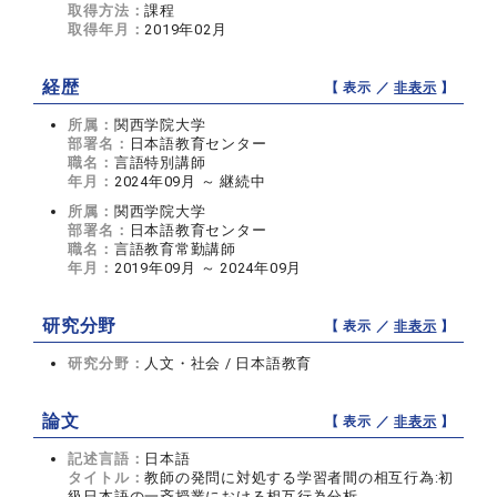
取得方法：
課程
取得年月：
2019年02月
経歴
【 表示 ／
非表示
】
所属：
関西学院大学
部署名：
日本語教育センター
職名：
言語特別講師
年月：
2024年09月 ～ 継続中
所属：
関西学院大学
部署名：
日本語教育センター
職名：
言語教育常勤講師
年月：
2019年09月 ～ 2024年09月
研究分野
【 表示 ／
非表示
】
研究分野：
人文・社会 / 日本語教育
論文
【 表示 ／
非表示
】
記述言語：
日本語
タイトル：
教師の発問に対処する学習者間の相互行為:初
級日本語の一斉授業における相互行為分析