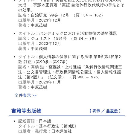
大成――宇那木正寛著『実証 自治体行政代執行の手法とそ
の効果』
誌名：
自治研究 99巻 12号 （頁 154 ～ 162）
出版年月：
2023年12月
著者：
中原茂樹
タイトル：
パンデミックにおける活動規律の法的課題
誌名：
ジュリスト 1591号 （頁 34 ～ 39）
出版年月：
2023年12月
著者：
中原茂樹
タイトル：
個人情報の保護に関する法律 第5章第4節第2
款 訂正（第90条～第97条）
誌名：
高橋 滋・斎藤誠・上村進編『条解行政情報関連三
法－公文書管理法・行政機関情報公開法・個人情報保護
法〔第2版〕』（弘文堂） （頁 960 ～ 976）
出版年月：
2023年11月
著者：
中原茂樹
全件表示 >>
書籍等出版物
【 表示 ／
非表示
】
記述言語：
日本語
タイトル：
基本行政法〔第3版〕
出版者・発行元：
日本評論社