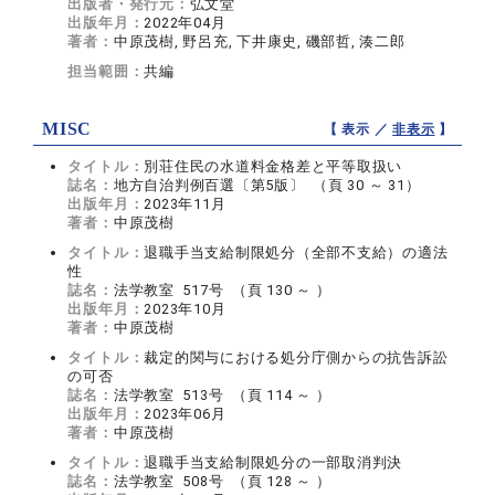
出版者・発行元：
弘文堂
出版年月：
2022年04月
著者：
中原茂樹, 野呂充, 下井康史, 磯部哲, 湊二郎
担当範囲：
共編
MISC
【 表示 ／
非表示
】
タイトル：
別荘住民の水道料金格差と平等取扱い
誌名：
地方自治判例百選〔第5版〕 （頁 30 ～ 31）
出版年月：
2023年11月
著者：
中原茂樹
タイトル：
退職手当支給制限処分（全部不支給）の適法
性
誌名：
法学教室 517号 （頁 130 ～ ）
出版年月：
2023年10月
著者：
中原茂樹
タイトル：
裁定的関与における処分庁側からの抗告訴訟
の可否
誌名：
法学教室 513号 （頁 114 ～ ）
出版年月：
2023年06月
著者：
中原茂樹
タイトル：
退職手当支給制限処分の一部取消判決
誌名：
法学教室 508号 （頁 128 ～ ）