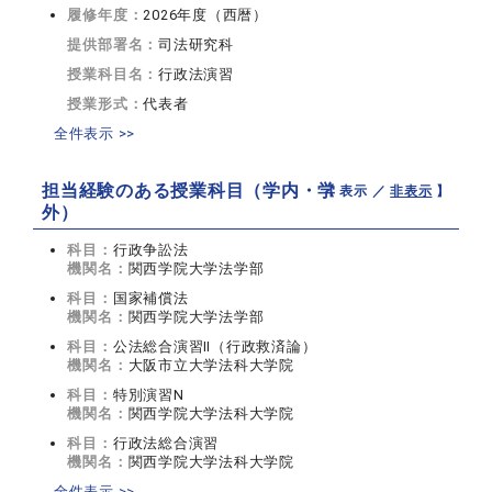
履修年度：
2026年度（西暦）
提供部署名：
司法研究科
授業科目名：
行政法演習
授業形式：
代表者
全件表示 >>
担当経験のある授業科目（学内・学
【 表示 ／
非表示
】
外）
科目：
行政争訟法
機関名：
関西学院大学法学部
科目：
国家補償法
機関名：
関西学院大学法学部
科目：
公法総合演習Ⅱ（行政救済論）
機関名：
大阪市立大学法科大学院
科目：
特別演習N
機関名：
関西学院大学法科大学院
科目：
行政法総合演習
機関名：
関西学院大学法科大学院
全件表示 >>