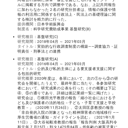
ルに掲載する方向で調整中である。なお、上記共同報告
に加わらなかった２名の研究分担者は、情報の保護や情
報の利活用に関係する行政法上・民法上の基礎理論に関
する検討を精力的に行った。
提供機関：
日本学術振興会
制度名：
科学研究費助成事業 基盤研究(B)
研究種目：
基盤研究(C)
研究期間：
2018年04月 ～ 2021年03月
タイトル：
実効的な行政調査制度の構築――調査協力・証
明責任・刑事法との連携
研究種目：
基盤研究(A)
研究期間：
2016年04月 ～ 2021年03月
タイトル：
公的及び私的主体による要支援者支援に関す
る包括的研究
研究概要:
2020年度は、各班において、次の①から③の研
究会を開催したうえで、最終年度に当たり、各参加研究
者において、研究成果の公表を行った（その概要は下記
④、⑤の通りであり、詳細は後記業績一覧に掲げた）。
研究会は、①横田光平教授の報告「縮小社会における子
ども及び保護者の法的地位－子ども・子育て支援と学校
教育－」（2020年11月26日）、②太田匡彦教授の報告
「非自発的入院の対象となった精神障害者の地域移行 ――
厚生労働省の通知・ガイドラインを読む」（2021年1月
11日）、③大谷祐毅准教授の報告「報告判例 大阪高判令
和元年７月25日・判タ1475号84頁－低年齢の被害児童に