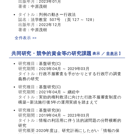
出版年月：
2023年01月
著者：
中原茂樹
タイトル：
判例の動きー行政法
誌名：
法学教室 507号 （頁 127 ～ 128）
出版年月：
2022年12月
著者：
中原茂樹
全件表示 >>
共同研究・競争的資金等の研究課題
【 表示 ／
非表示
】
研究種目：
基盤研究(C)
研究期間：
2025年04月 ～ 2029年03月
タイトル：
行政不服審査を手がかりとする行政庁の調査
義務の研究
研究種目：
基盤研究(C)
研究期間：
2021年04月 ～ 継続中
タイトル：
実効的権利救済に向けた行政不服審査制度の
構築―新法施行後5年の運用実績を踏まえて
研究種目：
基盤研究(B)
研究期間：
2019年04月 ～ 2023年03月
タイトル：
情報の利活用に伴う法的諸問題の分野横断的
研究
研究概要:
2020年度は、研究計画にしたがい「情報の保