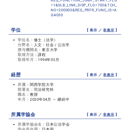
REQ_FUNCTION_JUMP_START_FLG
=1&SLB_LINK_DISP_FLG=703&TCH_
NO=200003&REQ_PRFR_FUNC_ID=A
GA030
学位
【 表示 ／
非表示
】
学位名：
修士（法学）
分野名：
人文・社会 / 公法学
授与機関名：
東京大学
取得方法：
課程
取得年月：
1994年03月
経歴
【 表示 ／
非表示
】
所属：
関西学院大学
部署名：
司法研究科
職名：
教授
年月：
2020年04月 ～ 継続中
所属学協会
【 表示 ／
非表示
】
所属学協会名：
日本公法学会
学会所在国：
日本国