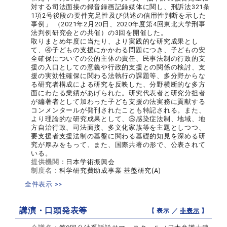
対する司法面接の録音録画記録媒体に関し、刑訴法321条
1項2号後段の要件充足性及び供述の信用性判断を示した
事例」 （2021年2月20日、2020年度第4回東北大学刑事
法判例研究会との共催）の3回を開催した。
取りまとめ年度に当たり、より実践的な研究成果とし
て、④子どもの支援にかかわる問題につき、子どもの安
全確保についての公的主体の責任、民事法制の行政的支
援の入口としての意義や行政的支援との関係の検討、支
援の実効性確保に関わる法執行の課題等、多分野からな
る研究者構成による研究を反映した、分野横断的な多方
面にわたる業績があげられた。研究代表者と研究分担者
が編著者として加わった子ども支援の法実務に貢献する
コンメンタールが発刊されたことも特記される。また、
より理論的な研究成果として、⑤感染症法制、地域、地
方自治行政、司法面接、多文化家族等を主題としつつ、
要支援者支援法制の基盤に関わる基礎的知見を深める研
究が厚みをもって、また、国際共著の形で、公表されて
いる。
提供機関：
日本学術振興会
制度名：
科学研究費助成事業 基盤研究(A)
全件表示 >>
講演・口頭発表等
【 表示 ／
非表示
】