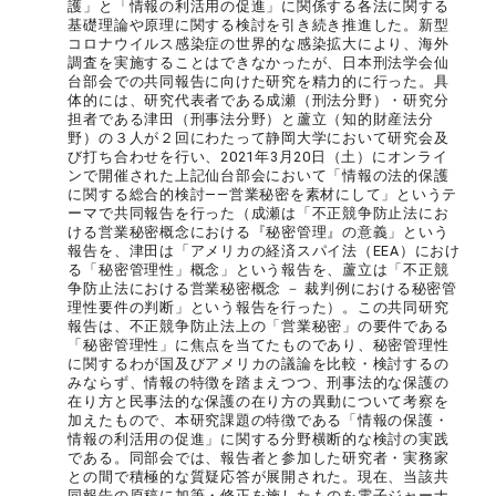
護」と「情報の利活用の促進」に関係する各法に関する
基礎理論や原理に関する検討を引き続き推進した。新型
コロナウイルス感染症の世界的な感染拡大により、海外
調査を実施することはできなかったが、日本刑法学会仙
台部会での共同報告に向けた研究を精力的に行った。具
体的には、研究代表者である成瀬（刑法分野）・研究分
担者である津田（刑事法分野）と蘆立（知的財産法分
野）の３人が２回にわたって静岡大学において研究会及
び打ち合わせを行い、2021年3月20日（土）にオンライ
ンで開催された上記仙台部会において「情報の法的保護
に関する総合的検討――営業秘密を素材にして」というテ
ーマで共同報告を行った（成瀬は「不正競争防止法にお
ける営業秘密概念における『秘密管理』の意義」という
報告を、津田は「アメリカの経済スパイ法（EEA）におけ
る「秘密管理性」概念」という報告を、蘆立は「不正競
争防止法における営業秘密概念 － 裁判例における秘密管
理性要件の判断」という報告を行った）。この共同研究
報告は、不正競争防止法上の「営業秘密」の要件である
「秘密管理性」に焦点を当てたものであり、秘密管理性
に関するわが国及びアメリカの議論を比較・検討するの
みならず、情報の特徴を踏まえつつ、刑事法的な保護の
在り方と民事法的な保護の在り方の異動について考察を
加えたもので、本研究課題の特徴である「情報の保護・
情報の利活用の促進」に関する分野横断的な検討の実践
である。同部会では、報告者と参加した研究者・実務家
との間で積極的な質疑応答が展開された。現在、当該共
同報告の原稿に加筆・修正を施したものを電子ジャーナ