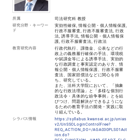
所属
司法研究科 教授
研究分野・キーワー
実効性確保, 情報公開・個人情報保護,
ド
行政不服審査, 行政不服審査法, 行政
法, 誘導手法, 情報公開・個人情報保
護, 行政不服審査法, 行政法
教育研究内容
行政代執行、課徴金、公表などの行
政上の義務履行確保の手法、環境税
や賦課金等による誘導手法、実効的
な行政調査と事実認定のあり方、情
報公開・個人情報保護、行政不服審
査法、国家賠償法などに関心を持
ち、研究している。
また、法科大学院において、「抽象
的な行政法理論」と「多様な個別行
政法令・具体的な紛争事例」とを結
びつけ、問題解決ができるようにな
るための教育手法の開発・実践に取
り組んでいる。
シラバス情報
https://syllabus.kwansei.ac.jp/unias
v2/UnSSOLoginControlFree?
REQ_ACTION_DO=/AGA030PLS01Act
ion.do?