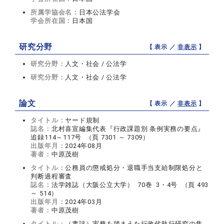
所属学協会名：
日本公法学会
学会所在国：
日本国
研究分野
【 表示 ／
非表示
】
研究分野：
人文・社会 / 公法学
研究分野：
人文・社会 / 公法学
論文
【 表示 ／
非表示
】
タイトル：
ヤード規制
誌名：
北村喜宣編集代表『行政課題別 条例実務の要点』
追録114～117号 （頁 7301 ～ 7309）
出版年月：
2024年08月
著者：
中原茂樹
タイトル：
公務員の懲戒処分・退職手当支給制限処分と
判断過程審査
誌名：
法学雑誌（大阪公立大学） 70巻 3・4号 （頁 493
～ 514）
出版年月：
2024年03月
著者：
中原茂樹
タイトル：
（書評）実務を踏まえた行政代執行研究の集