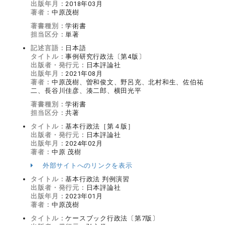
出版年月：
2018年03月
著者：
中原茂樹
著書種別：
学術書
担当区分：
単著
記述言語：
日本語
タイトル：
事例研究行政法〔第4版〕
出版者・発行元：
日本評論社
出版年月：
2021年08月
著者：
中原茂樹、曽和俊文、野呂充、北村和生、佐伯祐
二、長谷川佳彦、湊二郎、横田光平
著書種別：
学術書
担当区分：
共著
タイトル：
基本行政法［第４版］
出版者・発行元：
日本評論社
出版年月：
2024年02月
著者：
中原 茂樹
外部サイトへのリンクを表示
タイトル：
基本行政法 判例演習
出版者・発行元：
日本評論社
出版年月：
2023年01月
著者：
中原茂樹
タイトル：
ケースブック行政法〔第7版〕