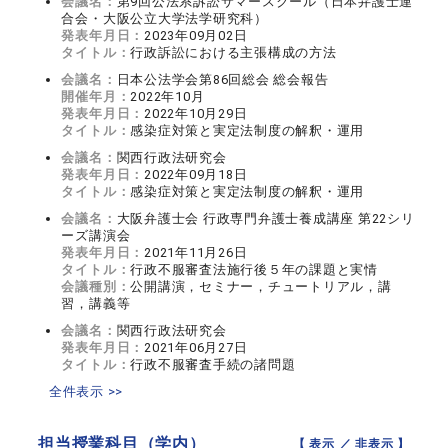
会議名：
第9回公法系訴訟サマースクール（日本弁護士連
合会・大阪公立大学法学研究科）
発表年月日：
2023年09月02日
タイトル：
行政訴訟における主張構成の方法
会議名：
日本公法学会第86回総会 総会報告
開催年月：
2022年10月
発表年月日：
2022年10月29日
タイトル：
感染症対策と実定法制度の解釈・運用
会議名：
関西行政法研究会
発表年月日：
2022年09月18日
タイトル：
感染症対策と実定法制度の解釈・運用
会議名：
大阪弁護士会 行政専門弁護士養成講座 第22シリ
ーズ講演会
発表年月日：
2021年11月26日
タイトル：
行政不服審査法施行後５年の課題と実情
会議種別：
公開講演，セミナー，チュートリアル，講
習，講義等
会議名：
関西行政法研究会
発表年月日：
2021年06月27日
タイトル：
行政不服審査手続の諸問題
全件表示 >>
担当授業科目（学内）
【 表示 ／
非表示
】