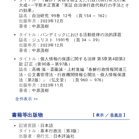
大成――宇那木正寛著『実証 自治体行政代執行の手法とそ
の効果』
誌名：
自治研究 99巻 12号 （頁 154 ～ 162）
出版年月：
2023年12月
著者：
中原茂樹
タイトル：
パンデミックにおける活動規律の法的課題
誌名：
ジュリスト 1591号 （頁 34 ～ 39）
出版年月：
2023年12月
著者：
中原茂樹
タイトル：
個人情報の保護に関する法律 第5章第4節第2
款 訂正（第90条～第97条）
誌名：
高橋 滋・斎藤誠・上村進編『条解行政情報関連三
法－公文書管理法・行政機関情報公開法・個人情報保護
法〔第2版〕』（弘文堂） （頁 960 ～ 976）
出版年月：
2023年11月
著者：
中原茂樹
全件表示 >>
書籍等出版物
【 表示 ／
非表示
】
記述言語：
日本語
タイトル：
基本行政法〔第3版〕
出版者・発行元：
日本評論社