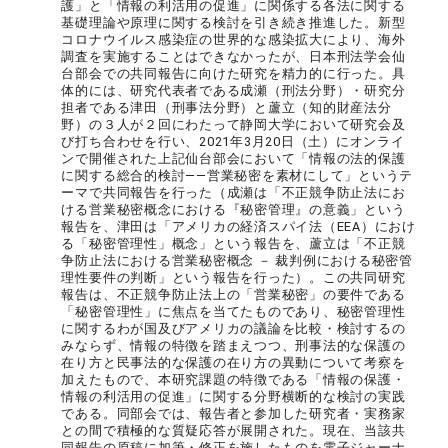
護」と「情報の利活用の促進」に関係する各法に関する
基礎理論や原理に関する検討を引き続き推進した。新型
コロナウイルス感染症の世界的な感染拡大により、海外
調査を実施することはできなかったが、日本刑法学会仙
台部会での共同報告に向けた研究を精力的に行った。具
体的には、研究代表者である成瀬（刑法分野）・研究分
担者である津田（刑事法分野）と蘆立（知的財産法分
野）の３人が２回にわたって静岡大学において研究会及
び打ち合わせを行い、2021年3月20日（土）にオンライ
ンで開催された上記仙台部会において「情報の法的保護
に関する総合的検討――営業秘密を素材にして」というテ
ーマで共同報告を行った（成瀬は「不正競争防止法にお
ける営業秘密概念における『秘密管理』の意義」という
報告を、津田は「アメリカの経済スパイ法（EEA）におけ
る「秘密管理性」概念」という報告を、蘆立は「不正競
争防止法における営業秘密概念 － 裁判例における秘密管
理性要件の判断」という報告を行った）。この共同研究
報告は、不正競争防止法上の「営業秘密」の要件である
「秘密管理性」に焦点を当てたものであり、秘密管理性
に関するわが国及びアメリカの議論を比較・検討するの
みならず、情報の特徴を踏まえつつ、刑事法的な保護の
在り方と民事法的な保護の在り方の異動について考察を
加えたもので、本研究課題の特徴である「情報の保護・
情報の利活用の促進」に関する分野横断的な検討の実践
である。同部会では、報告者と参加した研究者・実務家
との間で積極的な質疑応答が展開された。現在、当該共
同報告の原稿に加筆・修正を施したものを電子ジャーナ