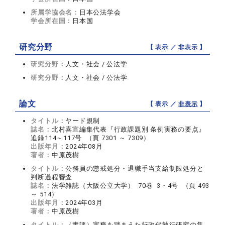
所属学協会名：
日本公法学会
学会所在国：
日本国
研究分野
【 表示 ／
非表示
】
研究分野：
人文・社会 / 公法学
研究分野：
人文・社会 / 公法学
論文
【 表示 ／
非表示
】
タイトル：
ヤード規制
誌名：
北村喜宣編集代表『行政課題別 条例実務の要点』
追録114～117号 （頁 7301 ～ 7309）
出版年月：
2024年08月
著者：
中原茂樹
タイトル：
公務員の懲戒処分・退職手当支給制限処分と
判断過程審査
誌名：
法学雑誌（大阪公立大学） 70巻 3・4号 （頁 493
～ 514）
出版年月：
2024年03月
著者：
中原茂樹
タイトル：
（書評）実務を踏まえた行政代執行研究の集