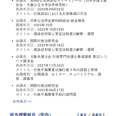
会議名：
第9回公法系訴訟サマースクール（日本弁護士連
合会・大阪公立大学法学研究科）
発表年月日：
2023年09月02日
タイトル：
行政訴訟における主張構成の方法
会議名：
日本公法学会第86回総会 総会報告
開催年月：
2022年10月
発表年月日：
2022年10月29日
タイトル：
感染症対策と実定法制度の解釈・運用
会議名：
関西行政法研究会
発表年月日：
2022年09月18日
タイトル：
感染症対策と実定法制度の解釈・運用
会議名：
大阪弁護士会 行政専門弁護士養成講座 第22シリ
ーズ講演会
発表年月日：
2021年11月26日
タイトル：
行政不服審査法施行後５年の課題と実情
会議種別：
公開講演，セミナー，チュートリアル，講
習，講義等
会議名：
関西行政法研究会
発表年月日：
2021年06月27日
タイトル：
行政不服審査手続の諸問題
全件表示 >>
担当授業科目（学内）
【 表示 ／
非表示
】