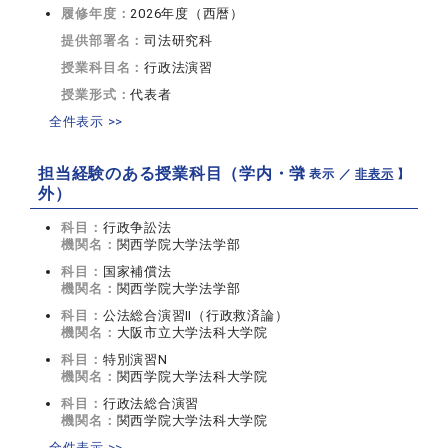
履修年度：
2026年度（西暦）
提供部署名：
司法研究科
授業科目名：
行政法演習
授業形式：
代表者
全件表示 >>
担当経験のある授業科目（学内・学
【 表示 ／
非表示
】
外）
科目：
行政争訟法
機関名：
関西学院大学法学部
科目：
国家補償法
機関名：
関西学院大学法学部
科目：
公法総合演習Ⅱ（行政救済論）
機関名：
大阪市立大学法科大学院
科目：
特別演習N
機関名：
関西学院大学法科大学院
科目：
行政法総合演習
機関名：
関西学院大学法科大学院
全件表示 >>