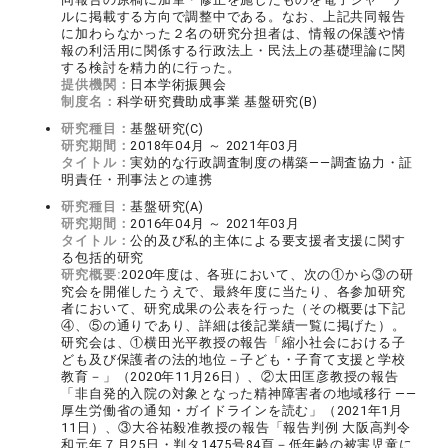
ルに掲載する方向で調整中である。なお、上記共同報告
に加わらなかった２名の研究分担者は、情報の保護や情
報の利活用に関係する行政法上・民法上の基礎理論に関
する検討を精力的に行った。
提供機関：
日本学術振興会
制度名：
科学研究費助成事業 基盤研究(B)
研究種目：
基盤研究(C)
研究期間：
2018年04月 ～ 2021年03月
タイトル：
実効的な行政調査制度の構築――調査協力・証
明責任・刑事法との連携
研究種目：
基盤研究(A)
研究期間：
2016年04月 ～ 2021年03月
タイトル：
公的及び私的主体による要支援者支援に関す
る包括的研究
研究概要:
2020年度は、各班において、次の①から③の研
究会を開催したうえで、最終年度に当たり、各参加研究
者において、研究成果の公表を行った（その概要は下記
④、⑤の通りであり、詳細は後記業績一覧に掲げた）。
研究会は、①横田光平教授の報告「縮小社会における子
ども及び保護者の法的地位－子ども・子育て支援と学校
教育－」（2020年11月26日）、②太田匡彦教授の報告
「非自発的入院の対象となった精神障害者の地域移行 ――
厚生労働省の通知・ガイドラインを読む」（2021年1月
11日）、③大谷祐毅准教授の報告「報告判例 大阪高判令
和元年７月25日・判タ1475号84頁－低年齢の被害児童に