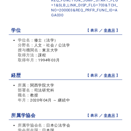
REQ_FUNCTION_JUMP_START_FLG
=1&SLB_LINK_DISP_FLG=703&TCH_
NO=200003&REQ_PRFR_FUNC_ID=A
GA030
学位
【 表示 ／
非表示
】
学位名：
修士（法学）
分野名：
人文・社会 / 公法学
授与機関名：
東京大学
取得方法：
課程
取得年月：
1994年03月
経歴
【 表示 ／
非表示
】
所属：
関西学院大学
部署名：
司法研究科
職名：
教授
年月：
2020年04月 ～ 継続中
所属学協会
【 表示 ／
非表示
】
所属学協会名：
日本公法学会
学会所在国：
日本国