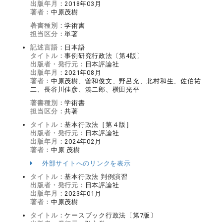
出版年月：
2018年03月
著者：
中原茂樹
著書種別：
学術書
担当区分：
単著
記述言語：
日本語
タイトル：
事例研究行政法〔第4版〕
出版者・発行元：
日本評論社
出版年月：
2021年08月
著者：
中原茂樹、曽和俊文、野呂充、北村和生、佐伯祐
二、長谷川佳彦、湊二郎、横田光平
著書種別：
学術書
担当区分：
共著
タイトル：
基本行政法［第４版］
出版者・発行元：
日本評論社
出版年月：
2024年02月
著者：
中原 茂樹
外部サイトへのリンクを表示
タイトル：
基本行政法 判例演習
出版者・発行元：
日本評論社
出版年月：
2023年01月
著者：
中原茂樹
タイトル：
ケースブック行政法〔第7版〕