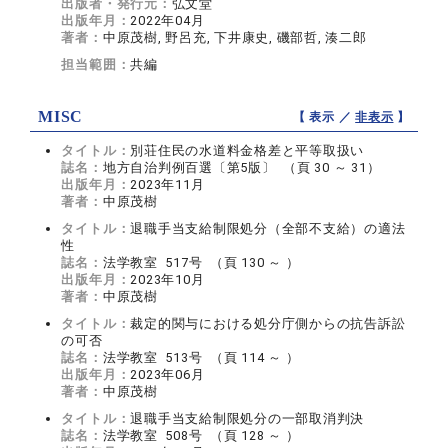
出版者・発行元：
弘文堂
出版年月：
2022年04月
著者：
中原茂樹, 野呂充, 下井康史, 磯部哲, 湊二郎
担当範囲：
共編
MISC
【 表示 ／
非表示
】
タイトル：
別荘住民の水道料金格差と平等取扱い
誌名：
地方自治判例百選〔第5版〕 （頁 30 ～ 31）
出版年月：
2023年11月
著者：
中原茂樹
タイトル：
退職手当支給制限処分（全部不支給）の適法
性
誌名：
法学教室 517号 （頁 130 ～ ）
出版年月：
2023年10月
著者：
中原茂樹
タイトル：
裁定的関与における処分庁側からの抗告訴訟
の可否
誌名：
法学教室 513号 （頁 114 ～ ）
出版年月：
2023年06月
著者：
中原茂樹
タイトル：
退職手当支給制限処分の一部取消判決
誌名：
法学教室 508号 （頁 128 ～ ）