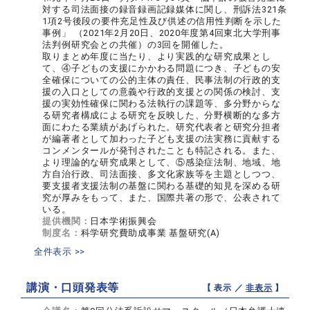
対する司法面接の録音録画記録媒体に関し、刑訴法321条
1項2号後段の要件充足性及び供述の信用性判断を示した
事例」 （2021年2月20日、2020年度第4回東北大学刑事
法判例研究会との共催）の3回を開催した。
取りまとめ年度に当たり、より実践的な研究成果とし
て、④子どもの支援にかかわる問題につき、子どもの安
全確保についての公的主体の責任、民事法制の行政的支
援の入口としての意義や行政的支援との関係の検討、支
援の実効性確保に関わる法執行の課題等、多分野からな
る研究者構成による研究を反映した、分野横断的な多方
面にわたる業績があげられた。研究代表者と研究分担者
が編著者として加わった子ども支援の法実務に貢献する
コンメンタールが発刊されたことも特記される。また、
より理論的な研究成果として、⑤感染症法制、地域、地
方自治行政、司法面接、多文化家族等を主題としつつ、
要支援者支援法制の基盤に関わる基礎的知見を深める研
究が厚みをもって、また、国際共著の形で、公表されて
いる。
提供機関：
日本学術振興会
制度名：
科学研究費助成事業 基盤研究(A)
全件表示 >>
講演・口頭発表等
【 表示 ／
非表示
】