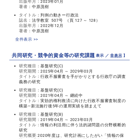
出版年月：
2023年01月
著者：
中原茂樹
タイトル：
判例の動きー行政法
誌名：
法学教室 507号 （頁 127 ～ 128）
出版年月：
2022年12月
著者：
中原茂樹
全件表示 >>
共同研究・競争的資金等の研究課題
【 表示 ／
非表示
】
研究種目：
基盤研究(C)
研究期間：
2025年04月 ～ 2029年03月
タイトル：
行政不服審査を手がかりとする行政庁の調査
義務の研究
研究種目：
基盤研究(C)
研究期間：
2021年04月 ～ 継続中
タイトル：
実効的権利救済に向けた行政不服審査制度の
構築―新法施行後5年の運用実績を踏まえて
研究種目：
基盤研究(B)
研究期間：
2019年04月 ～ 2023年03月
タイトル：
情報の利活用に伴う法的諸問題の分野横断的
研究
研究概要:
2020年度は、研究計画にしたがい「情報の保