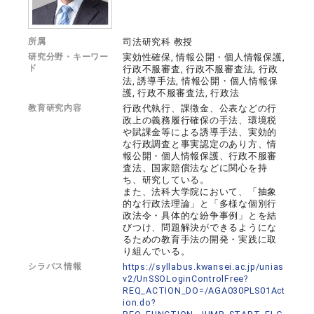
所属
司法研究科 教授
研究分野・キーワー
実効性確保, 情報公開・個人情報保護,
ド
行政不服審査, 行政不服審査法, 行政
法, 誘導手法, 情報公開・個人情報保
護, 行政不服審査法, 行政法
教育研究内容
行政代執行、課徴金、公表などの行
政上の義務履行確保の手法、環境税
や賦課金等による誘導手法、実効的
な行政調査と事実認定のあり方、情
報公開・個人情報保護、行政不服審
査法、国家賠償法などに関心を持
ち、研究している。
また、法科大学院において、「抽象
的な行政法理論」と「多様な個別行
政法令・具体的な紛争事例」とを結
びつけ、問題解決ができるようにな
るための教育手法の開発・実践に取
り組んでいる。
シラバス情報
https://syllabus.kwansei.ac.jp/unias
v2/UnSSOLoginControlFree?
REQ_ACTION_DO=/AGA030PLS01Act
ion.do?