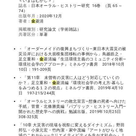
＜いまはむかし＞」
誌名：
日本オーラル・ヒストリー研究 16巻 （頁 65 ～
74）
出版年月：
2020年12月
著者：
金
菱清
掲載種別：
研究論文（学術雑誌）
共著区分：
単著
・「オーダーメイドの復興まちづくり―東日本大震災の被
災沿岸における大規模集団移転の事例から」鳥越皓之・
足立重和・
金
菱清編『生活環境主義のコミュニティ分析―
環境社会学のアプローチ』ミネルヴァ書房 2018年10月
10日：191-209頁
・「第11章 未曽有の災害に人はどう対応していくの
か？」足立重和・
金
菱清編『環境社会学の考え方-暮らし
をみつめる１２の視点』ミネルヴァ書房、2019年4月10
日 197-215/244頁
・「オーラルヒストリーの敗北宣言―想像の死者へ向けた
手紙」菅豊・北條勝貴編『パブリック・ヒストリー入門―
開かれた歴史学への挑戦』勉誠出版、2019年10月25日
308-325頁
「10章 大災害の現場を祝祭に変えるダイナミズム」野田
邦弘・小泉元宏・竹内潔・家中茂編『アートがひらく地
域のこれから――クリエイティビティを生かす社会へ』ミ