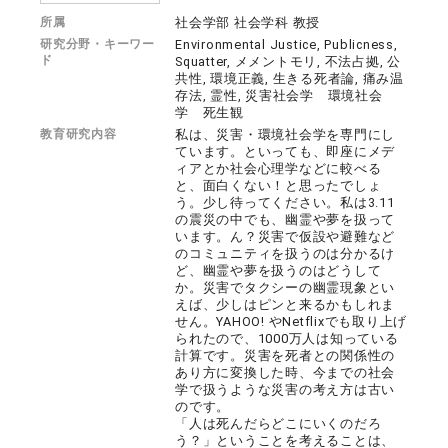
所属
社会学部 社会学科 教授
研究分野・キーワー
Environmental Justice, Publicness,
ド
Squatter, メメントモリ, 不法占拠, 公
共性, 環境正義, 生きる死者論, 痛み温
存法, 霊性, 災害社会学 環境社会
学 死生観
教育研究内容
私は、災害・環境社会学を専門にし
ています。といっても、即座にメデ
ィアとか社会心理学などに較べる
と、面白くない！と思ったでしょ
う。少し待ってください。私は3.11
の震災の中でも、幽霊や夢を扱って
います。ん？災害で仮設や避難など
のコミュニティを扱うのは分かるけ
ど、幽霊や夢を扱うのはどうして
か。災害でタクシーの幽霊現象とい
えば、少しはピンと来るかもしれま
せん。YAHOO! やNetflixでも取り上げ
られたので、1000万人は知っている
計算です。災害を死者との関係性の
あり方に変換した時、今までの社会
学で扱うような災害の考え方は古い
のです。
「人は死んだらどこにいくのだろ
う？」ということを考えることは、