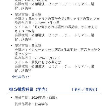
会議種別：
公開講演，セミナー，チュートリアル，講
習，講義等
記述言語：
日本語
会議名：
日本キャリア教育学会第7回キャリア教育カフェ
発表年月日：
2022年06月22日
タイトル：
「呼び覚まされる霊性の震災学」から考える
キャリア教育
会議種別：
公開講演，セミナー，チュートリアル，講
習，講義等
記述言語：
日本語
会議名：
インターカレッジ西宮5月講座 於：西宮市大学交
流センター
発表年月日：
2022年05月27日
タイトル：
震災における夢とは
会議種別：
公開講演，セミナー，チュートリアル，講
習，講義等
全件表示 >>
担当授業科目（学内）
【 表示 ／
非表示
】
履修年度：
2026年度（西暦）
提供部署名：
社会学部