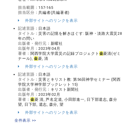
担当範囲：
157-165
担当区分：
共編者(共編著者)
外部サイトへのリンクを表示
記述言語：
日本語
タイトル：
災害の記憶を解きほぐす: 阪神・淡路大震災28
年の問い
出版者・発行元：
新曜社
出版年月：
2023年04月
著者：
関西学院大学震災の記録プロジェクト
金
菱清(ゼミ
ナール),
金
菱, 清
外部サイトへのリンクを表示
記述言語：
日本語
タイトル：
災害とキリスト教: 第56回神学セミナー (関西
学院大学神学部ブックレット 15)
出版者・発行元：
キリスト新聞社
出版年月：
2023年02月
著者：
金
菱 清, 芦名定道, 小田部進一, 日下部遣志, 森分
望, 日下部, 遣志, 森分, 望
外部サイトへのリンクを表示
全件表示 >>