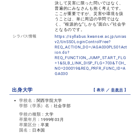
決して災害に限った問いではなく、
普遍的にみなさんも抱く考えです。
ここが重要ですが、災害や環境を扱
うことは、単に周辺の学問ではな
く、“根源的な”しかも“面白い”社会学
となるのです。
シラバス情報
https://syllabus.kwansei.ac.jp/unias
v2/UnSSOLoginControlFree?
REQ_ACTION_DO=/AGA030PLS01Act
ion.do?
REQ_FUNCTION_JUMP_START_FLG
=1&SLB_LINK_DISP_FLG=703&TCH_
NO=200019&REQ_PRFR_FUNC_ID=A
GA030
出身大学
【 表示 ／
非表示
】
学校名：
関西学院大学
学部（学系）名：
社会学部
学校の種類：
大学
卒業年月：
1999年03月
卒業区分：
卒業
国名：
日本国