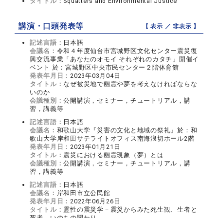
タイトル：
Squatters and Environmental Justice
講演・口頭発表等
【 表示 ／
非表示
】
記述言語：
日本語
会議名：
令和４年度仙台市宮城野区文化センター震災復
興交流事業「あなたのオモイ それぞれのカタチ」開催イ
ベント 於：宮城野区中央市民センター２階体育館
発表年月日：
2023年03月04日
タイトル：
なぜ被災地で幽霊や夢を考えなければならな
いのか
会議種別：
公開講演，セミナー，チュートリアル，講
習，講義等
記述言語：
日本語
会議名：
和歌山大学『災害の文化と地域の祭礼』於：和
歌山大学岸和田サテライトオフィス南海浪切ホール2階
発表年月日：
2023年01月21日
タイトル：
震災における幽霊現象（夢）とは
会議種別：
公開講演，セミナー，チュートリアル，講
習，講義等
記述言語：
日本語
会議名：
岸和田市立公民館
発表年月日：
2022年06月26日
タイトル：
霊性の震災学－震災からみた死生観、生者と
死者、いのちの関わり