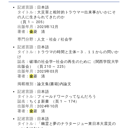
記述言語：
日本語
タイトル：
大災害と相対的トラウマー出来事がいかにそ
の人に生きられてきたのか
（頁 1 ～ 205）
出版年月：
2025年12月
著者：
金
菱 清
専門分野：
人文・社会 / 社会学
記述言語：
日本語
タイトル：
トラウマの時間と主体―３．１１からの問いか
け
誌名：
破壊の社会学―社会の再生のために（関西学院大学
出版会） （頁 210 ～ 225）
出版年月：
2025年03月
著者：
金
菱 清
掲載種別：
論文集(書籍)内論文
記述言語：
日本語
タイトル：
フィールドワークってなんだろう
誌名：
ちくま新書 （頁 1 ～ 174）
出版年月：
2024年10月
著者：
金
菱 清
記述言語：
日本語
タイトル：
「幽霊と夢のナラタージュー東日本大震災の