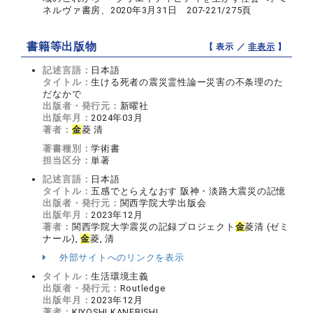
ネルヴァ書房、2020年3月31日 207-221/275頁
書籍等出版物
【 表示 ／
非表示
】
記述言語：
日本語
タイトル：
生ける死者の震災霊性論ー災害の不条理のた
だなかで
出版者・発行元：
新曜社
出版年月：
2024年03月
著者：
金
菱 清
著書種別：
学術書
担当区分：
単著
記述言語：
日本語
タイトル：
五感でとらえなおす 阪神・淡路大震災の記憶
出版者・発行元：
関西学院大学出版会
出版年月：
2023年12月
著者：
関西学院大学震災の記録プロジェクト
金
菱清 (ゼミ
ナール),
金
菱, 清
外部サイトへのリンクを表示
タイトル：
生活環境主義
出版者・発行元：
Routledge
出版年月：
2023年12月
著者：
KIYOSHI KANEBISHI