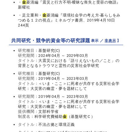
・
金
菱清編『震災と行方不明-曖昧な喪失と受容の物語』
新曜社
・足立重和・
金
菱清編『環境社会学の考え方-暮らしをみ
つめる１２の視点』ミネルヴァ書房、2019年4月10日
244頁
共同研究・競争的資金等の研究課題
【 表示 ／
非表示
】
研究種目：
基盤研究(C)
研究期間：
2024年04月 ～ 2029年03月
タイトル：
大震災における「語りえないもの／こと」の
背景となるトラウマと霊性の災害社会学研究
研究種目：
基盤研究(C)
研究期間：
2019年04月 ～ 2023年03月
タイトル：
＜いま・ここ＞に死者が共存する災害社会学
研究：大災害の幽霊・夢を題材にして
研究期間：
2019年04月 ～ 2023年03月
タイトル：
＜いま・ここ＞に死者が共存する災害社会学
研究：大災害の幽霊・夢を題材にして
提供機関：
文部科学省
制度名：
科学研究費補助
金
（基盤研究Ｃ）
タイトル：
不法占拠と環境正義