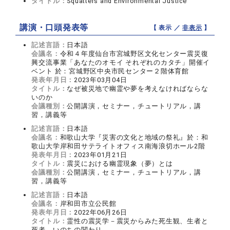
タイトル：
Squatters and Environmental Justice
講演・口頭発表等
【 表示 ／
非表示
】
記述言語：
日本語
会議名：
令和４年度仙台市宮城野区文化センター震災復
興交流事業「あなたのオモイ それぞれのカタチ」開催イ
ベント 於：宮城野区中央市民センター２階体育館
発表年月日：
2023年03月04日
タイトル：
なぜ被災地で幽霊や夢を考えなければならな
いのか
会議種別：
公開講演，セミナー，チュートリアル，講
習，講義等
記述言語：
日本語
会議名：
和歌山大学『災害の文化と地域の祭礼』於：和
歌山大学岸和田サテライトオフィス南海浪切ホール2階
発表年月日：
2023年01月21日
タイトル：
震災における幽霊現象（夢）とは
会議種別：
公開講演，セミナー，チュートリアル，講
習，講義等
記述言語：
日本語
会議名：
岸和田市立公民館
発表年月日：
2022年06月26日
タイトル：
霊性の震災学－震災からみた死生観、生者と
死者、いのちの関わり