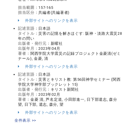
担当範囲：
157-165
担当区分：
共編者(共編著者)
外部サイトへのリンクを表示
記述言語：
日本語
タイトル：
災害の記憶を解きほぐす: 阪神・淡路大震災28
年の問い
出版者・発行元：
新曜社
出版年月：
2023年04月
著者：
関西学院大学震災の記録プロジェクト金菱清(ゼミ
ナール), 金菱, 清
外部サイトへのリンクを表示
記述言語：
日本語
タイトル：
災害とキリスト教: 第56回神学セミナー (関西
学院大学神学部ブックレット 15)
出版者・発行元：
キリスト新聞社
出版年月：
2023年02月
著者：
金菱 清, 芦名定道, 小田部進一, 日下部遣志, 森分
望, 日下部, 遣志, 森分, 望
外部サイトへのリンクを表示
全件表示 >>