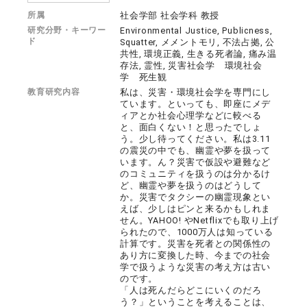
所属
社会学部 社会学科 教授
研究分野・キーワー
Environmental Justice, Publicness,
ド
Squatter, メメントモリ, 不法占拠, 公
共性, 環境正義, 生きる死者論, 痛み温
存法, 霊性, 災害社会学 環境社会
学 死生観
教育研究内容
私は、災害・環境社会学を専門にし
ています。といっても、即座にメデ
ィアとか社会心理学などに較べる
と、面白くない！と思ったでしょ
う。少し待ってください。私は3.11
の震災の中でも、幽霊や夢を扱って
います。ん？災害で仮設や避難など
のコミュニティを扱うのは分かるけ
ど、幽霊や夢を扱うのはどうして
か。災害でタクシーの幽霊現象とい
えば、少しはピンと来るかもしれま
せん。YAHOO! やNetflixでも取り上げ
られたので、1000万人は知っている
計算です。災害を死者との関係性の
あり方に変換した時、今までの社会
学で扱うような災害の考え方は古い
のです。
「人は死んだらどこにいくのだろ
う？」ということを考えることは、