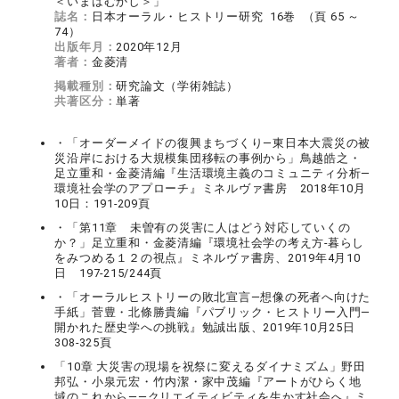
＜いまはむかし＞」
誌名：
日本オーラル・ヒストリー研究 16巻 （頁 65 ～
74）
出版年月：
2020年12月
著者：
金菱清
掲載種別：
研究論文（学術雑誌）
共著区分：
単著
・「オーダーメイドの復興まちづくり―東日本大震災の被
災沿岸における大規模集団移転の事例から」鳥越皓之・
足立重和・金菱清編『生活環境主義のコミュニティ分析―
環境社会学のアプローチ』ミネルヴァ書房 2018年10月
10日：191-209頁
・「第11章 未曽有の災害に人はどう対応していくの
か？」足立重和・金菱清編『環境社会学の考え方-暮らし
をみつめる１２の視点』ミネルヴァ書房、2019年4月10
日 197-215/244頁
・「オーラルヒストリーの敗北宣言―想像の死者へ向けた
手紙」菅豊・北條勝貴編『パブリック・ヒストリー入門―
開かれた歴史学への挑戦』勉誠出版、2019年10月25日
308-325頁
「10章 大災害の現場を祝祭に変えるダイナミズム」野田
邦弘・小泉元宏・竹内潔・家中茂編『アートがひらく地
域のこれから――クリエイティビティを生かす社会へ』ミ