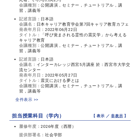
会議種別：
公開講演，セミナー，チュートリアル，講
習，講義等
記述言語：
日本語
会議名：
日本キャリア教育学会第7回キャリア教育カフェ
発表年月日：
2022年06月22日
タイトル：
「呼び覚まされる霊性の震災学」から考える
キャリア教育
会議種別：
公開講演，セミナー，チュートリアル，講
習，講義等
記述言語：
日本語
会議名：
インターカレッジ西宮5月講座 於：西宮市大学交
流センター
発表年月日：
2022年05月27日
タイトル：
震災における夢とは
会議種別：
公開講演，セミナー，チュートリアル，講
習，講義等
全件表示 >>
担当授業科目（学内）
【 表示 ／
非表示
】
履修年度：
2026年度（西暦）
提供部署名：
社会学部