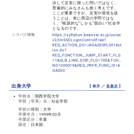
決して災害に限った問いではなく、
普遍的にみなさんも抱く考えです。
ここが重要ですが、災害や環境を扱
うことは、単に周辺の学問ではな
く、“根源的な”しかも“面白い”社会学
となるのです。
シラバス情報
https://syllabus.kwansei.ac.jp/unias
v2/UnSSOLoginControlFree?
REQ_ACTION_DO=/AGA030PLS01Act
ion.do?
REQ_FUNCTION_JUMP_START_FLG
=1&SLB_LINK_DISP_FLG=703&TCH_
NO=200019&REQ_PRFR_FUNC_ID=A
GA030
出身大学
【 表示 ／
非表示
】
学校名：
関西学院大学
学部（学系）名：
社会学部
学校の種類：
大学
卒業年月：
1999年03月
卒業区分：
卒業
国名：
日本国