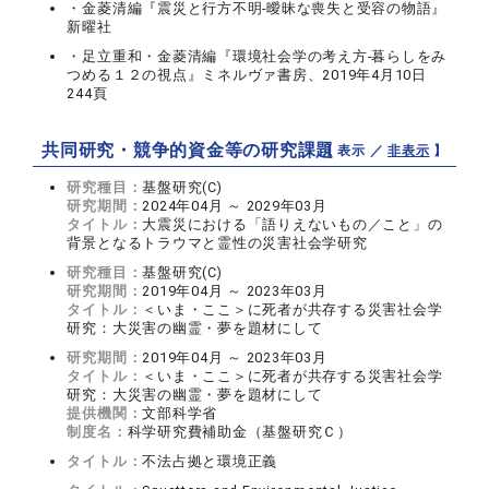
・金菱清編『震災と行方不明-曖昧な喪失と受容の物語』
新曜社
・足立重和・金菱清編『環境社会学の考え方-暮らしをみ
つめる１２の視点』ミネルヴァ書房、2019年4月10日
244頁
共同研究・競争的資金等の研究課題
【 表示 ／
非表示
】
研究種目：
基盤研究(C)
研究期間：
2024年04月 ～ 2029年03月
タイトル：
大震災における「語りえないもの／こと」の
背景となるトラウマと霊性の災害社会学研究
研究種目：
基盤研究(C)
研究期間：
2019年04月 ～ 2023年03月
タイトル：
＜いま・ここ＞に死者が共存する災害社会学
研究：大災害の幽霊・夢を題材にして
研究期間：
2019年04月 ～ 2023年03月
タイトル：
＜いま・ここ＞に死者が共存する災害社会学
研究：大災害の幽霊・夢を題材にして
提供機関：
文部科学省
制度名：
科学研究費補助金（基盤研究Ｃ）
タイトル：
不法占拠と環境正義