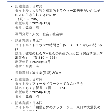
記述言語：
日本語
タイトル：
大災害と相対的トラウマー出来事がいかにそ
の人に生きられてきたのか
（頁 1 ～ 205）
出版年月：
2025年12月
著者：
金菱 清
専門分野：
人文・社会 / 社会学
記述言語：
日本語
タイトル：
トラウマの時間と主体―３．１１からの問いか
け
誌名：
破壊の社会学―社会の再生のために（関西学院大学
出版会） （頁 210 ～ 225）
出版年月：
2025年03月
著者：
金菱 清
掲載種別：
論文集(書籍)内論文
記述言語：
日本語
タイトル：
フィールドワークってなんだろう
誌名：
ちくま新書 （頁 1 ～ 174）
出版年月：
2024年10月
著者：
金菱 清
記述言語：
日本語
タイトル：
「幽霊と夢のナラタージュー東日本大震災の