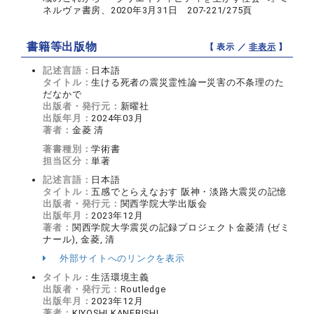
ネルヴァ書房、2020年3月31日 207-221/275頁
書籍等出版物
【 表示 ／
非表示
】
記述言語：
日本語
タイトル：
生ける死者の震災霊性論ー災害の不条理のた
だなかで
出版者・発行元：
新曜社
出版年月：
2024年03月
著者：
金菱 清
著書種別：
学術書
担当区分：
単著
記述言語：
日本語
タイトル：
五感でとらえなおす 阪神・淡路大震災の記憶
出版者・発行元：
関西学院大学出版会
出版年月：
2023年12月
著者：
関西学院大学震災の記録プロジェクト金菱清 (ゼミ
ナール), 金菱, 清
外部サイトへのリンクを表示
タイトル：
生活環境主義
出版者・発行元：
Routledge
出版年月：
2023年12月
著者：
KIYOSHI KANEBISHI