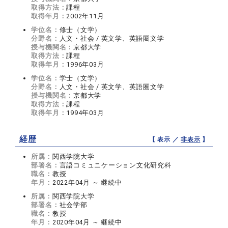
取得方法：
課程
取得年月：
2002年11月
学位名：
修士（文学）
分野名：
人文・社会 / 英文学、英語圏文学
授与機関名：
京都大学
取得方法：
課程
取得年月：
1996年03月
学位名：
学士（文学）
分野名：
人文・社会 / 英文学、英語圏文学
授与機関名：
京都大学
取得方法：
課程
取得年月：
1994年03月
経歴
【 表示 ／
非表示
】
所属：
関西学院大学
部署名：
言語コミュニケーション文化研究科
職名：
教授
年月：
2022年04月 ～ 継続中
所属：
関西学院大学
部署名：
社会学部
職名：
教授
年月：
2020年04月 ～ 継続中