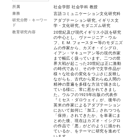
所属
社会学部 社会学科 教授
兼務
言語コミュニケーション文化研究科
研究分野・キーワー
アダプテーション研究, イギリス文
ド
学・文化研究, モダニズム研究
教育研究内容
20世紀及び現代イギリス小説を研究
の中心とし、ヴァージニア・ウル
フ、E. M. フォースター等のモダニズ
ムの作家から、カズオ・イシグロ、
イアン・マキューアン等の現代作家
まで幅広く扱っています。二つの世
界大戦が起こった20世紀は正に激動
の時代であり、その中で文学作品が
様々な社会の変化をつぶさに反映し
ながらも、古代から変わらぬ人間の
精神の普遍を多様な方法で描き出し
ている様に、常に惹かれてきまし
た。ウルフの1925年出版の代表作
『ミセス・ダロウェイ』が、後年の
英米の作家によるアダプテーション
において如何に「加工」されつつも
「保持」されてきたか、を単著にま
とめた後、現在はカズオ・イシグロ
の作品で「悪」がどのように描かれ
ているか、をテーマに研究を進めて
います。