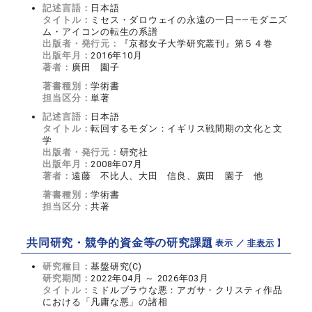
記述言語：
日本語
タイトル：
ミセス・ダロウェイの永遠の一日――モダニズ
ム・アイコンの転生の系譜
出版者・発行元：
『京都女子大学研究叢刊』第５４巻
出版年月：
2016年10月
著者：
廣田 園子
著書種別：
学術書
担当区分：
単著
記述言語：
日本語
タイトル：
転回するモダン：イギリス戦間期の文化と文
学
出版者・発行元：
研究社
出版年月：
2008年07月
著者：
遠藤 不比人、大田 信良、廣田 園子 他
著書種別：
学術書
担当区分：
共著
共同研究・競争的資金等の研究課題
【 表示 ／
非表示
】
研究種目：
基盤研究(C)
研究期間：
2022年04月 ～ 2026年03月
タイトル：
ミドルブラウな悪：アガサ・クリスティ作品
における「凡庸な悪」の諸相