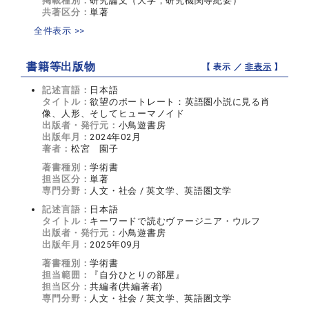
掲載種別：
研究論文（大学，研究機関等紀要）
共著区分：
単著
全件表示 >>
書籍等出版物
【 表示 ／
非表示
】
記述言語：
日本語
タイトル：
欲望のポートレート：英語圏小説に見る肖
像、人形、そしてヒューマノイド
出版者・発行元：
小鳥遊書房
出版年月：
2024年02月
著者：
松宮 園子
著書種別：
学術書
担当区分：
単著
専門分野：
人文・社会 / 英文学、英語圏文学
記述言語：
日本語
タイトル：
キーワードで読むヴァージニア・ウルフ
出版者・発行元：
小鳥遊書房
出版年月：
2025年09月
著書種別：
学術書
担当範囲：
『自分ひとりの部屋』
担当区分：
共編者(共編著者)
専門分野：
人文・社会 / 英文学、英語圏文学