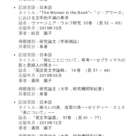
記述言語：
日本語
タイトル：
“The Woman in the Book”―『ジ・アワーズ』
における文学的不滅の希求
誌名：
ヴァージニア・ウルフ研究 32巻 （頁 52 ～ 65）
出版年月：
2015年10月
著者：
松宮 園子
掲載種別：
研究論文（学術雑誌）
共著区分：
単著
記述言語：
日本語
タイトル：
「病むことについて」再考――セプティマスの
影と貴婦人の嘆き――
誌名：
『英語英文学論輯』 14 巻 （頁 51 ～ 64）
出版年月：
2015年03月
著者：
廣田 園子
掲載種別：
研究論文（大学，研究機関等紀要）
共著区分：
単著
記述言語：
日本語
タイトル：
移ろいの美、改変の美――ゼイディー・スミス
『美について』――
誌名：
『英文学論叢』 57巻 （頁 61 ～ 77）
出版年月：
2013年12月
著者：
廣田 園子