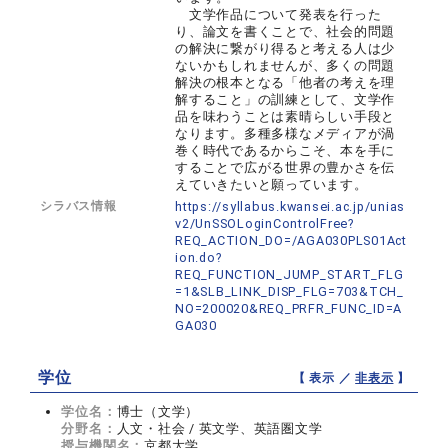
文学作品について発表を行った
り、論文を書くことで、社会的問題
の解決に繋がり得ると考える人は少
ないかもしれませんが、多くの問題
解決の根本となる「他者の考えを理
解すること」の訓練として、文学作
品を味わうことは素晴らしい手段と
なります。多種多様なメディアが渦
巻く時代であるからこそ、本を手に
することで広がる世界の豊かさを伝
えていきたいと願っています。
シラバス情報
https://syllabus.kwansei.ac.jp/unias
v2/UnSSOLoginControlFree?
REQ_ACTION_DO=/AGA030PLS01Act
ion.do?
REQ_FUNCTION_JUMP_START_FLG
=1&SLB_LINK_DISP_FLG=703&TCH_
NO=200020&REQ_PRFR_FUNC_ID=A
GA030
学位
【 表示 ／
非表示
】
学位名：
博士（文学）
分野名：
人文・社会 / 英文学、英語圏文学
授与機関名：
京都大学