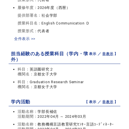
履修年度：
2026年度（西暦）
提供部署名：
社会学部
授業科目名：
English Communication Ｄ
授業形式：
代表者
全件表示 >>
担当経験のある授業科目（学内・学
【 表示 ／
非表示
】
外）
科目：
英語圏研究２
機関名：
京都女子大学
科目：
Graduation Research Seminar
機関名：
京都女子大学
学内活動
【 表示 ／
非表示
】
活動名称：
学部長補佐
活動期間：
2022年04月 ～ 2024年03月
活動名称：
教務機構言語教育研究ｾﾝﾀｰ言語ｺｰﾃﾞｨﾈｰﾀｰ