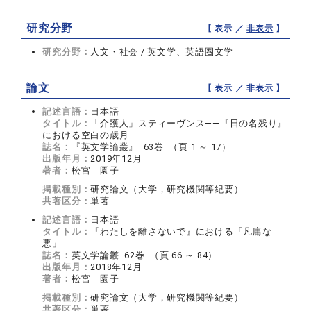
研究分野
【 表示 ／
非表示
】
研究分野：
人文・社会 / 英文学、英語圏文学
論文
【 表示 ／
非表示
】
記述言語：
日本語
タイトル：
「介護人」スティーヴンス――『日の名残り』
における空白の歳月――
誌名：
『英文学論叢』 63巻 （頁 1 ～ 17）
出版年月：
2019年12月
著者：
松宮 園子
掲載種別：
研究論文（大学，研究機関等紀要）
共著区分：
単著
記述言語：
日本語
タイトル：
『わたしを離さないで』における「凡庸な
悪」
誌名：
英文学論叢 62巻 （頁 66 ～ 84）
出版年月：
2018年12月
著者：
松宮 園子
掲載種別：
研究論文（大学，研究機関等紀要）
共著区分：
単著