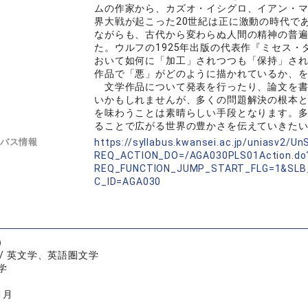
ムの作家から、カズオ・イシグロ、イアン・
界大戦が起こった20世紀は正に激動の時代で
ながらも、古代から変わらぬ人間の精神の普
た。ウルフの1925年出版の代表作『ミセス
おいて如何に「加工」されつつも「保持」さ
作品で「悪」がどのように描かれているか、
文学作品について発表を行ったり、論文を書
いかもしれませんが、多くの問題解決の根本
を味わうことは素晴らしい手段となります。
ることで広がる世界の豊かさを伝えていきた
バス情報
https://syllabus.kwansei.ac.jp/uniasv2/U
REQ_ACTION_DO=/AGA030PLS01Action.do
REQ_FUNCTION_JUMP_START_FLG=1&SLB
C_ID=AGA030
）
/ 英文学、英語圏文学
学
1月