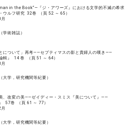
Woman in the Book”―『ジ・アワーズ』における文学的不滅の希求
ウルフ研究 32巻 （頁 52 ～ 65）
0月
（学術雑誌）
とについて」再考――セプティマスの影と貴婦人の嘆き――
』 14 巻 （頁 51 ～ 64）
3月
（大学，研究機関等紀要）
美、改変の美――ゼイディー・スミス『美について』――
57巻 （頁 61 ～ 77）
2月
（大学，研究機関等紀要）