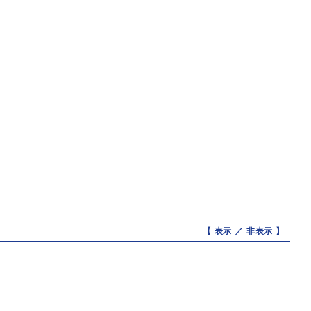
【 表示 ／
非表示
】