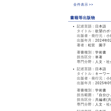
全件表示 >>
書籍等出版物
記述言語：
日本語
タイトル：
欲望のポ
出版者・発行元：
小
出版年月：
2024年0
著者：
松宮 園子
著書種別：
学術書
担当区分：
単著
専門分野：
人文・社
記述言語：
日本語
タイトル：
キーワー
出版者・発行元：
小
出版年月：
2025年0
著書種別：
学術書
担当範囲：
『自分ひ
担当区分：
共編者(
専門分野：
人文・社