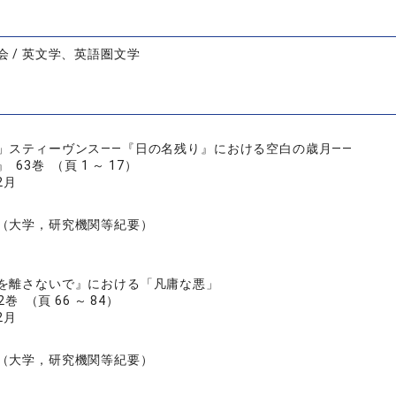
会 / 英文学、英語圏文学
」スティーヴンス――『日の名残り』における空白の歳月――
63巻 （頁 1 ～ 17）
2月
（大学，研究機関等紀要）
を離さないで』における「凡庸な悪」
巻 （頁 66 ～ 84）
2月
（大学，研究機関等紀要）