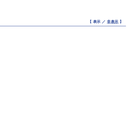
【 表示 ／
非表示
】