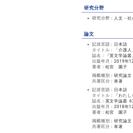
研究分野
研究分野：
人文・社
論文
記述言語：
日本語
タイトル：
「介護人
誌名：
『英文学論叢』 
出版年月：
2019年1
著者：
松宮 園子
掲載種別：
研究論文
共著区分：
単著
記述言語：
日本語
タイトル：
『わたし
誌名：
英文学論叢 62
出版年月：
2018年1
著者：
松宮 園子
掲載種別：
研究論文
共著区分：
単著