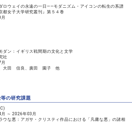
ダロウェイの永遠の一日――モダニズム・アイコンの転生の系譜
京都女子大学研究叢刊』第５４巻
0月
モダン：イギリス戦間期の文化と文学
究社
7月
、大田 信良、廣田 園子 他
金等の研究課題
C)
4月 ～ 2026年03月
ラウな悪：アガサ・クリスティ作品における「凡庸な悪」の諸相