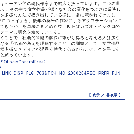
マキューアン等の現代作家まで幅広く扱っています。二つの世
あり、その中で文学作品が様々な社会の変化をつぶさに反映し
遍を多様な方法で描き出している様に、常に惹かれてきまし
・ダロウェイ』が、後年の英米の作家によるアダプテーションに
れてきたか、を単著にまとめた後、現在はカズオ・イシグロの
をテーマに研究を進めています。
くことで、社会的問題の解決に繋がり得ると考える人は少な
となる「他者の考えを理解すること」の訓練として、文学作品
多種多様なメディアが渦巻く時代であるからこそ、本を手にす
いと願っています。
nSSOLoginControlFree?
?
_LINK_DISP_FLG=703&TCH_NO=200020&REQ_PRFR_FUN
【 表示 ／
非表示
】