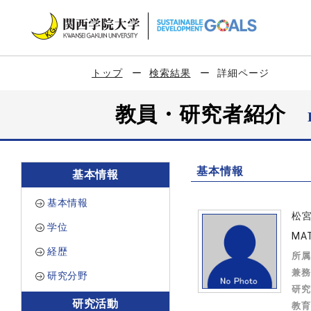
トップ
検索結果
詳細ページ
教員・研究者紹介
基本情報
基本情報
基本情報
松
学位
MA
経歴
所属
兼務
研究分野
研究
研究活動
教育