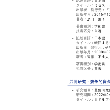
記述言語：
日本語
タイトル：
ミセス・
出版者・発行元：
『
出版年月：
2016年1
著者：
廣田 園子
著書種別：
学術書
担当区分：
単著
記述言語：
日本語
タイトル：
転回する
出版者・発行元：
研
出版年月：
2008年0
著者：
遠藤 不比人
著書種別：
学術書
担当区分：
共著
共同研究・競争的資
研究種目：
基盤研究(
研究期間：
2022年0
タイトル：
ミドルブ