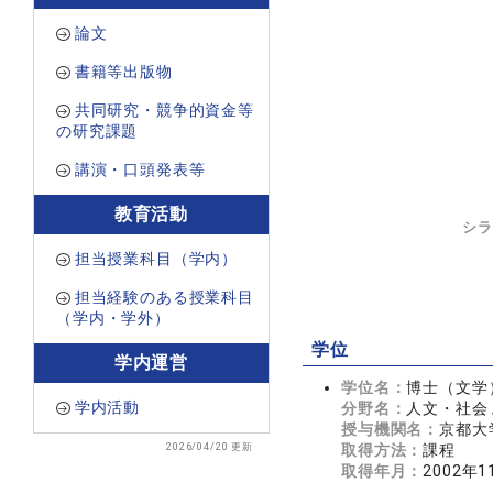
論文
書籍等出版物
共同研究・競争的資金等
の研究課題
講演・口頭発表等
教育活動
シラ
担当授業科目（学内）
担当経験のある授業科目
（学内・学外）
学位
学内運営
学位名：
博士（文学
学内活動
分野名：
人文・社会 
授与機関名：
京都大
2026/04/20 更新
取得方法：
課程
取得年月：
2002年1