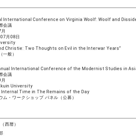
l International Conference on Virginia Woolf: Woolf and Dissi
際会議
7月
年07月08日
versity
nd Christie: Two Thoughts on Evil in the Interwar Years”
（一般）
nual International Conference of the Modernist Studies in As
際会議
9月
uin University
 Internal Time in The Remains of the Day
ウム・ワークショップ パネル（公募）
）
度（西暦）
部