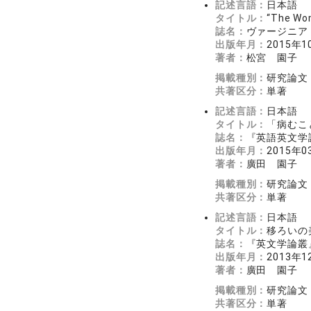
記述言語：
日本語
タイトル：
“The 
誌名：
ヴァージニア・
出版年月：
2015年1
著者：
松宮 園子
掲載種別：
研究論文
共著区分：
単著
記述言語：
日本語
タイトル：
「病むこ
誌名：
『英語英文学論輯
出版年月：
2015年0
著者：
廣田 園子
掲載種別：
研究論文
共著区分：
単著
記述言語：
日本語
タイトル：
移ろいの
誌名：
『英文学論叢』 
出版年月：
2013年1
著者：
廣田 園子
掲載種別：
研究論文
共著区分：
単著