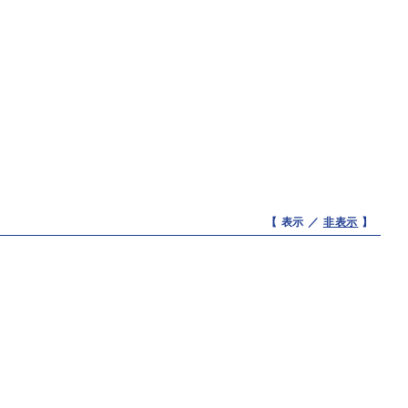
【 表示 ／
非表示
】