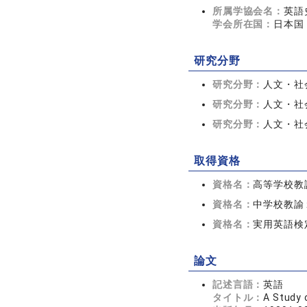
所属学協会名：
英語
学会所在国：
日本国
研究分野
研究分野：
人文・社会
研究分野：
人文・社会
研究分野：
人文・社会
取得資格
資格名：
高等学校教
資格名：
中学校教諭
資格名：
実用英語検
論文
記述言語：
英語
タイトル：
A Study 