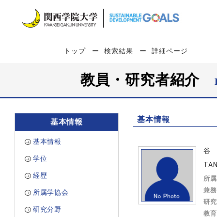
トップ
検索結果
詳細ページ
教員・研究者紹介
基本情報
基本情報
基本情報
谷
学位
TAN
経歴
所属
兼務
所属学協会
研究
研究分野
教育