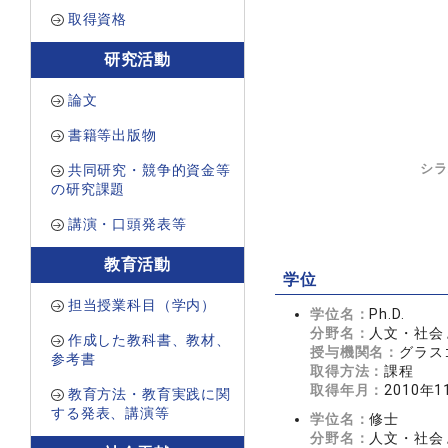
取得資格
研究活動
論文
書籍等出版物
シラ
共同研究・競争的資金等
の研究課題
講演・口頭発表等
教育活動
学位
担当授業科目（学内）
学位名：
Ph.D.
分野名：
人文・社会 
作成した教科書、教材、
授与機関名：
グラス
参考書
取得方法：
課程
取得年月：
2010年1
教育方法・教育実践に関
する発表、講演等
学位名：
修士
分野名：
人文・社会 