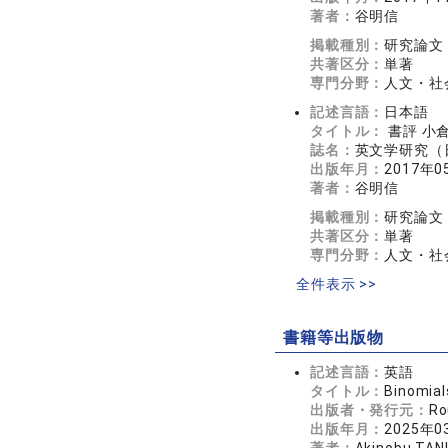
著者：
谷明信
掲載種別：
研究論文
共著区分：
単著
専門分野：
人文・社会
記述言語：
日本語
タイトル：
書評 小
誌名：
英文学研究（日
出版年月：
2017年0
著者：
谷明信
掲載種別：
研究論文
共著区分：
単著
専門分野：
人文・社会
全件表示 >>
書籍等出版物
記述言語：
英語
タイトル：
Binomial
出版者・発行元：
Ro
出版年月：
2025年0