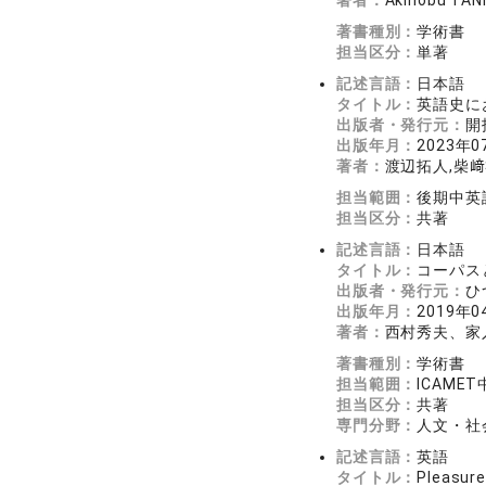
著者：
Akinobu TAN
著書種別：
学術書
担当区分：
単著
記述言語：
日本語
タイトル：
英語史に
出版者・発行元：
開
出版年月：
2023年0
著者：
渡辺拓人,柴﨑
担当範囲：
後期中英
担当区分：
共著
記述言語：
日本語
タイトル：
コーパス
出版者・発行元：
ひ
出版年月：
2019年0
著者：
西村秀夫、家
著書種別：
学術書
担当範囲：
ICAME
担当区分：
共著
専門分野：
人文・社会
記述言語：
英語
タイトル：
Pleasure