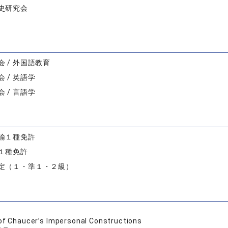
史研究会
 / 外国語教育
 / 英語学
 / 言語学
諭１種免許
１種免許
定（１・準１・２級）
of Chaucer’s Impersonal Constructions