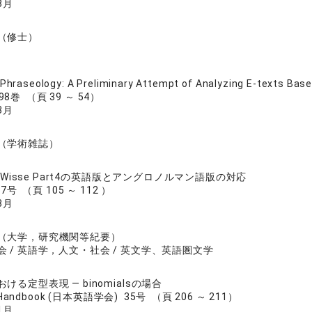
3月
（修士）
 Phraseology: A Preliminary Attempt of Analyzing E-texts Base
&98巻 （頁 39 ～ 54）
3月
I
（学術雑誌）
ne Wisse Part4の英語版とアングロノルマン語版の対応
号 （頁 105 ～ 112 ）
3月
（大学，研究機関等紀要）
会 / 英語学，人文・社会 / 英文学、英語圏文学
ける定型表現 ― binomialsの場合
e Handbook (日本英語学会) 35号 （頁 206 ～ 211）
1月