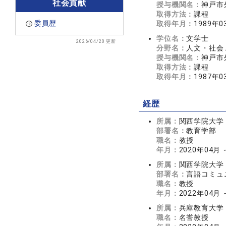
社会貢献
授与機関名：
神戸市
取得方法：
課程
委員歴
取得年月：
1989年0
学位名：
文学士
2026/04/20 更新
分野名：
人文・社会 
授与機関名：
神戸市
取得方法：
課程
取得年月：
1987年0
経歴
所属：
関西学院大学
部署名：
教育学部
職名：
教授
年月：
2020年04月
所属：
関西学院大学
部署名：
言語コミュ
職名：
教授
年月：
2022年04月
所属：
兵庫教育大学
職名：
名誉教授