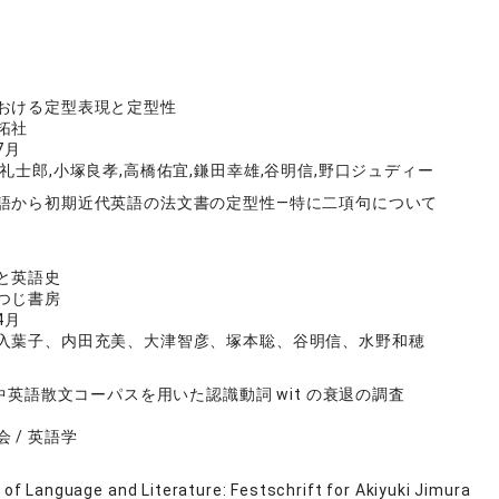
I
おける定型表現と定型性
拓社
7月
礼士郎,小塚良孝,高橋佑宜,鎌田幸雄,谷明信,野口ジュディー
語から初期近代英語の法文書の定型性―特に二項句について
と英語史
つじ書房
4月
入葉子、内田充美、大津智彦、塚本聡、谷明信、水野和穂
T中英語散文コーパスを用いた認識動詞 wit の衰退の調査
 / 英語学
 of Language and Literature: Festschrift for Akiyuki Jimura