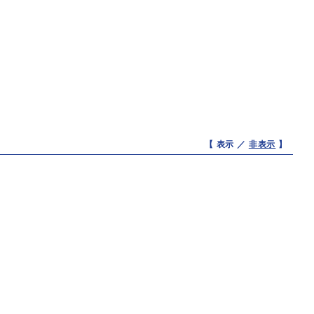
【 表示 ／
非表示
】