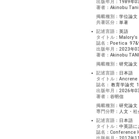
出版年月：
1989年0
著者：
Akinobu Tani
掲載種別：
学位論文
共著区分：
単著
記述言語：
英語
タイトル：
Malory’s
誌名：
Poetica 97
出版年月：
2023年0
著者：
Akinobu TAN
掲載種別：
研究論文
記述言語：
日本語
タイトル：
Ancre
誌名：
教育学論究 17
出版年月：
2026年0
著者：
谷明信
掲載種別：
研究論文
専門分野：
人文・社
記述言語：
日本語
タイトル：
中英語にお
誌名：
Conferenc
出版年月：
2017年1