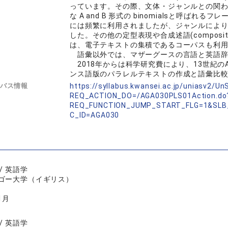
っています。その際、文体・ジャンルとの関わりに
な A and B 形式の binomialsと呼
には頻繁に利用されましたが、ジャンルによ
した。その他の定型表現や合成述語(composit
は、電子テキストの集積であるコーパスも利
語彙以外では、マザーグースの言語と英語辞
2018年からは科学研究費により、13世紀のAn
ンス語版のパラレルテキストの作成と語彙比
バス情報
https://syllabus.kwansei.ac.jp/uniasv2/U
REQ_ACTION_DO=/AGA030PLS01Action.do
REQ_FUNCTION_JUMP_START_FLG=1&SLB
C_ID=AGA030
/ 英語学
ゴー大学（イギリス）
1月
/ 英語学