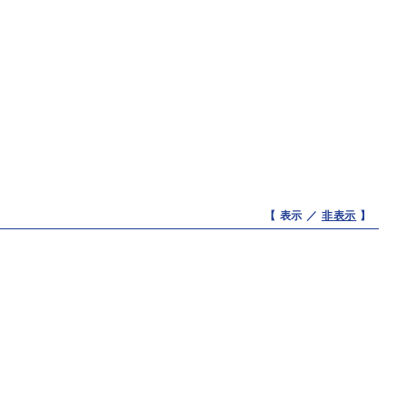
【 表示 ／
非表示
】