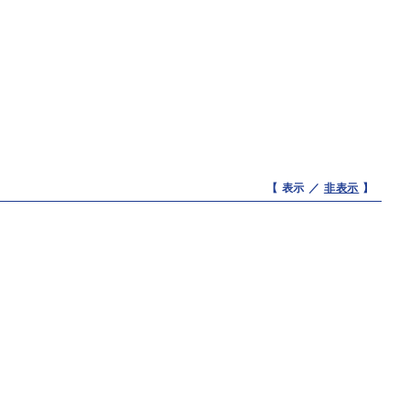
【 表示 ／
非表示
】