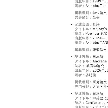
出版年月：
1989年0
著者：
Akinobu Tani
掲載種別：
学位論文
共著区分：
単著
記述言語：
英語
タイトル：
Malory’s
誌名：
Poetica 97
出版年月：
2023年0
著者：
Akinobu TAN
掲載種別：
研究論文
記述言語：
日本語
タイトル：
Ancre
誌名：
教育学論究 17
出版年月：
2026年0
著者：
谷明信
掲載種別：
研究論文
専門分野：
人文・社
記述言語：
日本語
タイトル：
中英語にお
誌名：
Conferenc
出版年月：
2017年1