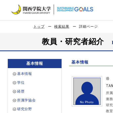
トップ
検索結果
詳細ページ
教員・研究者紹介
基本情報
基本情報
基本情報
谷
学位
TAN
経歴
所属
兼務
所属学協会
研究
研究分野
教育