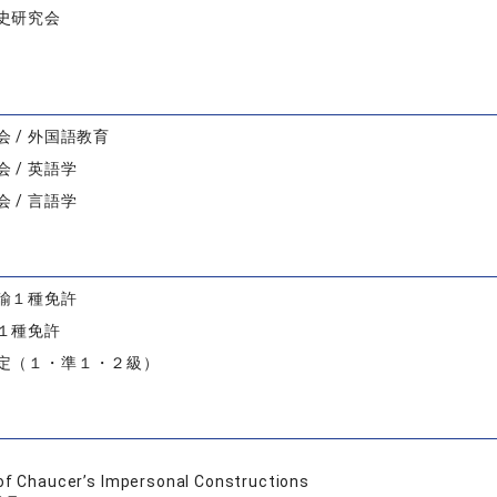
史研究会
 / 外国語教育
 / 英語学
 / 言語学
諭１種免許
１種免許
定（１・準１・２級）
of Chaucer’s Impersonal Constructions