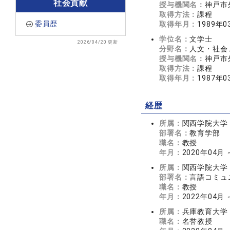
社会貢献
授与機関名：
神戸市
取得方法：
課程
委員歴
取得年月：
1989年0
学位名：
文学士
2026/04/20 更新
分野名：
人文・社会 
授与機関名：
神戸市
取得方法：
課程
取得年月：
1987年0
経歴
所属：
関西学院大学
部署名：
教育学部
職名：
教授
年月：
2020年04月
所属：
関西学院大学
部署名：
言語コミュ
職名：
教授
年月：
2022年04月
所属：
兵庫教育大学
職名：
名誉教授