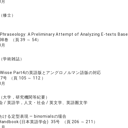
3月
（修士）
 Phraseology: A Preliminary Attempt of Analyzing E-texts Base
&98巻 （頁 39 ～ 54）
3月
I
（学術雑誌）
ne Wisse Part4の英語版とアングロノルマン語版の対応
号 （頁 105 ～ 112 ）
3月
（大学，研究機関等紀要）
会 / 英語学，人文・社会 / 英文学、英語圏文学
ける定型表現 ― binomialsの場合
e Handbook (日本英語学会) 35号 （頁 206 ～ 211）
1月