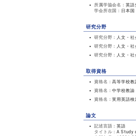
所属学協会名：
英語
学会所在国：
日本国
研究分野
研究分野：
人文・社会
研究分野：
人文・社会
研究分野：
人文・社会
取得資格
資格名：
高等学校教
資格名：
中学校教諭
資格名：
実用英語検
論文
記述言語：
英語
タイトル：
A Study 