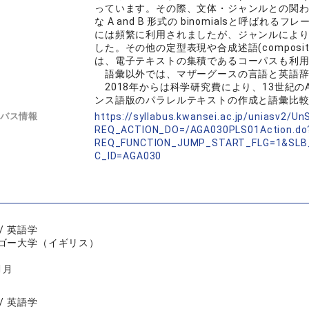
っています。その際、文体・ジャンルとの関わりに
な A and B 形式の binomialsと呼
には頻繁に利用されましたが、ジャンルによ
した。その他の定型表現や合成述語(composit
は、電子テキストの集積であるコーパスも利
語彙以外では、マザーグースの言語と英語辞
2018年からは科学研究費により、13世紀のAn
ンス語版のパラレルテキストの作成と語彙比
バス情報
https://syllabus.kwansei.ac.jp/uniasv2/U
REQ_ACTION_DO=/AGA030PLS01Action.do
REQ_FUNCTION_JUMP_START_FLG=1&SLB
C_ID=AGA030
/ 英語学
ゴー大学（イギリス）
1月
/ 英語学