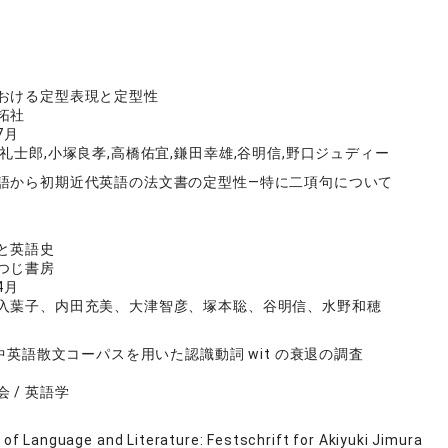
I
おける定型表現と定型性
拓社
7月
礼士郎,小塚良孝,高橋佑宜,鎌田幸雄,谷明信,野口ジュディー
語から初期近代英語の法文書の定型性―特に二項句について
と英語史
つじ書房
4月
入葉子、内田充美、大津智彦、塚本聡、谷明信、水野和穂
T中英語散文コーパスを用いた認識動詞 wit の衰退の調査
 / 英語学
 of Language and Literature: Festschrift for Akiyuki Jimura