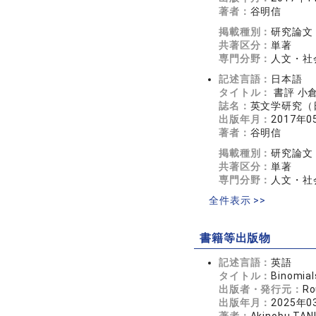
著者：
谷明信
掲載種別：
研究論文
共著区分：
単著
専門分野：
人文・社会
記述言語：
日本語
タイトル：
書評 小
誌名：
英文学研究（日
出版年月：
2017年0
著者：
谷明信
掲載種別：
研究論文
共著区分：
単著
専門分野：
人文・社会
全件表示 >>
書籍等出版物
記述言語：
英語
タイトル：
Binomial
出版者・発行元：
Ro
出版年月：
2025年0