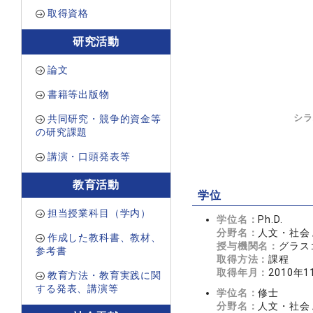
取得資格
研究活動
論文
書籍等出版物
シラ
共同研究・競争的資金等
の研究課題
講演・口頭発表等
教育活動
学位
担当授業科目（学内）
学位名：
Ph.D.
分野名：
人文・社会 
作成した教科書、教材、
授与機関名：
グラス
参考書
取得方法：
課程
取得年月：
2010年1
教育方法・教育実践に関
する発表、講演等
学位名：
修士
分野名：
人文・社会 