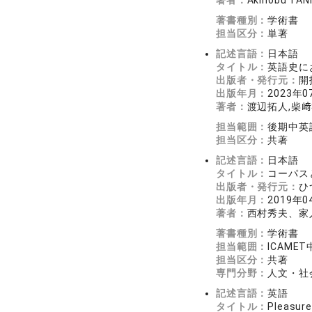
著者：
Akinobu TAN
著書種別：
学術書
担当区分：
単著
記述言語：
日本語
タイトル：
英語史に
出版者・発行元：
開
出版年月：
2023年0
著者：
渡辺拓人,柴﨑
担当範囲：
後期中英
担当区分：
共著
記述言語：
日本語
タイトル：
コーパス
出版者・発行元：
ひ
出版年月：
2019年0
著者：
西村秀夫、家
著書種別：
学術書
担当範囲：
ICAME
担当区分：
共著
専門分野：
人文・社会
記述言語：
英語
タイトル：
Pleasure