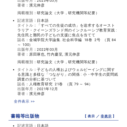
出版年月：
2023年03月
著者：
濱元伸彦
掲載種別：
研究論文（大学，研究機関等紀要）
記述言語：
日本語
タイトル：
「すべての生徒の成功」を追求するオースト
ラリア・クイーンズランド州のインクルーシブ教育実践 :
先住民と難民の子どもの支援に焦点を当てて
誌名：
金城学院大学論集. 社会科学編 18巻 2号 （頁 84
～ 100）
出版年月：
2022年03月
著者：
原田琢也, 竹内慶至, 濱元伸彦
掲載種別：
研究論文（大学，研究機関等紀要）
タイトル：
子どもの人権およびウェルビーイングに関す
る意識と多様な「つながり」の関係 : 小・中学生の質問紙
調査の分析に基づいて
誌名：
人権教育研究 21巻 （頁 79 ～ 94）
出版年月：
2021年12月
著者：
濱元伸彦
全件表示 >>
書籍等出版物
【 表示 ／
非表示
】
記述言語：
日本語