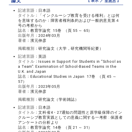
論文
【 表示 ／
非表示
】
記述言語：
日本語
タイトル：
「インクルーシブ教育を受ける権利」とは何
を意味するのか：障害者権利条約および一般的意見第４
号の考察から
誌名：
教育学論究 15巻 （頁 55 ～ 65）
出版年月：
2024年03月
著者：
濱元伸彦
掲載種別：
研究論文（大学，研究機関等紀要）
記述言語：
英語
タイトル：
Issues in Support for Students in “School as
a Team”: Examination of School-Based Teams in the
U.K. and Japan
誌名：
Educational Studies in Japan 17巻 （頁 45 ～
57）
出版年月：
2023年05月
著者：
濱元伸彦
掲載種別：
研究論文（学術雑誌）
記述言語：
日本語
タイトル：
文科省4・27通知の問題性と原学級保障のイン
クルーシブ教育実践としての意義に関する一考察 : 保護者
アンケートの分析より
誌名：
教育学論究 14巻 （頁 21 ～ 31）