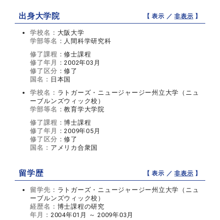
出身大学院
【 表示 ／
非表示
】
学校名：
大阪大学
学部等名：
人間科学研究科
修了課程：
修士課程
修了年月：
2002年03月
修了区分：
修了
国名：
日本国
学校名：
ラトガーズ・ニュージャージー州立大学（ニュ
ーブルンズウィック校）
学部等名：
教育学大学院
修了課程：
博士課程
修了年月：
2009年05月
修了区分：
修了
国名：
アメリカ合衆国
留学歴
【 表示 ／
非表示
】
留学先：
ラトガーズ・ニュージャージー州立大学（ニュ
ーブルンズウィック校）
経歴名：
博士課程の研究
年月：
2004年01月 ～ 2009年03月