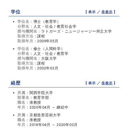
学位
【 表示 ／
非表示
】
学位名：
博士（教育学）
分野名：
人文・社会 / 教育社会学
授与機関名：
ラトガーズ・ニュージャージー州立大学
取得方法：
課程
取得年月：
2009年05月
学位名：
修士（人間科学）
分野名：
人文・社会 / 教育学
授与機関名：
大阪大学
取得方法：
課程
取得年月：
2002年03月
経歴
【 表示 ／
非表示
】
所属：
関西学院大学
部署名：
教育学部
職名：
准教授
年月：
2020年04月 ～ 継続中
所属：
京都造形芸術大学
職名：
准教授
年月：
2018年04月 ～ 2020年03月