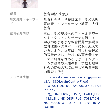
所属
教育学部 准教授
研究分野・キーワー
教育社会学 学校臨床学 学校の教
ド
育改善 インクルーシブ教育 人権
教育
教育研究内容
主に、学校現場へのフィールドワー
クやアクションリサーチを通して、
学校のさまざまな教育問題の解明や
教育改善へのサポートに取り組んで
いる。また、近年は、特に社会経済
的背景が厳しい学校の教育改善をテ
ーマに研究を進めるほか、インクル
ーシブ教育や人権教育、学校と地域
社会の協働の視点に基づき教育実践
の調査を行う。
シラバス情報
https://syllabus.kwansei.ac.jp/unias
v2/UnSSOLoginControlFree?
REQ_ACTION_DO=/AGA030PLS01Act
ion.do?
REQ_FUNCTION_JUMP_START_FLG
=1&SLB_LINK_DISP_FLG=703&TCH_
NO=200001&REQ_PRFR_FUNC_ID=A
GA030