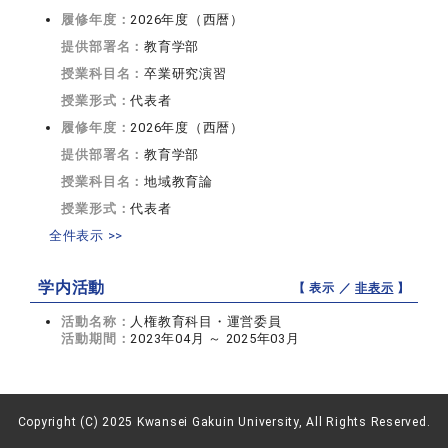
履修年度：
2026年度（西暦）
提供部署名：
教育学部
授業科目名：
卒業研究演習
授業形式：
代表者
履修年度：
2026年度（西暦）
提供部署名：
教育学部
授業科目名：
地域教育論
授業形式：
代表者
全件表示 >>
学内活動
【 表示 ／
非表示
】
活動名称：
人権教育科目・運営委員
活動期間：
2023年04月 ～ 2025年03月
Copyright (C) 2025 Kwansei Gakuin University, All Rights Reserved.