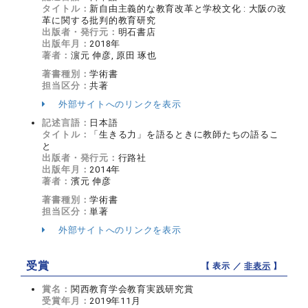
タイトル：
新自由主義的な教育改革と学校文化 : 大阪の改
革に関する批判的教育研究
出版者・発行元：
明石書店
出版年月：
2018年
著者：
濵元 伸彦, 原田 琢也
著書種別：
学術書
担当区分：
共著
外部サイトへのリンクを表示
記述言語：
日本語
タイトル：
「生きる力」を語るときに教師たちの語るこ
と
出版者・発行元：
行路社
出版年月：
2014年
著者：
濱元 伸彦
著書種別：
学術書
担当区分：
単著
外部サイトへのリンクを表示
受賞
【 表示 ／
非表示
】
賞名：
関西教育学会教育実践研究賞
受賞年月：
2019年11月